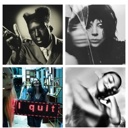
Batemos um papo rápido por Larissa, ao telefone, sobre o
show no Circo, a volta aos palcos e sobre como está
sendo trabalhar 100% solo.
Como estão sendo os ensaios aí? E como está sendo
sua expectativa para o show no Circo Voador?
Cara… pandemia, né? Eu montei uma estrutura aqui em
casa. Montei um pequeno estúdio e ensaio tudo no fone.