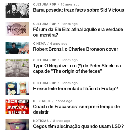
CULTURA POP
10 anos ago
Barra pesada: treze fatos sobre Sid Vicious
CULTURA POP
9 anos ago
Fórum da Ele Ela: afinal aquilo era verdade
ou mentira?
CINEMA
6 anos ago
Robert Bronzi, o Charles Bronson cover
CULTURA POP
9 anos ago
Type O Negative: o c (*) de Peter Steele na
capa de “The origin of the feces”
CULTURA POP
9 anos ago
E esse leite fermentado litrão da Frutap?
Foi muito forte, fizemos a turnê todos vestidos de
DESTAQUE
7 anos ago
vermelho, foi bem político. Em cada cidadezinha do
Coach de Fracassos: sempre é tempo de
interior, de cada estado, fomos falando, “a gente tem que
desistir
se unir, a gente tem que fazer rede, tem que estar junto,
NOTÍCIAS
8 anos ago
olha isso que tá acontecendo?”. A turnê foi nessa onda,
Cegos têm alucinação quando usam LSD?