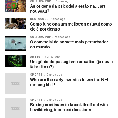
CULTURA POP
7 anos ago
uma edição, mas era uma pesquisa. Colocava poesia,
As origens da psicodelia estão na… art
imagem, coisas que iam me remetendo, e ia cantando,
nouveau?
tocando e improvisando em cima. Fiz todos os dias dez
DESTAQUE
7 anos ago
minutos disso, virou uma performance da Àiyé.
Como funciona um mellotron e (uau) como
ele é por dentro
CULTURA POP
9 anos ago
O comercial de sorvete mais perturbador
do mundo
ARTES
9 anos ago
Um gênio do paisagismo aquático (já ouviu
falar disso?)
SPORTS
9 anos ago
Who are the early favorites to win the NFL
rushing title?
SPORTS
9 anos ago
Boxing continues to knock itself out with
bewildering, incorrect decisions