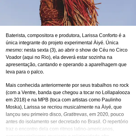
Baterista, compositora e produtora, Larissa Conforto é a
única integrante do projeto experimental Àiyé. Única
mesmo
: nesta sexta (3), ao abrir o show de Céu no Circo
Voador (aqui no Rio), ela deverá estar sozinha na
apresentação, cantando e operando a aparelhagem que
leva para o palco.
Mais conhecida anteriormente por seus trabalhos no rock
(com a Ventre, banda que chegou a tocar no Lollapalooza
em 2018) e na MPB (toca com artistas como Paulinho
Moska), Larissa se recriou musicalmente na Àiyé, que
lançou seu primeiro disco,
Gratitrevas
, em 2020, pouco
antes do isolamento ser decretado no Brasil. O repertório
traz o encontro dela com ritmos latino-americanos,