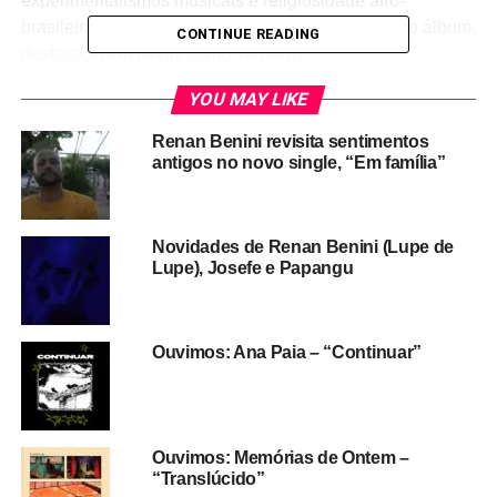
experimentalismos musicais e religiosidade afro-
brasileira (esse último, um tema que amarra todo o álbum,
CONTINUE READING
destacado em faixas como
Terreiro
).
YOU MAY LIKE
Renan Benini revisita sentimentos
antigos no novo single, “Em família”
Novidades de Renan Benini (Lupe de
Lupe), Josefe e Papangu
Ouvimos: Ana Paia – “Continuar”
Ouvimos: Memórias de Ontem –
“Translúcido”