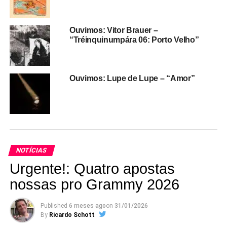
Criada como um projeto musical prático (“que cabe numa
Ouvimos: Vitor Brauer –
mochila”, diz ela), a Àiyé foi concebida em meio a
“Tréinquinumpára 06: Porto Velho”
trabalhos musicais de Larissa em vários lugares, e
envolveu mudanças dela para Portugal e para São Paulo.
Gratitrevas
já estava com uma turnê agendada para o
Ouvimos: Lupe de Lupe – “Amor”
Japão, que não rolou por causa da pandemia. A artista
aproveitou para fazer uma turnê de lives, mostrando o
trabalho direto do seu estúdio, em casa.
NOTÍCIAS
Urgente!: Quatro apostas
nossas pro Grammy 2026
Published
6 meses ago
on
31/01/2026
By
Ricardo Schott