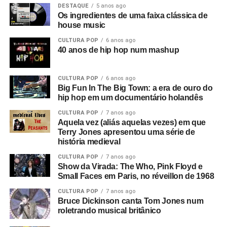
era muita filosofia na conversa. Éramos só eu e ele, a
DESTAQUE
5 anos ago
gente ia dirigindo às vezes nove, dez horas por dia. E aí
Os ingredientes de uma faixa clássica de
house music
mudei grande parte da letra nesse sentido, já
relacionando com o mito da caverna. É impressionante
CULTURA POP
6 anos ago
40 anos de hip hop num mashup
como a letra vai ficando mais contemporânea a cada dia
que passa.
CULTURA POP
6 anos ago
Para o clipe, eu já tinha essa ideia. Quando a Àiyé
Big Fun In The Big Town: a era de ouro do
nasceu, a primeira coisa que fiz foi uma residência
hip hop em um documentário holandês
artística a convite do Alexandre Matias
(jornalista, criador
CULTURA POP
7 anos ago
do site
Trabalho Sujo
)
, que fiz no
Centro da Terra
Aquela vez (aliás aquelas vezes) em que
Terry Jones apresentou uma série de
(espaço cultural independente em São Paulo)
. Foram
história medieval
quatro segundas-feiras, e foi a primeira vez que eu
CULTURA POP
7 anos ago
apresentei a Àiyé. Chamei meus amigos para tocar e
Show da Virada: The Who, Pink Floyd e
cada dia era uma fase da lua no show. Nessa
Small Faces em Paris, no réveillon de 1968
performance, nesses quatro dias, eu já estava com essa
CULTURA POP
7 anos ago
ideia de pegar o tema da fase da lua, jogar no Google e
Bruce Dickinson canta Tom Jones num
projetar tudo o que ia aparecendo. Era uma pesquisa de
roletrando musical britânico
Google, ia jogando uma por cima da outra, como se fosse