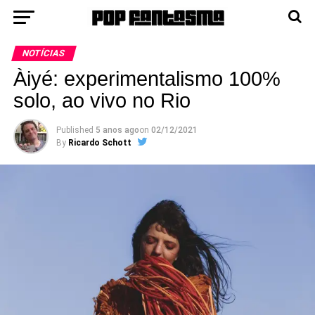
NOTÍCIAS
Àiyé: experimentalismo 100%
solo, ao vivo no Rio
Published
5 anos ago
on
02/12/2021
By
Ricardo Schott