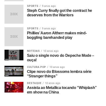
SPORTS
9 anos ago
Steph Curry finally got the contract he
deserves from the Warriors
Eu queria que o clipe fosse assim, queria levar essa
SPORTS
9 anos ago
Phillies’ Aaron Altherr makes mind-
performance para o clipe. E foi isso, chamei o André, que
boggling barehanded play
montou o clipe – na quarentena, fiquei hospedada na
casa dele. A gente selecionou um monte de arquivos,
notícias. Ele fez de maneira brilhante. Teve um parceiro
NOTÍCIAS
10 anos ago
Saiu o single novo do Depeche Mode –
que fez uns 3Ds, mas ele pegou minha ideia bruta e
ouça!
lapidou. Ficou bem poderoso. Gostei muito também!
CULTURA POP
10 anos ago
(rindo)
Clipe novo do Blossoms lembra série
“Stranger things”
DESTAQUE
10 anos ago
Assista ao Metallica tocando “Whiplash”
em show na China