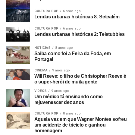
Falando um pouco mais do
Gratitrevas
, queria que
você falasse de
O mito e a caverna
, que tem um clipe
CULTURA POP
6 anos ago
Lendas urbanas históricas 8: Setealém
impressionante e é também uma música
impressionante. Como surgiram clipe e música?
CULTURA POP
6 anos ago
Lendas urbanas históricas 2: Teletubbies
A música começou a ser feita em 2018. A gente já podia
sentir o cheio de enxofre, né?
(era a época da última
NOTÍCIAS
8 anos ago
eleição presidencial)
A Ventre acabou e eu topei fazer
Saiba como foi a Feira da Foda, em
Portugal
uma turnê com o Vitor Brauer
(da banda mineira Lupe de
Lupe)
que é meu parceiro nessa música. A gente fez uma
CINEMA
9 anos ago
turnê de três meses num Corsa 96, que foi apelidado de
Will Reeve: o filho de Christopher Reeve é
Interceptor (rindo). Fizemos o Brasil inteiro, de Norte a
o super-herói de muita gente
Sul. Foram 36 datas em dois meses e meio, quase três.
VIDEOS
9 anos ago
Um médico tá ensinando como
rejuvenescer dez anos
CULTURA POP
8 anos ago
Aquela vez em que Wagner Montes sofreu
um acidente de triciclo e ganhou
homenagem