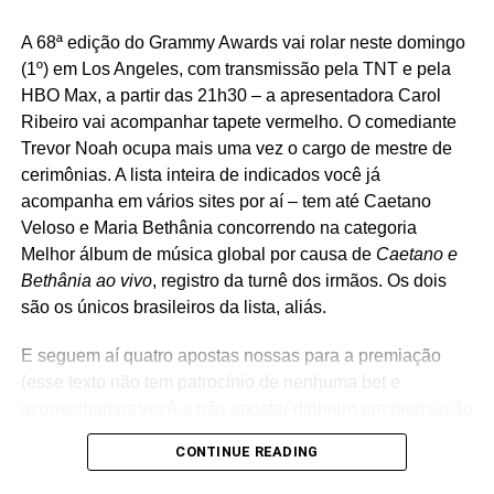
Como sou só eu, é assim que eu ensaio. Deixo montado,
A 68ª edição do Grammy Awards vai rolar neste domingo
às vezes passo todo o show, às vezes volto. O show tem
(1º) em Los Angeles, com transmissão pela TNT e pela
muito improviso, mas para ter improviso você tem que
HBO Max, a partir das 21h30 – a apresentadora Carol
ensaiar muito mais, para conseguir ficar à vontade. Hoje
Ribeiro vai acompanhar tapete vermelho. O comediante
dei uma choradinha, fiquei emocionada
(rindo)
, pensei:
Trevor Noah ocupa mais uma vez o cargo de mestre de
“Meu deus do céu, vou tocar tudo isso no Circo Voador
cerimônias. A lista inteira de indicados você já
sozinha no palco”.
acompanha em vários sites por aí – tem até Caetano
Veloso e Maria Bethânia concorrendo na categoria
No palco, deve ter muita coisa para ser dita além da
Melhor álbum de música global por causa de
Caetano e
música, não? Porque esse tempo todo que a gente
Bethânia ao vivo
, registro da turnê dos irmãos. Os dois
passou, nesse desgoverno e em casa… Como você
são os únicos brasileiros da lista, aliás.
está se preparando para isso?
E seguem aí quatro apostas nossas para a premiação
Eu não sou do tipo que deixa só a música falar, apesar
(esse texto não tem patrocínio de nenhuma bet e
das minhas músicas falarem por si próprias. Eu não
aconselhamos você a não apostar dinheiro em premiação
programo muito as coisas que eu vou falar, tenho uma
nenhuma).
ideia do que precisa ser dito para um Circo Voador lotado
CONTINUE READING
em tempos de muitas trevas. Temos um fascista no poder,
Álbum do ano:
Chromakopia
, Tyler The Creator.
estamos no pós-pandemia, tá vindo outra variante aí, as