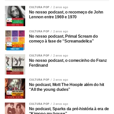
CULTURA POP
2 anos ago
No nosso podcast, o recomeço de John
Lennon entre 1969 e 1970
CULTURA POP
2 anos ago
No nosso podcast, Primal Scream do
começo à fase de “Screamadelica”
CULTURA POP
2 anos ago
No nosso podcast, o comecinho do Franz
Ferdinand
CULTURA POP
2 anos ago
No podcast, Mott The Hoople além do hit
“All the young dudes”
CULTURA POP
2 anos ago
No podcast, Sparks da pré-história à era de
“Kimono my house”