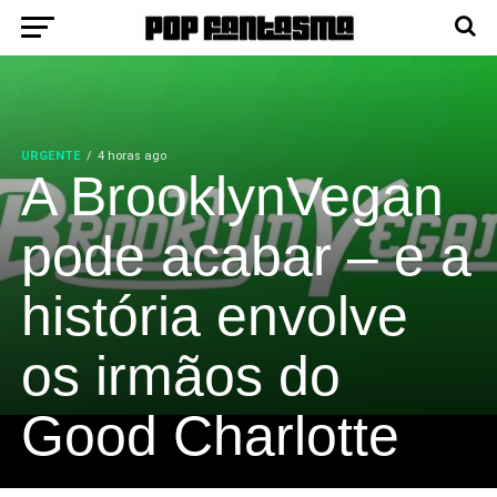
URGENTE
4 horas ago
A BrooklynVegan
pode acabar – e a
história envolve
os irmãos do
Good Charlotte