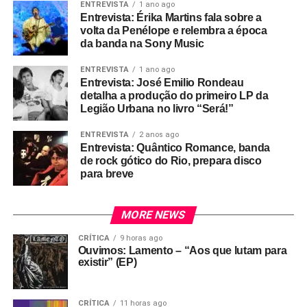
ENTREVISTA
1 ano ago
Entrevista: Érika Martins fala sobre a
volta da Penélope e relembra a época
da banda na Sony Music
ENTREVISTA
1 ano ago
Entrevista: José Emilio Rondeau
detalha a produção do primeiro LP da
Legião Urbana no livro “Será!”
ENTREVISTA
2 anos ago
Entrevista: Quântico Romance, banda
de rock gótico do Rio, prepara disco
para breve
MORE NEWS
CRÍTICA
9 horas ago
Ouvimos: Lamento – “Aos que lutam para
existir” (EP)
CRÍTICA
11 horas ago