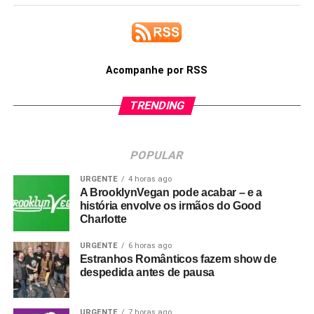
Acompanhe por RSS
TRENDING
POPULAR
URGENTE
4 horas ago
A BrooklynVegan pode acabar – e a
história envolve os irmãos do Good
Charlotte
URGENTE
6 horas ago
Estranhos Românticos fazem show de
despedida antes de pausa
URGENTE
7 horas ago