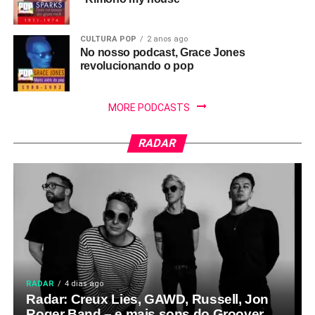
CULTURA POP
2 anos ago
No nosso podcast, Grace Jones
revolucionando o pop
MORE PODCASTS
RADAR
RADAR
4 dias ago
Radar: Creux Lies, GAWD, Russell, Jon
Roger Band – e mais sons do Groover