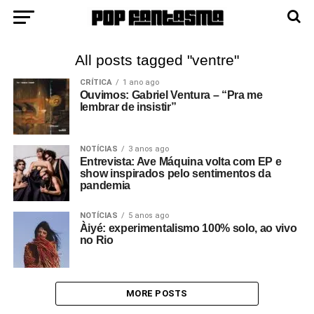
All posts tagged "ventre"
CRÍTICA
1 ano ago
Ouvimos: Gabriel Ventura – “Pra me
lembrar de insistir”
NOTÍCIAS
3 anos ago
Entrevista: Ave Máquina volta com EP e
show inspirados pelo sentimentos da
pandemia
NOTÍCIAS
5 anos ago
Àiyé: experimentalismo 100% solo, ao vivo
no Rio
MORE POSTS