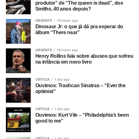
produtor” de “The queen is dead”, dos
Smiths, 40 anos depois?
URGENTE
18 horas ago
Dinosaur Jr: o que já dá pra esperar do
álbum “There near”
URGENTE
18 horas ago
Henry Rollins fala sobre abusos que sofreu
na infância em novo livro
CRÍTICA
1 dia ago
Ouvimos: Trashcan Sinatras – “Ever the
optimist”
CRÍTICA
1 dia ago
Ouvimos: Kurt Vile – “Philadelphia’s been
good to me”
CRÍTICA
1 dia ago