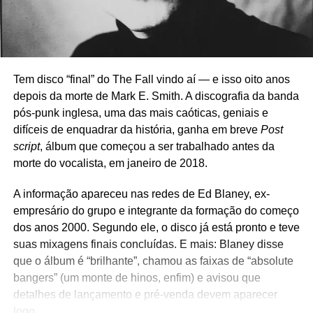
Tem disco “final” do The Fall vindo aí — e isso oito anos
depois da morte de Mark E. Smith. A discografia da banda
pós-punk inglesa, uma das mais caóticas, geniais e
difíceis de enquadrar da história, ganha em breve
Post
script
, álbum que começou a ser trabalhado antes da
morte do vocalista, em janeiro de 2018.
A informação apareceu nas redes de Ed Blaney, ex-
empresário do grupo e integrante da formação do começo
dos anos 2000. Segundo ele, o disco já está pronto e teve
suas mixagens finais concluídas. E mais: Blaney disse
que o álbum é “brilhante”, chamou as faixas de “absolute
bangers” (um monte de hinos, enfim) e avisou que
detalhes de lançamento e pré-venda devem aparecer
logo.