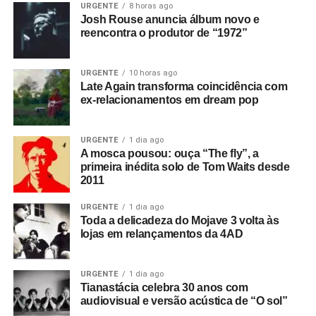
URGENTE
8 horas ago
Josh Rouse anuncia álbum novo e
Com a morte do baixista Andy Rourke, em 2023, uma
reencontra o produtor de “1972”
volta dos Smiths se tornou ainda mais improvável. A turnê
de Joyce e Street surge, então, como uma oportunidade
rara de revisitar
The queen is dead
a partir do olhar de
URGENTE
10 horas ago
Late Again transforma coincidência com
quem esteve diretamente envolvido em sua criação.
ex-relacionamentos em dream pop
“É bom voltar a lançar música nova. É como se uma
E olha aí o cronograma da tour.
válvula de pressão criativa tivesse sido aberta”, afirmou
URGENTE
1 dia ago
Doug Robb sobre o momento atual do grupo.
A mosca pousou: ouça “The fly”, a
Gostou do texto? Seu apoio mantém o Pop
primeira inédita solo de Tom Waits desde
Fantasma funcionando todo dia.
Apoie aqui.
2011
Gostou do texto? Seu apoio mantém o Pop
E se ainda não assinou, dá tempo:
assine a
Fantasma funcionando todo dia.
Apoie aqui.
URGENTE
1 dia ago
newsletter
e receba nossos posts direto no e-
Toda a delicadeza do Mojave 3 volta às
E se ainda não assinou, dá tempo:
assine a
mail.
lojas em relançamentos da 4AD
newsletter
e receba nossos posts direto no e-
mail.
URGENTE
1 dia ago
Tianastácia celebra 30 anos com
SERVIÇO
audiovisual e versão acústica de “O sol”