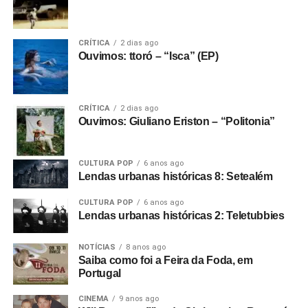
Endereço: Avenida Marechal Floriano Peixoto, 1695,
Rebouças, Curitiba/PR
Artista convidada: Aléxia
CRÍTICA
2 dias ago
Ingresso
aqui
.
Ouvimos: ttoró – “Isca” (EP)
Hoobastank em Campinas/SP
Um post compartilhado por Crosstown Concerts (@crosstownconcerts)
Data: 6/11, sexta-feira
CRÍTICA
2 dias ago
Local: MultiArena
Ouvimos: Giuliano Eriston – “Politonia”
Endereço: Avenida Dr. Antônio Carlos Couto de Barros,
2156, Jardim Conceição, Sousas, Campinas/SP
CULTURA POP
6 anos ago
Ingresso
aqui
.
Lendas urbanas históricas 8: Setealém
Artista convidada: Aléxia
CULTURA POP
6 anos ago
Hoobastank em São Paulo/SP
Lendas urbanas históricas 2: Teletubbies
Data: 7/11, sábado
Local: Terra SP
NOTÍCIAS
8 anos ago
Saiba como foi a Feira da Foda, em
Endereço: Avenida Salim Antônio Curiati, 160, Campo
Portugal
Grande, São Paulo/SP
Artistas convidados: Aléxia + Di Ferrero + Dead Fish
CINEMA
9 anos ago