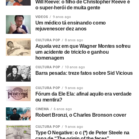
Will Reeve: o filho de Christopher Reeve é
Ingresso
aqui
.
o super-herói de muita gente
Hoobastank em Nova Iguaçu/RJ
VIDEOS
9 anos ago
Um médico tá ensinando como
Data: 8/11, domingo
rejuvenescer dez anos
Cidade: Nova Iguaçu/RJ
Evento: Rock Festival
CULTURA POP
8 anos ago
Local e endereço: ainda não divulgados oficialmente para
Aquela vez em que Wagner Montes sofreu
um acidente de triciclo e ganhou
a edição de 2026
homenagem
Ingresso: em breve
CULTURA POP
10 anos ago
Barra pesada: treze fatos sobre Sid Vicious
CULTURA POP
9 anos ago
Fórum da Ele Ela: afinal aquilo era verdade
ou mentira?
CINEMA
6 anos ago
Robert Bronzi, o Charles Bronson cover
CULTURA POP
9 anos ago
Type O Negative: o c (*) de Peter Steele na
capa de “The origin of the feces”