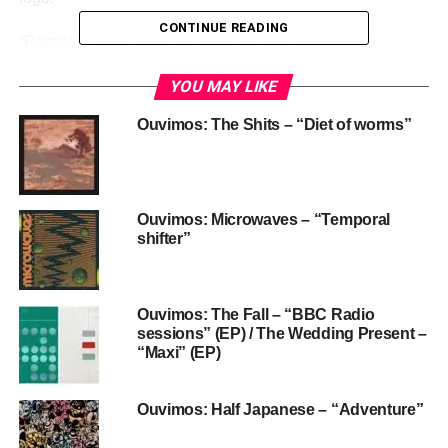
CONTINUE READING
“Passei a maior parte da tarde de hoje ouvindo as
mixagens finais do último álbum de estúdio oficial do The
YOU MAY LIKE
Fall, e sem dúvida alguma posso dizer que é um álbum
absolutamente brilhante. Um sonho para os fãs do The
Ouvimos: The Shits – “Diet of worms”
Fall e muito mais… E para todos os fãs ansiosos que
aguardam notícias, a data de lançamento e os detalhes
para compra estão chegando. O álbum se chama
Post
script
e conta com 9 faixas incríveis…”, escreveu ele.
Ouvimos: Microwaves – “Temporal
shifter”
Até aqui, o último álbum do The Fall era
New facts
emerge
, de 2017, o 31º disco de estúdio do grupo. Em 24
de janeiro de 2018, Mark E. Smith morreria após enfrentar
Ouvimos: The Fall – “BBC Radio
problemas graves de saúde ligados a câncer de pulmão e
sessions” (EP) / The Wedding Present –
rins. E parecia improvável imaginar qualquer continuação
“Maxi” (EP)
oficial para uma banda cuja identidade sempre esteve tão
grudada na figura dele.
Ouvimos: Half Japanese – “Adventure”
O The Fall nasceu em 1976, depois que Smith viu aquele