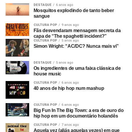
DESTAQUE
6 anos ago
Mosquitos explodindo de tanto beber
sangue
CULTURA POP
9 anos ago
Fãs desvendaram mensagem secreta da
capa de “The spaghetti incident?”
CULTURA POP
5 anos ago
Simon Wright: “AC/DC? Nunca mais vi”
DESTAQUE
5 anos ago
Os ingredientes de uma faixa clássica de
house music
CULTURA POP
6 anos ago
40 anos de hip hop num mashup
CULTURA POP
6 anos ago
Big Fun In The Big Town: a era de ouro do
hip hop em um documentário holandês
CULTURA POP
7 anos ago
Aquela vez (aliás aquelas vezes) em que