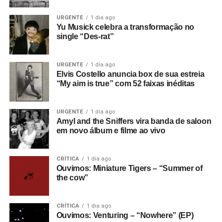
Hoobastank em Vila Velha/ES
Data: 1/11, domingo
URGENTE
1 dia ago
Evento: Somos Rock Festival
Yu Musick celebra a transformação no
single “Des-rat”
Local e endereço: ainda não divulgados oficialmente para
a edição de 2026
Artista convidada: Aléxia
URGENTE
1 dia ago
Elvis Costello anuncia box de sua estreia
Ingresso
aqui
.
“My aim is true” com 52 faixas inéditas
Hoobastank em Belo Horizonte/MG
Data: 2/11, segunda-feira
URGENTE
1 dia ago
Local: Mister Rock
Amyl and the Sniffers vira banda de saloon
em novo álbum e filme ao vivo
Endereço: Avenida Tereza Cristina, 295, Prado, Belo
Ver essa foto no Instagram
Horizonte/MG
Artista convidada: Aléxia
CRÍTICA
1 dia ago
Ingresso
aqui
.
Ouvimos: Miniature Tigers – “Summer of
the cow”
Hoobastank em Curitiba/PR
Data: 4/11, quarta-feira
CRÍTICA
1 dia ago
Local: Tork n’ Roll
Ouvimos: Venturing – “Nowhere” (EP)