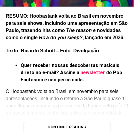
Confira
Black hall
, a capa do EP e a lista de faixas de
RESUMO: Hoobastank volta ao Brasil em novembro
Burn witch burn
aí embaixo.
para seis shows, incluindo uma apresentação em São
Paulo, trazendo hits como
The reason
e novidades
como o single
How do you sleep?
, lançado em 2026.
Texto: Ricardo Schott – Foto: Divulgação
Quer receber nossas descobertas musicais
direto no e-mail? Assine a
newsletter
do Pop
Fantasma e não perca nada.
O Hoobastank volta ao Brasil em novembro para seis
apresentações, incluindo o retorno a São Paulo quase 11
anos depois da primeira passagem da banda pelo país. O
grupo californiano, conhecido pelo sucesso mundial de
The reason
, chega após participações no Rock in Rio
Lisboa e no Vans Warped Tour, nos Estados Unidos.
CONTINUE READING