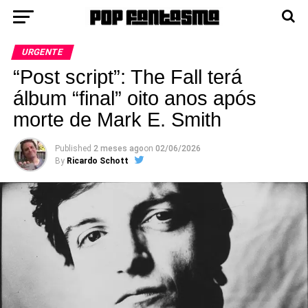
URGENTE
“Post script”: The Fall terá
álbum “final” oito anos após
morte de Mark E. Smith
Published
2 meses ago
on
02/06/2026
By
Ricardo Schott