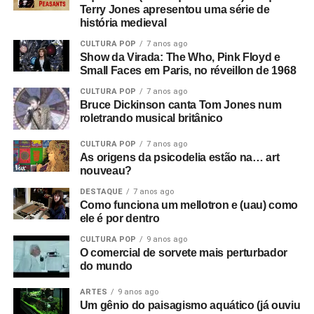
Terry Jones apresentou uma série de
história medieval
CULTURA POP
7 anos ago
Show da Virada: The Who, Pink Floyd e
Small Faces em Paris, no réveillon de 1968
CULTURA POP
7 anos ago
Bruce Dickinson canta Tom Jones num
roletrando musical britânico
CULTURA POP
7 anos ago
As origens da psicodelia estão na… art
nouveau?
DESTAQUE
7 anos ago
Como funciona um mellotron e (uau) como
ele é por dentro
CULTURA POP
9 anos ago
O comercial de sorvete mais perturbador
do mundo
ARTES
9 anos ago
Um gênio do paisagismo aquático (já ouviu