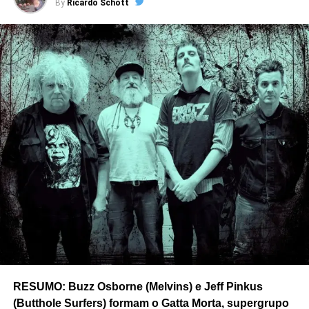
raro: soar experimental e acessível ao mesmo tempo.
By
Ricardo Schott
Vieram daí discos como
The wonderful and frightening
world of The Fall
(1984),
This nation’s saving grace
(1985),
Bend sinister
(1986) e
The frenz experiment
(1988), todos ajudando a transformar o grupo numa
instituição alternativa britânica.
Outro nome fundamental nessa história foi John Peel. O
lendário radialista da BBC defendia The Fall com fervor
quase religioso e soltou uma definição que acabou
virando mantra de fã: “eles são sempre diferentes, mas
sempre iguais”.
Agora resta saber como
Post script
vai soar. Mas só a
existência de um “último disco” do The Fall já parece
bastante apropriada para uma banda que nem acabou de
verdade – foi forçada a terminar porque seu mentor saiu
de cena. No Reddit as apostas dos fãs variam: alguns
RESUMO: Buzz Osborne (Melvins) e Jeff Pinkus
acham que se trata de gravações posteriores a
New facts
(Butthole Surfers) formam o Gatta Morta, supergrupo