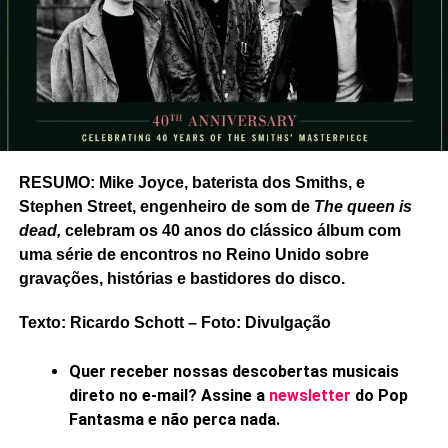
O álbum
Hoobastank
, lançado em 2001, apresentou
músicas como
Crawling in the dark, Running away
e
LISTA DE FAIXAS
Remember me
, mas foi com
The reason
, de 2003, que o
grupo alcançou seu maior sucesso. Produzido por
01.
Taco bellboy
Howard Benson, o disco chegou ao terceiro lugar da
02.
Victims of the universe
Billboard 200
e teve a faixa-título como um dos grandes
03.
Black hall
RESUMO: Mike Joyce, baterista dos Smiths, e
hits do rock dos anos 2000.
04.
Clear smoke
Stephen Street, engenheiro de som de
The queen is
dead,
celebram os 40 anos do clássico álbum com
Gostou do texto? Seu apoio mantém o Pop
uma série de encontros no Reino Unido sobre
Fantasma funcionando todo dia.
Apoie aqui.
gravações, histórias e bastidores do disco.
E se ainda não assinou, dá tempo:
assine a
Texto: Ricardo Schott – Foto: Divulgação
newsletter
e receba nossos posts direto no e-
mail.
Quer receber nossas descobertas musicais
direto no e-mail? Assine a
newsletter
do Pop
Fantasma e não perca nada.