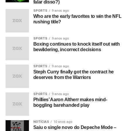
falar disso?)
SPORTS
9 anos ago
Who are the early favorites to win the NFL
rushing title?
SPORTS
9 anos ago
Boxing continues to knock itself out with
bewildering, incorrect decisions
SPORTS
9 anos ago
Steph Curry finally got the contract he
deserves from the Warriors
SPORTS
9 anos ago
Phillies’ Aaron Altherr makes mind-
boggling barehanded play
NOTÍCIAS
10 anos ago
Saiu o single novo do Depeche Mode –