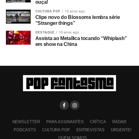
ouça!
CULTURA POP
10 anos ago
Clipe novo do Blossoms lembra série
“Stranger things”
DESTAQUE
10 anos ago
Assista ao Metallica tocando “Whiplash”
em show na China
NEWSLETTER
PARA ASSINANTES
CRÍTICA
RADAR
PODCASTS
CULTURA POP
ENTREVISTAS
URGENTE!
QUEM SOMOS