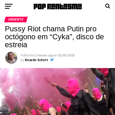
URGENTE
Pussy Riot chama Putin pro
octógono em “Cyka”, disco de
estreia
Published
2 meses ago
on
02/06/2026
By
Ricardo Schott