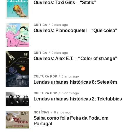
Ouvimos: Taxi Girls – “Static”
A mensagem mandada com essas demissões é aquela
mesma que você está pensando: é mais caro manter
jornalistas e analistas de cenas trabalhando, e bem
CRÍTICA
2 dias ago
menos dispendioso dar tudo pra IA fazer, ou
Ouvimos: Pianocoquetel – “Que coisa”
simplesmente não fazer nada. De resto, só vendo o que
vai rolar: se as publicações continuam, se vão render
vários outros canais e newsletters, etc.
CRÍTICA
2 dias ago
Ouvimos: Alex E.T. – “Color of strange”
Gostou do texto? Seu apoio mantém o Pop
Fantasma funcionando todo dia.
Apoie aqui.
CULTURA POP
6 anos ago
Lendas urbanas históricas 8: Setealém
E se ainda não assinou, dá tempo:
assine a
newsletter
e receba nossos posts direto no e-
CULTURA POP
6 anos ago
mail.
Lendas urbanas históricas 2: Teletubbies
NOTÍCIAS
8 anos ago
Saiba como foi a Feira da Foda, em
Portugal