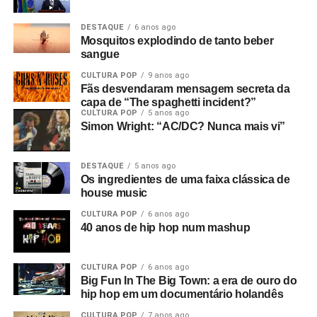
DESTAQUE
6 anos ago
Mosquitos explodindo de tanto beber
sangue
CULTURA POP
9 anos ago
Fãs desvendaram mensagem secreta da
capa de “The spaghetti incident?”
CULTURA POP
5 anos ago
Simon Wright: “AC/DC? Nunca mais vi”
DESTAQUE
5 anos ago
Os ingredientes de uma faixa clássica de
house music
CULTURA POP
6 anos ago
40 anos de hip hop num mashup
CULTURA POP
6 anos ago
Big Fun In The Big Town: a era de ouro do
hip hop em um documentário holandês
CULTURA POP
7 anos ago