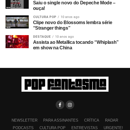
Saiu o single novo do Depeche Mode –
ouça!
CULTURA POP
10 anos ago
Clipe novo do Blossoms lembra série
“Stranger things”
DESTAQUE
10 anos ago
Assista ao Metallica tocando “Whiplash”
em show na China
NEWSLETTER
PARA ASSINANTES
CRÍTICA
RADAR
PODCASTS
CULTURA POP
ENTREVISTAS
URGENTE!