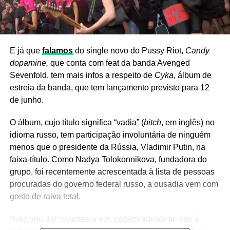
E já que
falamos
do single novo do Pussy Riot,
Candy
dopamine,
que conta com feat da banda Avenged
Sevenfold, tem mais infos a respeito de
Cyka
, álbum de
estreia da banda, que tem lançamento previsto para 12
de junho.
O álbum, cujo título significa “vadia” (
bitch
, em inglês) no
idioma russo, tem participação involuntária de ninguém
menos que o presidente da Rússia, Vladimir Putin, na
faixa-título. Como Nadya Tolokonnikova, fundadora do
grupo, foi recentemente acrescentada à lista de pessoas
procuradas do governo federal russo, a ousadia vem com
gosto de raiva total.
“Não vou dar royalties a ele, podem adicionar isso à