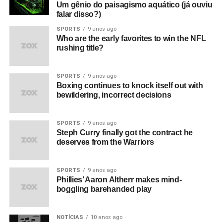
Um gênio do paisagismo aquático (já ouviu
falar disso?)
SPORTS
9 anos ago
Who are the early favorites to win the NFL
rushing title?
SPORTS
9 anos ago
Boxing continues to knock itself out with
bewildering, incorrect decisions
SPORTS
9 anos ago
Steph Curry finally got the contract he
deserves from the Warriors
SPORTS
9 anos ago
Phillies’ Aaron Altherr makes mind-
boggling barehanded play
NOTÍCIAS
10 anos ago