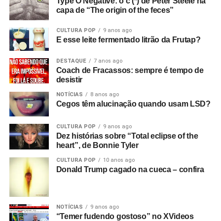
Type O Negative: o c (*) de Peter Steele na
capa de “The origin of the feces”
CULTURA POP
9 anos ago
E esse leite fermentado litrão da Frutap?
DESTAQUE
7 anos ago
Coach de Fracassos: sempre é tempo de
desistir
NOTÍCIAS
8 anos ago
Cegos têm alucinação quando usam LSD?
CULTURA POP
9 anos ago
Dez histórias sobre “Total eclipse of the
heart”, de Bonnie Tyler
CULTURA POP
10 anos ago
Donald Trump cagado na cueca – confira
NOTÍCIAS
9 anos ago
“Temer fudendo gostoso” no XVideos