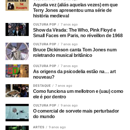
Aquela vez (aliás aquelas vezes) em que
Terry Jones apresentou uma série de
história medieval
CULTURA POP
7 anos ago
Show da Virada: The Who, Pink Floyd e
Small Faces em Paris, no réveillon de 1968
CULTURA POP
7 anos ago
Bruce Dickinson canta Tom Jones num
roletrando musical britânico
CULTURA POP
7 anos ago
As origens da psicodelia estão na… art
nouveau?
DESTAQUE
7 anos ago
Como funciona um mellotron e (uau) como
ele é por dentro
CULTURA POP
9 anos ago
O comercial de sorvete mais perturbador
do mundo
ARTES
9 anos ago