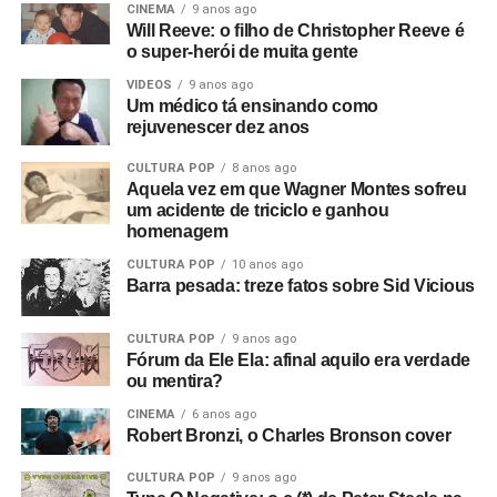
CINEMA
9 anos ago
Will Reeve: o filho de Christopher Reeve é
o super-herói de muita gente
VIDEOS
9 anos ago
Um médico tá ensinando como
rejuvenescer dez anos
CULTURA POP
8 anos ago
Aquela vez em que Wagner Montes sofreu
um acidente de triciclo e ganhou
homenagem
CULTURA POP
10 anos ago
Barra pesada: treze fatos sobre Sid Vicious
CULTURA POP
9 anos ago
Fórum da Ele Ela: afinal aquilo era verdade
ou mentira?
CINEMA
6 anos ago
Robert Bronzi, o Charles Bronson cover
CULTURA POP
9 anos ago