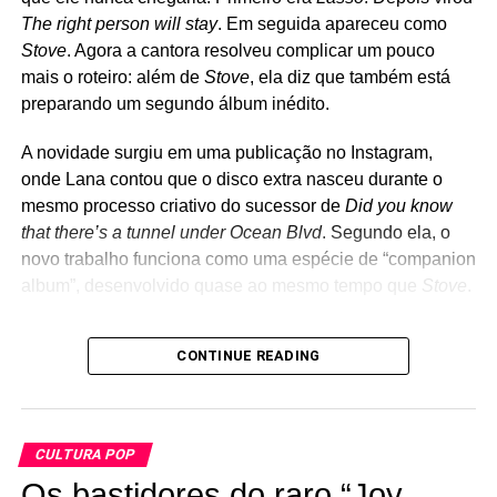
Trick, Joan Jett, Tom Petty, Misfits, Nirvana, Rolling
The right person will stay
. Em seguida apareceu como
Stones e até Strokes costumam aparecer nas
Stove
. Agora a cantora resolveu complicar um pouco
apresentações, que muitas vezes são anunciadas poucas
mais o roteiro: além de
Stove
, ela diz que também está
horas antes de acontecer. Diferentemente de outros
preparando um segundo álbum inédito.
projetos paralelos de Billie Joe, como Foxboro Hot Tubs e
The Longshot, o The Coverups nunca teve a intenção de
A novidade surgiu em uma publicação no Instagram,
gravar músicas próprias. A proposta é apenas revisitar
onde Lana contou que o disco extra nasceu durante o
clássicos em um ambiente intimista, recriando um pouco
mesmo processo criativo do sucessor de
Did you know
da atmosfera dos primeiros dias do Green Day nos clubes
that there’s a tunnel under Ocean Blvd
. Segundo ela, o
da região de Berkeley e Oakland.
novo trabalho funciona como uma espécie de “companion
album”, desenvolvido quase ao mesmo tempo que
Stove
.
Os
bastidores
do raro
Joy Division – A Malcolm
CONTINUE READING
Whitehead Film
, que ganha lançamento oficial
A cantora também afirmou que esse segundo disco surgiu
das transformações pessoais e criativas que viveu nos
CULTURA POP
últimos quatro anos, funcionando como uma espécie de
Os bastidores do raro “Joy
contraponto ao álbum principal. Se tudo correr como