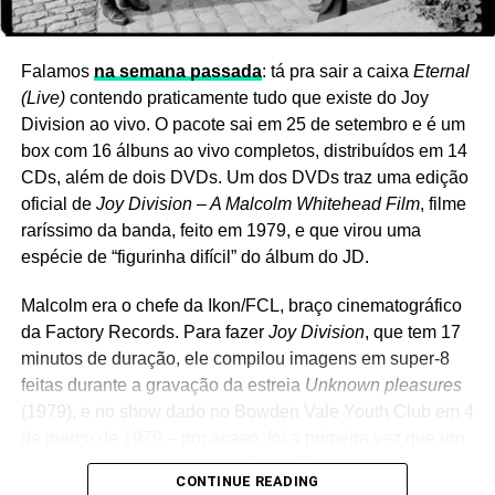
Ver essa foto no Instagram
Falamos
na semana passada
: tá pra sair a caixa
Eternal
(Live)
contendo praticamente tudo que existe do Joy
Division ao vivo. O pacote sai em 25 de setembro e é um
box com 16 álbuns ao vivo completos, distribuídos em 14
CDs, além de dois DVDs. Um dos DVDs traz uma edição
oficial de
Joy Division – A Malcolm Whitehead Film
, filme
raríssimo da banda, feito em 1979, e que virou uma
espécie de “figurinha difícil” do álbum do JD.
Malcolm era o chefe da Ikon/FCL, braço cinematográfico
da Factory Records. Para fazer
Joy Division
, que tem 17
minutos de duração, ele compilou imagens em super-8
Um post compartilhado por LANA DEL REY (@honeymoon)
feitas durante a gravação da estreia
Unknown pleasures
(1979), e no show dado no Bowden Vale Youth Club em 4
de março de 1979 – por acaso, foi a primeira vez que um
Ela também afirmou que ambos já têm capas prontas e
show do grupo foi filmado. Há também uma entrevista
descreveu os projetos como algumas das obras de que
CONTINUE READING
If there is something
dá um ar country e irônico do disco,
com a banda.