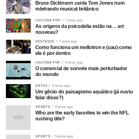
Parece ótimo, bem underground. Sabe, underground no
Bruce Dickinson canta Tom Jones num
roletrando musical britânico
sentido político, tipo a resistência francesa. Mas esse era
um underground cultural. Eles eram a resistência contra
CULTURA POP
7 anos ago
tudo isso lá fora.
As origens da psicodelia estão na… art
nouveau?
O que era que havia de tão especial no Joy Division?
DESTAQUE
7 anos ago
Eles eram simplesmente poderosos demais. Eu sabia
Como funciona um mellotron e (uau) como
que eles iam bombar. Não havia motivo para pensar isso,
ele é por dentro
na verdade, só tinha umas dez pessoas no Factory Club.
CULTURA POP
9 anos ago
Eu não conseguia acreditar. Eu simplesmente sabia que
O comercial de sorvete mais perturbador
do mundo
aquilo era a nova onda. Era isso. Eles eram muito mais
do que o punk tinha se tornado, que basicamente era só
ARTES
9 anos ago
uma banda para substituir as bandas de pub rock. Aquilo
Um gênio do paisagismo aquático (já ouviu
falar disso?)
era algo maior e artisticamente mais significativo do que o
punk. Pelo menos para mim.
SPORTS
9 anos ago
Who are the early favorites to win the NFL
rushing title?
O que aconteceu com o filme quando foi editado e
sincronizado?
Foi exibido pela primeira vez no antigo
cinema Scala, em Londres – um cinema de verdade!
SPORTS
9 anos ago