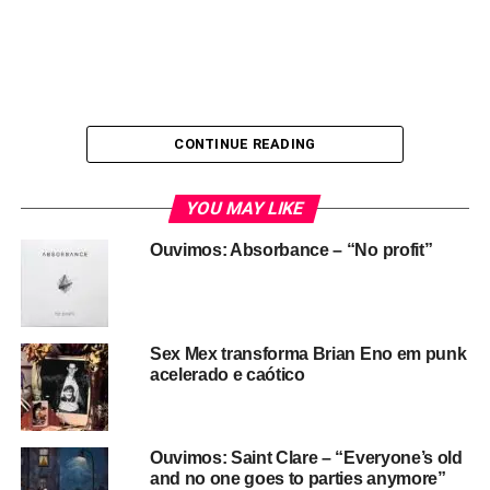
CONTINUE READING
YOU MAY LIKE
Ouvimos: Absorbance – “No profit”
Sex Mex transforma Brian Eno em punk
acelerado e caótico
Bryan Ferry (piano, voz), Brian Eno (teclados), Phil
Manzanera (guitarra), Graham Simpson (baixo), Andy
Mackay (sax) e Paul Thompson (bateria) eram o último
Ouvimos: Saint Clare – “Everyone’s old
grito do art rock, com quedas para o progressivo e para as
and no one goes to parties anymore”