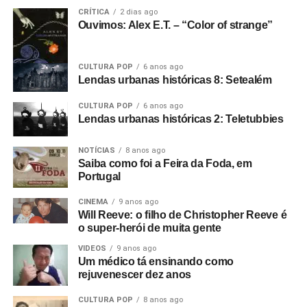
Como surgiu seu filme?
Aconteceu porque eu já era
CRÍTICA
2 dias ago
amigo do Rob
(Gretton)
desde que trabalhávamos no
Ouvimos: Alex E.T. – “Color of strange”
aeroporto e depois quando ele era DJ no Rafters. Eu
costumava ir lá assistir bandas e o Rob acabou
CULTURA POP
6 anos ago
empresariando uma banda chamada The Panik. Eu
Lendas urbanas históricas 8: Setealém
estava começando como cineasta na época, autodidata,
filmando em 8mm.
CULTURA POP
6 anos ago
Lendas urbanas históricas 2: Teletubbies
E começamos um filme que não deu em nada. O show do
The Panik na última noite do Electric Circus. Estava muito
NOTÍCIAS
8 anos ago
Saiba como foi a Feira da Foda, em
escuro e a filmagem ficou péssima. Acabou ficando de
Portugal
lado. Aí o Rob me ligou e disse: “Estou empresariando
uma banda nova chamada Warsaw e me perguntou se eu
CINEMA
9 anos ago
Will Reeve: o filho de Christopher Reeve é
queria ir vê-los no The Factory”.
o super-herói de muita gente
Foto: Reprodução Internet
Fui vê-los no antigo Russell Club e eles foram
VIDEOS
9 anos ago
Um médico tá ensinando como
absolutamente incríveis; me arrepiaram. Quis fazer algo
rejuvenescer dez anos
com eles naquele instante. Fui falar com o dono da loja
de discos local e contei a ele sobre o clube Bowden Vale
CULTURA POP
8 anos ago