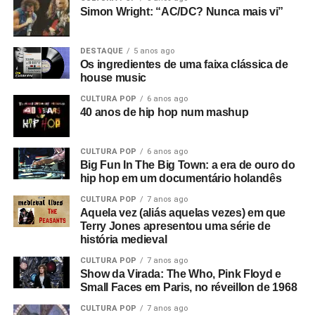
foi um precursor de Thatcher, pois era de extrema-direita,
Simon Wright: “AC/DC? Nunca mais vi”
religioso e queria reprimir os jovens.
DESTAQUE
5 anos ago
Então o filme passa de “O Desvanecimento de uma Nova
Os ingredientes de uma faixa clássica de
Aurora” para o tema nazista. Mas não era uma nova
house music
aurora, era um retorno ao passado. Ouvimos discursos de
CULTURA POP
6 anos ago
Adolf Hitler misturados com Anderton falando sobre
40 anos de hip hop num mashup
campos de trabalho forçado em uma entrevista que ele
deu a Tony Wilson, curiosamente
(o criador da Factory
CULTURA POP
6 anos ago
era apresentador de talk shows na TV)
. Ele dizia coisas
Big Fun In The Big Town: a era de ouro do
como: “Eles serão obrigados a trabalhar como nunca
hip hop em um documentário holandês
trabalharam antes”, e isso leva a uma montagem de
CULTURA POP
7 anos ago
anúncios e cenas de ruas do centro de Manchester. Este
Aquela vez (aliás aquelas vezes) em que
é o consumismo – o novo fascismo! Nesse ponto, era
Terry Jones apresentou uma série de
algo local, mas dava a sensação de que algo muito ruim
história medieval
estava acontecendo e que se tornaria maior.
CULTURA POP
7 anos ago
Show da Virada: The Who, Pink Floyd e
Então você tem essa coisa de lei e ordem, esse fascismo
Small Faces em Paris, no réveillon de 1968
corporativo, e aí eu corto para a banda na sala de ensaio.
CULTURA POP
7 anos ago