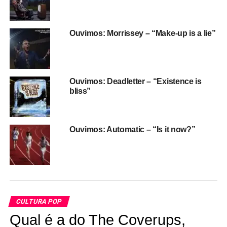
experimentações de estúdio. A faixa inicial,
Re-make/Re-
model,
por exemplo, abria com sons de festa, gente
conversando, ruídos de talheres e brindes – uma
Ouvimos: Morrissey – “Make-up is a lie”
ambientação que, observada hoje, lembrava tanto
Beatles e Mutantes quanto disco music e Grace Jones.
Ouvimos: Deadletter – “Existence is
bliss”
Ouvimos: Automatic – “Is it now?”
CULTURA POP
Qual é a do The Coverups,