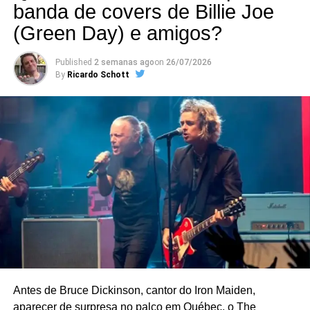
banda de covers de Billie Joe
(Green Day) e amigos?
Published
2 semanas ago
on
26/07/2026
By
Ricardo Schott
A origem do Roxy Music não poderia ser mais estranha –
enfim, adequada àqueles tempos. Definido como “banda-
salada” por alguns críticos musicais, o grupo misturava o
progressivismo de Manzanera, o background clássico de
Mackay, a paixão por jazz de Simpson, o amor por soul
de Ferry, a tendência a experimentalismos de não-músico
Antes de Bruce Dickinson, cantor do Iron Maiden,
de Eno. E a simplicidade e o peso das batidas de
aparecer de surpresa no palco em Québec, o The