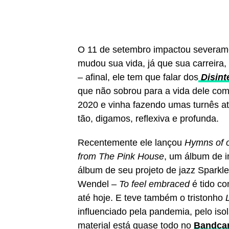
O 11 de setembro impactou severame
mudou sua vida, já que sua carreira,
– afinal, ele tem que falar dos
Disint
que não sobrou para a vida dele com
2020 e vinha fazendo umas turnês a
tão, digamos, reflexiva e profunda.
Recentemente ele lançou
Hymns of o
from The Pink House
, um álbum de i
álbum de seu projeto de jazz Sparkl
Wendel –
To feel embraced
é tido co
até hoje. E teve também o tristonho
influenciado pela pandemia, pelo iso
material está quase todo no
Bandca