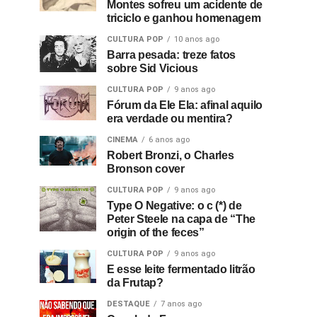
Montes sofreu um acidente de
triciclo e ganhou homenagem
CULTURA POP
10 anos ago
Barra pesada: treze fatos
sobre Sid Vicious
CULTURA POP
9 anos ago
Fórum da Ele Ela: afinal aquilo
era verdade ou mentira?
CINEMA
6 anos ago
Robert Bronzi, o Charles
Bronson cover
CULTURA POP
9 anos ago
Type O Negative: o c (*) de
Peter Steele na capa de “The
origin of the feces”
CULTURA POP
9 anos ago
E esse leite fermentado litrão
da Frutap?
DESTAQUE
7 anos ago