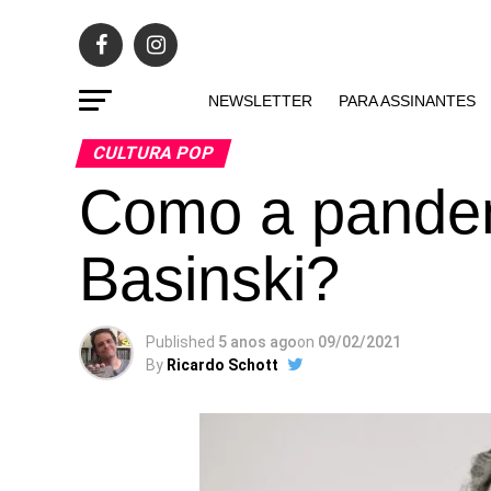
NEWSLETTER
PARA ASSINANTES
CULTURA POP
Como a pandem
Basinski?
Published
5 anos ago
on
09/02/2021
By
Ricardo Schott