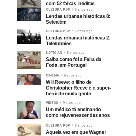
com 52 faixas inéditas
CULTURA POP
6 anos ago
Lendas urbanas históricas 8:
Setealém
CULTURA POP
6 anos ago
Lendas urbanas históricas 2:
Teletubbies
NOTÍCIAS
8 anos ago
Saiba como foi a Feira da
Foda, em Portugal
CINEMA
9 anos ago
Will Reeve: o filho de
Christopher Reeve é o super-
herói de muita gente
VIDEOS
9 anos ago
Um médico tá ensinando
como rejuvenescer dez anos
CULTURA POP
8 anos ago
Aquela vez em que Wagner