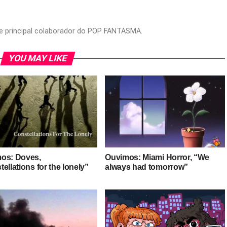
or e principal colaborador do POP FANTASMA.
YOU MAY LIKE
os: Doves,
Ouvimos: Miami Horror, “We
ellations for the lonely”
always had tomorrow”