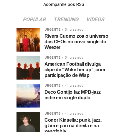
Acompanhe pos RSS
POPULAR
TRENDING
VIDEOS
URGENTE
3 horas ago
Rivers Cuomo zoa o universo
dos CEOs no novo single do
Weezer
URGENTE
3 horas ago
American Football divulga
clipe de “Wake her up”, com
participação de Wisp
URGENTE
4 horas ago
Deco Gontijo faz MPB-jazz
indie em single duplo
URGENTE
4 horas ago
Conor Kinsella: punk, jazz,
glam e pau na direita e na
xenofobia