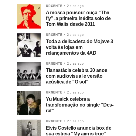
URGENTE
2 dias ago
A mosca pousou: ouça “The
fly”, a primeira inédita solo de
Tom Waits desde 2011
URGENTE
2 dias ago
Toda a delicadeza do Mojave 3
volta às lojas em
relançamentos da 4AD
URGENTE
2 dias ago
Tianastácia celebra 30 anos
com audiovisual e versão
acústica de “O sol”
URGENTE
2 dias ago
Yu Musick celebra a
transformação no single “Des-
rat”
URGENTE
2 dias ago
Elvis Costello anuncia box de
sua estreia “My aim is true”