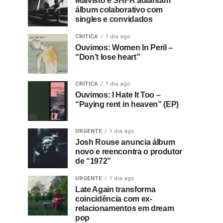
Malvisto e SHFR adiantam
álbum colaborativo com
singles e convidados
CRÍTICA
1 dia ago
Ouvimos: Women In Peril –
“Don’t lose heart”
CRÍTICA
1 dia ago
Ouvimos: I Hate It Too –
“Paying rent in heaven” (EP)
URGENTE
1 dia ago
Josh Rouse anuncia álbum
novo e reencontra o produtor
de “1972”
URGENTE
1 dia ago
Late Again transforma
coincidência com ex-
relacionamentos em dream
pop