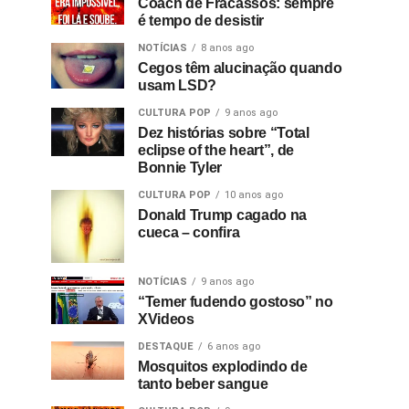
Coach de Fracassos: sempre
é tempo de desistir
NOTÍCIAS
8 anos ago
Cegos têm alucinação quando
usam LSD?
CULTURA POP
9 anos ago
Dez histórias sobre “Total
eclipse of the heart”, de
Bonnie Tyler
CULTURA POP
10 anos ago
Donald Trump cagado na
cueca – confira
NOTÍCIAS
9 anos ago
“Temer fudendo gostoso” no
XVideos
DESTAQUE
6 anos ago
Mosquitos explodindo de
tanto beber sangue