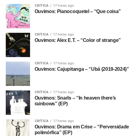
Jefferson, acompanha o clima contemplativo da faixa. A
CRÍTICA
17 horas ago
Ouvimos: Pianocoquetel – “Que coisa”
produção reúne imagens de duas cidades e diferentes
perspectivas em uma narrativa visual construída com
efeitos práticos e recursos tecnológicos.
CRÍTICA
17 horas ago
Ouvimos: Alex E.T. – “Color of strange”
“Este vídeo foi realmente um esforço colaborativo.
Queríamos criar uma abordagem visual que parecesse ao
mesmo tempo cinematográfica e experimental, usando
tecnologia e efeitos práticos para produzir algo que o
CRÍTICA
17 horas ago
Ouvimos: Cajupitanga – “Ubá (2019-2024)”
público ainda não tivesse visto. O resultado é uma
linguagem visual que mistura duas cidades, duas
perspectivas e múltiplas camadas de movimento em um
único quadro”, diz Ty Evans.
CRÍTICA
17 horas ago
Ouvimos: Snarls – “In heaven there’s
rainbows” (EP)
E tá aí o clipe.
Gostou do texto? Seu apoio mantém o Pop
CRÍTICA
17 horas ago
Ouvimos: Drama em Crise – “Perversidade
Fantasma funcionando todo dia.
Apoie aqui.
polimórfica” (EP)