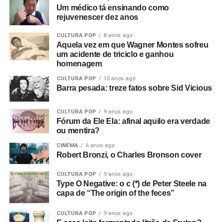
Um médico tá ensinando como
rejuvenescer dez anos
CULTURA POP
8 anos ago
Aquela vez em que Wagner Montes sofreu
um acidente de triciclo e ganhou
homenagem
CULTURA POP
10 anos ago
Barra pesada: treze fatos sobre Sid Vicious
CULTURA POP
9 anos ago
Fórum da Ele Ela: afinal aquilo era verdade
ou mentira?
CINEMA
6 anos ago
Robert Bronzi, o Charles Bronson cover
CULTURA POP
9 anos ago
Type O Negative: o c (*) de Peter Steele na
capa de “The origin of the feces”
CULTURA POP
9 anos ago