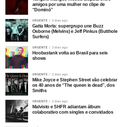
amigos por uma mulher no clipe de
“Dominó”
URGENTE
2 dias ago
Gatta Morta: supergrupo une Buzz
Osborne (Melvins) e Jeff Pinkus (Butthole
Surfers)
URGENTE
2 dias ago
Hoobastank volta ao Brasil para seis
shows
URGENTE
2 dias ago
Mike Joyce e Stephen Street vão celebrar
os 40 anos de “The queen is dead”, dos
Smiths
URGENTE
2 dias ago
Malvisto e SHFR adiantam álbum
colaborativo com singles e convidados