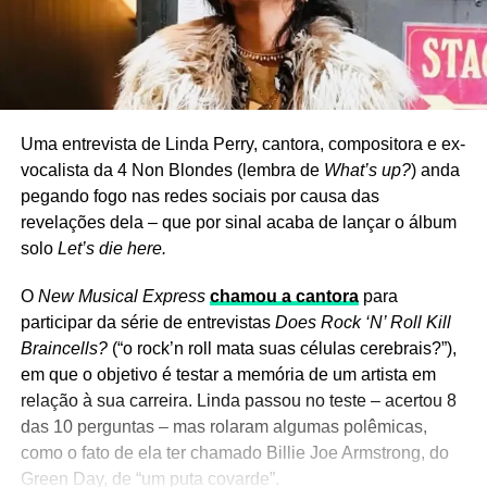
Uma entrevista de Linda Perry, cantora, compositora e ex-
vocalista da 4 Non Blondes (lembra de
What’s up?
) anda
pegando fogo nas redes sociais por causa das
revelações dela – que por sinal acaba de lançar o álbum
solo
Let’s die here.
O
New Musical Express
chamou a cantora
para
participar da série de entrevistas
Does Rock ‘N’ Roll Kill
Braincells?
(“o rock’n roll mata suas células cerebrais?”),
em que o objetivo é testar a memória de um artista em
relação à sua carreira. Linda passou no teste – acertou 8
das 10 perguntas – mas rolaram algumas polêmicas,
como o fato de ela ter chamado Billie Joe Armstrong, do
Green Day, de “um puta covarde”.