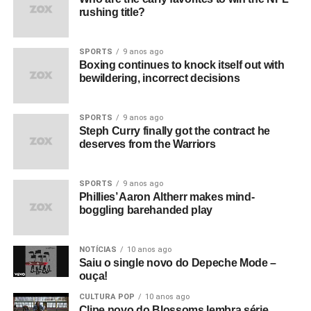
rushing title?
SPORTS
9 anos ago
Boxing continues to knock itself out with
bewildering, incorrect decisions
SPORTS
9 anos ago
Steph Curry finally got the contract he
deserves from the Warriors
SPORTS
9 anos ago
Phillies’ Aaron Altherr makes mind-
boggling barehanded play
NOTÍCIAS
10 anos ago
Saiu o single novo do Depeche Mode –
ouça!
CULTURA POP
10 anos ago
Clipe novo do Blossoms lembra série