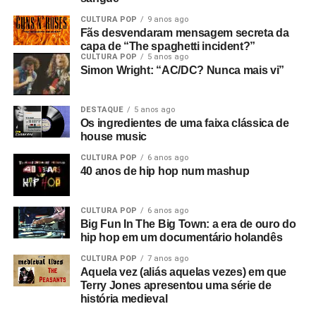
CULTURA POP
9 anos ago
Fãs desvendaram mensagem secreta da
capa de “The spaghetti incident?”
CULTURA POP
5 anos ago
Simon Wright: “AC/DC? Nunca mais vi”
DESTAQUE
5 anos ago
Os ingredientes de uma faixa clássica de
house music
CULTURA POP
6 anos ago
40 anos de hip hop num mashup
CULTURA POP
6 anos ago
Big Fun In The Big Town: a era de ouro do
hip hop em um documentário holandês
CULTURA POP
7 anos ago
Aquela vez (aliás aquelas vezes) em que
Terry Jones apresentou uma série de
história medieval