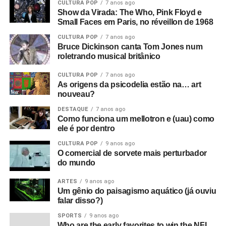
CULTURA POP
7 anos ago
Show da Virada: The Who, Pink Floyd e
Small Faces em Paris, no réveillon de 1968
CULTURA POP
7 anos ago
Bruce Dickinson canta Tom Jones num
roletrando musical britânico
CULTURA POP
7 anos ago
As origens da psicodelia estão na… art
nouveau?
DESTAQUE
7 anos ago
Como funciona um mellotron e (uau) como
ele é por dentro
CULTURA POP
9 anos ago
O comercial de sorvete mais perturbador
do mundo
ARTES
9 anos ago
Um gênio do paisagismo aquático (já ouviu
falar disso?)
SPORTS
9 anos ago
Who are the early favorites to win the NFL