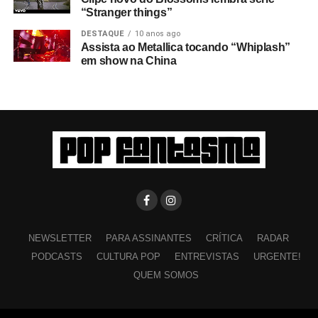
“Stranger things”
DESTAQUE
10 anos ago
Assista ao Metallica tocando “Whiplash”
em show na China
NEWSLETTER
PARA ASSINANTES
CRÍTICA
RADAR
PODCASTS
CULTURA POP
ENTREVISTAS
URGENTE!
QUEM SOMOS