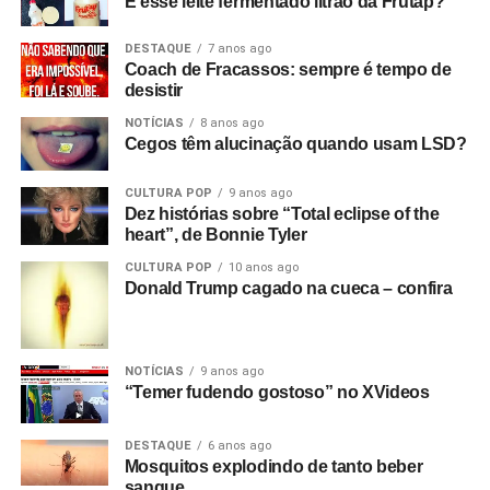
E esse leite fermentado litrão da Frutap?
DESTAQUE
7 anos ago
Coach de Fracassos: sempre é tempo de
desistir
NOTÍCIAS
8 anos ago
Cegos têm alucinação quando usam LSD?
CULTURA POP
9 anos ago
Dez histórias sobre “Total eclipse of the
heart”, de Bonnie Tyler
CULTURA POP
10 anos ago
Donald Trump cagado na cueca – confira
NOTÍCIAS
9 anos ago
“Temer fudendo gostoso” no XVideos
DESTAQUE
6 anos ago
Mosquitos explodindo de tanto beber
sangue