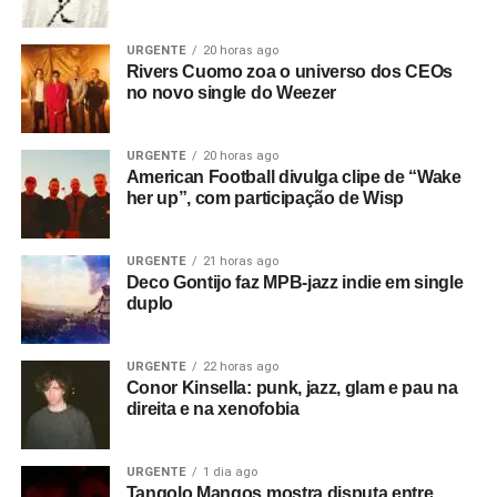
E se ainda não assinou, dá tempo:
assine a
newsletter
e receba nossos posts direto no e-
URGENTE
20 horas ago
mail.
Rivers Cuomo zoa o universo dos CEOs
no novo single do Weezer
URGENTE
20 horas ago
American Football divulga clipe de “Wake
her up”, com participação de Wisp
URGENTE
21 horas ago
Deco Gontijo faz MPB-jazz indie em single
duplo
URGENTE
22 horas ago
Conor Kinsella: punk, jazz, glam e pau na
direita e na xenofobia
URGENTE
1 dia ago
Tangolo Mangos mostra disputa entre