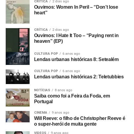
CRÍTICA
2 dias ago
Ouvimos: Women In Peril – “Don’t lose
heart”
CRÍTICA
2 dias ago
Ouvimos: I Hate It Too – “Paying rent in
heaven” (EP)
CULTURA POP
6 anos ago
Lendas urbanas históricas 8: Setealém
CULTURA POP
6 anos ago
Lendas urbanas históricas 2: Teletubbies
NOTÍCIAS
8 anos ago
Saiba como foi a Feira da Foda, em
Portugal
CINEMA
9 anos ago
Will Reeve: o filho de Christopher Reeve é
o super-herói de muita gente
VIDEOS
9 anos ago