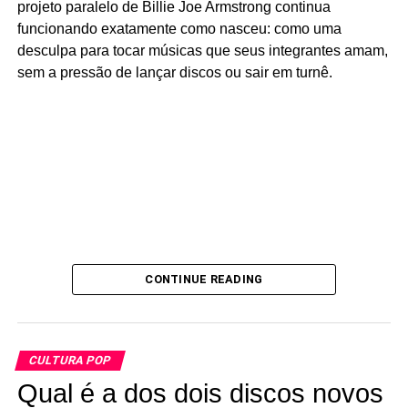
projeto paralelo de Billie Joe Armstrong continua
funcionando exatamente como nasceu: como uma
desculpa para tocar músicas que seus integrantes amam,
sem a pressão de lançar discos ou sair em turnê.
CONTINUE READING
Pois foi justamente no senado do Arkansas que surgiu, lá
CULTURA POP
por 1983, uma espécie de “bancada da Bíblia” disposta a
Qual é a dos dois discos novos
aprovar uma lei exigindo que todos os discos contendo