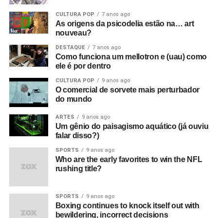
um underground cultural. Eles eram a resistência contra
CULTURA POP
7 anos ago
tudo isso lá fora.
As origens da psicodelia estão na… art
nouveau?
O que era que havia de tão especial no Joy Division?
DESTAQUE
7 anos ago
Eles eram simplesmente poderosos demais. Eu sabia
Como funciona um mellotron e (uau) como
que eles iam bombar. Não havia motivo para pensar isso,
ele é por dentro
na verdade, só tinha umas dez pessoas no Factory Club.
CULTURA POP
9 anos ago
Eu não conseguia acreditar. Eu simplesmente sabia que
O comercial de sorvete mais perturbador
do mundo
aquilo era a nova onda. Era isso. Eles eram muito mais
do que o punk tinha se tornado, que basicamente era só
ARTES
9 anos ago
uma banda para substituir as bandas de pub rock. Aquilo
Um gênio do paisagismo aquático (já ouviu
falar disso?)
era algo maior e artisticamente mais significativo do que o
punk. Pelo menos para mim.
SPORTS
9 anos ago
Who are the early favorites to win the NFL
rushing title?
O que aconteceu com o filme quando foi editado e
sincronizado?
Foi exibido pela primeira vez no antigo
cinema Scala, em Londres – um cinema de verdade!
SPORTS
9 anos ago
Boxing continues to knock itself out with
Qual foi a reação a isso?
Bem, eles fizeram três
bewildering, incorrect decisions