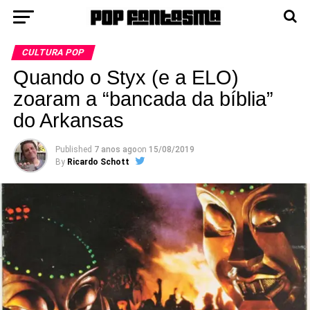
CULTURA POP
Quando o Styx (e a ELO)
zoaram a “bancada da bíblia”
do Arkansas
Published
7 anos ago
on
15/08/2019
By
Ricardo Schott