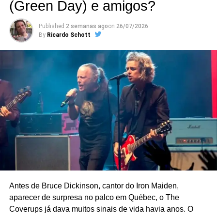
(Green Day) e amigos?
Uma das músicas que viraram prato do dia a respeito de
Published
2 semanas ago
on
26/07/2026
By
Ricardo Schott
mensagens secretas foi – acredite – um tema
instrumental:
When electricity came to Arkansas
, dos ex-
cadeeiros hard rockers do Black Oak Arkansas. Havia
quem escutasse nessa música aí a frase: “Satanás
Satanás Satanás, ele é Deus, ele é Deus, ele é Deus”
(ouve aí e conta pra gente onde aparece).
Antes de Bruce Dickinson, cantor do Iron Maiden,
aparecer de surpresa no palco em Québec, o The
Coverups já dava muitos sinais de vida havia anos. O