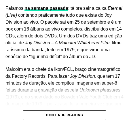
Ver essa foto no Instagram
Falamos
na semana passada
: tá pra sair a caixa
Eternal
Kilroy was here
fala de um futuro sombrio no qual o rock é
(Live)
contendo praticamente tudo que existe do Joy
banido e proibido por um partido cujo nome é MMM
Division ao vivo. O pacote sai em 25 de setembro e é um
(Maioria da Moralidade Musical), que impõe um regime
box com 16 álbuns ao vivo completos, distribuídos em 14
teocrático na música. Robert Orin Charles Kilroy,
CDs, além de dois DVDs. Um dos DVDs traz uma edição
personagem principal (interpretado pelo vocalista Dennis
oficial de
Joy Division – A Malcolm Whitehead Film
, filme
DeYoung) é uma estrela do rock que some do mercado,
raríssimo da banda, feito em 1979, e que virou uma
aprisionada pelo ditador da MMM (Dr. Righteous,
espécie de “figurinha difícil” do álbum do JD.
interpretado pelo guitarrista James Young). Enquanto
isso, Jonathan Chance, um roqueiro jovem (interpretado
Malcolm era o chefe da Ikon/FCL, braço cinematográfico
pelo guitarrista Tommy Shaw) briga para trazer o estilo
da Factory Records. Para fazer
Joy Division
, que tem 17
musical de volta. Entre uma encrenca e outra, Kilroy
minutos de duração, ele compilou imagens em super-8
decide escapar da prisão usando um disfarce, o que
Um post compartilhado por LANA DEL REY (@honeymoon)
feitas durante a gravação da estreia
Unknown pleasures
rendeu a letra do primeiro single do disco,
Mr. Roboto.
(1979), e no show dado no Bowden Vale Youth Club em 4
de março de 1979 – por acaso, foi a primeira vez que um
Ela também afirmou que ambos já têm capas prontas e
show do grupo foi filmado. Há também uma entrevista
descreveu os projetos como algumas das obras de que
CONTINUE READING
com a banda.
mais se orgulha. O álbum principal,
Stove
, continua
reunindo os singles
Henry, come on
,
Bluebird
e
White