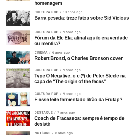
homenagem
shows.
CULTURA POP
10 anos ago
Barra pesada: treze fatos sobre Sid Vicious
Mais tarde, apresentei-o ao Rob, que tinha um monte de
cópias do primeiro EP da banda que sobraram. Eles
CULTURA POP
9 anos ago
estavam sem dinheiro, então venderam tudo para o dono
Fórum da Ele Ela: afinal aquilo era verdade
da loja de discos, e ele as colocou para tocar em Bowden
ou mentira?
Vale. E era isso que eu queria desde o início, sabe? Eu
CINEMA
6 anos ago
queria filmar a banda. Então, aluguei alguns andaimes e
Robert Bronzi, o Charles Bronson cover
equipamentos e fiz tudo.
CULTURA POP
9 anos ago
Com que equipamento você filmou?
Bom, tudo custou
Type O Negative: o c (*) de Peter Steele na
capa de “The origin of the feces”
setenta e duas libras, o que eu achei um absurdo!
(risos)
Filmei com uma câmera de cinema Hannimex baratinha,
CULTURA POP
9 anos ago
a primeira câmera que tive. Usei um filme da Agfa que
E esse leite fermentado litrão da Frutap?
lançaram na época, que tinha uma faixa de som, mas
vinha num cartucho silencioso e o som era adicionado
DESTAQUE
7 anos ago
Coach de Fracassos: sempre é tempo de
depois, no projetor. Então filmei sem som e gravei o áudio
desistir
num gravador de rolo. Era para sincronizar depois, mas
não funcionou! Filmei a vinte e quatro quadros por
NOTÍCIAS
8 anos ago