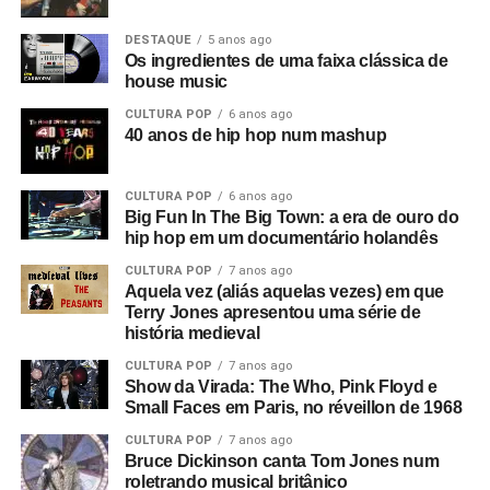
DESTAQUE
5 anos ago
Então o filme passa de “O Desvanecimento de uma Nova
Os ingredientes de uma faixa clássica de
Aurora” para o tema nazista. Mas não era uma nova
house music
aurora, era um retorno ao passado. Ouvimos discursos de
CULTURA POP
6 anos ago
Adolf Hitler misturados com Anderton falando sobre
40 anos de hip hop num mashup
campos de trabalho forçado em uma entrevista que ele
deu a Tony Wilson, curiosamente
(o criador da Factory
CULTURA POP
6 anos ago
era apresentador de talk shows na TV)
. Ele dizia coisas
Big Fun In The Big Town: a era de ouro do
como: “Eles serão obrigados a trabalhar como nunca
hip hop em um documentário holandês
trabalharam antes”, e isso leva a uma montagem de
CULTURA POP
7 anos ago
anúncios e cenas de ruas do centro de Manchester. Este
Aquela vez (aliás aquelas vezes) em que
é o consumismo – o novo fascismo! Nesse ponto, era
Terry Jones apresentou uma série de
algo local, mas dava a sensação de que algo muito ruim
história medieval
estava acontecendo e que se tornaria maior.
CULTURA POP
7 anos ago
Show da Virada: The Who, Pink Floyd e
Então você tem essa coisa de lei e ordem, esse fascismo
Small Faces em Paris, no réveillon de 1968
corporativo, e aí eu corto para a banda na sala de ensaio.
CULTURA POP
7 anos ago
Parece ótimo, bem underground. Sabe, underground no
Bruce Dickinson canta Tom Jones num
roletrando musical britânico
sentido político, tipo a resistência francesa. Mas esse era