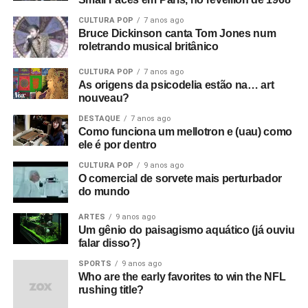
CULTURA POP
7 anos ago
Bruce Dickinson canta Tom Jones num
roletrando musical britânico
CULTURA POP
7 anos ago
As origens da psicodelia estão na… art
nouveau?
DESTAQUE
7 anos ago
Como funciona um mellotron e (uau) como
ele é por dentro
CULTURA POP
9 anos ago
O comercial de sorvete mais perturbador
do mundo
ARTES
9 anos ago
Um gênio do paisagismo aquático (já ouviu
falar disso?)
SPORTS
9 anos ago
Who are the early favorites to win the NFL
rushing title?