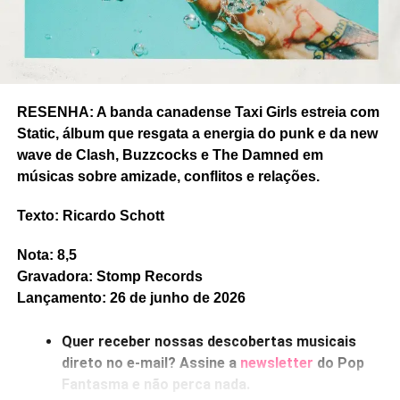
RESENHA: A banda canadense Taxi Girls estreia com
Static, álbum que resgata a energia do punk e da new
wave de Clash, Buzzcocks e The Damned em
músicas sobre amizade, conflitos e relações.
Texto: Ricardo Schott
Nota: 8,5
Gravadora: Stomp Records
Lançamento: 26 de junho de 2026
RELATED TOPICS:
FEATURED
FIB
HEAVY LIFTING
JULIA’S WAR
METZ
RESENHA
RICARDO SCHOTT
Quer receber nossas descobertas musicais
THE MURDER CAPITAL
THEY ARE GUTTING A LOT OF WATER
direto no e-mail? Assine a
newsletter
do Pop
UP NEXT
Fantasma e não perca nada.
Ouvimos: Black Keys – “Peaches!”