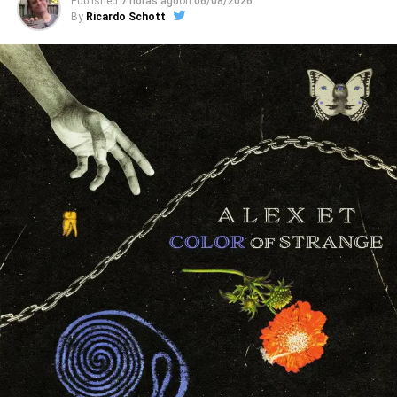
Published
7 horas ago
on
06/08/2026
By
Ricardo Schott
Com recordações de city pop, soft rock, música de
elevador, karaokês e cenas de filmes com gente cantando
sozinha acompanhada de um synth, o Pianocoquetel é
uma festa pop sarcástica, que segue com a new-bossa de
Silêncio constrangedor,
o soul lento de
Olha só
(que fala
do esforço para ser visto vivo “nesse velho funeral” cheio
de valores cagados e tempos desperdiçados), o samba-
lounge mágico de
Ano inteiro
(essa, soando como uma
suposta parceria entre Arnaldo Baptista e Guilherme
Arantes) e a valsa tóxica de
Taekwondo
.
Ouvimos
: ttoró –
Isca
(EP)
Nessa base, o Pianocoquetel acaba lembrando bandas
como Sparks, que unem melodias contemplativas e
observações ferinas, como no tédio mortal de
Vai levar
um tempo pra voltar
e na blues ballad de elevador
Castelo de roupas pelo chão
. Mas
Que coisa
ainda tem a