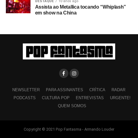
DESTAQUE
10 anos ago
Assista ao Metallica tocando “Whiplash”
em show na China
NEWSLETTER
PARA ASSINANTES
CRÍTICA
RADAR
PODCASTS
CULTURA POP
ENTREVISTAS
URGENTE!
QUEM SOMOS
Copyright © 2021 Pop Fantasma - Armando Louder