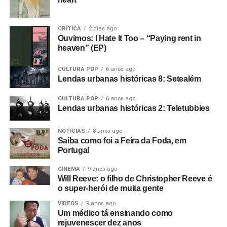
CRÍTICA
2 dias ago
Ouvimos: I Hate It Too – “Paying rent in
heaven” (EP)
CULTURA POP
6 anos ago
Lendas urbanas históricas 8: Setealém
CULTURA POP
6 anos ago
Lendas urbanas históricas 2: Teletubbies
NOTÍCIAS
8 anos ago
Saiba como foi a Feira da Foda, em
Portugal
CINEMA
9 anos ago
Will Reeve: o filho de Christopher Reeve é
o super-herói de muita gente
VIDEOS
9 anos ago
Um médico tá ensinando como
rejuvenescer dez anos