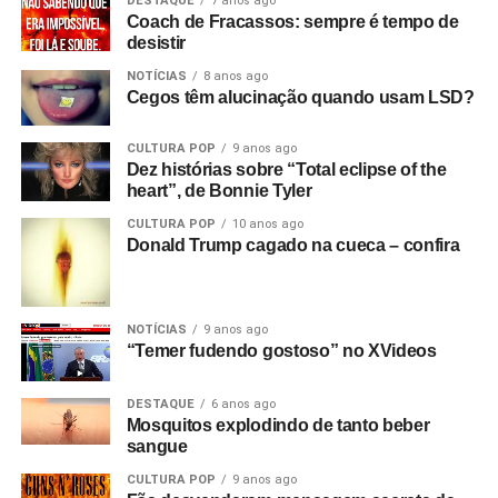
DESTAQUE
7 anos ago
Coach de Fracassos: sempre é tempo de
desistir
NOTÍCIAS
8 anos ago
Cegos têm alucinação quando usam LSD?
CULTURA POP
9 anos ago
Dez histórias sobre “Total eclipse of the
heart”, de Bonnie Tyler
CULTURA POP
10 anos ago
Donald Trump cagado na cueca – confira
NOTÍCIAS
9 anos ago
“Temer fudendo gostoso” no XVideos
DESTAQUE
6 anos ago
Mosquitos explodindo de tanto beber
sangue
CULTURA POP
9 anos ago