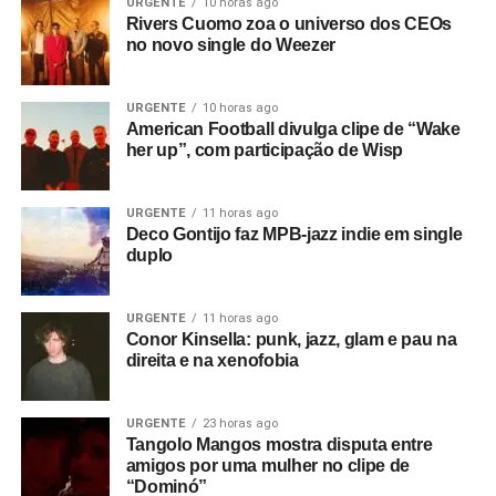
fala de estranhas presenças opressoras e memórias
URGENTE
10 horas ago
Rivers Cuomo zoa o universo dos CEOs
tristes. No final,
Happiness is a place
soa como uma
no novo single do Weezer
oração lisérgica, um som com clima bem mais próximo do
britpop e de bandas como Ride.
URGENTE
10 horas ago
American Football divulga clipe de “Wake
Gostou do texto? Seu apoio mantém o Pop
her up”, com participação de Wisp
Fantasma funcionando todo dia.
Apoie aqui.
E se ainda não assinou, dá tempo:
assine a
URGENTE
11 horas ago
newsletter
e receba nossos posts direto no e-
Deco Gontijo faz MPB-jazz indie em single
mail.
duplo
URGENTE
11 horas ago
Conor Kinsella: punk, jazz, glam e pau na
direita e na xenofobia
URGENTE
23 horas ago
Tangolo Mangos mostra disputa entre
amigos por uma mulher no clipe de
“Dominó”