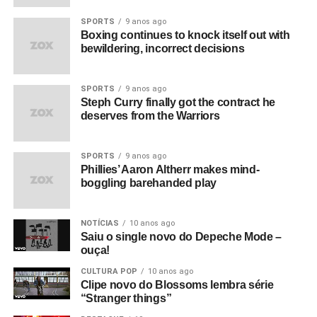
SPORTS
9 anos ago
Boxing continues to knock itself out with
bewildering, incorrect decisions
SPORTS
9 anos ago
Steph Curry finally got the contract he
deserves from the Warriors
SPORTS
9 anos ago
Phillies’ Aaron Altherr makes mind-
boggling barehanded play
NOTÍCIAS
10 anos ago
Saiu o single novo do Depeche Mode –
ouça!
CULTURA POP
10 anos ago
Clipe novo do Blossoms lembra série
“Stranger things”