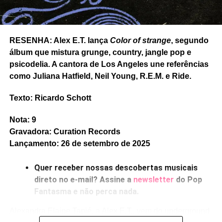
impagável
São Longuinho e os três pulinhos
, rock
lascado à moda de Ty Segall – embora as mudanças de
tom no refrão sejam caprichadas. E o rock solar e
RESENHA: Alex E.T. lança
Color of strange
, segundo
setentista de
Baixa manutenção
, com Viridiana dividindo
álbum que mistura grunge, country, jangle pop e
os vocais. Tudo montado com muito cuidado nas
psicodelia. A cantora de Los Angeles une referências
melodias.
como Juliana Hatfield, Neil Young, R.E.M. e Ride.
Gostou do texto? Seu apoio mantém o Pop
Texto: Ricardo Schott
Fantasma funcionando todo dia.
Apoie aqui.
E se ainda não assinou, dá tempo:
assine a
Nota: 9
newsletter
e receba nossos posts direto no e-
Gravadora: Curation Records
mail.
Lançamento: 26 de setembro de 2025
Quer receber nossas descobertas musicais
direto no e-mail? Assine a
newsletter
do Pop
Fantasma e não perca nada.
Alexandra Elaine Tapié, a Alex E.T., vem do underground