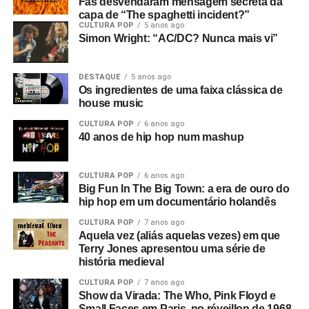
Fãs desvendaram mensagem secreta da
capa de “The spaghetti incident?”
CULTURA POP
5 anos ago
Simon Wright: “AC/DC? Nunca mais vi”
DESTAQUE
5 anos ago
Os ingredientes de uma faixa clássica de
house music
CULTURA POP
6 anos ago
40 anos de hip hop num mashup
CULTURA POP
6 anos ago
Big Fun In The Big Town: a era de ouro do
hip hop em um documentário holandês
CULTURA POP
7 anos ago
Aquela vez (aliás aquelas vezes) em que
Terry Jones apresentou uma série de
história medieval
CULTURA POP
7 anos ago
Show da Virada: The Who, Pink Floyd e
Small Faces em Paris, no réveillon de 1968