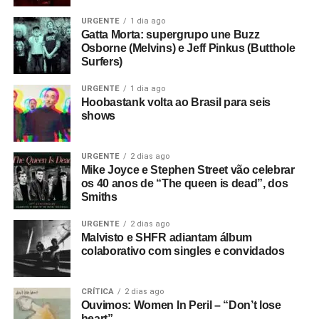
URGENTE
1 dia ago
Gatta Morta: supergrupo une Buzz
Osborne (Melvins) e Jeff Pinkus (Butthole
Surfers)
URGENTE
1 dia ago
Hoobastank volta ao Brasil para seis
shows
URGENTE
2 dias ago
Mike Joyce e Stephen Street vão celebrar
os 40 anos de “The queen is dead”, dos
Smiths
URGENTE
2 dias ago
Malvisto e SHFR adiantam álbum
colaborativo com singles e convidados
CRÍTICA
2 dias ago
Ouvimos: Women In Peril – “Don’t lose
heart”