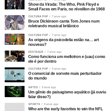
Show da Virada: The Who, Pink Floyd e
Small Faces em Paris, no réveillon de 1968
CULTURA POP
7 anos ago
Bruce Dickinson canta Tom Jones num
roletrando musical britânico
CULTURA POP
7 anos ago
As origens da psicodelia estão na… art
nouveau?
DESTAQUE
7 anos ago
Como funciona um mellotron e (uau) como
ele é por dentro
CULTURA POP
9 anos ago
O comercial de sorvete mais perturbador
do mundo
ARTES
9 anos ago
Um gênio do paisagismo aquático (já ouviu
falar disso?)
SPORTS
9 anos ago
Who are the early favorites to win the NFL