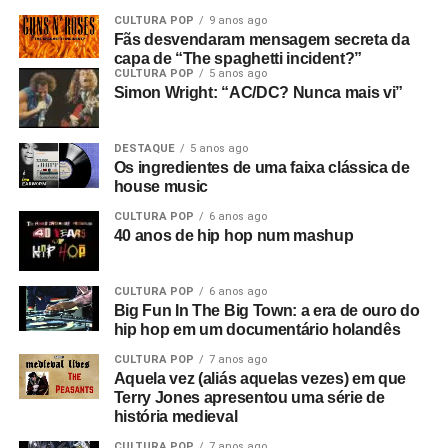
CULTURA POP
9 anos ago
Fãs desvendaram mensagem secreta da
capa de “The spaghetti incident?”
CULTURA POP
5 anos ago
Simon Wright: “AC/DC? Nunca mais vi”
DESTAQUE
5 anos ago
Os ingredientes de uma faixa clássica de
house music
CULTURA POP
6 anos ago
40 anos de hip hop num mashup
CULTURA POP
6 anos ago
Big Fun In The Big Town: a era de ouro do
hip hop em um documentário holandês
CULTURA POP
7 anos ago
Aquela vez (aliás aquelas vezes) em que
Terry Jones apresentou uma série de
história medieval
CULTURA POP
7 anos ago