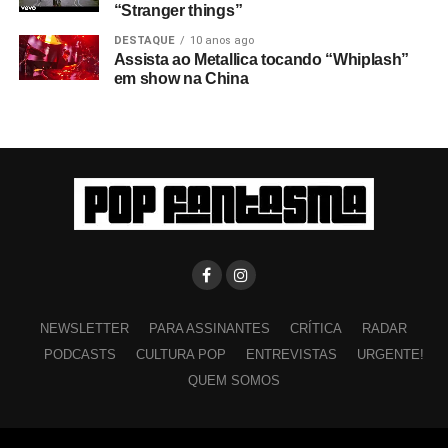
“Stranger things”
DESTAQUE
10 anos ago
Assista ao Metallica tocando “Whiplash”
em show na China
NEWSLETTER
PARA ASSINANTES
CRÍTICA
RADAR
PODCASTS
CULTURA POP
ENTREVISTAS
URGENTE!
QUEM SOMOS