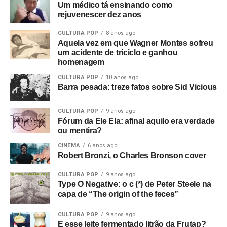
Um médico tá ensinando como
rejuvenescer dez anos
CULTURA POP
8 anos ago
Aquela vez em que Wagner Montes sofreu
um acidente de triciclo e ganhou
homenagem
CULTURA POP
10 anos ago
Barra pesada: treze fatos sobre Sid Vicious
CULTURA POP
9 anos ago
Fórum da Ele Ela: afinal aquilo era verdade
ou mentira?
CINEMA
6 anos ago
Robert Bronzi, o Charles Bronson cover
CULTURA POP
9 anos ago
Type O Negative: o c (*) de Peter Steele na
capa de “The origin of the feces”
CULTURA POP
9 anos ago
E esse leite fermentado litrão da Frutap?