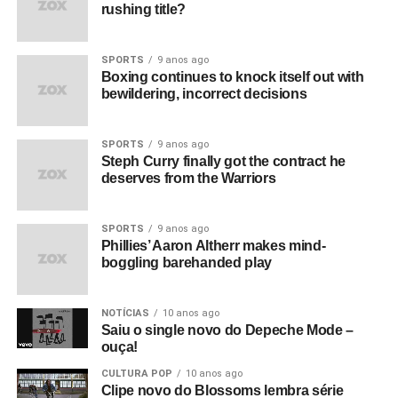
rushing title?
SPORTS
9 anos ago
Boxing continues to knock itself out with
bewildering, incorrect decisions
SPORTS
9 anos ago
Steph Curry finally got the contract he
deserves from the Warriors
SPORTS
9 anos ago
Phillies’ Aaron Altherr makes mind-
boggling barehanded play
NOTÍCIAS
10 anos ago
Saiu o single novo do Depeche Mode –
ouça!
CULTURA POP
10 anos ago
Clipe novo do Blossoms lembra série