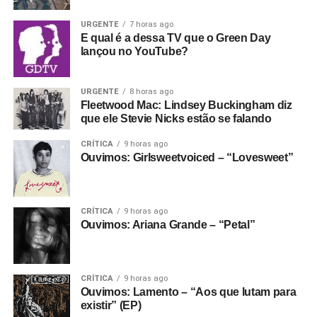
Fantasma funcionando todo dia.
Apoie aqui.
No meio da porradaria crusty, vale citar os vocais
URGENTE
7 horas ago
E se ainda não assinou, dá tempo:
assine a
E qual é a dessa TV que o Green Day
femininos (a vocalista é Helô Knup) e a preocupação da
newsletter
e receba nossos posts direto no e-
lançou no YouTube?
banda em fazer melodias bonitas e pesadas, e criar um
mail.
ambiente sonoro que permita que as letras sejam quase
100% entendidas sem encarte. Ouça hoje mesmo.
URGENTE
8 horas ago
Fleetwood Mac: Lindsey Buckingham diz
que ele Stevie Nicks estão se falando
Gostou do texto? Seu apoio mantém o Pop
Fantasma funcionando todo dia.
Apoie aqui.
CRÍTICA
9 horas ago
Ouvimos: Girlsweetvoiced – “Lovesweet”
E se ainda não assinou, dá tempo:
assine a
newsletter
e receba nossos posts direto no e-
mail.
CRÍTICA
9 horas ago
Ouvimos: Ariana Grande – “Petal”
CRÍTICA
9 horas ago
Ouvimos: Lamento – “Aos que lutam para
existir” (EP)