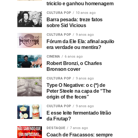
triciclo e ganhou homenagem
CULTURA POP
10 anos ago
Barra pesada: treze fatos
sobre Sid Vicious
CULTURA POP
9 anos ago
Fórum da Ele Ela: afinal aquilo
era verdade ou mentira?
CINEMA
6 anos ago
Robert Bronzi, o Charles
Bronson cover
CULTURA POP
9 anos ago
Type O Negative: o c (*) de
Peter Steele na capa de “The
origin of the feces”
CULTURA POP
9 anos ago
E esse leite fermentado litrão
da Frutap?
DESTAQUE
7 anos ago
Coach de Fracassos: sempre