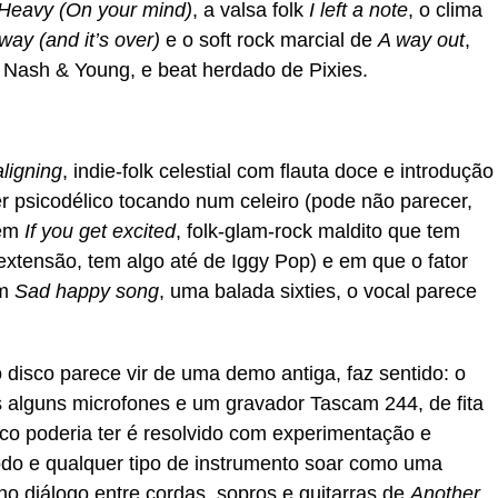
Heavy (On your mind)
, a valsa folk
I left a note
, o clima
ay (and it’s over)
e o soft rock marcial de
A way out
,
, Nash & Young, e beat herdado de Pixies.
aligning
, indie-folk celestial com flauta doce e introdução
psicodélico tocando num celeiro (pode não parecer,
Tem
If you get excited
, folk-glam-rock maldito que tem
extensão, tem algo até de Iggy Pop) e em que o fator
Em
Sad happy song
, uma balada sixties, o vocal parece
disco parece vir de uma demo antiga, faz sentido: o
 alguns microfones e um gravador Tascam 244, de fita
sco poderia ter é resolvido com experimentação e
todo e qualquer tipo de instrumento soar como uma
 no diálogo entre cordas, sopros e guitarras de
Another