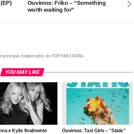
 (EP)
Ouvimos: Friko – “Something
worth waiting for”
or e principal colaborador do POP FANTASMA.
YOU MAY LIKE
na e Kylie finalmente
Ouvimos: Taxi Girls – “Static”