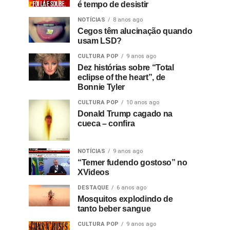
é tempo de desistir
NOTÍCIAS
8 anos ago
Cegos têm alucinação quando
usam LSD?
CULTURA POP
9 anos ago
Dez histórias sobre “Total
eclipse of the heart”, de
Bonnie Tyler
CULTURA POP
10 anos ago
Donald Trump cagado na
cueca – confira
NOTÍCIAS
9 anos ago
“Temer fudendo gostoso” no
XVideos
DESTAQUE
6 anos ago
Mosquitos explodindo de
tanto beber sangue
CULTURA POP
9 anos ago