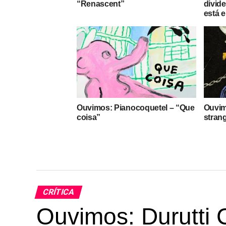
“Renascent”
divid
está 
Ouvimos: Pianocoquetel – “Que
Ouvimo
coisa”
stran
CRÍTICA
Ouvimos: Durutti