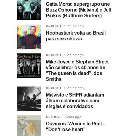
Gatta Morta: supergrupo une
Buzz Osborne (Melvins) e Jeff
Pinkus (Butthole Surfers)
URGENTE
2 dias ago
Hoobastank volta ao Brasil
para seis shows
URGENTE
2 dias ago
Mike Joyce e Stephen Street
vão celebrar os 40 anos de
“The queen is dead”, dos
Smiths
URGENTE
2 dias ago
Malvisto e SHFR adiantam
álbum colaborativo com
singles e convidados
CRÍTICA
2 dias ago
Ouvimos: Women In Peril –
“Don’t lose heart”