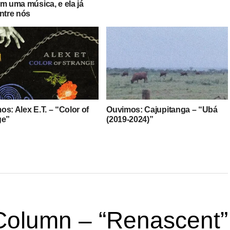
em uma música, e ela já
entre nós
s: Alex E.T. – “Color of
Ouvimos: Cajupitanga – “Ubá
ge”
(2019-2024)”
 Column – “Renascent”