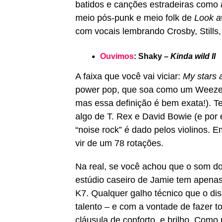
batidos e canções estradeiras como
meio pós-punk e meio folk de
Look aw
com vocais lembrando Crosby, Stills
Ouvimos
: Shaky –
Kinda wild II
A faixa que você vai viciar:
My stars 
power pop, que soa como um Weezer 
mas essa definição é bem exata!). 
algo de T. Rex e David Bowie (e por 
“noise rock” é dado pelos violinos. 
vir de um 78 rotações.
Na real, se você achou que o som do 
estúdio caseiro de Jamie tem apenas
K7. Qualquer galho técnico que o di
talento – e com a vontade de fazer 
cláusula de conforto, e brilho. Como