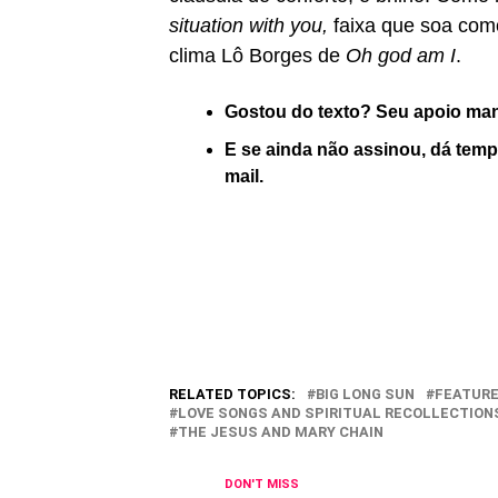
situation with you,
faixa que soa com
clima Lô Borges de
Oh god am I
.
Gostou do texto? Seu apoio ma
E se ainda não assinou, dá tem
mail.
RELATED TOPICS:
BIG LONG SUN
FEATUR
LOVE SONGS AND SPIRITUAL RECOLLECTION
THE JESUS AND MARY CHAIN
DON'T MISS