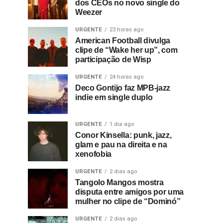
dos CEOs no novo single do
Weezer
URGENTE
23 horas ago
American Football divulga
clipe de “Wake her up”, com
participação de Wisp
URGENTE
24 horas ago
Deco Gontijo faz MPB-jazz
indie em single duplo
URGENTE
1 dia ago
Conor Kinsella: punk, jazz,
glam e pau na direita e na
xenofobia
URGENTE
2 dias ago
Tangolo Mangos mostra
disputa entre amigos por uma
mulher no clipe de “Dominó”
URGENTE
2 dias ago