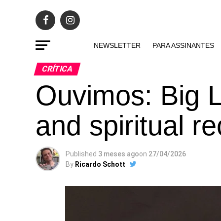
NEWSLETTER
PARA ASSINANTES
CRÍTICA
Ouvimos: Big 
and spiritual re
Published
3 meses ago
on
27/04/2026
By
Ricardo Schott