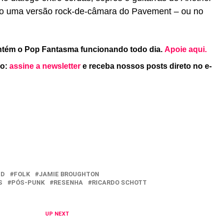
o uma versão rock-de-câmara do Pavement – ou no
ntém o Pop Fantasma funcionando todo dia.
Apoie aqui.
po:
assine a newsletter
e receba nossos posts direto no e-
ED
FOLK
JAMIE BROUGHTON
S
PÓS-PUNK
RESENHA
RICARDO SCHOTT
UP NEXT