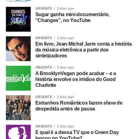
cantor Tom May parece querer chamar todas as suas
URGENTE
2 dias ago
antigas versões para um papo. Entre mancadas e
Sugar ganha mini-documentário,
acertos, The Menzingers mais acerta do que erra, mas
“Changes”, no YouTube
corre o risco da banalidade em alguns momentos.
URGENTE
2 dias ago
Gostou do texto? Seu apoio mantém o Pop
Em livro, Jean-Michel Jarre conta a história
Fantasma funcionando todo dia.
Apoie aqui.
da música eletrônica a partir dos
sintetizadores
E se ainda não assinou, dá tempo:
assine a
newsletter
e receba nossos posts direto no e-
URGENTE
2 dias ago
mail.
A BrooklynVegan pode acabar – e a
história envolve os irmãos do Good
Charlotte
URGENTE
2 dias ago
Estranhos Românticos fazem show de
despedida antes de pausa
URGENTE
2 dias ago
E qual é a dessa TV que o Green Day
lançou no YouTube?