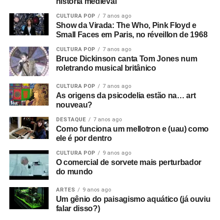
história medieval
CULTURA POP
7 anos ago
Show da Virada: The Who, Pink Floyd e
Small Faces em Paris, no réveillon de 1968
CULTURA POP
7 anos ago
Bruce Dickinson canta Tom Jones num
roletrando musical britânico
CULTURA POP
7 anos ago
As origens da psicodelia estão na… art
nouveau?
DESTAQUE
7 anos ago
Como funciona um mellotron e (uau) como
ele é por dentro
CULTURA POP
9 anos ago
O comercial de sorvete mais perturbador
do mundo
ARTES
9 anos ago
Um gênio do paisagismo aquático (já ouviu
falar disso?)