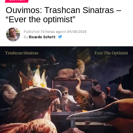
Ouvimos: Trashcan Sinatras –
“Ever the optimist”
Published
10 horas ago
on
09/08/2026
By
Ricardo Schott