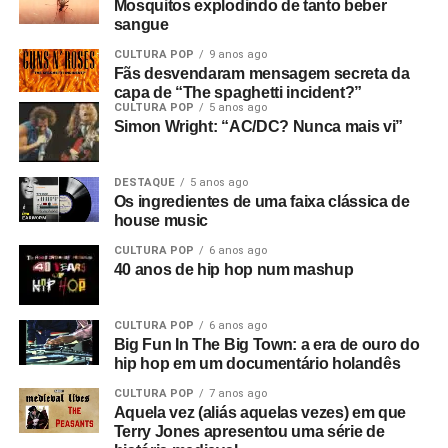
Mosquitos explodindo de tanto beber
sangue
CULTURA POP
9 anos ago
Fãs desvendaram mensagem secreta da
capa de “The spaghetti incident?”
CULTURA POP
5 anos ago
Simon Wright: “AC/DC? Nunca mais vi”
DESTAQUE
5 anos ago
Os ingredientes de uma faixa clássica de
house music
CULTURA POP
6 anos ago
40 anos de hip hop num mashup
CULTURA POP
6 anos ago
Big Fun In The Big Town: a era de ouro do
hip hop em um documentário holandês
CULTURA POP
7 anos ago
Aquela vez (aliás aquelas vezes) em que
Terry Jones apresentou uma série de