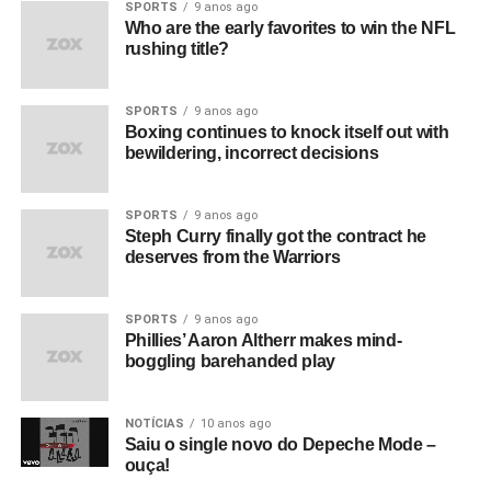
SPORTS
9 anos ago
Who are the early favorites to win the NFL
rushing title?
SPORTS
9 anos ago
Boxing continues to knock itself out with
bewildering, incorrect decisions
SPORTS
9 anos ago
Steph Curry finally got the contract he
deserves from the Warriors
SPORTS
9 anos ago
Phillies’ Aaron Altherr makes mind-
boggling barehanded play
NOTÍCIAS
10 anos ago
Saiu o single novo do Depeche Mode –
ouça!