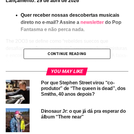
Lançamento: 29 de abril de 2026
Quer receber nossas descobertas musicais
direto no e-mail? Assine a
newsletter
do Pop
Fantasma e não perca nada.
The 2OO3 se define como “rebeldes suecos que
desafiam os gêneros musicais”, promovendo mil misturas
CONTINUE READING
e encontros musicais no álbum
Solace in sounds
. A faixa-
título abre com uma psicodelia bem estranha e
experimental – o som chega a lembrar uma rádio
YOU MAY LIKE
mudando de estação – e que depois emenda num pop de
Por que Stephen Street virou “co-
rádio anos 1980. Um clima pinkfloydiano domina o álbum
produtor” de “The queen is dead”, dos
quase inteiro:
Greed for money and fame
lembra o grupo
Smiths, 40 anos depois?
na fase de
Atom heart mother
(1970), mas também tem
muito de MGMT.
Trip to Irie
, viajante como ela só, une
Dinosaur Jr: o que já dá pra esperar do
Pink Floyd, Jorge Ben (o violão faz lembrar, e muito),
álbum “There near”
britpop e um andamento leve de reggae. Loucura.