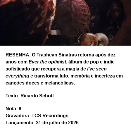
RELATED TOPICS:
FEATURED
PSICODELIA
RESENHA
RICARDO SCHOTT
SOLACE IN SOUNDS
SYD BARRETT
THE 2OO3
UP NEXT
Ouvimos: Death Lens – “What’s left now?”
DON'T MISS
Ouvimos: Telehealth – “Green world image”
RESENHA: O Trashcan Sinatras retorna após dez
anos com
Ever the optimist
, álbum de pop e indie
Ricardo Schott
sofisticado que recupera a magia de
I’ve seen
everything
e transforma luto, memória e incerteza em
canções doces e melancólicas.
Ricardo Schott é jornalista, radialista, editor e principal
colaborador do POP FANTASMA.
Texto: Ricardo Schott
Nota: 9
Gravadora: TCS Recordings
Lançamento: 31 de julho de 2026