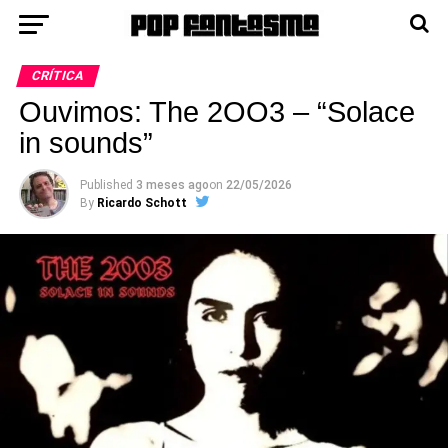
CRÍTICA
Ouvimos: The 2OO3 – “Solace
in sounds”
Published
3 meses ago
on
22/05/2026
By
Ricardo Schott