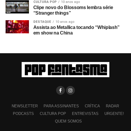
CULTURA POP
10 anos ago
Clipe novo do Blossoms lembra série
“Stranger things”
DESTAQUE
10 anos ago
Assista ao Metallica tocando “Whiplash”
em show na China
NEWSLETTER
PARA ASSINANTES
CRÍTICA
RADAR
PODCASTS
CULTURA POP
ENTREVISTAS
URGENTE!
QUEM SOMOS