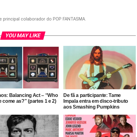
or e principal colaborador do POP FANTASMA.
YOU MAY LIKE
os: Balancing Act – “Who
De fã a participante: Tame
 come as?” (partes 1 e 2)
Impala entra em disco-tributo
aos Smashing Pumpkins