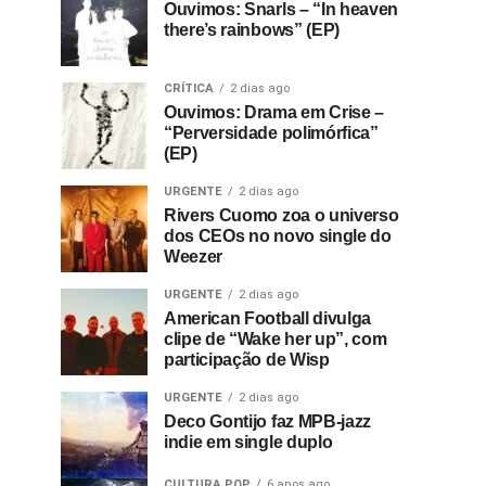
Ouvimos: Snarls – “In heaven
there’s rainbows” (EP)
CRÍTICA
2 dias ago
Ouvimos: Drama em Crise –
“Perversidade polimórfica”
(EP)
URGENTE
2 dias ago
Rivers Cuomo zoa o universo
dos CEOs no novo single do
Weezer
URGENTE
2 dias ago
American Football divulga
clipe de “Wake her up”, com
participação de Wisp
URGENTE
2 dias ago
Deco Gontijo faz MPB-jazz
indie em single duplo
CULTURA POP
6 anos ago