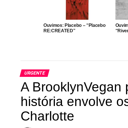
Ouvimos: Placebo – “Placebo
Ouvim
RE:CREATED”
“Rive
URGENTE
A BrooklynVegan 
história envolve 
Charlotte