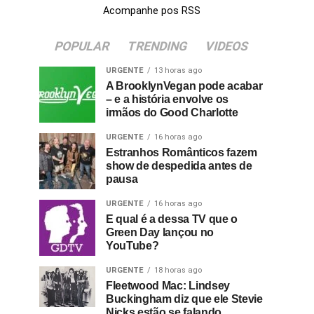
Acompanhe pos RSS
POPULAR
TRENDING
VIDEOS
URGENTE
13 horas ago
A BrooklynVegan pode acabar
– e a história envolve os
irmãos do Good Charlotte
URGENTE
16 horas ago
Estranhos Românticos fazem
show de despedida antes de
pausa
URGENTE
16 horas ago
E qual é a dessa TV que o
Green Day lançou no
YouTube?
URGENTE
18 horas ago
Fleetwood Mac: Lindsey
Buckingham diz que ele Stevie
Nicks estão se falando