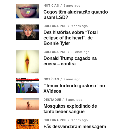
NOTÍCIAS
8 anos ago
Cegos têm alucinação quando
usam LSD?
CULTURA POP
9 anos ago
Dez histórias sobre “Total
eclipse of the heart”, de
Bonnie Tyler
CULTURA POP
10 anos ago
Donald Trump cagado na
cueca – confira
NOTÍCIAS
9 anos ago
“Temer fudendo gostoso” no
XVideos
DESTAQUE
6 anos ago
Mosquitos explodindo de
tanto beber sangue
CULTURA POP
9 anos ago
Fãs desvendaram mensagem