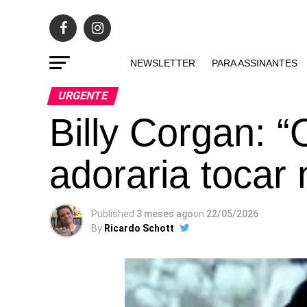
NEWSLETTER
PARA ASSINANTES
URGENTE
Billy Corgan:
adoraria tocar
Published
3 meses ago
on
22/05/2026
By
Ricardo Schott