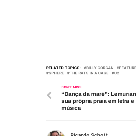
RELATED TOPICS:
BILLY CORGAN
FEATUR
SPHERE
THE RATS IN A CAGE
U2
DON'T MISS
“Dança da maré”: Lemurian
sua própria praia em letra e
música
Ricardo Schott