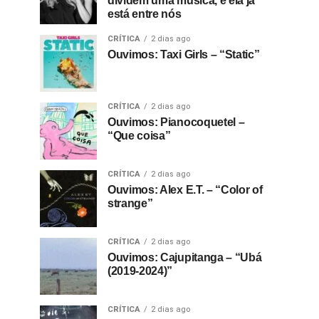
dividem uma música, e ela já
está entre nós
CRÍTICA
2 dias ago
Ouvimos: Taxi Girls – “Static”
CRÍTICA
2 dias ago
Ouvimos: Pianocoquetel –
“Que coisa”
CRÍTICA
2 dias ago
Ouvimos: Alex E.T. – “Color of
strange”
CRÍTICA
2 dias ago
Ouvimos: Cajupitanga – “Ubá
(2019-2024)”
CRÍTICA
2 dias ago