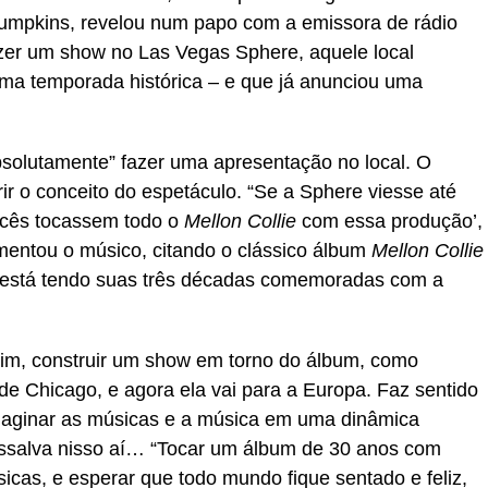
Pumpkins, revelou num papo com a emissora de rádio
zer um show no Las Vegas Sphere, aquele local
 uma temporada histórica – e que já anunciou uma
solutamente” fazer uma apresentação no local. O
ir o conceito do espetáculo. “Se a Sphere viesse até
ocês tocassem todo o
Mellon Collie
com essa produção’,
comentou o músico, citando o clássico álbum
Mellon Collie
 está tendo suas três décadas comemoradas com a
sim, construir um show em torno do álbum, como
de Chicago, e agora ela vai para a Europa. Faz sentido
maginar as músicas e a música em uma dinâmica
essalva nisso aí… “Tocar um álbum de 30 anos com
icas, e esperar que todo mundo fique sentado e feliz,