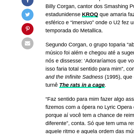
Billy Corgan, cantor dos Smashing 
estadunidense
KROQ
que amaria fa
esférico e “imersivo” onde o U2 fez
temporada do Metallica.
Segundo Corgan, o grupo toparia “ab
músico foi além e chegou até a suger
nós e dissesse: ‘Adoraríamos que v
isso faria total sentido para mim”, 
and the Infinite Sadness
(1995), que
turnê
The rats in a cage
.
“Faz sentido para mim fazer algo as
fizemos com a ópera no Lyric Opera 
porque aí você tem a chance de rei
diferente”, conta. Só que tem uma r
aquele ritmo e aquela ordem das mús