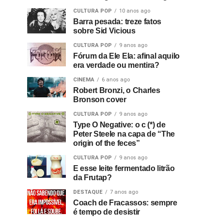
CULTURA POP
10 anos ago
Barra pesada: treze fatos
sobre Sid Vicious
CULTURA POP
9 anos ago
Fórum da Ele Ela: afinal aquilo
era verdade ou mentira?
CINEMA
6 anos ago
Robert Bronzi, o Charles
Bronson cover
CULTURA POP
9 anos ago
Type O Negative: o c (*) de
Peter Steele na capa de “The
origin of the feces”
CULTURA POP
9 anos ago
E esse leite fermentado litrão
da Frutap?
DESTAQUE
7 anos ago
Coach de Fracassos: sempre
é tempo de desistir