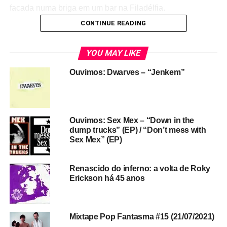
facada numa briga em um bar na Filadélfia.
CONTINUE READING
YOU MAY LIKE
Ouvimos: Dwarves – “Jenkem”
Ouvimos: Sex Mex – “Down in the
dump trucks” (EP) / “Don’t mess with
Sex Mex” (EP)
Renascido do inferno: a volta de Roky
Erickson há 45 anos
Mixtape Pop Fantasma #15 (21/07/2021)