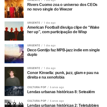
URGENTE
1 dia ago
pretensões além da diversão.
não apenas foi um dos entrevistados como também teve
Rivers Cuomo zoa o universo dos CEOs
no novo single do Weezer
imagens de seu curta incluídas no filme.
Ah, sim: importante falar que
All the young dudes
faz
parte do repertório solo de Bruce há bastante tempo. Ele
A revista
Arts & Music
fez uma entrevista com Malcolm na
URGENTE
1 dia ago
a havia regravado em seu primeiro álbum solo,
Tattoed
época, e descreveu
Joy Division – A Malcolm Whitehead
American Football divulga clipe de “Wake
millionaire
, de 1990. Na época, teve até clipe da faixa.
her up”, com participação de Wisp
Film
como um retrato de uma “Manchester perdida”. O site
FactoryRecords.org
resgatou o papo com Malcolm, feito
pelo repórter Jamie Holman. E nós reproduzimos abaixo.
URGENTE
1 dia ago
Pra entender mais o que está por trás do filme, é
Deco Gontijo faz MPB-jazz indie em single
duplo
importantíssimo.
Como surgiu seu filme?
Aconteceu porque eu já era
URGENTE
1 dia ago
amigo do Rob
(Gretton)
desde que trabalhávamos no
Conor Kinsella: punk, jazz, glam e pau na
aeroporto e depois quando ele era DJ no Rafters. Eu
direita e na xenofobia
costumava ir lá assistir bandas e o Rob acabou
CULTURA POP
6 anos ago
empresariando uma banda chamada The Panik. Eu
Lendas urbanas históricas 8: Setealém
estava começando como cineasta na época, autodidata,
filmando em 8mm.
CULTURA POP
6 anos ago
Lendas urbanas históricas 2: Teletubbies