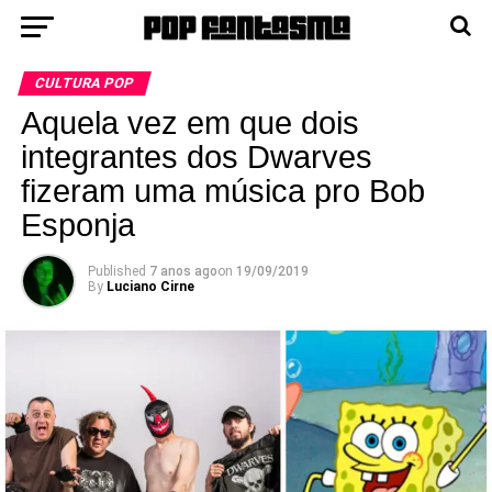
CULTURA POP
Aquela vez em que dois
integrantes dos Dwarves
fizeram uma música pro Bob
Esponja
Published
7 anos ago
on
19/09/2019
By
Luciano Cirne