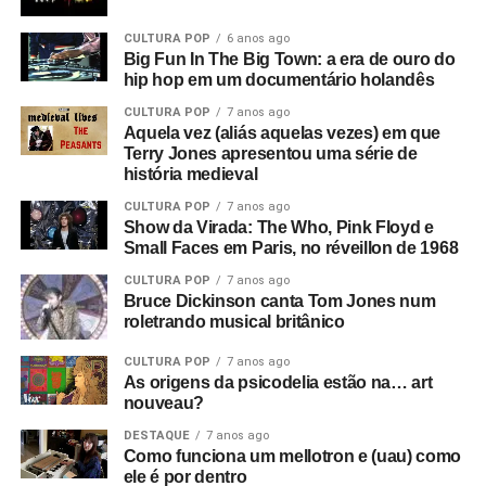
deu a Tony Wilson, curiosamente
(o criador da Factory
CULTURA POP
6 anos ago
era apresentador de talk shows na TV)
. Ele dizia coisas
Big Fun In The Big Town: a era de ouro do
como: “Eles serão obrigados a trabalhar como nunca
hip hop em um documentário holandês
trabalharam antes”, e isso leva a uma montagem de
CULTURA POP
7 anos ago
anúncios e cenas de ruas do centro de Manchester. Este
Aquela vez (aliás aquelas vezes) em que
é o consumismo – o novo fascismo! Nesse ponto, era
Terry Jones apresentou uma série de
algo local, mas dava a sensação de que algo muito ruim
história medieval
estava acontecendo e que se tornaria maior.
CULTURA POP
7 anos ago
Show da Virada: The Who, Pink Floyd e
Então você tem essa coisa de lei e ordem, esse fascismo
Small Faces em Paris, no réveillon de 1968
corporativo, e aí eu corto para a banda na sala de ensaio.
CULTURA POP
7 anos ago
Parece ótimo, bem underground. Sabe, underground no
Bruce Dickinson canta Tom Jones num
roletrando musical britânico
sentido político, tipo a resistência francesa. Mas esse era
um underground cultural. Eles eram a resistência contra
CULTURA POP
7 anos ago
tudo isso lá fora.
As origens da psicodelia estão na… art
nouveau?
O que era que havia de tão especial no Joy Division?
DESTAQUE
7 anos ago
Eles eram simplesmente poderosos demais. Eu sabia
Como funciona um mellotron e (uau) como
que eles iam bombar. Não havia motivo para pensar isso,
ele é por dentro