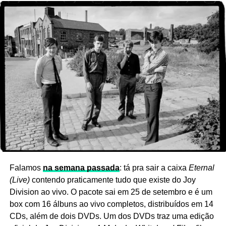
Ver essa foto no Instagram
Falamos
na semana passada
: tá pra sair a caixa
Eternal
(Live)
contendo praticamente tudo que existe do Joy
Division ao vivo. O pacote sai em 25 de setembro e é um
box com 16 álbuns ao vivo completos, distribuídos em 14
CDs, além de dois DVDs. Um dos DVDs traz uma edição
Por sinal,
Ocean man
, do
The mollusk,
foi usada em 2004