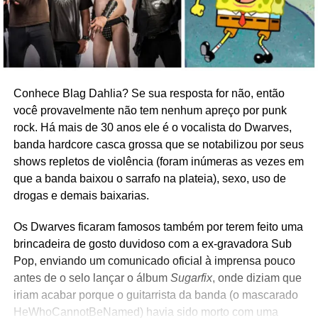
Conhece Blag Dahlia? Se sua resposta for não, então
você provavelmente não tem nenhum apreço por punk
rock. Há mais de 30 anos ele é o vocalista do Dwarves,
banda hardcore casca grossa que se notabilizou por seus
shows repletos de violência (foram inúmeras as vezes em
que a banda baixou o sarrafo na plateia), sexo, uso de
drogas e demais baixarias.
Os Dwarves ficaram famosos também por terem feito uma
brincadeira de gosto duvidoso com a ex-gravadora Sub
Pop, enviando um comunicado oficial à imprensa pouco
antes de o selo lançar o álbum
Sugarfix
, onde diziam que
iriam acabar porque o guitarrista da banda (o mascarado
HeWhoCannotBeNamed) havia sido morto com uma