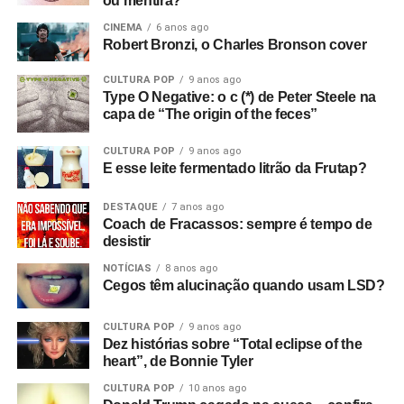
ou mentira?
Vale. E era isso que eu queria desde o início, sabe? Eu
CINEMA
6 anos ago
queria filmar a banda. Então, aluguei alguns andaimes e
Robert Bronzi, o Charles Bronson cover
equipamentos e fiz tudo.
CULTURA POP
9 anos ago
Com que equipamento você filmou?
Bom, tudo custou
Type O Negative: o c (*) de Peter Steele na
capa de “The origin of the feces”
setenta e duas libras, o que eu achei um absurdo!
(risos)
Filmei com uma câmera de cinema Hannimex baratinha,
CULTURA POP
9 anos ago
a primeira câmera que tive. Usei um filme da Agfa que
E esse leite fermentado litrão da Frutap?
lançaram na época, que tinha uma faixa de som, mas
vinha num cartucho silencioso e o som era adicionado
DESTAQUE
7 anos ago
Coach de Fracassos: sempre é tempo de
depois, no projetor. Então filmei sem som e gravei o áudio
desistir
num gravador de rolo. Era para sincronizar depois, mas
não funcionou! Filmei a vinte e quatro quadros por
NOTÍCIAS
8 anos ago
Cegos têm alucinação quando usam LSD?
segundo, mas só funcionou a dezoito.
CULTURA POP
9 anos ago
Só descobri depois! Filmei tudo com uma câmera e só
Dez histórias sobre “Total eclipse of the
tinha dinheiro para três cartuchos. Cerca de nove
heart”, de Bonnie Tyler
minutos. Filmei duas músicas e meia de uma vez e
CULTURA POP
10 anos ago
depois fiz cortes, tentando não incluir instrumentos para