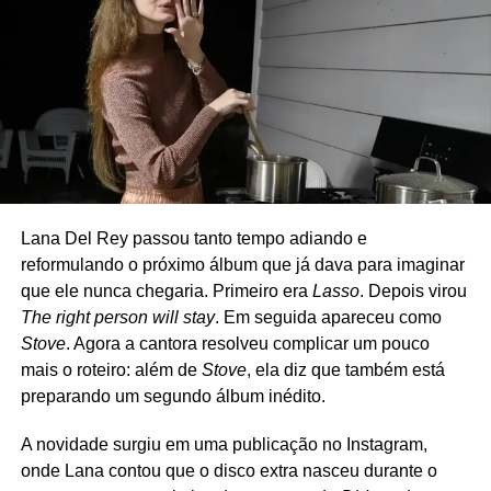
pequenas, normalmente em clubes da Califórnia. A
formação original contava com Billie Joe Armstrong (voz e
guitarra), Mike Dirnt (baixo e voz), Jason White (guitarra),
Bill Schneider (baixo) e Chris Dugan (bateria) – Mike e
Jason são os únicos que fazem parte também do Green
Day, sendo que Jason atua como músico de turnê. Nos
últimos anos, porém, Dirnt deixou de participar dos
shows, e o The Coverups passou a atuar como quarteto.
Lana Del Rey passou tanto tempo adiando e
O repertório é uma carta de amor ao rock e ao punk.
reformulando o próximo álbum que já dava para imaginar
Clássicos de Ramones, David Bowie, The Clash, Cheap
que ele nunca chegaria. Primeiro era
Lasso
. Depois virou
Trick, Joan Jett, Tom Petty, Misfits, Nirvana, Rolling
The right person will stay
. Em seguida apareceu como
Stones e até Strokes costumam aparecer nas
Stove
. Agora a cantora resolveu complicar um pouco
apresentações, que muitas vezes são anunciadas poucas
mais o roteiro: além de
Stove
, ela diz que também está
horas antes de acontecer. Diferentemente de outros
preparando um segundo álbum inédito.
projetos paralelos de Billie Joe, como Foxboro Hot Tubs e
The Longshot, o The Coverups nunca teve a intenção de
A novidade surgiu em uma publicação no Instagram,
gravar músicas próprias. A proposta é apenas revisitar
onde Lana contou que o disco extra nasceu durante o