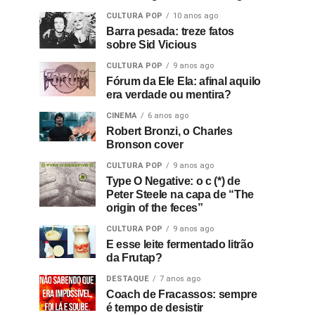
CULTURA POP
10 anos ago
Barra pesada: treze fatos
sobre Sid Vicious
CULTURA POP
9 anos ago
Fórum da Ele Ela: afinal aquilo
era verdade ou mentira?
CINEMA
6 anos ago
Robert Bronzi, o Charles
Bronson cover
CULTURA POP
9 anos ago
Type O Negative: o c (*) de
Peter Steele na capa de “The
origin of the feces”
CULTURA POP
9 anos ago
E esse leite fermentado litrão
da Frutap?
DESTAQUE
7 anos ago
Coach de Fracassos: sempre
é tempo de desistir