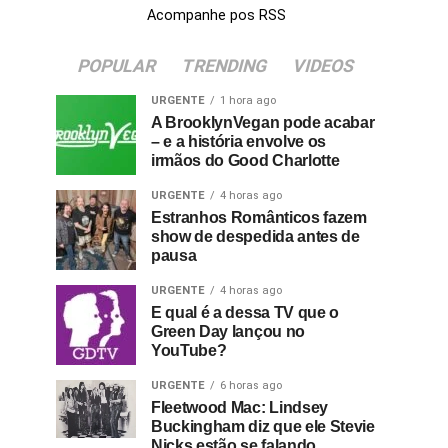
Acompanhe pos RSS
POPULAR
TRENDING
VIDEOS
URGENTE
1 hora ago
A BrooklynVegan pode acabar
– e a história envolve os
irmãos do Good Charlotte
URGENTE
4 horas ago
Estranhos Românticos fazem
show de despedida antes de
pausa
URGENTE
4 horas ago
E qual é a dessa TV que o
Green Day lançou no
YouTube?
URGENTE
6 horas ago
Fleetwood Mac: Lindsey
Buckingham diz que ele Stevie
Nicks estão se falando