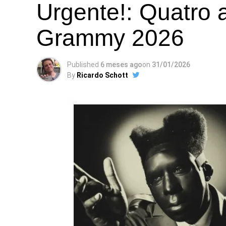
Urgente!: Quatro 
Grammy 2026
Published
6 meses ago
on
31/01/2026
By
Ricardo Schott