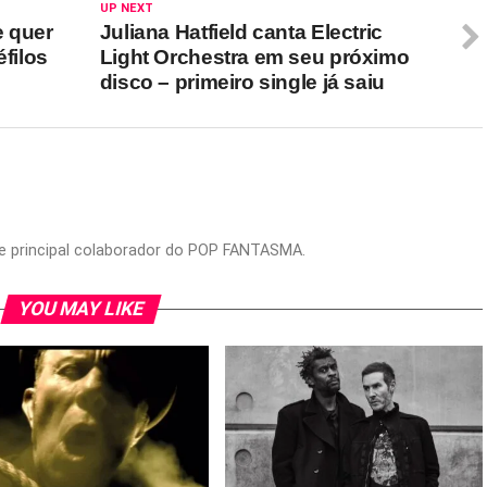
UP NEXT
e quer
Juliana Hatfield canta Electric
éfilos
Light Orchestra em seu próximo
disco – primeiro single já saiu
or e principal colaborador do POP FANTASMA.
YOU MAY LIKE