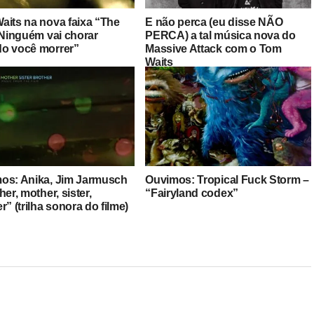
aits na nova faixa “The
E não perca (eu disse NÃO
“Ninguém vai chorar
PERCA) a tal música nova do
o você morrer”
Massive Attack com o Tom
Waits
os: Anika, Jim Jarmusch
Ouvimos: Tropical Fuck Storm –
her, mother, sister,
“Fairyland codex”
r” (trilha sonora do filme)