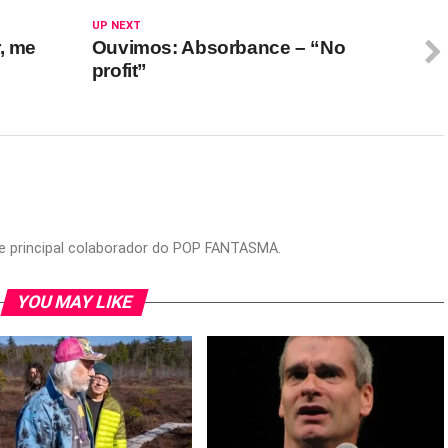
UP NEXT
, me
Ouvimos: Absorbance – “No
profit”
or e principal colaborador do POP FANTASMA.
YOU MAY LIKE