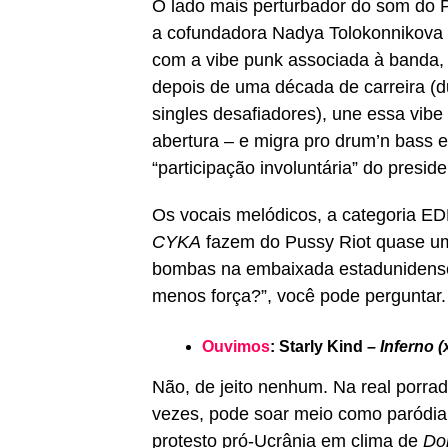
O lado mais perturbador do som do P
a cofundadora Nadya Tolokonnikova
com a vibe punk associada à banda, 
depois de uma década de carreira (d
singles desafiadores), une essa vib
abertura – e migra pro drum’n bass
“participação involuntária” do presid
Os vocais melódicos, a categoria ED
CYKA
fazem do Pussy Riot quase u
bombas na embaixada estadunidense
menos força?”, você pode perguntar.
Ouvimos
: Starly Kind –
Inferno (
Não, de jeito nenhum. Na real porra
vezes, pode soar meio como paródia
protesto pró-Ucrânia em clima de
Do