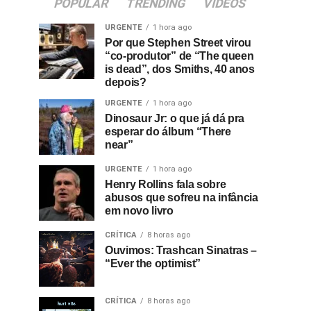
POPULAR
TRENDING
VIDEOS
URGENTE
1 hora ago
Por que Stephen Street virou
“co-produtor” de “The queen
is dead”, dos Smiths, 40 anos
depois?
URGENTE
1 hora ago
Dinosaur Jr: o que já dá pra
esperar do álbum “There
near”
URGENTE
1 hora ago
Henry Rollins fala sobre
abusos que sofreu na infância
em novo livro
CRÍTICA
8 horas ago
Ouvimos: Trashcan Sinatras –
“Ever the optimist”
CRÍTICA
8 horas ago