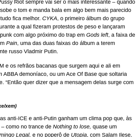
ussy Riot sempre vai ser o mais interessante – quando
 sobe o tom e manda bala em algo bem mais parecido
tudo fica melhor.
CYKA
, o primeiro álbum do grupo
urante a qual fizeram protestos de peso e lançaram
e punk com algo próximo do trap em
Gods left
, a faixa de
 em
Pain
, uma das duas faixas do álbum a terem
ente russo Vladmir Putin.
M e os refrãos bacanas que surgem aqui e ali em
m ABBA demoníaco, ou um Ace Of Base que soltaria
. “Então quer dizer que a mensagem delas surge com
xe/xem)
das anti-ICE e anti-Putin ganham um clima pop que, às
 – como no trance de
Nothing to lose,
quase um
mingo Legal,
e no poperô de
Utopia
, com Salam Ilese.