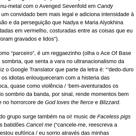
no nu-metal com o Avenged Sevenfold em
Candy
 é um convidado bem mais legal e adiciona intensidade à
risão e da perseguição que Nadya e Maria Alyokhina
rdadas em vermelho, costuradas entre as coisas que eu
oram gravados e lidos”).
in como “parceiro”, é um reggaezinho (olha o Ace Of Base
sombria, que senta a vara no ultranacionalismo da
iz o Google Translator que parte da letra é: “’dedo-duro
i os idiotas enlouqueceram com a histeria das
foca, quase como violência / ‘bem-aventurados os
lado sombrio da banda, por sinal, rende momentos bem
 no horrorcore de
God loves the fierce
e
Blizzard
.
do grupo surge também na oi! music de
Faceless pigs
os batidões
Cancel me
(“cancele-me, reescreva a
estou eufórica / eu sorrio através das minhas