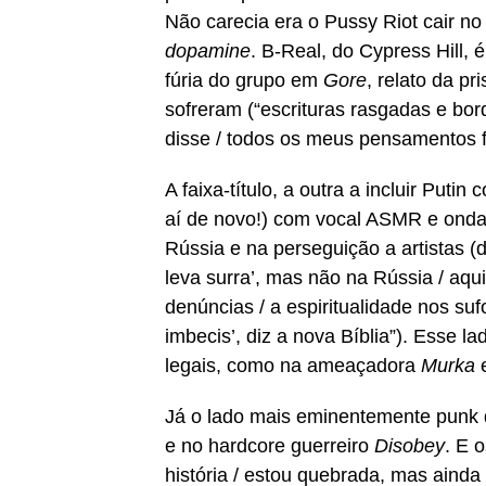
Não carecia era o Pussy Riot cair 
dopamine
. B-Real, do Cypress Hill,
fúria do grupo em
Gore
, relato da p
sofreram (“escrituras rasgadas e bo
disse / todos os meus pensamentos f
A faixa-título, a outra a incluir Put
aí de novo!) com vocal ASMR e onda 
Rússia e na perseguição a artistas (d
leva surra’, mas não na Rússia / aqu
denúncias / a espiritualidade nos su
imbecis’, diz a nova Bíblia”). Esse 
legais, como na ameaçadora
Murka
e
Já o lado mais eminentemente punk 
e no hardcore guerreiro
Disobey
. E 
história / estou quebrada, mas ainda 