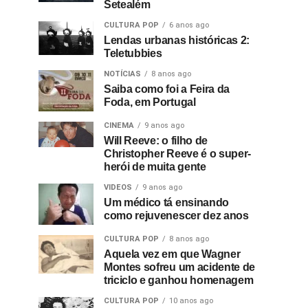
Setealém
CULTURA POP
6 anos ago
Lendas urbanas históricas 2:
Teletubbies
NOTÍCIAS
8 anos ago
Saiba como foi a Feira da
Foda, em Portugal
CINEMA
9 anos ago
Will Reeve: o filho de
Christopher Reeve é o super-
herói de muita gente
VIDEOS
9 anos ago
Um médico tá ensinando
como rejuvenescer dez anos
CULTURA POP
8 anos ago
Aquela vez em que Wagner
Montes sofreu um acidente de
triciclo e ganhou homenagem
CULTURA POP
10 anos ago