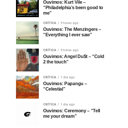
Ouvimos: Kurt Vile –
“Philadelphia’s been good to
me”
CRÍTICA
9 horas ago
Ouvimos: The Menzingers –
“Everything I ever saw”
CRÍTICA
9 horas ago
Ouvimos: Angel Du$t – “Cold
2 the touch”
CRÍTICA
1 dia ago
Ouvimos: Papangu –
“Celestial”
CRÍTICA
1 dia ago
Ouvimos: Ceremony – “Tell
me your dream”