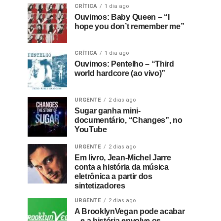
CRÍTICA
1 dia ago
Ouvimos: Baby Queen – “I
hope you don’t remember me”
CRÍTICA
1 dia ago
Ouvimos: Pentelho – “Third
world hardcore (ao vivo)”
URGENTE
2 dias ago
Sugar ganha mini-
documentário, “Changes”, no
YouTube
URGENTE
2 dias ago
Em livro, Jean-Michel Jarre
conta a história da música
eletrônica a partir dos
sintetizadores
URGENTE
2 dias ago
A BrooklynVegan pode acabar
– e a história envolve os