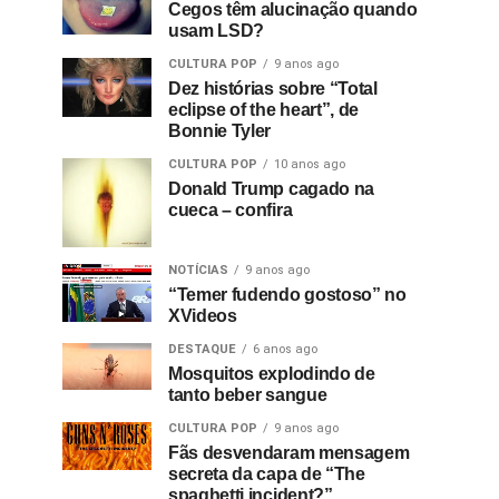
Cegos têm alucinação quando
usam LSD?
CULTURA POP
9 anos ago
Dez histórias sobre “Total
eclipse of the heart”, de
Bonnie Tyler
CULTURA POP
10 anos ago
Donald Trump cagado na
cueca – confira
NOTÍCIAS
9 anos ago
“Temer fudendo gostoso” no
XVideos
DESTAQUE
6 anos ago
Mosquitos explodindo de
tanto beber sangue
CULTURA POP
9 anos ago
Fãs desvendaram mensagem
secreta da capa de “The
spaghetti incident?”