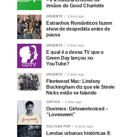
irmãos do Good Charlotte
URGENTE
2 dias ago
Estranhos Românticos fazem
show de despedida antes de
pausa
URGENTE
2 dias ago
E qual é a dessa TV que o
Green Day lançou no
YouTube?
URGENTE
2 dias ago
Fleetwood Mac: Lindsey
Buckingham diz que ele Stevie
Nicks estão se falando
CRÍTICA
2 dias ago
Ouvimos: Girlsweetvoiced –
“Lovesweet”
CULTURA POP
6 anos ago
Lendas urbanas históricas 8: