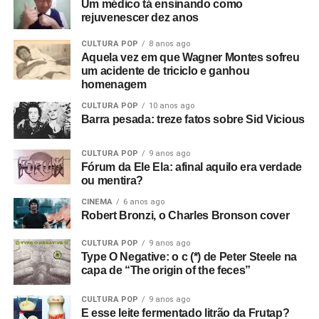
Um médico tá ensinando como
rejuvenescer dez anos
CULTURA POP
8 anos ago
Aquela vez em que Wagner Montes sofreu
um acidente de triciclo e ganhou
homenagem
CULTURA POP
10 anos ago
Barra pesada: treze fatos sobre Sid Vicious
CULTURA POP
9 anos ago
Fórum da Ele Ela: afinal aquilo era verdade
ou mentira?
CINEMA
6 anos ago
Robert Bronzi, o Charles Bronson cover
CULTURA POP
9 anos ago
Type O Negative: o c (*) de Peter Steele na
capa de “The origin of the feces”
CULTURA POP
9 anos ago
E esse leite fermentado litrão da Frutap?