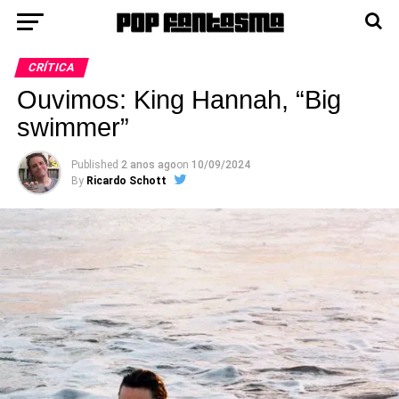
CRÍTICA
Ouvimos: King Hannah, “Big
swimmer”
Published
2 anos ago
on
10/09/2024
By
Ricardo Schott