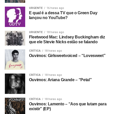
Fantasma funcionando todo dia.
Apoie aqui.
No meio da porradaria crusty, vale citar os vocais
URGENTE
16 horas ago
E se ainda não assinou, dá tempo:
assine a
E qual é a dessa TV que o Green Day
femininos (a vocalista é Helô Knup) e a preocupação da
newsletter
e receba nossos posts direto no e-
lançou no YouTube?
banda em fazer melodias bonitas e pesadas, e criar um
mail.
ambiente sonoro que permita que as letras sejam quase
100% entendidas sem encarte. Ouça hoje mesmo.
URGENTE
18 horas ago
Fleetwood Mac: Lindsey Buckingham diz
que ele Stevie Nicks estão se falando
Gostou do texto? Seu apoio mantém o Pop
Fantasma funcionando todo dia.
Apoie aqui.
CRÍTICA
18 horas ago
Ouvimos: Girlsweetvoiced – “Lovesweet”
E se ainda não assinou, dá tempo:
assine a
newsletter
e receba nossos posts direto no e-
mail.
CRÍTICA
18 horas ago
Ouvimos: Ariana Grande – “Petal”
CRÍTICA
18 horas ago
Ouvimos: Lamento – “Aos que lutam para
existir” (EP)