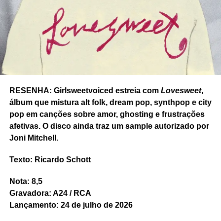
de uma pouco conhecida banda do rock britânico
oitentista, The Sound, paira aqui e ali, em alguns
momentos. E dá o diferencial no som do King Hannah.
Nota: 8
Gravadora: City Slang.
RESENHA: Girlsweetvoiced estreia com
Lovesweet
,
álbum que mistura alt folk, dream pop, synthpop e city
pop em canções sobre amor, ghosting e frustrações
afetivas. O disco ainda traz um sample autorizado por
Joni Mitchell.
Texto: Ricardo Schott
Nota: 8,5
Gravadora: A24 / RCA
Lançamento: 24 de julho de 2026