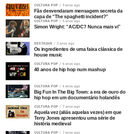
CULTURA POP
9 anos ago
Fãs desvendaram mensagem secreta da
capa de “The spaghetti incident?”
CULTURA POP
5 anos ago
Simon Wright: “AC/DC? Nunca mais vi”
DESTAQUE
5 anos ago
Os ingredientes de uma faixa clássica de
house music
CULTURA POP
6 anos ago
40 anos de hip hop num mashup
CULTURA POP
6 anos ago
Big Fun In The Big Town: a era de ouro do
hip hop em um documentário holandês
CULTURA POP
7 anos ago
Aquela vez (aliás aquelas vezes) em que
Terry Jones apresentou uma série de
história medieval
CULTURA POP
7 anos ago