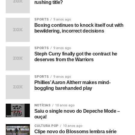
rushing title?
SPORTS
9 anos ago
Boxing continues to knock itself out with
bewildering, incorrect decisions
SPORTS
9 anos ago
Steph Curry finally got the contract he
deserves from the Warriors
SPORTS
9 anos ago
Phillies’ Aaron Altherr makes mind-
boggling barehanded play
NOTÍCIAS
10 anos ago
Saiu o single novo do Depeche Mode –
ouça!
CULTURA POP
10 anos ago
Clipe novo do Blossoms lembra série