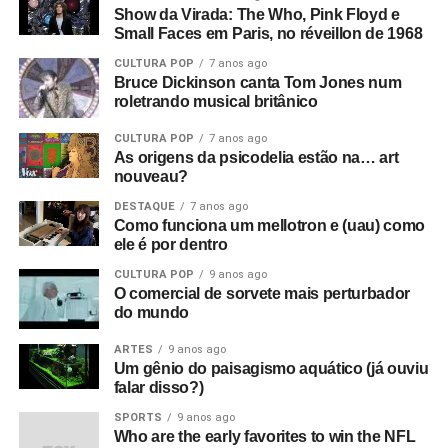
Show da Virada: The Who, Pink Floyd e
Small Faces em Paris, no réveillon de 1968
CULTURA POP
7 anos ago
Bruce Dickinson canta Tom Jones num
roletrando musical britânico
CULTURA POP
7 anos ago
As origens da psicodelia estão na… art
nouveau?
DESTAQUE
7 anos ago
Como funciona um mellotron e (uau) como
ele é por dentro
CULTURA POP
9 anos ago
O comercial de sorvete mais perturbador
do mundo
ARTES
9 anos ago
Um gênio do paisagismo aquático (já ouviu
falar disso?)
SPORTS
9 anos ago
Who are the early favorites to win the NFL