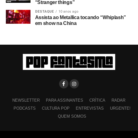
“Stranger things”
DESTAQUE
10 anos ago
Assista ao Metallica tocando “Whiplash”
em show na China
NEWSLETTER
PARA ASSINANTES
CRÍTICA
RADAR
PODCASTS
CULTURA POP
ENTREVISTAS
URGENTE!
QUEM SOMOS