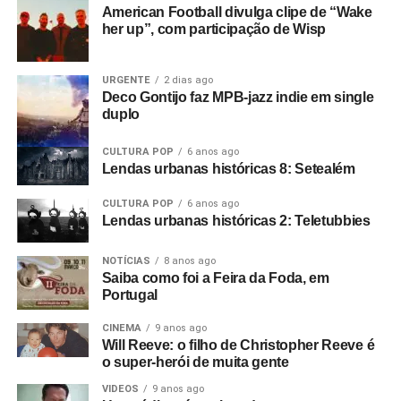
American Football divulga clipe de “Wake
her up”, com participação de Wisp
URGENTE
2 dias ago
Deco Gontijo faz MPB-jazz indie em single
duplo
CULTURA POP
6 anos ago
Lendas urbanas históricas 8: Setealém
CULTURA POP
6 anos ago
Lendas urbanas históricas 2: Teletubbies
NOTÍCIAS
8 anos ago
Saiba como foi a Feira da Foda, em
Portugal
CINEMA
9 anos ago
Will Reeve: o filho de Christopher Reeve é
o super-herói de muita gente
VIDEOS
9 anos ago