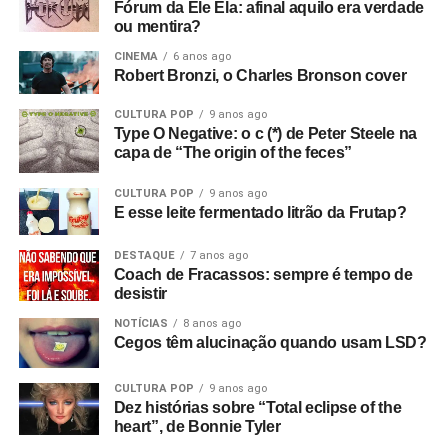
Fórum da Ele Ela: afinal aquilo era verdade
Vale. E era isso que eu queria desde o início, sabe? Eu
ou mentira?
queria filmar a banda. Então, aluguei alguns andaimes e
CINEMA
6 anos ago
equipamentos e fiz tudo.
Robert Bronzi, o Charles Bronson cover
Com que equipamento você filmou?
Bom, tudo custou
CULTURA POP
9 anos ago
Type O Negative: o c (*) de Peter Steele na
setenta e duas libras, o que eu achei um absurdo!
(risos)
capa de “The origin of the feces”
Filmei com uma câmera de cinema Hannimex baratinha,
a primeira câmera que tive. Usei um filme da Agfa que
CULTURA POP
9 anos ago
lançaram na época, que tinha uma faixa de som, mas
E esse leite fermentado litrão da Frutap?
vinha num cartucho silencioso e o som era adicionado
depois, no projetor. Então filmei sem som e gravei o áudio
DESTAQUE
7 anos ago
Coach de Fracassos: sempre é tempo de
num gravador de rolo. Era para sincronizar depois, mas
desistir
não funcionou! Filmei a vinte e quatro quadros por
NOTÍCIAS
8 anos ago
segundo, mas só funcionou a dezoito.
Cegos têm alucinação quando usam LSD?
Só descobri depois! Filmei tudo com uma câmera e só
CULTURA POP
9 anos ago
tinha dinheiro para três cartuchos. Cerca de nove
Dez histórias sobre “Total eclipse of the
minutos. Filmei duas músicas e meia de uma vez e
heart”, de Bonnie Tyler
depois fiz cortes, tentando não incluir instrumentos para