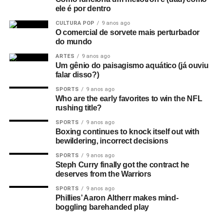
ele é por dentro
na verdade, só tinha umas dez pessoas no Factory Club.
Eu não conseguia acreditar. Eu simplesmente sabia que
CULTURA POP
9 anos ago
O comercial de sorvete mais perturbador
aquilo era a nova onda. Era isso. Eles eram muito mais
do mundo
do que o punk tinha se tornado, que basicamente era só
uma banda para substituir as bandas de pub rock. Aquilo
ARTES
9 anos ago
Um gênio do paisagismo aquático (já ouviu
era algo maior e artisticamente mais significativo do que o
falar disso?)
punk. Pelo menos para mim.
SPORTS
9 anos ago
Who are the early favorites to win the NFL
O que aconteceu com o filme quando foi editado e
rushing title?
sincronizado?
Foi exibido pela primeira vez no antigo
SPORTS
9 anos ago
cinema Scala, em Londres – um cinema de verdade!
Boxing continues to knock itself out with
bewildering, incorrect decisions
Qual foi a reação a isso?
Bem, eles fizeram três
SPORTS
9 anos ago
exibições ao longo de um dia, e todas estavam lotadas;
Steph Curry finally got the contract he
houve aplausos e tudo mais, o que foi estranho, já que eu
deserves from the Warriors
nunca tinha exibido um filme em público. Foi realmente
SPORTS
9 anos ago
emocionante.
Phillies’ Aaron Altherr makes mind-
boggling barehanded play
Onde mais foi exibido?
Bem, um cara me ligou de