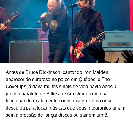
entrevistas como essa aqui
), já andava fazendo shows
como Against Me. Embora a banda fosse um projeto solo
no melhor estilo “um banquinho e um violão”. Mas tudo
Antes de Bruce Dickinson, cantor do Iron Maiden,
mudou quando conheceu um garoto três anos mais novo
aparecer de surpresa no palco em Québec, o The
e de visual gótico chamado Kevin Mahon.
Coverups já dava muitos sinais de vida havia anos. O
projeto paralelo de Billie Joe Armstrong continua
Os dois tinham gostos musicais semelhantes e eram
funcionando exatamente como nasceu: como uma
verdadeiros peixes fora d’água na cidade onde moravam
desculpa para tocar músicas que seus integrantes amam,
(Naples, na Flórida). E por isso, tornaram-se muito
sem a pressão de lançar discos ou sair em turnê.
próximos. Kevin se mudou pra casa de Laura e, numa
das inúmeras noites que passaram em claro bebendo e
ouvindo LPs do Crass, ela teve a ideia de adicioná-lo à