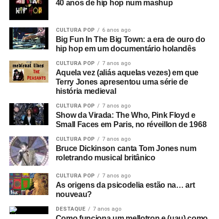
40 anos de hip hop num mashup
deu a Tony Wilson, curiosamente
(o criador da Factory
era apresentador de talk shows na TV)
. Ele dizia coisas
CULTURA POP
6 anos ago
como: “Eles serão obrigados a trabalhar como nunca
Big Fun In The Big Town: a era de ouro do
trabalharam antes”, e isso leva a uma montagem de
hip hop em um documentário holandês
anúncios e cenas de ruas do centro de Manchester. Este
CULTURA POP
7 anos ago
é o consumismo – o novo fascismo! Nesse ponto, era
Aquela vez (aliás aquelas vezes) em que
algo local, mas dava a sensação de que algo muito ruim
Terry Jones apresentou uma série de
história medieval
estava acontecendo e que se tornaria maior.
CULTURA POP
7 anos ago
Então você tem essa coisa de lei e ordem, esse fascismo
Show da Virada: The Who, Pink Floyd e
Small Faces em Paris, no réveillon de 1968
corporativo, e aí eu corto para a banda na sala de ensaio.
Parece ótimo, bem underground. Sabe, underground no
CULTURA POP
7 anos ago
sentido político, tipo a resistência francesa. Mas esse era
Bruce Dickinson canta Tom Jones num
roletrando musical britânico
um underground cultural. Eles eram a resistência contra
tudo isso lá fora.
CULTURA POP
7 anos ago
As origens da psicodelia estão na… art
O que era que havia de tão especial no Joy Division?
nouveau?
Eles eram simplesmente poderosos demais. Eu sabia
DESTAQUE
7 anos ago
que eles iam bombar. Não havia motivo para pensar isso,
Como funciona um mellotron e (uau) como