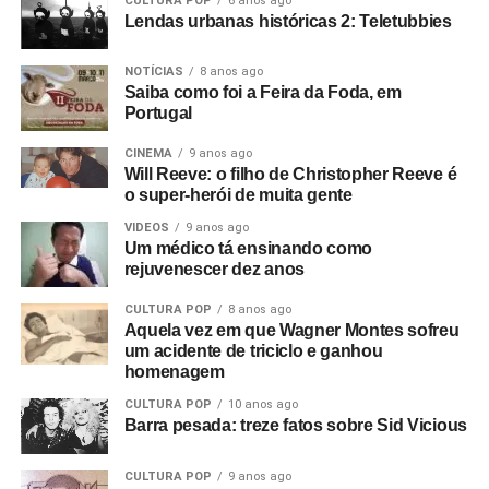
CULTURA POP
6 anos ago
E começamos um filme que não deu em nada. O show do
Lendas urbanas históricas 2: Teletubbies
The Panik na última noite do Electric Circus. Estava muito
NOTÍCIAS
8 anos ago
escuro e a filmagem ficou péssima. Acabou ficando de
Saiba como foi a Feira da Foda, em
lado. Aí o Rob me ligou e disse: “Estou empresariando
Portugal
uma banda nova chamada Warsaw e me perguntou se eu
queria ir vê-los no The Factory”.
CINEMA
9 anos ago
Will Reeve: o filho de Christopher Reeve é
Foto: Reprodução Internet
o super-herói de muita gente
Fui vê-los no antigo Russell Club e eles foram
absolutamente incríveis; me arrepiaram. Quis fazer algo
VIDEOS
9 anos ago
Um médico tá ensinando como
com eles naquele instante. Fui falar com o dono da loja
rejuvenescer dez anos
de discos local e contei a ele sobre o clube Bowden Vale
em Altrincham, onde eu tinha visto inúmeras bandas em
CULTURA POP
8 anos ago
Aquela vez em que Wagner Montes sofreu
1963-64, e disse que ele deveria voltar a promover
um acidente de triciclo e ganhou
shows.
homenagem
Mais tarde, apresentei-o ao Rob, que tinha um monte de
CULTURA POP
10 anos ago
Barra pesada: treze fatos sobre Sid Vicious
cópias do primeiro EP da banda que sobraram. Eles
estavam sem dinheiro, então venderam tudo para o dono
CULTURA POP
9 anos ago
da loja de discos, e ele as colocou para tocar em Bowden