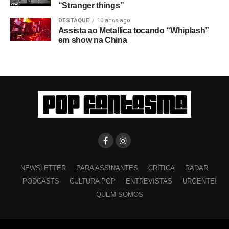
“Stranger things”
DESTAQUE
10 anos ago
Assista ao Metallica tocando “Whiplash”
em show na China
NEWSLETTER
PARA ASSINANTES
CRÍTICA
RADAR
PODCASTS
CULTURA POP
ENTREVISTAS
URGENTE!
QUEM SOMOS