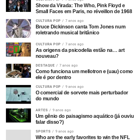
Show da Virada: The Who, Pink Floyd e
Small Faces em Paris, no réveillon de 1968
CULTURA POP
7 anos ago
Bruce Dickinson canta Tom Jones num
roletrando musical britânico
CULTURA POP
7 anos ago
As origens da psicodelia estão na… art
nouveau?
DESTAQUE
7 anos ago
Como funciona um mellotron e (uau) como
ele é por dentro
CULTURA POP
9 anos ago
O comercial de sorvete mais perturbador
do mundo
ARTES
9 anos ago
Um gênio do paisagismo aquático (já ouviu
falar disso?)
SPORTS
9 anos ago
Who are the early favorites to win the NFL