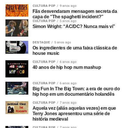
CULTURA POP
9 anos ago
Fãs desvendaram mensagem secreta da
capa de “The spaghetti incident?”
CULTURA POP
5 anos ago
Simon Wright: “AC/DC? Nunca mais vi”
DESTAQUE
5 anos ago
Os ingredientes de uma faixa clássica de
house music
CULTURA POP
6 anos ago
40 anos de hip hop num mashup
CULTURA POP
6 anos ago
Big Fun In The Big Town: a era de ouro do
hip hop em um documentário holandês
CULTURA POP
7 anos ago
Aquela vez (aliás aquelas vezes) em que
Terry Jones apresentou uma série de
história medieval
CULTURA POP
7 anos ago