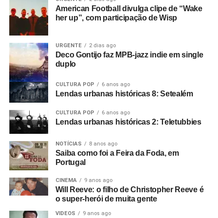
American Football divulga clipe de “Wake
her up”, com participação de Wisp
URGENTE
2 dias ago
Deco Gontijo faz MPB-jazz indie em single
duplo
CULTURA POP
6 anos ago
Lendas urbanas históricas 8: Setealém
CULTURA POP
6 anos ago
Lendas urbanas históricas 2: Teletubbies
NOTÍCIAS
8 anos ago
Saiba como foi a Feira da Foda, em
Portugal
CINEMA
9 anos ago
Will Reeve: o filho de Christopher Reeve é
o super-herói de muita gente
VIDEOS
9 anos ago