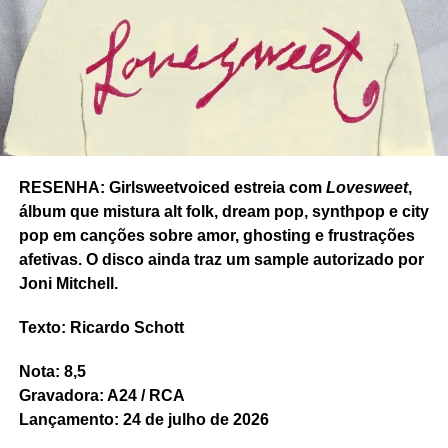
foram necessariamente pensadas para ser destaques,
foram reunidas num disco.
Bleachers
é o tipo de álbum que rende algumas alegrias
na hora de ouvir uma canção ou outra, mas faltou a
direção e a concisão que o próprio Antonoff deu a discos
de Lorde e Taylor Swift. No fim do álbum,
The waiter
chega a irritar: uma canção chatinha, com vocal lavado e
RESENHA: Girlsweetvoiced estreia com
Lovesweet
,
passado no auto tune. Essa, pode até pular. O resto você
álbum que mistura alt folk, dream pop, synthpop e city
pode distribuir em várias playlists.
pop em canções sobre amor, ghosting e frustrações
Nota: 6,5
afetivas. O disco ainda traz um sample autorizado por
Gravadora: Dirty Hit/Bleachers Band Recordings
Joni Mitchell.
Texto: Ricardo Schott
Nota: 8,5
Gravadora: A24 / RCA
Lançamento: 24 de julho de 2026