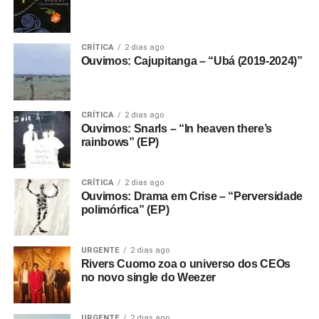
CRÍTICA
2 dias ago
Ouvimos: Cajupitanga – “Ubá (2019-2024)”
CRÍTICA
2 dias ago
Ouvimos: Snarls – “In heaven there’s
rainbows” (EP)
CRÍTICA
2 dias ago
Ouvimos: Drama em Crise – “Perversidade
polimórfica” (EP)
URGENTE
2 dias ago
Rivers Cuomo zoa o universo dos CEOs
no novo single do Weezer
URGENTE
2 dias ago