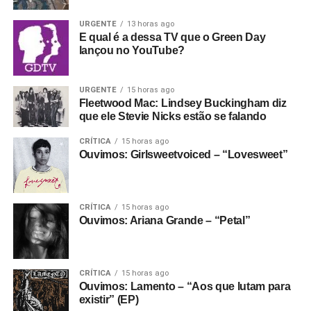
Fantasma funcionando todo dia.
Apoie aqui.
No meio da porradaria crusty, vale citar os vocais
URGENTE
13 horas ago
E se ainda não assinou, dá tempo:
assine a
E qual é a dessa TV que o Green Day
femininos (a vocalista é Helô Knup) e a preocupação da
newsletter
e receba nossos posts direto no e-
lançou no YouTube?
banda em fazer melodias bonitas e pesadas, e criar um
mail.
ambiente sonoro que permita que as letras sejam quase
100% entendidas sem encarte. Ouça hoje mesmo.
URGENTE
15 horas ago
Fleetwood Mac: Lindsey Buckingham diz
que ele Stevie Nicks estão se falando
Gostou do texto? Seu apoio mantém o Pop
Fantasma funcionando todo dia.
Apoie aqui.
CRÍTICA
15 horas ago
Ouvimos: Girlsweetvoiced – “Lovesweet”
E se ainda não assinou, dá tempo:
assine a
newsletter
e receba nossos posts direto no e-
mail.
CRÍTICA
15 horas ago
Ouvimos: Ariana Grande – “Petal”
CRÍTICA
15 horas ago
Ouvimos: Lamento – “Aos que lutam para
existir” (EP)