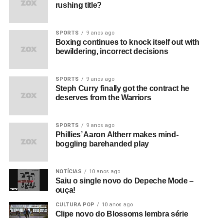
rushing title?
SPORTS
9 anos ago
Boxing continues to knock itself out with
bewildering, incorrect decisions
SPORTS
9 anos ago
Steph Curry finally got the contract he
deserves from the Warriors
SPORTS
9 anos ago
Phillies’ Aaron Altherr makes mind-
boggling barehanded play
NOTÍCIAS
10 anos ago
Saiu o single novo do Depeche Mode –
ouça!
CULTURA POP
10 anos ago
Clipe novo do Blossoms lembra série