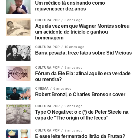
Um médico tá ensinando como
rejuvenescer dez anos
CULTURA POP
8 anos ago
Aquela vez em que Wagner Montes sofreu
um acidente de triciclo e ganhou
homenagem
CULTURA POP
10 anos ago
Barra pesada: treze fatos sobre Sid Vicious
CULTURA POP
9 anos ago
Fórum da Ele Ela: afinal aquilo era verdade
ou mentira?
CINEMA
6 anos ago
Robert Bronzi, o Charles Bronson cover
CULTURA POP
9 anos ago
Type O Negative: o c (*) de Peter Steele na
capa de “The origin of the feces”
CULTURA POP
9 anos ago
E esse leite fermentado litrão da Frutap?