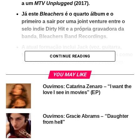
a um
MTV Unplugged
(2017).
Já este
Bleachers
é o quarto álbum e o
primeiro a sair por uma joint venture entre o
selo indie Dirty Hit e a própria gravadora da
banda, Bleachers Band Recordings.
A atual formação inclui Jack (voz, guitarra,
teclados, samplings) ao lado de músicos como
CONTINUE READING
Zem Audu (teclados, sax) e Mikey Freedom
Hart (teclados, guitarra).
YOU MAY LIKE
Bleachers, o projeto liderado pelo produtor Jack Antonoff,
Ouvimos: Catarina Zenaro – “I want the
tem muitas qualidades, e todas elas são encontráveis
love I see in movies” (EP)
nesse
Bleachers
, o quarto álbum da banda. Vamos
começar por uma delas: Jack e sua turma proporcionam
ao ouvinte quase uma colagem de momentos
Ouvimos: Gracie Abrams – “Daughter
interessantes do rock e do pop – em especial dos anos
from hell”
1980.