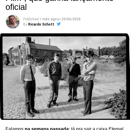
oficial
a prensagem em vinil.
Published
1 mês ago
on
29/06/2026
By
Ricardo Schott
https://www.youtube.com/watch?v=jJl3v_v4z3I
Ver essa foto no Instagram
Falamos
na semana passada
: tá pra sair a caixa
Eternal