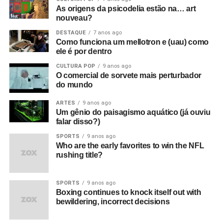
tudo isso lá fora.
As origens da psicodelia estão na… art
nouveau?
O que era que havia de tão especial no Joy Division?
DESTAQUE
7 anos ago
Eles eram simplesmente poderosos demais. Eu sabia
Como funciona um mellotron e (uau) como
que eles iam bombar. Não havia motivo para pensar isso,
ele é por dentro
na verdade, só tinha umas dez pessoas no Factory Club.
CULTURA POP
9 anos ago
Eu não conseguia acreditar. Eu simplesmente sabia que
O comercial de sorvete mais perturbador
do mundo
aquilo era a nova onda. Era isso. Eles eram muito mais
do que o punk tinha se tornado, que basicamente era só
ARTES
9 anos ago
uma banda para substituir as bandas de pub rock. Aquilo
Um gênio do paisagismo aquático (já ouviu
falar disso?)
era algo maior e artisticamente mais significativo do que o
punk. Pelo menos para mim.
SPORTS
9 anos ago
Who are the early favorites to win the NFL
rushing title?
O que aconteceu com o filme quando foi editado e
sincronizado?
Foi exibido pela primeira vez no antigo
cinema Scala, em Londres – um cinema de verdade!
SPORTS
9 anos ago
Boxing continues to knock itself out with
Qual foi a reação a isso?
Bem, eles fizeram três
bewildering, incorrect decisions
exibições ao longo de um dia, e todas estavam lotadas;