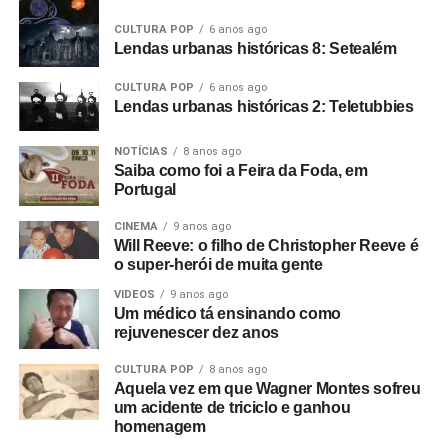
costumava ir lá assistir bandas e o Rob acabou
CULTURA POP
6 anos ago
empresariando uma banda chamada The Panik. Eu
Lendas urbanas históricas 8: Setealém
estava começando como cineasta na época, autodidata,
filmando em 8mm.
CULTURA POP
6 anos ago
Lendas urbanas históricas 2: Teletubbies
E começamos um filme que não deu em nada. O show do
The Panik na última noite do Electric Circus. Estava muito
NOTÍCIAS
8 anos ago
Saiba como foi a Feira da Foda, em
escuro e a filmagem ficou péssima. Acabou ficando de
Portugal
lado. Aí o Rob me ligou e disse: “Estou empresariando
uma banda nova chamada Warsaw e me perguntou se eu
CINEMA
9 anos ago
Will Reeve: o filho de Christopher Reeve é
queria ir vê-los no The Factory”.
o super-herói de muita gente
Foto: Reprodução Internet
Fui vê-los no antigo Russell Club e eles foram
VIDEOS
9 anos ago
Um médico tá ensinando como
absolutamente incríveis; me arrepiaram. Quis fazer algo
rejuvenescer dez anos
com eles naquele instante. Fui falar com o dono da loja
de discos local e contei a ele sobre o clube Bowden Vale
CULTURA POP
8 anos ago
em Altrincham, onde eu tinha visto inúmeras bandas em
Aquela vez em que Wagner Montes sofreu
um acidente de triciclo e ganhou
1963-64, e disse que ele deveria voltar a promover
homenagem
shows.