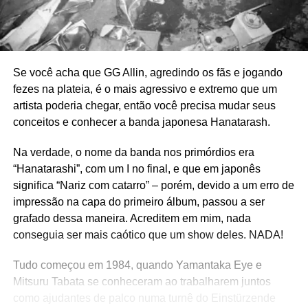
Se você acha que GG Allin, agredindo os fãs e jogando
fezes na plateia, é o mais agressivo e extremo que um
artista poderia chegar, então você precisa mudar seus
conceitos e conhecer a banda japonesa Hanatarash.
Na verdade, o nome da banda nos primórdios era
“Hanatarashi”, com um I no final, e que em japonês
significa “Nariz com catarro” – porém, devido a um erro de
impressão na capa do primeiro álbum, passou a ser
grafado dessa maneira. Acreditem em mim, nada
conseguia ser mais caótico que um show deles. NADA!
Tudo começou em 1984, quando Yamantaka Eye e
Mitsuru Tabata se conheceram ao trabalharem juntos
como ajudantes de palco numa turnê do Einstürzende