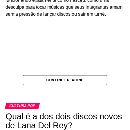
funcionando exatamente como nasceu: como uma
apresentação DESTRUINDO UMA PAREDE DO LOCAL
desculpa para tocar músicas que seus integrantes amam,
COM UMA ESCAVADEIRA (como ninguém morreu
sem a pressão de lançar discos ou sair em turnê.
atingido por destroços é um mistério pra mim até hoje), o
que quase fez a casa ir abaixo. A polícia foi chamada
para evitar uma tragédia e Yamantaka saiu de lá
algemado, sendo condenado a passar alguns meses na
cadeia e também a pagar os consertos (o que na época
ficou algo em torno de US$ 9.000).
Temos imagens:
CONTINUE READING
CULTURA POP
Qual é a dos dois discos novos
de Lana Del Rey?