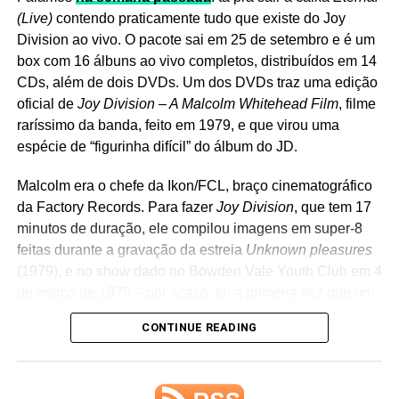
O Hanatarash voltou a fazer shows esporádicos a partir
(Live)
contendo praticamente tudo que existe do Joy
dos anos 1990, quando Yamantaka amansou e prometeu
Division ao vivo. O pacote sai em 25 de setembro e é um
não fazer mais tumultos e depredações. Em entrevistas
box com 16 álbuns ao vivo completos, distribuídos em 14
posteriores, justificou a postura dizendo que parou pra
CDs, além de dois DVDs. Um dos DVDs traz uma edição
pensar e viu que, se continuassem nesse ritmo, alguém
oficial de
Joy Division – A Malcolm Whitehead Film
, filme
poderia morrer e ele não queria carregar essa culpa.
raríssimo da banda, feito em 1979, e que virou uma
espécie de “figurinha difícil” do álbum do JD.
Para começar a “apreciar” o Hanatarash, nada “melhor”
que seu inaudível álbum epônimo de estreia, que traz
Malcolm era o chefe da Ikon/FCL, braço cinematográfico
referências a pênis em todos os títulos das…. ahn….
da Factory Records. Para fazer
Joy Division
, que tem 17
“canções”! Ouça alto, seus vizinhos irão agradecer!
minutos de duração, ele compilou imagens em super-8
Um post compartilhado por LANA DEL REY (@honeymoon)
feitas durante a gravação da estreia
Unknown pleasures
(1979), e no show dado no Bowden Vale Youth Club em 4
de março de 1979 – por acaso, foi a primeira vez que um
Ela também afirmou que ambos já têm capas prontas e
show do grupo foi filmado. Há também uma entrevista
descreveu os projetos como algumas das obras de que
CONTINUE READING
com a banda.
mais se orgulha. O álbum principal,
Stove
, continua
reunindo os singles
Henry, come on
,
Bluebird
e
White
Se você fizer uma busca no YouTube, acha apenas
feather hawk tail deer hunter
, além de outras músicas que
trechos desse material, em péssima qualidade de som e