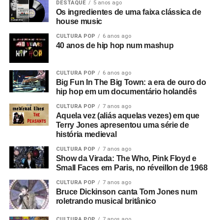
DESTAQUE
5 anos ago
Então o filme passa de “O Desvanecimento de uma Nova
Os ingredientes de uma faixa clássica de
Aurora” para o tema nazista. Mas não era uma nova
house music
aurora, era um retorno ao passado. Ouvimos discursos de
CULTURA POP
6 anos ago
Adolf Hitler misturados com Anderton falando sobre
40 anos de hip hop num mashup
campos de trabalho forçado em uma entrevista que ele
deu a Tony Wilson, curiosamente
(o criador da Factory
CULTURA POP
6 anos ago
era apresentador de talk shows na TV)
. Ele dizia coisas
Big Fun In The Big Town: a era de ouro do
como: “Eles serão obrigados a trabalhar como nunca
hip hop em um documentário holandês
trabalharam antes”, e isso leva a uma montagem de
CULTURA POP
7 anos ago
anúncios e cenas de ruas do centro de Manchester. Este
Aquela vez (aliás aquelas vezes) em que
é o consumismo – o novo fascismo! Nesse ponto, era
Terry Jones apresentou uma série de
algo local, mas dava a sensação de que algo muito ruim
história medieval
estava acontecendo e que se tornaria maior.
CULTURA POP
7 anos ago
Show da Virada: The Who, Pink Floyd e
Então você tem essa coisa de lei e ordem, esse fascismo
Small Faces em Paris, no réveillon de 1968
corporativo, e aí eu corto para a banda na sala de ensaio.
CULTURA POP
7 anos ago
Parece ótimo, bem underground. Sabe, underground no
Bruce Dickinson canta Tom Jones num
roletrando musical britânico
sentido político, tipo a resistência francesa. Mas esse era
um underground cultural. Eles eram a resistência contra
CULTURA POP
7 anos ago