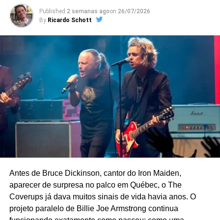
roleta russa onde invariavelmente alguém saía ferido.
Published
2 semanas ago
on
26/07/2026
By
Ricardo Schott
No ano seguinte, a coisa degringolou de vez. Primeiro
Yamantaka quase perdeu a perna durante uma
apresentação, pois estava com uma serra elétrica ligada
amarrada nas suas costas (!!!). E ela se desprendeu,
atingindo-o e causando uma ferida profunda (mas mesmo
sangrando baldes, ele continuou inabalável até o fim!
Isso sim é um artista íntegro!).
Outro show foi abortado antes de começar porque ele
entrou no palco com um coquetel molotov (!!!) pronto para
incendiar o recinto. Mas foi “gentilmente” convencido
pelos seguranças a não fazê-lo.
Antes de Bruce Dickinson, cantor do Iron Maiden,
E se você acha que isso não foi louco o bastante, então
aparecer de surpresa no palco em Québec, o The
prepare-se para a cereja no bolo: ainda no mesmo ano,
Coverups já dava muitos sinais de vida havia anos. O
numa casa de shows de Tóquio chamada Tokyo
projeto paralelo de Billie Joe Armstrong continua
Superloft, Yamantaka simplesmente iniciou a