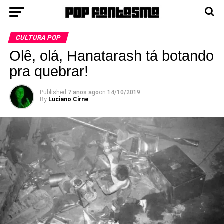
CULTURA POP
Olê, olá, Hanatarash tá botando
pra quebrar!
Published
7 anos ago
on
14/10/2019
By
Luciano Cirne