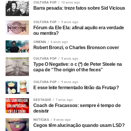
CULTURA POP
10 anos ago
Barra pesada: treze fatos sobre Sid Vicious
Mais tarde, apresentei-o ao Rob, que tinha um monte de
cópias do primeiro EP da banda que sobraram. Eles
CULTURA POP
9 anos ago
estavam sem dinheiro, então venderam tudo para o dono
Fórum da Ele Ela: afinal aquilo era verdade
da loja de discos, e ele as colocou para tocar em Bowden
ou mentira?
Vale. E era isso que eu queria desde o início, sabe? Eu
CINEMA
6 anos ago
queria filmar a banda. Então, aluguei alguns andaimes e
Robert Bronzi, o Charles Bronson cover
equipamentos e fiz tudo.
CULTURA POP
9 anos ago
Com que equipamento você filmou?
Bom, tudo custou
Type O Negative: o c (*) de Peter Steele na
capa de “The origin of the feces”
setenta e duas libras, o que eu achei um absurdo!
(risos)
Filmei com uma câmera de cinema Hannimex baratinha,
CULTURA POP
9 anos ago
a primeira câmera que tive. Usei um filme da Agfa que
E esse leite fermentado litrão da Frutap?
lançaram na época, que tinha uma faixa de som, mas
vinha num cartucho silencioso e o som era adicionado
DESTAQUE
7 anos ago
Coach de Fracassos: sempre é tempo de
depois, no projetor. Então filmei sem som e gravei o áudio
desistir
num gravador de rolo. Era para sincronizar depois, mas
não funcionou! Filmei a vinte e quatro quadros por
NOTÍCIAS
8 anos ago
Cegos têm alucinação quando usam LSD?
segundo, mas só funcionou a dezoito.