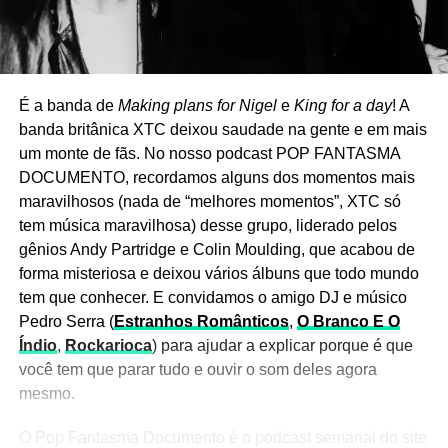
É a banda de
Making plans for Nigel
e
King for a day
! A
banda britânica XTC deixou saudade na gente e em mais
um monte de fãs. No nosso podcast POP FANTASMA
DOCUMENTO, recordamos alguns dos momentos mais
maravilhosos (nada de “melhores momentos”, XTC só
tem música maravilhosa) desse grupo, liderado pelos
gênios Andy Partridge e Colin Moulding, que acabou de
forma misteriosa e deixou vários álbuns que todo mundo
tem que conhecer. E convidamos o amigo DJ e músico
Pedro Serra (
Estranhos Românticos
,
O Branco E O
Índio
,
Rockarioca
) para ajudar a explicar porque é que
você tem que parar tudo e ouvir o som deles agora
mesmo.
O Pop Fantasma Documento é o podcast semanal do site