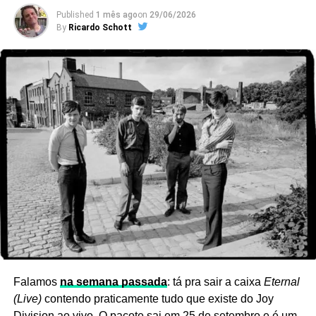
Published
1 mês ago
on
29/06/2026
By
Ricardo Schott
Ver essa foto no Instagram
Falamos
na semana passada
: tá pra sair a caixa
Eternal
(Live)
contendo praticamente tudo que existe do Joy
Division ao vivo. O pacote sai em 25 de setembro e é um