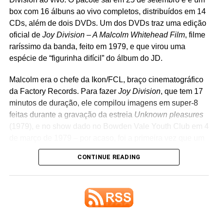
box com 16 álbuns ao vivo completos, distribuídos em 14
CDs, além de dois DVDs. Um dos DVDs traz uma edição
oficial de
Joy Division – A Malcolm Whitehead Film
, filme
raríssimo da banda, feito em 1979, e que virou uma
espécie de “figurinha difícil” do álbum do JD.
Malcolm era o chefe da Ikon/FCL, braço cinematográfico
da Factory Records. Para fazer
Joy Division
, que tem 17
minutos de duração, ele compilou imagens em super-8
Um post compartilhado por LANA DEL REY (@honeymoon)
feitas durante a gravação da estreia
Unknown pleasures
(1979), e no show dado no Bowden Vale Youth Club em 4
de março de 1979 – por acaso, foi a primeira vez que um
Ela também afirmou que ambos já têm capas prontas e
show do grupo foi filmado. Há também uma entrevista
descreveu os projetos como algumas das obras de que
CONTINUE READING
com a banda.
mais se orgulha. O álbum principal,
Stove
, continua
reunindo os singles
Henry, come on
,
Bluebird
e
White
Se você fizer uma busca no YouTube, acha apenas
feather hawk tail deer hunter
, além de outras músicas que
trechos desse material, em péssima qualidade de som e
ela vem mostrando ao vivo nos últimos meses. Tudo
imagem – alguns trechos estão com outra trilha
indica que
First light,
single lançado como single da trilha
sobreposta, ou surgem editados em vídeos feitos por fãs.