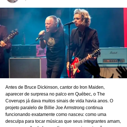
DON'T MISS
No podcast do POP FANTASMA, a redescoberta
de Jim Morrison em 1991
Ricardo Schott
Ricardo Schott é jornalista, radialista, editor e principal
colaborador do POP FANTASMA.
Antes de Bruce Dickinson, cantor do Iron Maiden,
aparecer de surpresa no palco em Québec, o The
Coverups já dava muitos sinais de vida havia anos. O
projeto paralelo de Billie Joe Armstrong continua
funcionando exatamente como nasceu: como uma
desculpa para tocar músicas que seus integrantes amam,