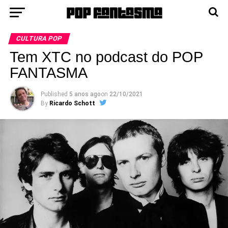
CULTURA POP
Tem XTC no podcast do POP
FANTASMA
Published
5 anos ago
on
22/10/2021
By
Ricardo Schott