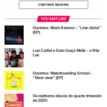
Pop Fantasma. Episódios novos todas as sextas-feiras.
CONTINUE READING
Roteiro, apresentação, edição, produção: Ricardo Schott.
Músicas do BG tiradas do disco
Jurassic rock
, de Leandro
YOU MAY LIKE
Souto Maior. Arte:
Aline Haluch
. Estamos no
Spotify
,
Deezer
,
Castbox
e
Mixcloud
: escute, siga e
Ouvimos: Mesh Kimono – “Line cliché”
compartilhe! Ah, apoia a gente
(EP)
aí:
catarse.me/popfantasma
.
Luiz Carlini e Guto Graça Mello – e Rita
Lee
Ouvimos: Waterboarding School –
“Steer clear” (EP)
Os melhores discos do quarto trimestre
de 2025!