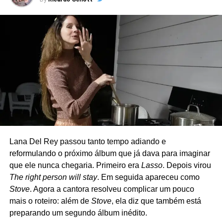
Criado em 2018, o grupo reúne integrantes e
colaboradores do Green Day em apresentações
pequenas, normalmente em clubes da Califórnia. A
formação original contava com Billie Joe Armstrong (voz e
guitarra), Mike Dirnt (baixo e voz), Jason White (guitarra),
Bill Schneider (baixo) e Chris Dugan (bateria) – Mike e
Jason são os únicos que fazem parte também do Green
Day, sendo que Jason atua como músico de turnê. Nos
últimos anos, porém, Dirnt deixou de participar dos
shows, e o The Coverups passou a atuar como quarteto.
Lana Del Rey passou tanto tempo adiando e
O repertório é uma carta de amor ao rock e ao punk.
reformulando o próximo álbum que já dava para imaginar
Clássicos de Ramones, David Bowie, The Clash, Cheap
que ele nunca chegaria. Primeiro era
Lasso
. Depois virou
Trick, Joan Jett, Tom Petty, Misfits, Nirvana, Rolling
The right person will stay
. Em seguida apareceu como
Stones e até Strokes costumam aparecer nas
Stove
. Agora a cantora resolveu complicar um pouco
apresentações, que muitas vezes são anunciadas poucas
mais o roteiro: além de
Stove
, ela diz que também está
horas antes de acontecer. Diferentemente de outros
preparando um segundo álbum inédito.
projetos paralelos de Billie Joe, como Foxboro Hot Tubs e