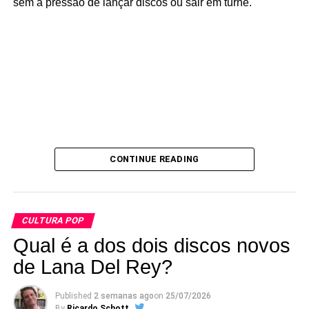
sem a pressão de lançar discos ou sair em turnê.
CONTINUE READING
CULTURA POP
Qual é a dos dois discos novos
de Lana Del Rey?
Published
2 semanas ago
on
25/07/2026
By
Ricardo Schott