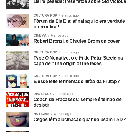
Barra pesada: treze fatos sobre Sid Vicious
cópias do primeiro EP da banda que sobraram. Eles
estavam sem dinheiro, então venderam tudo para o dono
CULTURA POP
9 anos ago
da loja de discos, e ele as colocou para tocar em Bowden
Fórum da Ele Ela: afinal aquilo era verdade
Vale. E era isso que eu queria desde o início, sabe? Eu
ou mentira?
queria filmar a banda. Então, aluguei alguns andaimes e
CINEMA
6 anos ago
equipamentos e fiz tudo.
Robert Bronzi, o Charles Bronson cover
Com que equipamento você filmou?
Bom, tudo custou
CULTURA POP
9 anos ago
Type O Negative: o c (*) de Peter Steele na
setenta e duas libras, o que eu achei um absurdo!
(risos)
capa de “The origin of the feces”
Filmei com uma câmera de cinema Hannimex baratinha,
a primeira câmera que tive. Usei um filme da Agfa que
CULTURA POP
9 anos ago
lançaram na época, que tinha uma faixa de som, mas
E esse leite fermentado litrão da Frutap?
vinha num cartucho silencioso e o som era adicionado
depois, no projetor. Então filmei sem som e gravei o áudio
DESTAQUE
7 anos ago
Coach de Fracassos: sempre é tempo de
num gravador de rolo. Era para sincronizar depois, mas
desistir
não funcionou! Filmei a vinte e quatro quadros por
NOTÍCIAS
8 anos ago
segundo, mas só funcionou a dezoito.
Cegos têm alucinação quando usam LSD?
Só descobri depois! Filmei tudo com uma câmera e só