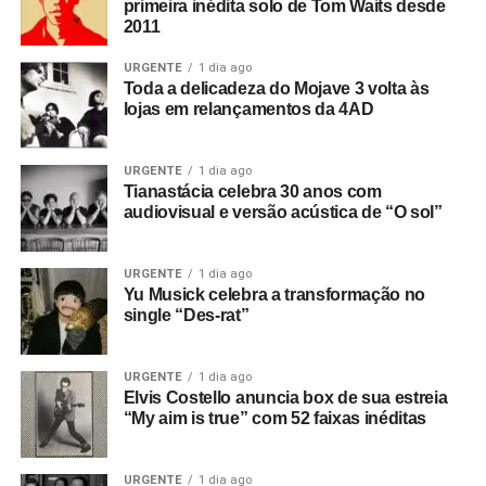
primeira inédita solo de Tom Waits desde
conta própria – dimensões políticas ao Joy Division.
2011
Ele enquadrou o Joy Division como uma resposta ao
URGENTE
1 dia ago
Toda a delicadeza do Mojave 3 volta às
clima social britânico do fim dos anos 1970, à ascensão
lojas em relançamentos da 4AD
do thatcherismo e ao autoritarismo. O filme intercala
imagens da banda com entrevistas com um sujeito
chamado James Anderton, chefe de polícia da Grande
URGENTE
1 dia ago
Tianastácia celebra 30 anos com
Manchester e tido por artistas, jovens e membros da
audiovisual e versão acústica de “O sol”
comunidade gay local como um agente da repressão.
Há também referências ao romance
House of dolls
, de
URGENTE
1 dia ago
Yu Musick celebra a transformação no
Yehiel Dinur, que popularizou o termo “joy division” (como
single “Des-rat”
referência aos grupos de mulheres judias aprisionadas
em campos de concentração, que se prostituíam para
soldados nazistas durante a Segunda Guerra Mundial).
URGENTE
1 dia ago
De qualquer jeito, Bruce fi a primeira participação
Elvis Costello anuncia box de sua estreia
Já era algo que causava polêmica, mas quanto à visão
especial de grande repercussão na história recente do
“My aim is true” com 52 faixas inéditas
do JD como resposta ao autoritarismo, muita gente
The Coverups e, naturalmente, chamou muito mais
reclama que Whitehead impôs um viés político à banda.
atenção do que os próprios shows da banda. Ainda
URGENTE
1 dia ago