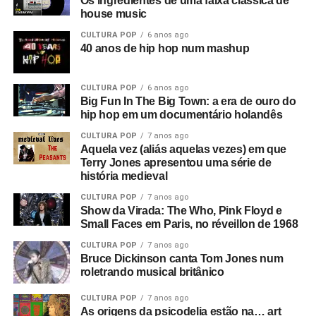
Os ingredientes de uma faixa clássica de
aurora, era um retorno ao passado. Ouvimos discursos de
house music
Adolf Hitler misturados com Anderton falando sobre
CULTURA POP
6 anos ago
campos de trabalho forçado em uma entrevista que ele
40 anos de hip hop num mashup
deu a Tony Wilson, curiosamente
(o criador da Factory
era apresentador de talk shows na TV)
. Ele dizia coisas
CULTURA POP
6 anos ago
como: “Eles serão obrigados a trabalhar como nunca
Big Fun In The Big Town: a era de ouro do
trabalharam antes”, e isso leva a uma montagem de
hip hop em um documentário holandês
anúncios e cenas de ruas do centro de Manchester. Este
CULTURA POP
7 anos ago
é o consumismo – o novo fascismo! Nesse ponto, era
Aquela vez (aliás aquelas vezes) em que
algo local, mas dava a sensação de que algo muito ruim
Terry Jones apresentou uma série de
história medieval
estava acontecendo e que se tornaria maior.
CULTURA POP
7 anos ago
Então você tem essa coisa de lei e ordem, esse fascismo
Show da Virada: The Who, Pink Floyd e
Small Faces em Paris, no réveillon de 1968
corporativo, e aí eu corto para a banda na sala de ensaio.
Parece ótimo, bem underground. Sabe, underground no
CULTURA POP
7 anos ago
sentido político, tipo a resistência francesa. Mas esse era
Bruce Dickinson canta Tom Jones num
roletrando musical britânico
um underground cultural. Eles eram a resistência contra
tudo isso lá fora.
CULTURA POP
7 anos ago
As origens da psicodelia estão na… art