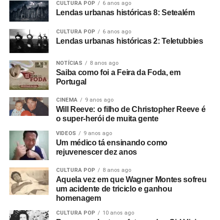
CULTURA POP
6 anos ago
estava começando como cineasta na época, autodidata,
Lendas urbanas históricas 8: Setealém
filmando em 8mm.
CULTURA POP
6 anos ago
E começamos um filme que não deu em nada. O show do
Lendas urbanas históricas 2: Teletubbies
The Panik na última noite do Electric Circus. Estava muito
NOTÍCIAS
8 anos ago
escuro e a filmagem ficou péssima. Acabou ficando de
Saiba como foi a Feira da Foda, em
lado. Aí o Rob me ligou e disse: “Estou empresariando
Portugal
uma banda nova chamada Warsaw e me perguntou se eu
queria ir vê-los no The Factory”.
CINEMA
9 anos ago
Will Reeve: o filho de Christopher Reeve é
Foto: Reprodução Internet
o super-herói de muita gente
Fui vê-los no antigo Russell Club e eles foram
absolutamente incríveis; me arrepiaram. Quis fazer algo
VIDEOS
9 anos ago
Um médico tá ensinando como
com eles naquele instante. Fui falar com o dono da loja
rejuvenescer dez anos
de discos local e contei a ele sobre o clube Bowden Vale
em Altrincham, onde eu tinha visto inúmeras bandas em
CULTURA POP
8 anos ago
Aquela vez em que Wagner Montes sofreu
1963-64, e disse que ele deveria voltar a promover
um acidente de triciclo e ganhou
shows.
homenagem
Mais tarde, apresentei-o ao Rob, que tinha um monte de
CULTURA POP
10 anos ago