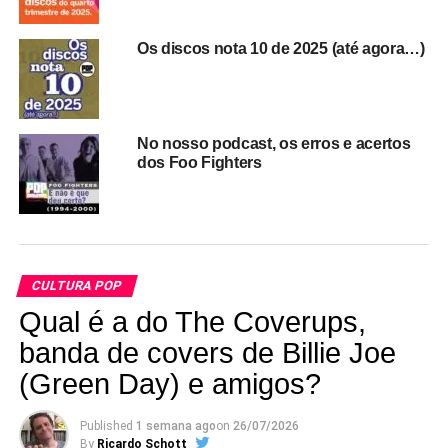
Os discos nota 10 de 2025 (até agora…)
No nosso podcast, os erros e acertos
dos Foo Fighters
CULTURA POP
RELATED TOPICS:
ALINE HALUCH
ANDY PARTRIDGE
COLIN MOULDING
FEATURED
JURASSIC ROCK
Qual é a do The Coverups,
LEANDRO SOUTO MAIOR
POP FANTASMA DOCUMENTO
XTC
banda de covers de Billie Joe
(Green Day) e amigos?
UP NEXT
Bandas (e outras coisas) que você conheceu por
causa de Renato Russo e da Legião Urbana
Published
1 semana ago
on
26/07/2026
By
Ricardo Schott