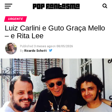
URGENTE
Luiz Carlini e Guto Graça Mello
– e Rita Lee
Published
3 meses ago
on
08/05/2026
By
Ricardo Schott