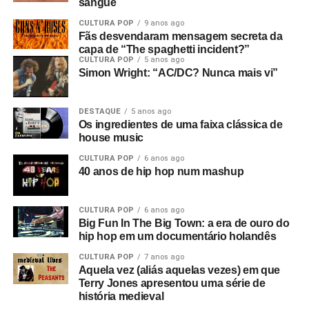
sangue
CULTURA POP
9 anos ago
Fãs desvendaram mensagem secreta da
capa de “The spaghetti incident?”
CULTURA POP
5 anos ago
Simon Wright: “AC/DC? Nunca mais vi”
DESTAQUE
5 anos ago
Os ingredientes de uma faixa clássica de
house music
CULTURA POP
6 anos ago
40 anos de hip hop num mashup
CULTURA POP
6 anos ago
Big Fun In The Big Town: a era de ouro do
hip hop em um documentário holandês
CULTURA POP
7 anos ago
Aquela vez (aliás aquelas vezes) em que
Terry Jones apresentou uma série de
história medieval