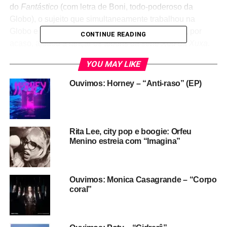
do
Fantástico
(com letra de Boni, todo-poderoso da
Globo), o sujeito que simultaneamente trabalhou na
Globo e na gravadora global, a Som Livre – onde, por
CONTINUE READING
acaso, ajudou a lançar os álbuns da série
Xou da Xuxa
.
YOU MAY LIKE
Ouvimos: Horney – “Anti-raso” (EP)
Rita Lee, city pop e boogie: Orfeu
Menino estreia com “Imagina”
Ouvimos: Monica Casagrande – “Corpo
coral”