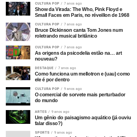
CULTURA POP
7 anos ago
Show da Virada: The Who, Pink Floyd e
Small Faces em Paris, no réveillon de 1968
CULTURA POP
7 anos ago
Bruce Dickinson canta Tom Jones num
roletrando musical britânico
CULTURA POP
7 anos ago
As origens da psicodelia estão na… art
nouveau?
DESTAQUE
7 anos ago
Como funciona um mellotron e (uau) como
ele é por dentro
CULTURA POP
9 anos ago
O comercial de sorvete mais perturbador
do mundo
ARTES
9 anos ago
Um gênio do paisagismo aquático (já ouviu
falar disso?)
SPORTS
9 anos ago