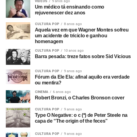
VIDEOS
9 anos ago
Um médico tá ensinando como
rejuvenescer dez anos
CULTURA POP
8 anos ago
Aquela vez em que Wagner Montes sofreu
um acidente de triciclo e ganhou
homenagem
CULTURA POP
10 anos ago
Barra pesada: treze fatos sobre Sid Vicious
CULTURA POP
9 anos ago
Fórum da Ele Ela: afinal aquilo era verdade
ou mentira?
CINEMA
6 anos ago
Robert Bronzi, o Charles Bronson cover
CULTURA POP
9 anos ago
Type O Negative: o c (*) de Peter Steele na
capa de “The origin of the feces”
CULTURA POP
9 anos ago