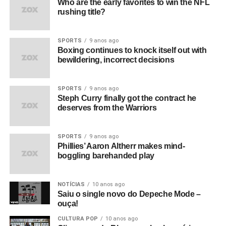
Who are the early favorites to win the NFL
rushing title?
SPORTS
9 anos ago
Boxing continues to knock itself out with
bewildering, incorrect decisions
SPORTS
9 anos ago
Steph Curry finally got the contract he
deserves from the Warriors
SPORTS
9 anos ago
Phillies’ Aaron Altherr makes mind-
boggling barehanded play
NOTÍCIAS
10 anos ago
Saiu o single novo do Depeche Mode –
ouça!
CULTURA POP
10 anos ago