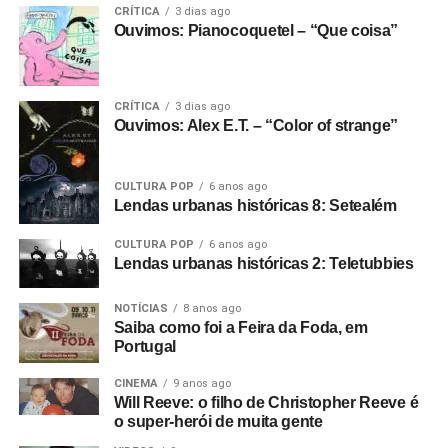
jornalistas e analistas de cenas trabalhando, e bem
CRÍTICA
3 dias ago
menos dispendioso dar tudo pra IA fazer, ou
Ouvimos: Pianocoquetel – “Que coisa”
simplesmente não fazer nada. De resto, só vendo o que
vai rolar: se as publicações continuam, se vão render
vários outros canais e newsletters, etc.
CRÍTICA
3 dias ago
Ouvimos: Alex E.T. – “Color of strange”
Gostou do texto? Seu apoio mantém o Pop
Fantasma funcionando todo dia.
Apoie aqui.
CULTURA POP
6 anos ago
Lendas urbanas históricas 8: Setealém
E se ainda não assinou, dá tempo:
assine a
newsletter
e receba nossos posts direto no e-
CULTURA POP
6 anos ago
mail.
Lendas urbanas históricas 2: Teletubbies
NOTÍCIAS
8 anos ago
Saiba como foi a Feira da Foda, em
Portugal
CINEMA
9 anos ago
Will Reeve: o filho de Christopher Reeve é
o super-herói de muita gente