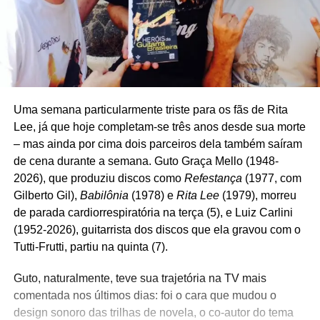
Uma semana particularmente triste para os fãs de Rita
Lee, já que hoje completam-se três anos desde sua morte
– mas ainda por cima dois parceiros dela também saíram
de cena durante a semana. Guto Graça Mello (1948-
2026), que produziu discos como
Refestança
(1977, com
Gilberto Gil),
Babilônia
(1978) e
Rita Lee
(1979), morreu
de parada cardiorrespiratória na terça (5), e Luiz Carlini
(1952-2026), guitarrista dos discos que ela gravou com o
Tutti-Frutti, partiu na quinta (7).
Guto, naturalmente, teve sua trajetória na TV mais
comentada nos últimos dias: foi o cara que mudou o
design sonoro das trilhas de novela, o co-autor do tema