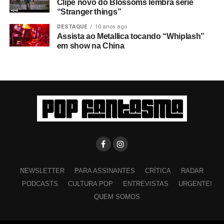
Clipe novo do Blossoms lembra série
“Stranger things”
DESTAQUE
10 anos ago
Assista ao Metallica tocando “Whiplash”
em show na China
NEWSLETTER
PARA ASSINANTES
CRÍTICA
RADAR
PODCASTS
CULTURA POP
ENTREVISTAS
URGENTE!
QUEM SOMOS