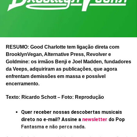
seu trabalho no estúdio seria parecido com o de um
garimpeiro tentando extrair algumas pepitas desse
universo. Seu “Eldorado pessoal”, como define.
A viagem começa antes mesmo dos sintetizadores. Jarre
parte do manifesto futurista L’Arte dei rumori (A arte dos
ruídos), de Luigi Russolo, e passa por movimentos como
RESUMO: Good Charlotte tem ligação direta com
o Surrealismo e a Bauhaus, pelos primeiros laboratórios
BrooklynVegan, Alternative Press, Revolver e
de rádio e por estúdios fundamentais para a música
Goldmine: os irmãos Benji e Joel Madden, fundadores
eletrônica, como o WDR, em Colônia, o Radio France e o
da Veeps, adquiriram as publicações, que agora
BBC Radiophonic Workshop.
enfrentam demissões em massa e possível
encerramento.
Texto: Ricardo Schott – Foto: Reprodução
Quer receber nossas descobertas musicais
direto no e-mail? Assine a
newsletter
do Pop
Fantasma e não perca nada.