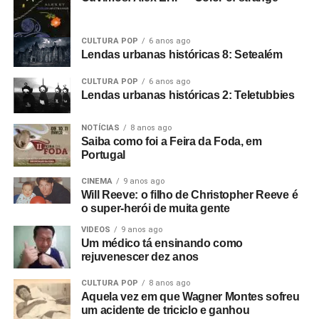
CULTURA POP
6 anos ago
Lendas urbanas históricas 8: Setealém
CULTURA POP
6 anos ago
U2, “IRIS (HOLD ME CLOSE)”.
O dia das mães, que
Lendas urbanas históricas 2: Teletubbies
ocorreu no domingo, inspirou Bono Vox e o U2 a
relançarem com um lyric video
Iris (Hold me close)
, faixa
NOTÍCIAS
8 anos ago
do álbum
Songs of innocence
, lançado em 2014. O pós-
Saiba como foi a Feira da Foda, em
Portugal
punk legítimo
Iris
, uma das melhores faixas do álbum, é
uma sentida homenagem de Bono à sua mãe Iris
CINEMA
9 anos ago
Hewson, morta quando ele tinha 14 anos. O luto por ela
Will Reeve: o filho de Christopher Reeve é
foi uma das maiores inspirações para o futuro vocalista
o super-herói de muita gente
do U2 caçar um rumo na música. “A dor no meu coração /
VIDEOS
9 anos ago
é uma enorme parte / de quem eu sou”, diz a letra. Apesar
Um médico tá ensinando como
rejuvenescer dez anos
do U2 ter lançado seu último disco verdadeiramente
excelente,
How to dismantle an atomic bomb
, em 2004,
CULTURA POP
8 anos ago
vale reconhecer
Songs
… como um dos melhores álbuns
Aquela vez em que Wagner Montes sofreu
recentes da banda, e
Iris
vale entrar para a playlist do dia
um acidente de triciclo e ganhou