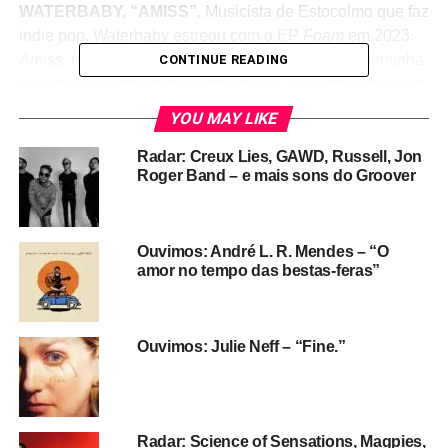
WATERBABY, “AMISS”.
Musicista de Estocolmo que faz
indie pop, Waterbaby estreou com o EP
Foam
em 2023.
Amiss
, novo single (Sub Pop), é uma balada folk lentinha
CONTINUE READING
que vai ganhando toques orquestrais e vai crescendo aos
poucos, partindo de alguns acordes ao violão e de um
YOU MAY LIKE
violoncelo que dá clima dramático à música. Tão
introspectivo e belo quanto a faixa, o clipe mostra
Radar: Creux Lies, GAWD, Russell, Jon
Roger Band – e mais sons do Groover
Waterbaby dançando em cenários chuvosos e noturnos,
cantando uma letra que fala em sonhos, desejos e
amores que vão e vem.
Ouvimos: André L. R. Mendes – “O
amor no tempo das bestas-feras”
Ouvimos: Julie Neff – “Fine.”
Radar: Science of Sensations, Magpies,