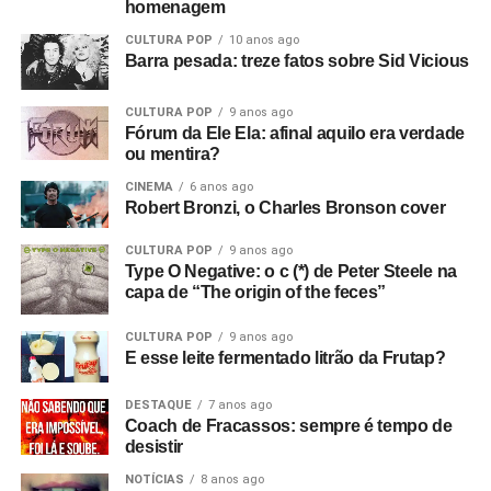
homenagem
das mães. Mas e aí, o U2 vem pro Rio ou não?
CULTURA POP
10 anos ago
Barra pesada: treze fatos sobre Sid Vicious
CULTURA POP
9 anos ago
Fórum da Ele Ela: afinal aquilo era verdade
ou mentira?
CINEMA
6 anos ago
Robert Bronzi, o Charles Bronson cover
CULTURA POP
9 anos ago
Type O Negative: o c (*) de Peter Steele na
capa de “The origin of the feces”
CULTURA POP
9 anos ago
E esse leite fermentado litrão da Frutap?
DESTAQUE
7 anos ago
Coach de Fracassos: sempre é tempo de
desistir
NOTÍCIAS
8 anos ago