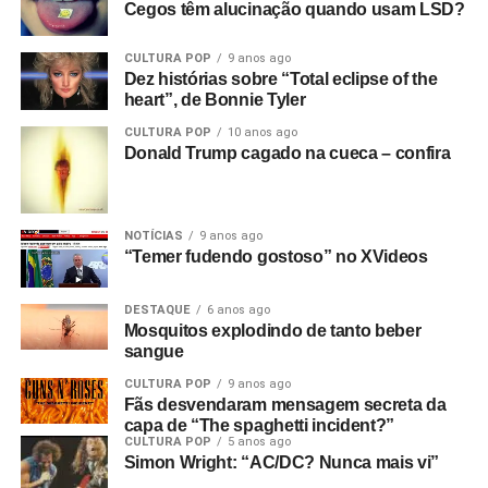
Cegos têm alucinação quando usam LSD?
CULTURA POP
9 anos ago
Dez histórias sobre “Total eclipse of the
heart”, de Bonnie Tyler
RELATED TOPICS:
ASTRID SONNE
DUNCAN LLOYD
FINE
FRITZ KAHN AND THE MIRACLES
GUERILLA TOSS
CULTURA POP
10 anos ago
LAB RAT
R.E.M.
RADAR
SUB POP
U2
WATERBABY
Donald Trump cagado na cueca – confira
UP NEXT
Ouvimos: Disciples of Desire, “The golden age”
NOTÍCIAS
9 anos ago
DON'T MISS
“Temer fudendo gostoso” no XVideos
Ouvimos: Mark Pritchard & Thom Yorke, “Tall
tales”
DESTAQUE
6 anos ago
Mosquitos explodindo de tanto beber
sangue
Ricardo Schott
CULTURA POP
9 anos ago
Fãs desvendaram mensagem secreta da
capa de “The spaghetti incident?”
Ricardo Schott é jornalista, radialista, editor e principal
CULTURA POP
5 anos ago
colaborador do POP FANTASMA.
Simon Wright: “AC/DC? Nunca mais vi”