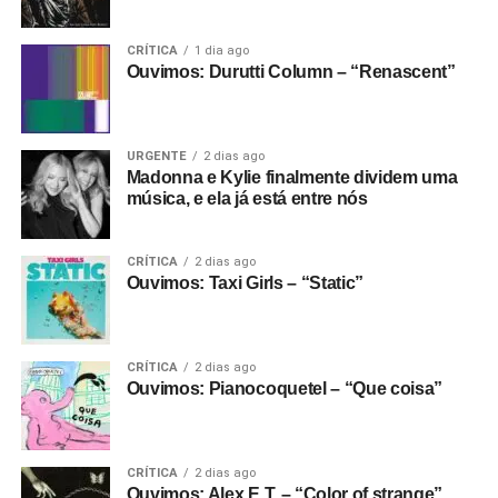
E se ainda não assinou, dá tempo:
assine a
newsletter
e receba nossos posts direto no e-
CRÍTICA
1 dia ago
mail.
Ouvimos: Durutti Column – “Renascent”
URGENTE
2 dias ago
Madonna e Kylie finalmente dividem uma
música, e ela já está entre nós
CRÍTICA
2 dias ago
Ouvimos: Taxi Girls – “Static”
CRÍTICA
2 dias ago
Ouvimos: Pianocoquetel – “Que coisa”
CRÍTICA
2 dias ago
Ouvimos: Alex E.T. – “Color of strange”