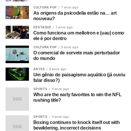
CULTURA POP
7 anos ago
As origens da psicodelia estão na… art
nouveau?
DESTAQUE
7 anos ago
Como funciona um mellotron e (uau) como
ele é por dentro
CULTURA POP
9 anos ago
O comercial de sorvete mais perturbador
do mundo
ARTES
9 anos ago
Um gênio do paisagismo aquático (já ouviu
falar disso?)
SPORTS
9 anos ago
Who are the early favorites to win the NFL
rushing title?
SPORTS
9 anos ago
Boxing continues to knock itself out with
bewildering, incorrect decisions