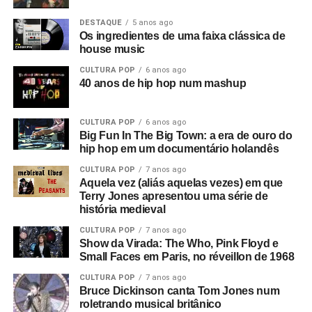
DESTAQUE
5 anos ago
Os ingredientes de uma faixa clássica de
house music
CULTURA POP
6 anos ago
40 anos de hip hop num mashup
CULTURA POP
6 anos ago
Big Fun In The Big Town: a era de ouro do
hip hop em um documentário holandês
CULTURA POP
7 anos ago
Aquela vez (aliás aquelas vezes) em que
Terry Jones apresentou uma série de
história medieval
CULTURA POP
7 anos ago
Show da Virada: The Who, Pink Floyd e
Small Faces em Paris, no réveillon de 1968
CULTURA POP
7 anos ago
Bruce Dickinson canta Tom Jones num
roletrando musical britânico