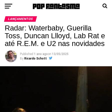
LANÇAMENTOS
Radar: Waterbaby, Guerilla
Toss, Duncan Llloyd, Lab Rat e
até R.E.M. e U2 nas novidades
Published
1 ano ago
on
13/05/2025
By
Ricardo Schott