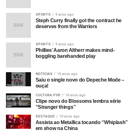
SPORTS
9 anos ago
Steph Curry finally got the contract he
deserves from the Warriors
SPORTS
9 anos ago
Phillies’ Aaron Altherr makes mind-
boggling barehanded play
NOTÍCIAS
10 anos ago
Saiu o single novo do Depeche Mode –
ouça!
CULTURA POP
10 anos ago
Clipe novo do Blossoms lembra série
“Stranger things”
DESTAQUE
10 anos ago
Assista ao Metallica tocando “Whiplash”
em show na China