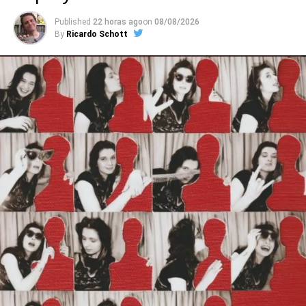
abrasivo estilo Hives, punk experimental na onda do
Published
22 horas ago
on
08/08/2026
Wire, hardcore típico, pós-hardcore, um pouco de
By
Ricardo Schott
psicodelia – tudo junto e misturado, com letras corrosivas
e de estranhamento.
O começo, com o introspectivo pós-punk
Prograde
(aberta com baixo tomando conta e demolindo) e com as
diferentes partes de
Other hells
, já demonstra isso. O
punk psicodélico, gelado e funkeado de
Madness
, que
parece um combo Gang Of Four + Black Sabbath (sério!)
representa todas essas variações. Já o jangle rock do
demo
Dark summer
põe o Ceremony próximo do rock
britânico oitentista, como se um espírito ligado à Rough
Trade tivesse baixado ali. E tem ainda o clima meio 60’s,
meio punk de
Deep down where I belong
, numa estranha
onda que pega de Hives a Stranglers.
Ouvimos
: Taxi Girls –
Static