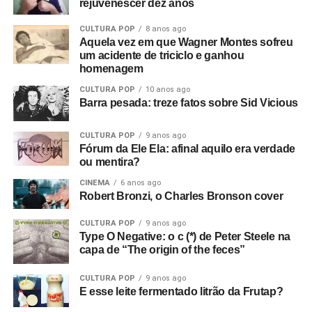
rejuvenescer dez anos
CULTURA POP
8 anos ago
Aquela vez em que Wagner Montes sofreu
um acidente de triciclo e ganhou
homenagem
CULTURA POP
10 anos ago
Barra pesada: treze fatos sobre Sid Vicious
CULTURA POP
9 anos ago
Fórum da Ele Ela: afinal aquilo era verdade
ou mentira?
CINEMA
6 anos ago
Robert Bronzi, o Charles Bronson cover
CULTURA POP
9 anos ago
Type O Negative: o c (*) de Peter Steele na
capa de “The origin of the feces”
CULTURA POP
9 anos ago
E esse leite fermentado litrão da Frutap?