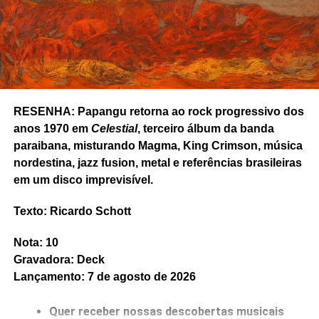
RESENHA: Papangu retorna ao rock progressivo dos
anos 1970 em
Celestial
, terceiro álbum da banda
paraibana, misturando Magma, King Crimson, música
nordestina, jazz fusion, metal e referências brasileiras
em um disco imprevisível.
Texto: Ricardo Schott
Nota: 10
RELATED TOPICS:
CIDADÃO QUEM
DUCA LEINDECKER
Gravadora: Deck
FEATURED
FITO PÁEZ
PARALAMAS DO SUCESSO
Lançamento: 7 de agosto de 2026
RESENHA
RICARDO SCHOTT
TERNÁRIO RECORDS
UP NEXT
Quer receber nossas descobertas musicais