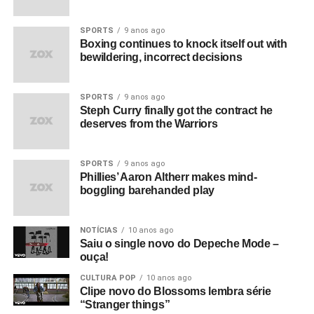
SPORTS
9 anos ago
Boxing continues to knock itself out with
bewildering, incorrect decisions
SPORTS
9 anos ago
Steph Curry finally got the contract he
deserves from the Warriors
SPORTS
9 anos ago
Phillies’ Aaron Altherr makes mind-
boggling barehanded play
NOTÍCIAS
10 anos ago
Saiu o single novo do Depeche Mode –
ouça!
CULTURA POP
10 anos ago
Clipe novo do Blossoms lembra série
“Stranger things”