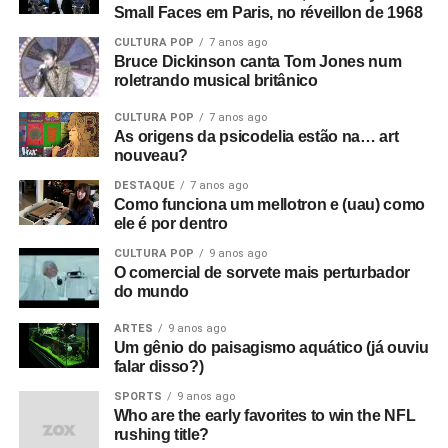
Small Faces em Paris, no réveillon de 1968
CULTURA POP
7 anos ago
Bruce Dickinson canta Tom Jones num
roletrando musical britânico
CULTURA POP
7 anos ago
As origens da psicodelia estão na… art
nouveau?
DESTAQUE
7 anos ago
Como funciona um mellotron e (uau) como
ele é por dentro
CULTURA POP
9 anos ago
O comercial de sorvete mais perturbador
do mundo
ARTES
9 anos ago
Um gênio do paisagismo aquático (já ouviu
falar disso?)
SPORTS
9 anos ago
Who are the early favorites to win the NFL
rushing title?