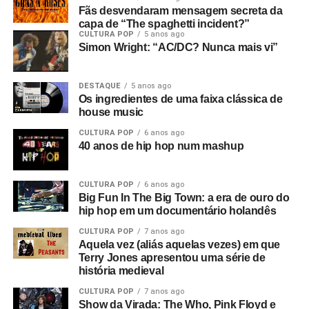
Fãs desvendaram mensagem secreta da
capa de “The spaghetti incident?”
CULTURA POP
5 anos ago
Simon Wright: “AC/DC? Nunca mais vi”
DESTAQUE
5 anos ago
Os ingredientes de uma faixa clássica de
house music
CULTURA POP
6 anos ago
40 anos de hip hop num mashup
CULTURA POP
6 anos ago
Big Fun In The Big Town: a era de ouro do
hip hop em um documentário holandês
CULTURA POP
7 anos ago
Aquela vez (aliás aquelas vezes) em que
Terry Jones apresentou uma série de
história medieval
CULTURA POP
7 anos ago
Show da Virada: The Who, Pink Floyd e