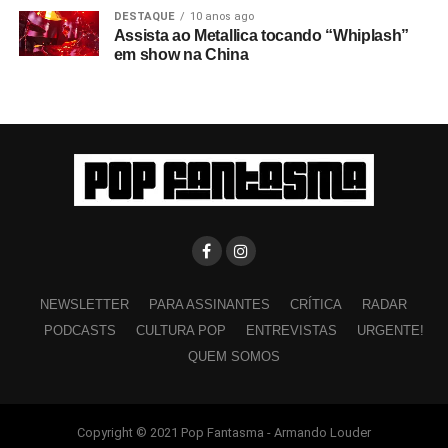
DESTAQUE
10 anos ago
Assista ao Metallica tocando “Whiplash”
em show na China
NEWSLETTER
PARA ASSINANTES
CRÍTICA
RADAR
PODCASTS
CULTURA POP
ENTREVISTAS
URGENTE!
QUEM SOMOS
Copyright © 2021 Pop Fantasma - Armando Louder