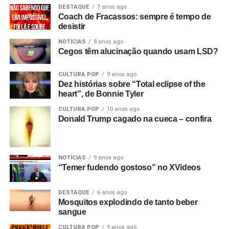
DESTAQUE
7 anos ago
Coach de Fracassos: sempre é tempo de
desistir
NOTÍCIAS
8 anos ago
Cegos têm alucinação quando usam LSD?
CULTURA POP
9 anos ago
Dez histórias sobre “Total eclipse of the
heart”, de Bonnie Tyler
CULTURA POP
10 anos ago
Donald Trump cagado na cueca – confira
NOTÍCIAS
9 anos ago
“Temer fudendo gostoso” no XVideos
DESTAQUE
6 anos ago
Mosquitos explodindo de tanto beber
sangue
CULTURA POP
9 anos ago