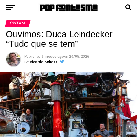
CRÍTICA
Ouvimos: Duca Leindecker –
“Tudo que se tem”
Published
3 meses ago
on
20/05/2026
By
Ricardo Schott