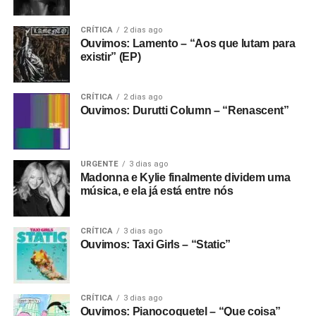
Gostou do texto? Seu apoio mantém o Pop
Fantasma funcionando todo dia.
Apoie aqui.
CRÍTICA
2 dias ago
Ouvimos: Lamento – “Aos que lutam para
E se ainda não assinou, dá tempo:
assine a
existir” (EP)
newsletter
e receba nossos posts direto no e-
mail.
CRÍTICA
2 dias ago
Ouvimos: Durutti Column – “Renascent”
URGENTE
3 dias ago
Madonna e Kylie finalmente dividem uma
música, e ela já está entre nós
CRÍTICA
3 dias ago
Ouvimos: Taxi Girls – “Static”
CRÍTICA
3 dias ago
Ouvimos: Pianocoquetel – “Que coisa”