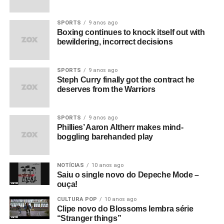
SPORTS
9 anos ago
Boxing continues to knock itself out with
bewildering, incorrect decisions
SPORTS
9 anos ago
Steph Curry finally got the contract he
deserves from the Warriors
SPORTS
9 anos ago
Phillies’ Aaron Altherr makes mind-
boggling barehanded play
NOTÍCIAS
10 anos ago
Saiu o single novo do Depeche Mode –
ouça!
CULTURA POP
10 anos ago
Clipe novo do Blossoms lembra série
“Stranger things”