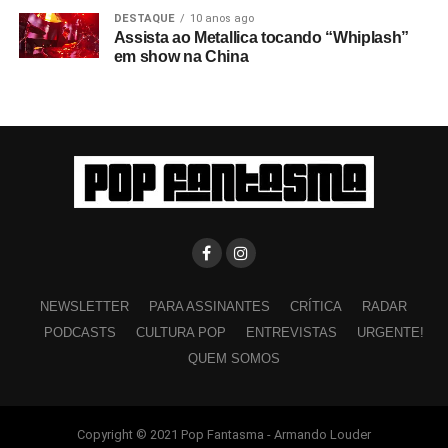
DESTAQUE
10 anos ago
Assista ao Metallica tocando “Whiplash”
em show na China
NEWSLETTER
PARA ASSINANTES
CRÍTICA
RADAR
PODCASTS
CULTURA POP
ENTREVISTAS
URGENTE!
QUEM SOMOS
Copyright © 2021 Pop Fantasma - Armando Louder