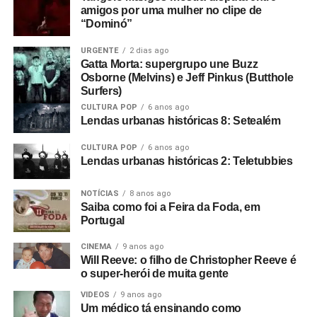
amigos por uma mulher no clipe de
“Dominó”
URGENTE
2 dias ago
Gatta Morta: supergrupo une Buzz
Osborne (Melvins) e Jeff Pinkus (Butthole
Surfers)
CULTURA POP
6 anos ago
Lendas urbanas históricas 8: Setealém
CULTURA POP
6 anos ago
Lendas urbanas históricas 2: Teletubbies
NOTÍCIAS
8 anos ago
Saiba como foi a Feira da Foda, em
Portugal
CINEMA
9 anos ago
Will Reeve: o filho de Christopher Reeve é
o super-herói de muita gente
VIDEOS
9 anos ago
Um médico tá ensinando como