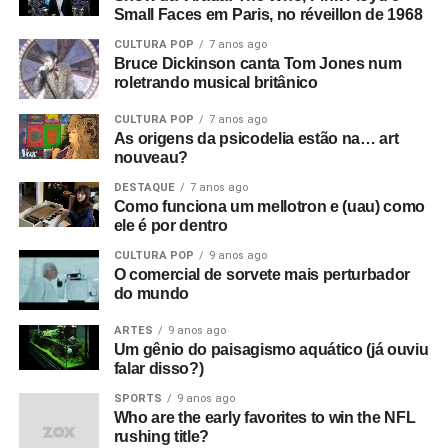
Small Faces em Paris, no réveillon de 1968
CULTURA POP
7 anos ago
Bruce Dickinson canta Tom Jones num
roletrando musical britânico
CULTURA POP
7 anos ago
As origens da psicodelia estão na… art
nouveau?
DESTAQUE
7 anos ago
Como funciona um mellotron e (uau) como
ele é por dentro
CULTURA POP
9 anos ago
O comercial de sorvete mais perturbador
do mundo
ARTES
9 anos ago
Um gênio do paisagismo aquático (já ouviu
falar disso?)
SPORTS
9 anos ago
Who are the early favorites to win the NFL
rushing title?