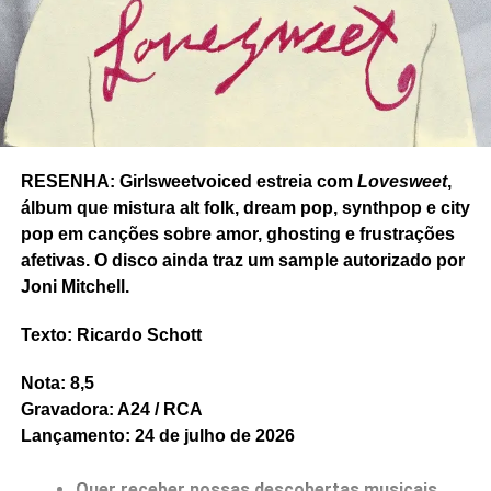
Texto: Ricardo Schott
Nota: 10
Gravadora: Duophonic / UHFWarp
Lançamento: 23 de maio de 2025.
RESENHA: Girlsweetvoiced estreia com
Lovesweet
,
álbum que mistura alt folk, dream pop, synthpop e city
pop em canções sobre amor, ghosting e frustrações
afetivas. O disco ainda traz um sample autorizado por
Joni Mitchell.
Texto: Ricardo Schott
RELATED TOPICS:
BOSSA
FEATURED
GIORGIO MORODER
INSTANT HOLOGRAMS ON METAL FILM
KRAUTROCK
Nota: 8,5
LÆTITIA SADIER
PINK FLOYD
PÓS-PUNK
RESENHA
Gravadora: A24 / RCA
RICARDO SCHOTT
SOFT ROCK
STEREOLAB
TIMOTHY GANE
Lançamento: 24 de julho de 2026
UP NEXT
Quer receber nossas descobertas musicais
Radar: Real Estate, The Dirty Nil, Snõõper,