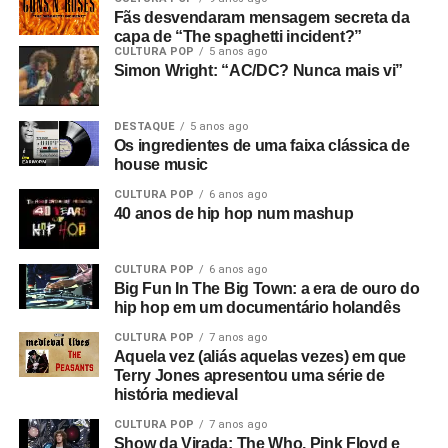
Fãs desvendaram mensagem secreta da
capa de “The spaghetti incident?”
CULTURA POP
5 anos ago
Simon Wright: “AC/DC? Nunca mais vi”
DESTAQUE
5 anos ago
Os ingredientes de uma faixa clássica de
house music
CULTURA POP
6 anos ago
40 anos de hip hop num mashup
CULTURA POP
6 anos ago
Big Fun In The Big Town: a era de ouro do
hip hop em um documentário holandês
CULTURA POP
7 anos ago
Aquela vez (aliás aquelas vezes) em que
Terry Jones apresentou uma série de
história medieval
CULTURA POP
7 anos ago
Show da Virada: The Who, Pink Floyd e