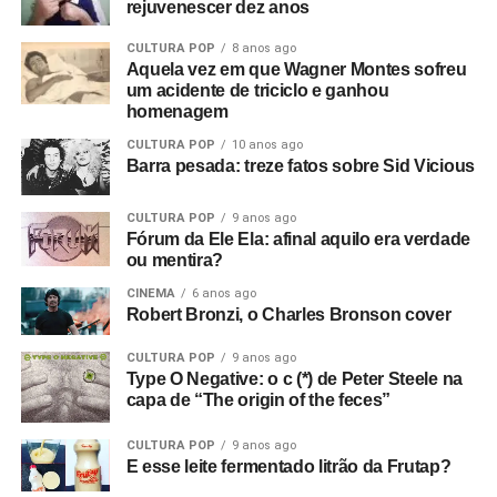
rejuvenescer dez anos
CULTURA POP
8 anos ago
Aquela vez em que Wagner Montes sofreu
um acidente de triciclo e ganhou
homenagem
CULTURA POP
10 anos ago
Barra pesada: treze fatos sobre Sid Vicious
CULTURA POP
9 anos ago
Fórum da Ele Ela: afinal aquilo era verdade
ou mentira?
CINEMA
6 anos ago
Robert Bronzi, o Charles Bronson cover
CULTURA POP
9 anos ago
Type O Negative: o c (*) de Peter Steele na
capa de “The origin of the feces”
CULTURA POP
9 anos ago
E esse leite fermentado litrão da Frutap?