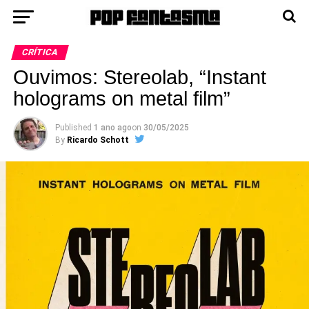
CRÍTICA
Ouvimos: Stereolab, “Instant
holograms on metal film”
Published
1 ano ago
on
30/05/2025
By
Ricardo Schott