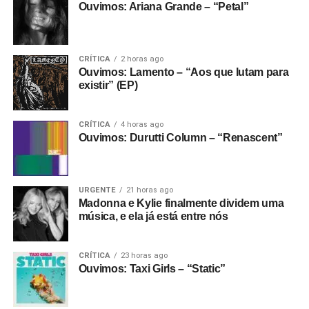
Ouvimos: Ariana Grande – “Petal”
No meio da porradaria crusty, vale citar os vocais
E se ainda não assinou, dá tempo:
assine a
femininos (a vocalista é Helô Knup) e a preocupação da
newsletter
e receba nossos posts direto no e-
banda em fazer melodias bonitas e pesadas, e criar um
mail.
ambiente sonoro que permita que as letras sejam quase
CRÍTICA
2 horas ago
Ouvimos: Lamento – “Aos que lutam para
100% entendidas sem encarte. Ouça hoje mesmo.
existir” (EP)
Gostou do texto? Seu apoio mantém o Pop
Fantasma funcionando todo dia.
Apoie aqui.
CRÍTICA
4 horas ago
Ouvimos: Durutti Column – “Renascent”
E se ainda não assinou, dá tempo:
assine a
newsletter
e receba nossos posts direto no e-
mail.
URGENTE
21 horas ago
Madonna e Kylie finalmente dividem uma
música, e ela já está entre nós
CRÍTICA
23 horas ago
Ouvimos: Taxi Girls – “Static”