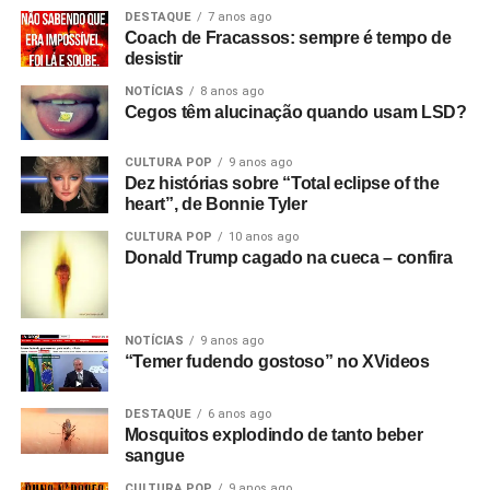
DESTAQUE
7 anos ago
Coach de Fracassos: sempre é tempo de
desistir
NOTÍCIAS
8 anos ago
Cegos têm alucinação quando usam LSD?
CULTURA POP
9 anos ago
Dez histórias sobre “Total eclipse of the
heart”, de Bonnie Tyler
CULTURA POP
10 anos ago
Donald Trump cagado na cueca – confira
NOTÍCIAS
9 anos ago
“Temer fudendo gostoso” no XVideos
DESTAQUE
6 anos ago
Mosquitos explodindo de tanto beber
sangue
CULTURA POP
9 anos ago