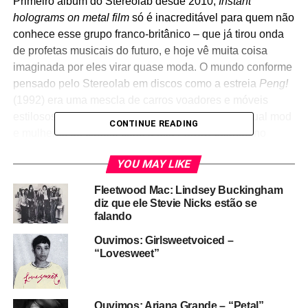
Primeiro álbum do Stereolab desde 2010,
Instant
holograms on metal film
só é inacreditável para quem não
conhece esse grupo franco-britânico – que já tirou onda
de profetas musicais do futuro, e hoje vê muita coisa
imaginada por eles virar quase moda. O mundo conforme
pensado pelo Stereolab em discos como a estreia
Peng!
(1992) era uma mescla de carros voadores e móveis
estilosos dos anos 1960 – ou de homens com visual mod
CONTINUE READING
e mulheres de cabelo curto à Mia Farrow falando no
celular e navegando na internet.
YOU MAY LIKE
Era também uma mescla de influências que parecia
Fleetwood Mac: Lindsey Buckingham
encontrar o que havia de mais retrô no que havia de mais
diz que ele Stevie Nicks estão se
moderno, ou o contrário. O fato é que, em 2025, Lætitia
falando
Sadier e Timothy Gane podem só relaxar e zoar num
Ouvimos: Girlsweetvoiced –
universo imaginário em que computadores transmitem
“Lovesweet”
imagens falhadas de antigos VHS, e fitas K7 servem
como portais para um novo mundo. Como no chacundum
espacial de
Aerial troubles
, com vocais doces e
Ouvimos: Ariana Grande – “Petal”