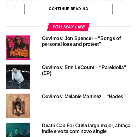
1971.
CONTINUE READING
Apoie
a gente e mantenha nosso trabalho (site,
YOU MAY LIKE
podcast e futuros projetos) funcionando
diariamente.
Ouvimos: Jon Spencer – “Songs of
personal loss and protest”
Assim como Stooges e Velvet Underground, o MC5 não
vendeu muitos discos e enfrentou mais portas fechadas
do que braços abertos. Mas virou notícia rapidamente, e
Ouvimos: Erin LeCount – “Pareidolia”
surgiu sob as bênçãos de um marketeiro político
(EP)
daqueles: o ativista político John Sinclair. Envolvido com
a política de esquerda radical e com o Partido dos
Panteras Brancas (uma adesão de jovens brancos dos
Ouvimos: Melanie Martinez – “Hades”
EUA à agenda dos Panteras Negras), ele se tornou a
partir de 1968 um empresário não-convencional do grupo.
O anti-capitalista Sinclair preferia definir-se como um
“orientador” do quinteto e nada mais do que isso.
Death Cab For Cutie larga major, abraça
indie e volta com novo single
Não custa lembrar que o superlativo John Sinclair não foi