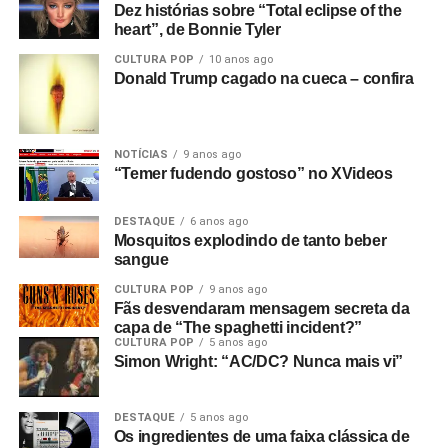
Dez histórias sobre “Total eclipse of the
tinha dinheiro para três cartuchos. Cerca de nove
heart”, de Bonnie Tyler
minutos. Filmei duas músicas e meia de uma vez e
CULTURA POP
10 anos ago
depois fiz cortes, tentando não incluir instrumentos para
Donald Trump cagado na cueca – confira
poder inseri-los como cenas adicionais sobre o que já
tinha filmado. Então, fiquei com os três cartuchos e uma
fita de rolo com o show inteiro. Eu já tinha começado as
NOTÍCIAS
9 anos ago
outras partes do filme antes do show.
“Temer fudendo gostoso” no XVideos
Isso é a parte técnica da atuação. Mas qual é o
DESTAQUE
6 anos ago
significado do filme como um todo? O que você
Mosquitos explodindo de tanto beber
estava tentando fazer?
Começa com
New dawn fades.
sangue
Você sabe, essa é a música que está tocando, e ela
CULTURA POP
9 anos ago
simboliza esse novo amanhecer do fascismo com James
Fãs desvendaram mensagem secreta da
capa de “The spaghetti incident?”
Anderton, o chefe de polícia de Manchester na época. Ele
CULTURA POP
5 anos ago
foi um precursor de Thatcher, pois era de extrema-direita,
Simon Wright: “AC/DC? Nunca mais vi”
religioso e queria reprimir os jovens.
DESTAQUE
5 anos ago
Então o filme passa de “O Desvanecimento de uma Nova
Os ingredientes de uma faixa clássica de
Aurora” para o tema nazista. Mas não era uma nova