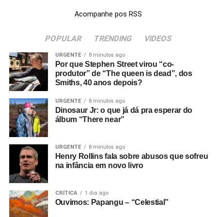
sobreposta, ou surgem editados em vídeos feitos por fãs.
sonora do jogo
007 First Light
, escrito em parceria com
Acompanhe pos RSS
Joy Division – A Malcolm Whitehead Film
foi feito apenas
David Arnold, é só um projeto à parte e não estará no
para ser exibido em setembro de 1979 na primeira edição
disco.
POPULAR
TRENDING
VIDEOS
do Factory Flick, no cinema Scala, em Londres.
URGENTE
8 minutos ago
Embora Lana ainda não tenha confirmado um título para
O Factory Flick foi um evento criado por Malcolm e Tom
Por que Stephen Street virou “co-
o álbum companheiro, fãs passaram a chamá-lo de
Wilson, dono do selo. A ideia era apresentar bandas da
produtor” de “The queen is dead”, dos
Mesmo sem lançar um único álbum de estúdio, a banda
Spyda
após identificarem esse nome em uma das artes
Smiths, 40 anos depois?
Factory Records em um formato que misturava cinema
conquistou um público fiel justamente por isso: oferece a
divulgadas pela cantora nas redes sociais (aliás, no
experimental, videoclipes, documentário e arte de
rara oportunidade de ver Billie Joe tocando as músicas
URGENTE
8 minutos ago
Reddit
, tem fãs reclamando que a imprensa tá caindo
vanguarda. Era algo muito alinhado ao espírito da
Dinosaur Jr: o que já dá pra esperar do
que ajudaram a moldar sua formação musical, longe das
rapidamente numa suposição deles mesmos, os fãs)
Factory, que nunca quis ser apenas uma gravadora – e
álbum “There near”
grandes produções e da rotina de estádios do Green Day.
não foi apenas o Joy Division que ganhou seu curta, já
RELATED TOPICS:
ATLANTIC
ELEKTRA
JOHN SINCLAIR
Ainda não há datas de lançamento para nenhum dos dois
que filmes sobre bandas como A Certain Ratio, Orchestral
KICK OUT THE JAMS
MC5
ROB TYNER
WAYNE KRAMER
Nos últimos meses, o The Coverups voltou a fazer
discos. Mas, considerando o histórico recente da cantora,
URGENTE
8 minutos ago
Manoeuvres in the Dark e The Durutti Column estavam
apresentações esporádicas na Califórnia, mantendo esse
Henry Rollins fala sobre abusos que sofreu
talvez seja prudente evitar tatuar qualquer título no braço
UP NEXT
também nos programas do evento. Só que, como o JD
na infância em novo livro
espírito despretensioso. Não havia qualquer indicação de
Relembrando: Andy Gill, “Dispossession
até que eles realmente apareçam nas plataformas de
virou objeto de culto após a morte de Ian Curtis, o filme
mudanças de rumo, nem anúncios de gravações ou
(single)” (1987)
streaming. Afinal, se um álbum já mudou de nome três
deles virou lenda.
turnês. A maior novidade acabou sendo justamente a
vezes antes de nascer, nada impede que um quarto nome
CRÍTICA
1 dia ago
DON'T MISS
participação-surpresa de Bruce Dickinson em um show
Ouvimos: Papangu – “Celestial”
apareça antes do play.
Ouvimos: Wings, “Band on the run”
realizado em Québec. Sem aviso prévio, o vocalista do
(Underdubbed mixes)