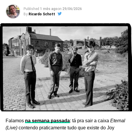
mudanças na formação abreviaram o fim. Mas um pulo no
tempo encontrou Wayne em 2023, confiante, anunciando
Published
1 mês ago
on
29/06/2026
By
Ricardo Schott
um disco novo do MC5 com Bob Ezrin na produção. O
guitarrista, que largou as drogas e iniciou carreira solo
nos anos 1990, infelizmente se foi. O que vem por aí fica
como documento e legado de tempos bastante
explosivos na música.
Ver essa foto no Instagram
Falamos
na semana passada
: tá pra sair a caixa
Eternal
(Live)
contendo praticamente tudo que existe do Joy