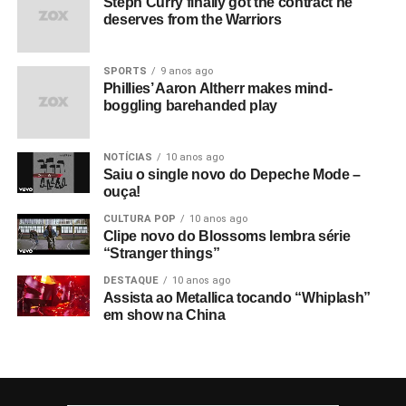
Steph Curry finally got the contract he
emocionante.
deserves from the Warriors
Onde mais foi exibido?
Bem, um cara me ligou de
SPORTS
9 anos ago
Berlim e, honestamente, eu era tão inocente na época
Phillies’ Aaron Altherr makes mind-
que mandei o filme para ele. Não dava para fazer cópias
boggling barehanded play
decentes. Então ele foi para Berlim, e tinha gente fazendo
fila na porta para assistir. Eles exibiram e exibiram, sabe-
NOTÍCIAS
10 anos ago
se lá quantas vezes. Por sorte, eu tinha coberto o filme
Saiu o single novo do Depeche Mode –
com preservativo e antirrisco. Tinha umas perfurações
ouça!
amassadas quando recebi de volta, mas não era nada
CULTURA POP
10 anos ago
demais. Na verdade, não causou problemas de verdade
Clipe novo do Blossoms lembra série
“Stranger things”
até bem recentemente, quando restaurei o filme com
Brian Nicholson
(associado de longa data da Ikon,
DESTAQUE
10 anos ago
‘confidente e cúmplice’; ‘guardião do que alguns chamam
Assista ao Metallica tocando “Whiplash”
em show na China
de arquivo’).
Há alguma filmagem ou trilha sonora que não entrou
no filme?
Tem o áudio completo do show, exceto
New
dawn fades
, porque eu estava ajustando os níveis