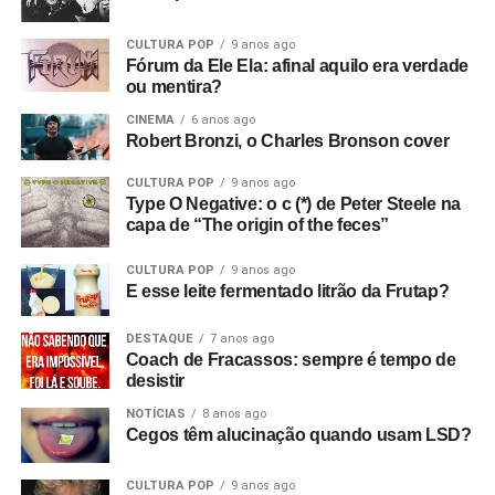
cópias do primeiro EP da banda que sobraram. Eles
CULTURA POP
9 anos ago
estavam sem dinheiro, então venderam tudo para o dono
Fórum da Ele Ela: afinal aquilo era verdade
da loja de discos, e ele as colocou para tocar em Bowden
ou mentira?
Vale. E era isso que eu queria desde o início, sabe? Eu
CINEMA
6 anos ago
queria filmar a banda. Então, aluguei alguns andaimes e
Robert Bronzi, o Charles Bronson cover
equipamentos e fiz tudo.
CULTURA POP
9 anos ago
Com que equipamento você filmou?
Bom, tudo custou
Type O Negative: o c (*) de Peter Steele na
capa de “The origin of the feces”
setenta e duas libras, o que eu achei um absurdo!
(risos)
Filmei com uma câmera de cinema Hannimex baratinha,
CULTURA POP
9 anos ago
a primeira câmera que tive. Usei um filme da Agfa que
E esse leite fermentado litrão da Frutap?
lançaram na época, que tinha uma faixa de som, mas
vinha num cartucho silencioso e o som era adicionado
DESTAQUE
7 anos ago
Coach de Fracassos: sempre é tempo de
depois, no projetor. Então filmei sem som e gravei o áudio
desistir
num gravador de rolo. Era para sincronizar depois, mas
não funcionou! Filmei a vinte e quatro quadros por
NOTÍCIAS
8 anos ago
Cegos têm alucinação quando usam LSD?
segundo, mas só funcionou a dezoito.
CULTURA POP
9 anos ago
Só descobri depois! Filmei tudo com uma câmera e só