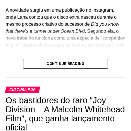
projetos paralelos de Billie Joe, como Foxboro Hot Tubs e
Kick out the jams
soou como a explosão de um carro-
The Longshot, o The Coverups nunca teve a intenção de
A novidade surgiu em uma publicação no Instagram,
bomba: estacionou nas vendas, foi recusado por uma
gravar músicas próprias. A proposta é apenas revisitar
onde Lana contou que o disco extra nasceu durante o
cadeia importante de lojas (a Hudson’s), foi marcado por
clássicos em um ambiente intimista, recriando um pouco
mesmo processo criativo do sucessor de
Did you know
shows caóticos, e representou o fim da linha da banda na
da atmosfera dos primeiros dias do Green Day nos clubes
that there’s a tunnel under Ocean Blvd
. Segundo ela, o
Elektra. John Sinclair caiu no ardil de um policial e foi
da região de Berkeley e Oakland.
novo trabalho funciona como uma espécie de “companion
preso por tráfico de maconha. Passou dois anos na
album”, desenvolvido quase ao mesmo tempo que
Stove
.
cadeia, foi homenageado por John Lennon com a música
John Sinclair
, virou herói da esquerda no rock, mas
Os
bastidores
do raro
Joy Division – A Malcolm
CONTINUE READING
acabou destituído do cargo de “orientador” da banda –
Whitehead Film
, que ganha lançamento oficial
anos depois reclamou que nenhum dos integrantes do
A cantora também afirmou que esse segundo disco surgiu
MC5 foi visitá-lo na prisão e que “nem os mafiosos
das transformações pessoais e criativas que viveu nos
abandonam seus presos dessa forma”.
CULTURA POP
últimos quatro anos, funcionando como uma espécie de
Sem Sinclair, restou o peso e uma certa postura de heróis
Os bastidores do raro “Joy
contraponto ao álbum principal. Se tudo correr como
do rock, que levou a um novo contrato com a Atlantic e à
planejado — e essa ressalva é indispensável quando o
Division – A Malcolm Whitehead
gravação de mais dois álbuns com a formação clássica, o
assunto é cronograma de Lana Del Rey — os dois discos
Film”, que ganha lançamento
fraco
Back in the USA
(1970) e o pesado e redefinidor
devem ficar prontos em cerca de um mês para seguir para
oficial
High times
(1971). Drogas, baixas vendagens e
a prensagem em vinil.