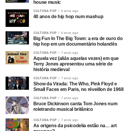
house music
aurora, era um retorno ao passado. Ouvimos discursos de
CULTURA POP
6 anos ago
Adolf Hitler misturados com Anderton falando sobre
40 anos de hip hop num mashup
campos de trabalho forçado em uma entrevista que ele
deu a Tony Wilson, curiosamente
(o criador da Factory
CULTURA POP
6 anos ago
era apresentador de talk shows na TV)
. Ele dizia coisas
Big Fun In The Big Town: a era de ouro do
como: “Eles serão obrigados a trabalhar como nunca
hip hop em um documentário holandês
trabalharam antes”, e isso leva a uma montagem de
CULTURA POP
7 anos ago
anúncios e cenas de ruas do centro de Manchester. Este
Aquela vez (aliás aquelas vezes) em que
é o consumismo – o novo fascismo! Nesse ponto, era
Terry Jones apresentou uma série de
algo local, mas dava a sensação de que algo muito ruim
história medieval
estava acontecendo e que se tornaria maior.
CULTURA POP
7 anos ago
Show da Virada: The Who, Pink Floyd e
Então você tem essa coisa de lei e ordem, esse fascismo
Small Faces em Paris, no réveillon de 1968
corporativo, e aí eu corto para a banda na sala de ensaio.
CULTURA POP
7 anos ago
Parece ótimo, bem underground. Sabe, underground no
Bruce Dickinson canta Tom Jones num
roletrando musical britânico
sentido político, tipo a resistência francesa. Mas esse era
um underground cultural. Eles eram a resistência contra
CULTURA POP
7 anos ago
tudo isso lá fora.
As origens da psicodelia estão na… art