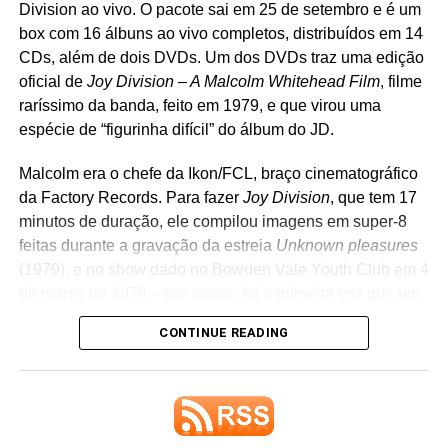
Division ao vivo. O pacote sai em 25 de setembro e é um
box com 16 álbuns ao vivo completos, distribuídos em 14
CDs, além de dois DVDs. Um dos DVDs traz uma edição
oficial de
Joy Division – A Malcolm Whitehead Film
, filme
raríssimo da banda, feito em 1979, e que virou uma
espécie de “figurinha difícil” do álbum do JD.
Malcolm era o chefe da Ikon/FCL, braço cinematográfico
da Factory Records. Para fazer
Joy Division
, que tem 17
minutos de duração, ele compilou imagens em super-8
Um post compartilhado por LANA DEL REY (@honeymoon)
feitas durante a gravação da estreia
Unknown pleasures
(1979), e no show dado no Bowden Vale Youth Club em 4
de março de 1979 – por acaso, foi a primeira vez que um
Ela também afirmou que ambos já têm capas prontas e
show do grupo foi filmado. Há também uma entrevista
descreveu os projetos como algumas das obras de que
CONTINUE READING
com a banda.
mais se orgulha. O álbum principal,
Stove
, continua
reunindo os singles
Henry, come on
,
Bluebird
e
White
Se você fizer uma busca no YouTube, acha apenas
feather hawk tail deer hunter
, além de outras músicas que
trechos desse material, em péssima qualidade de som e
ela vem mostrando ao vivo nos últimos meses. Tudo
imagem – alguns trechos estão com outra trilha
indica que
First light,
single lançado como single da trilha