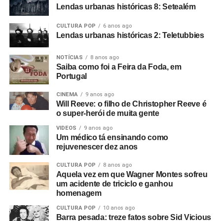
empresariando uma banda chamada The Panik. Eu
Lendas urbanas históricas 8: Setealém
estava começando como cineasta na época, autodidata,
filmando em 8mm.
CULTURA POP
6 anos ago
Lendas urbanas históricas 2: Teletubbies
E começamos um filme que não deu em nada. O show do
The Panik na última noite do Electric Circus. Estava muito
NOTÍCIAS
8 anos ago
Saiba como foi a Feira da Foda, em
escuro e a filmagem ficou péssima. Acabou ficando de
Portugal
lado. Aí o Rob me ligou e disse: “Estou empresariando
uma banda nova chamada Warsaw e me perguntou se eu
CINEMA
9 anos ago
Will Reeve: o filho de Christopher Reeve é
queria ir vê-los no The Factory”.
o super-herói de muita gente
Foto: Reprodução Internet
Fui vê-los no antigo Russell Club e eles foram
VIDEOS
9 anos ago
Um médico tá ensinando como
absolutamente incríveis; me arrepiaram. Quis fazer algo
rejuvenescer dez anos
com eles naquele instante. Fui falar com o dono da loja
de discos local e contei a ele sobre o clube Bowden Vale
CULTURA POP
8 anos ago
em Altrincham, onde eu tinha visto inúmeras bandas em
Aquela vez em que Wagner Montes sofreu
um acidente de triciclo e ganhou
1963-64, e disse que ele deveria voltar a promover
homenagem
shows.
CULTURA POP
10 anos ago
Barra pesada: treze fatos sobre Sid Vicious
Mais tarde, apresentei-o ao Rob, que tinha um monte de