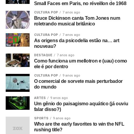
Small Faces em Paris, no réveillon de 1968
CULTURA POP
7 anos ago
Bruce Dickinson canta Tom Jones num
roletrando musical britânico
CULTURA POP
7 anos ago
As origens da psicodelia estão na… art
nouveau?
DESTAQUE
7 anos ago
Como funciona um mellotron e (uau) como
ele é por dentro
CULTURA POP
9 anos ago
O comercial de sorvete mais perturbador
do mundo
ARTES
9 anos ago
Um gênio do paisagismo aquático (já ouviu
falar disso?)
SPORTS
9 anos ago
Who are the early favorites to win the NFL
rushing title?