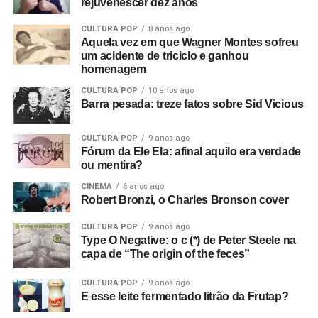
rejuvenescer dez anos
CULTURA POP
8 anos ago
Aquela vez em que Wagner Montes sofreu
um acidente de triciclo e ganhou
homenagem
CULTURA POP
10 anos ago
Barra pesada: treze fatos sobre Sid Vicious
CULTURA POP
9 anos ago
Fórum da Ele Ela: afinal aquilo era verdade
ou mentira?
CINEMA
6 anos ago
Robert Bronzi, o Charles Bronson cover
CULTURA POP
9 anos ago
Type O Negative: o c (*) de Peter Steele na
capa de “The origin of the feces”
CULTURA POP
9 anos ago
E esse leite fermentado litrão da Frutap?