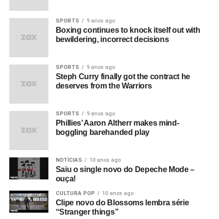
SPORTS
9 anos ago
Boxing continues to knock itself out with
bewildering, incorrect decisions
SPORTS
9 anos ago
Steph Curry finally got the contract he
deserves from the Warriors
SPORTS
9 anos ago
Phillies’ Aaron Altherr makes mind-
boggling barehanded play
NOTÍCIAS
10 anos ago
Saiu o single novo do Depeche Mode –
ouça!
CULTURA POP
10 anos ago
Clipe novo do Blossoms lembra série
“Stranger things”