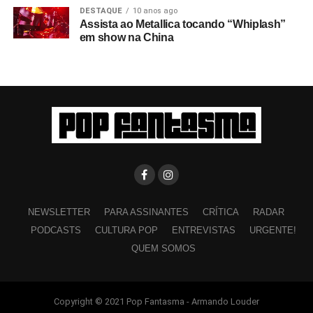
DESTAQUE
10 anos ago
Assista ao Metallica tocando “Whiplash”
em show na China
NEWSLETTER
PARA ASSINANTES
CRÍTICA
RADAR
PODCASTS
CULTURA POP
ENTREVISTAS
URGENTE!
QUEM SOMOS
Copyright © 2021 Pop Fantasma - Armando Louder