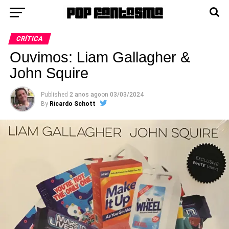
CRÍTICA
Ouvimos: Liam Gallagher &
John Squire
Published
2 anos ago
on
03/03/2024
By
Ricardo Schott