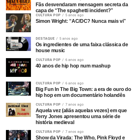
Fãs desvendaram mensagem secreta da
capa de “The spaghetti incident?”
CULTURA POP
5 anos ago
Simon Wright: “AC/DC? Nunca mais vi”
DESTAQUE
5 anos ago
Os ingredientes de uma faixa clássica de
house music
CULTURA POP
6 anos ago
40 anos de hip hop num mashup
CULTURA POP
6 anos ago
Big Fun In The Big Town: a era de ouro do
hip hop em um documentário holandês
CULTURA POP
7 anos ago
Aquela vez (aliás aquelas vezes) em que
Terry Jones apresentou uma série de
história medieval
CULTURA POP
7 anos ago
Show da Virada: The Who, Pink Floyd e