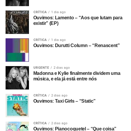
Gostou do texto? Seu apoio mantém o Pop
Fantasma funcionando todo dia.
Apoie aqui.
CRÍTICA
1 dia ago
Ouvimos: Lamento – “Aos que lutam para
E se ainda não assinou, dá tempo:
assine a
existir” (EP)
newsletter
e receba nossos posts direto no e-
mail.
CRÍTICA
1 dia ago
Ouvimos: Durutti Column – “Renascent”
URGENTE
2 dias ago
Madonna e Kylie finalmente dividem uma
música, e ela já está entre nós
CRÍTICA
2 dias ago
Ouvimos: Taxi Girls – “Static”
CRÍTICA
2 dias ago
Ouvimos: Pianocoquetel – “Que coisa”