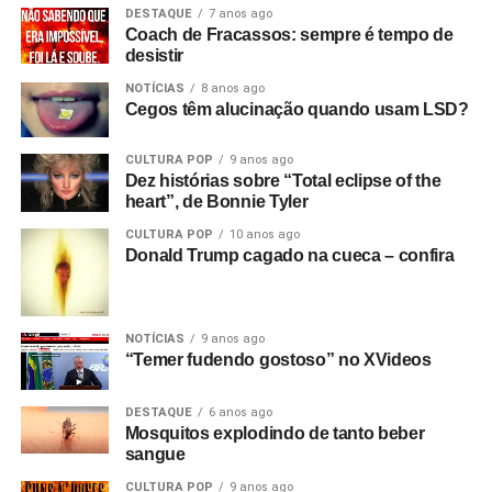
DESTAQUE
7 anos ago
Coach de Fracassos: sempre é tempo de
desistir
NOTÍCIAS
8 anos ago
Cegos têm alucinação quando usam LSD?
CULTURA POP
9 anos ago
Dez histórias sobre “Total eclipse of the
heart”, de Bonnie Tyler
CULTURA POP
10 anos ago
Donald Trump cagado na cueca – confira
NOTÍCIAS
9 anos ago
“Temer fudendo gostoso” no XVideos
DESTAQUE
6 anos ago
Mosquitos explodindo de tanto beber
sangue
CULTURA POP
9 anos ago