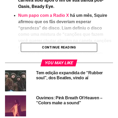
carreira solo após o fim de sua banda pós-
Oasis, Beady Eye.
Num papo com a Radio X
há um mês, Squire
afirmou que os fãs deveriam esperar
“grandeza” do disco. Liam definiu o disco
como uma mistura de “canções que fazem
você querer chutar alguém na canela, canções
que fazem você querer sair e festejar, e
CONTINUE READING
canções que fazem você querer sentar em
casa, pensar em algo bom e chorar um pouco”.
YOU MAY LIKE
“
One day at a time
é uma música boa para
atirar cadeiras pela janela num salloon do
Tem edição expandida de “Rubber
soul”, dos Beatles, vindo aí
velho oeste”, atalhou Squire.
Liam garantiu que na turnê do álbum não rola
material do Oasis, nem dos projetos anteriores
Ouvimos: Pink Breath Of Heaven –
dos dois. “Só material do disco e talvez umas
“Colors make a sound”
covers”, contou.
Como já dizia a velha piada de um humorista televisivo