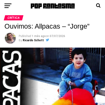
CRÍTICA
Ouvimos: Allpacas – “Jorge”
Published
1 mês ago
on
07/07/2026
By
Ricardo Schott