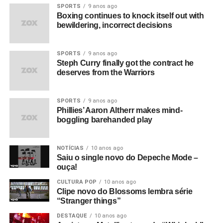
SPORTS
9 anos ago
Boxing continues to knock itself out with
bewildering, incorrect decisions
SPORTS
9 anos ago
Steph Curry finally got the contract he
deserves from the Warriors
SPORTS
9 anos ago
Phillies’ Aaron Altherr makes mind-
boggling barehanded play
NOTÍCIAS
10 anos ago
Saiu o single novo do Depeche Mode –
ouça!
CULTURA POP
10 anos ago
Clipe novo do Blossoms lembra série
“Stranger things”
DESTAQUE
10 anos ago