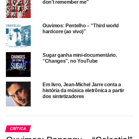
don’t remember me”
consegue deixar de dar opinião. Tragédias sociais e
políticas, do povo sendo transformado em lixo, tomam
conta de
MRV, Lumempartidarismo
e
Everyday I wake up
Ouvimos: Pentelho – “Third world
brasileiro
– essa última em clima noventista, que surge
hardcore (ao vivo)”
também em Rotina.
Ouvimos
: 808 Punks –
Bater cabeça e rebolar
Sugar ganha mini-documentário,
(EP)
“Changes”, no YouTube
Há vibe gótica no começo de
Chuteira preta
, que une
ódio, redes sociais, jornais, celebridades e pacto com as
elites. O punk rock
Startup
senta a mamona no
Em livro, Jean-Michel Jarre conta a
história da música eletrônica a partir
empreendedorismo e coachismo de palco. Sons entre
dos sintetizadores
D.R.I. e Charlie Brown Jr dão as caras em faixas como
Que soy?
e
Bueiros
. Som pro último volume.
Gostou do texto? Seu apoio mantém o Pop
Fantasma funcionando todo dia.
Apoie aqui.
CRÍTICA