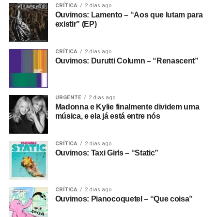
Fantasma funcionando todo dia.
Apoie aqui.
CRÍTICA
2 dias ago
Ouvimos: Lamento – “Aos que lutam para
E se ainda não assinou, dá tempo:
assine a
existir” (EP)
newsletter
e receba nossos posts direto no e-
mail.
CRÍTICA
2 dias ago
Ouvimos: Durutti Column – “Renascent”
URGENTE
2 dias ago
Madonna e Kylie finalmente dividem uma
música, e ela já está entre nós
CRÍTICA
2 dias ago
Ouvimos: Taxi Girls – “Static”
CRÍTICA
2 dias ago
Ouvimos: Pianocoquetel – “Que coisa”