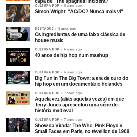
capa de “The spaghetti incident?”
CULTURA POP
5 anos ago
Simon Wright: “AC/DC? Nunca mais vi”
DESTAQUE
5 anos ago
Os ingredientes de uma faixa clássica de
house music
CULTURA POP
6 anos ago
40 anos de hip hop num mashup
CULTURA POP
6 anos ago
Big Fun In The Big Town: a era de ouro do
hip hop em um documentário holandês
CULTURA POP
7 anos ago
Aquela vez (aliás aquelas vezes) em que
Terry Jones apresentou uma série de
história medieval
CULTURA POP
7 anos ago
Show da Virada: The Who, Pink Floyd e
Small Faces em Paris, no réveillon de 1968