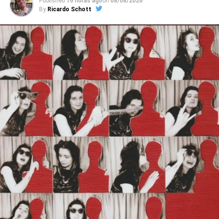
Published
16 horas ago
on
08/08/2026
Wire, hardcore típico, pós-hardcore, um pouco de
By
Ricardo Schott
psicodelia – tudo junto e misturado, com letras corrosivas
e de estranhamento.
O começo, com o introspectivo pós-punk
Prograde
(aberta com baixo tomando conta e demolindo) e com as
diferentes partes de
Other hells
, já demonstra isso. O
punk psicodélico, gelado e funkeado de
Madness
, que
parece um combo Gang Of Four + Black Sabbath (sério!)
representa todas essas variações. Já o jangle rock do
demo
Dark summer
põe o Ceremony próximo do rock
britânico oitentista, como se um espírito ligado à Rough
Trade tivesse baixado ali. E tem ainda o clima meio 60’s,
meio punk de
Deep down where I belong
, numa estranha
onda que pega de Hives a Stranglers.
Ouvimos
: Taxi Girls –
Static
Falando em Stranglers, prepare-se para o clima