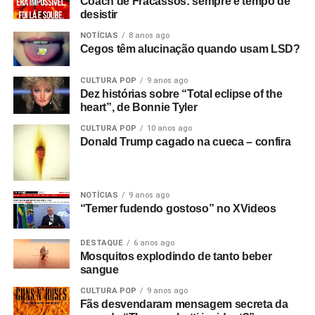
Coach de Fracassos: sempre é tempo de
desistir
NOTÍCIAS
8 anos ago
Cegos têm alucinação quando usam LSD?
CULTURA POP
9 anos ago
Dez histórias sobre “Total eclipse of the
heart”, de Bonnie Tyler
CULTURA POP
10 anos ago
Donald Trump cagado na cueca – confira
NOTÍCIAS
9 anos ago
“Temer fudendo gostoso” no XVideos
DESTAQUE
6 anos ago
Mosquitos explodindo de tanto beber
sangue
CULTURA POP
9 anos ago
Fãs desvendaram mensagem secreta da