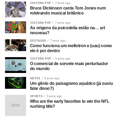
CULTURA POP
7 anos ago
Bruce Dickinson canta Tom Jones num
roletrando musical britânico
CULTURA POP
7 anos ago
As origens da psicodelia estão na… art
nouveau?
DESTAQUE
7 anos ago
Como funciona um mellotron e (uau) como
ele é por dentro
CULTURA POP
9 anos ago
O comercial de sorvete mais perturbador
do mundo
ARTES
9 anos ago
Um gênio do paisagismo aquático (já ouviu
falar disso?)
SPORTS
9 anos ago
Who are the early favorites to win the NFL
rushing title?