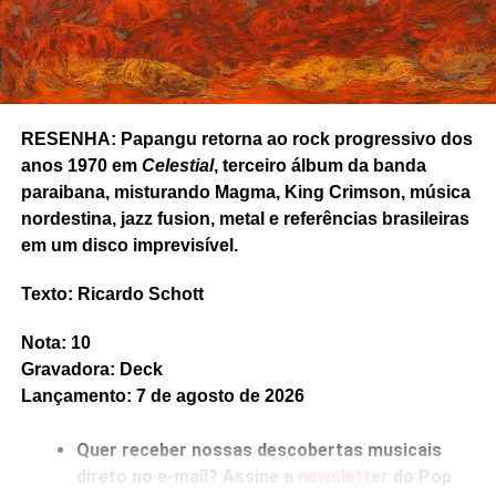
RESENHA: Papangu retorna ao rock progressivo dos
anos 1970 em
Celestial
, terceiro álbum da banda
paraibana, misturando Magma, King Crimson, música
nordestina, jazz fusion, metal e referências brasileiras
em um disco imprevisível.
Texto: Ricardo Schott
RELATED TOPICS:
ALLPACAS
AMERICANA
BLIND PIGS
FEATURED
JORGE
PUNK
RESENHA
RICARDO SCHOTT
Nota: 10
UP NEXT
Gravadora: Deck
Ouvimos: Seek Validation Loop – “Seek
Lançamento: 7 de agosto de 2026
Validation Loop” (EP)
DON'T MISS
Quer receber nossas descobertas musicais
Ouvimos: Downtown Boys – “Public luxury”
direto no e-mail? Assine a
newsletter
do Pop