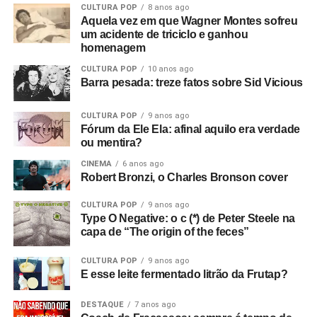
CULTURA POP
8 anos ago
Aquela vez em que Wagner Montes sofreu
um acidente de triciclo e ganhou
homenagem
CULTURA POP
10 anos ago
Barra pesada: treze fatos sobre Sid Vicious
CULTURA POP
9 anos ago
Fórum da Ele Ela: afinal aquilo era verdade
ou mentira?
CINEMA
6 anos ago
Robert Bronzi, o Charles Bronson cover
CULTURA POP
9 anos ago
Type O Negative: o c (*) de Peter Steele na
capa de “The origin of the feces”
CULTURA POP
9 anos ago
E esse leite fermentado litrão da Frutap?
DESTAQUE
7 anos ago