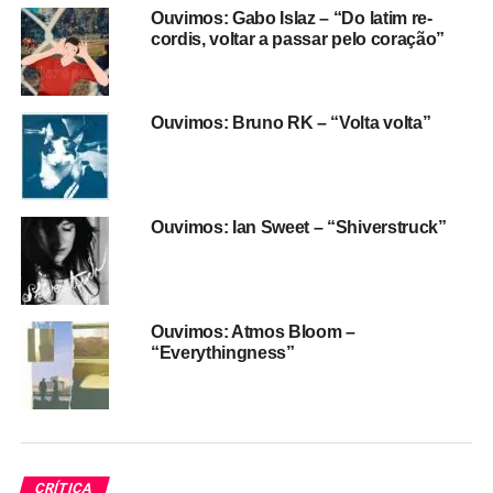
como se tivesse saído do quarto de April, desde a
Ouvimos: Gabo Islaz – “Do latim re-
gravação tosca e estudada, até o desenho da capa. A
cordis, voltar a passar pelo coração”
personagem das letras, por sua vez, luta para perder os
traços da adolescência. E duela com o desejo de levar
uma vida normal, e com a certeza de que tem algo ali
Ouvimos: Bruno RK – “Volta volta”
meio fora dos padrões, como acontece na faixa-título e
em
Pretty like a rockstar,
que soa como um filme
adolescente dos anos 1980
Ouvimos: Ian Sweet – “Shiverstruck”
Num universo de sete faixas, o destaque vai para o
dream pop de garagem d
e Sweeter than drugs
, o pós-
punk triste de
It’s all my fault
(que lembra um encontro de
The Cure e Cranberries) e a baladinha leve
Starstruck
. Já
Ouvimos: Atmos Bloom –
Emotional problems
, com vocal lavado e passado no
“Everythingness”
autotune, tem cara de hit e provavelmente foi feita para
estourar, mas já não empolga tanto. O single
Carry you on
my broken wings
entrega mais histórias na letra do que
uma melodia pronta para virar hit, digamos.
CRÍTICA