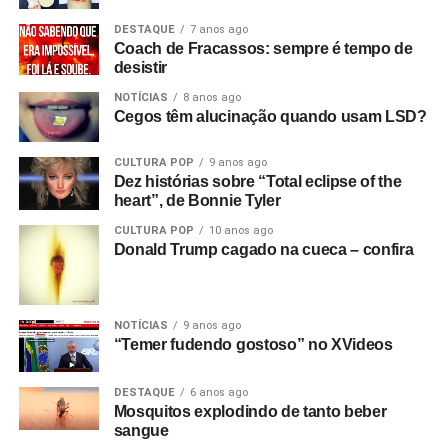
DESTAQUE
7 anos ago
Coach de Fracassos: sempre é tempo de
desistir
NOTÍCIAS
8 anos ago
Cegos têm alucinação quando usam LSD?
CULTURA POP
9 anos ago
Dez histórias sobre “Total eclipse of the
heart”, de Bonnie Tyler
CULTURA POP
10 anos ago
Donald Trump cagado na cueca – confira
NOTÍCIAS
9 anos ago
“Temer fudendo gostoso” no XVideos
DESTAQUE
6 anos ago
Mosquitos explodindo de tanto beber
sangue