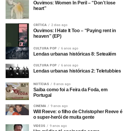
Ouvimos: Women In Peril – “Don’t lose
heart”
CRÍTICA
2 dias ago
Ouvimos: I Hate It Too – “Paying rent in
heaven” (EP)
CULTURA POP
6 anos ago
Lendas urbanas históricas 8: Setealém
CULTURA POP
6 anos ago
Lendas urbanas históricas 2: Teletubbies
NOTÍCIAS
8 anos ago
Saiba como foi a Feira da Foda, em
Portugal
CINEMA
9 anos ago
Will Reeve: o filho de Christopher Reeve é
o super-herói de muita gente
VIDEOS
9 anos ago