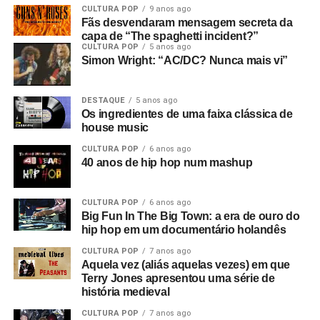
CULTURA POP
9 anos ago
Fãs desvendaram mensagem secreta da
capa de “The spaghetti incident?”
CULTURA POP
5 anos ago
Simon Wright: “AC/DC? Nunca mais vi”
DESTAQUE
5 anos ago
Os ingredientes de uma faixa clássica de
house music
CULTURA POP
6 anos ago
40 anos de hip hop num mashup
CULTURA POP
6 anos ago
Big Fun In The Big Town: a era de ouro do
hip hop em um documentário holandês
CULTURA POP
7 anos ago
Aquela vez (aliás aquelas vezes) em que
Terry Jones apresentou uma série de
história medieval
CULTURA POP
7 anos ago