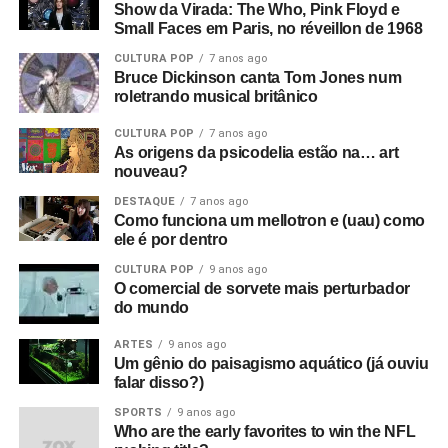
Show da Virada: The Who, Pink Floyd e
Small Faces em Paris, no réveillon de 1968
CULTURA POP
7 anos ago
Bruce Dickinson canta Tom Jones num
roletrando musical britânico
CULTURA POP
7 anos ago
As origens da psicodelia estão na… art
nouveau?
DESTAQUE
7 anos ago
Como funciona um mellotron e (uau) como
ele é por dentro
CULTURA POP
9 anos ago
O comercial de sorvete mais perturbador
do mundo
ARTES
9 anos ago
Um gênio do paisagismo aquático (já ouviu
falar disso?)
SPORTS
9 anos ago
Who are the early favorites to win the NFL