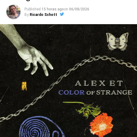
próprias reforma caseiras, ou as dos vizinhos.
Published
15 horas ago
on
06/08/2026
By
Ricardo Schott
Com recordações de city pop, soft rock, música de
elevador, karaokês e cenas de filmes com gente cantando
sozinha acompanhada de um synth, o Pianocoquetel é
uma festa pop sarcástica, que segue com a new-bossa de
Silêncio constrangedor,
o soul lento de
Olha só
(que fala
do esforço para ser visto vivo “nesse velho funeral” cheio
de valores cagados e tempos desperdiçados), o samba-
lounge mágico de
Ano inteiro
(essa, soando como uma
suposta parceria entre Arnaldo Baptista e Guilherme
Arantes) e a valsa tóxica de
Taekwondo
.
Ouvimos
: ttoró –
Isca
(EP)
Nessa base, o Pianocoquetel acaba lembrando bandas
como Sparks, que unem melodias contemplativas e
observações ferinas, como no tédio mortal de
Vai levar
um tempo pra voltar
e na blues ballad de elevador