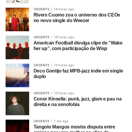
entre Kurt Cobain e Suzanne Vega, com uma letra que
fala de estranhas presenças opressoras e memórias
URGENTE
18 horas ago
Rivers Cuomo zoa o universo dos CEOs
tristes. No final,
Happiness is a place
soa como uma
no novo single do Weezer
oração lisérgica, um som com clima bem mais próximo do
britpop e de bandas como Ride.
URGENTE
18 horas ago
American Football divulga clipe de “Wake
Gostou do texto? Seu apoio mantém o Pop
her up”, com participação de Wisp
Fantasma funcionando todo dia.
Apoie aqui.
E se ainda não assinou, dá tempo:
assine a
URGENTE
19 horas ago
newsletter
e receba nossos posts direto no e-
Deco Gontijo faz MPB-jazz indie em single
mail.
duplo
URGENTE
19 horas ago
Conor Kinsella: punk, jazz, glam e pau na
direita e na xenofobia
URGENTE
1 dia ago
Tangolo Mangos mostra disputa entre