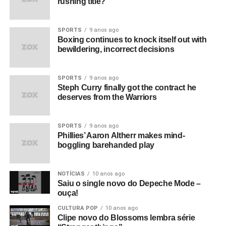
rushing title?
SPORTS
9 anos ago
Boxing continues to knock itself out with
bewildering, incorrect decisions
SPORTS
9 anos ago
Steph Curry finally got the contract he
deserves from the Warriors
SPORTS
9 anos ago
Phillies’ Aaron Altherr makes mind-
boggling barehanded play
NOTÍCIAS
10 anos ago
Saiu o single novo do Depeche Mode –
ouça!
CULTURA POP
10 anos ago
Clipe novo do Blossoms lembra série