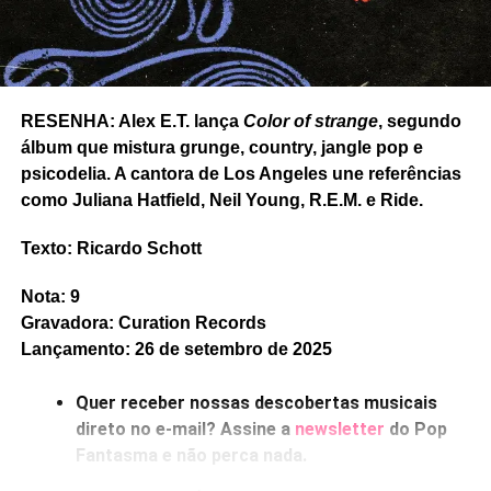
Castelo de roupas pelo chão
. Mas
Que coisa
ainda tem a
impagável
São Longuinho e os três pulinhos
, rock
lascado à moda de Ty Segall – embora as mudanças de
tom no refrão sejam caprichadas. E o rock solar e
RESENHA: Alex E.T. lança
Color of strange
, segundo
setentista de
Baixa manutenção
, com Viridiana dividindo
álbum que mistura grunge, country, jangle pop e
os vocais. Tudo montado com muito cuidado nas
psicodelia. A cantora de Los Angeles une referências
melodias.
como Juliana Hatfield, Neil Young, R.E.M. e Ride.
Gostou do texto? Seu apoio mantém o Pop
Texto: Ricardo Schott
Fantasma funcionando todo dia.
Apoie aqui.
E se ainda não assinou, dá tempo:
assine a
Nota: 9
newsletter
e receba nossos posts direto no e-
Gravadora: Curation Records
mail.
Lançamento: 26 de setembro de 2025
Quer receber nossas descobertas musicais
direto no e-mail? Assine a
newsletter
do Pop
Fantasma e não perca nada.