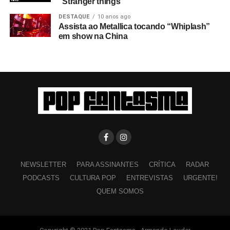
“Stranger things”
DESTAQUE
10 anos ago
Assista ao Metallica tocando “Whiplash”
em show na China
NEWSLETTER
PARA ASSINANTES
CRÍTICA
RADAR
PODCASTS
CULTURA POP
ENTREVISTAS
URGENTE!
QUEM SOMOS