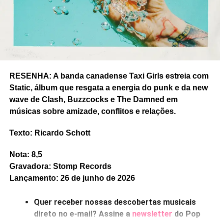
RELATED TOPICS:
APRIL JUNE
BABY'S OUT OF LUCK AGAIN
CHRISTINE MCVIE
DREAM POP
FEATURED
LO-FI
STEVIE NICKS
UP NEXT
RESENHA: A banda canadense Taxi Girls estreia com
Ouvimos: Guilherme Peluci, “São Paulo
Static, álbum que resgata a energia do punk e da new
instrumental”
wave de Clash, Buzzcocks e The Damned em
DON'T MISS
músicas sobre amizade, conflitos e relações.
Ouvimos: X, “Smoke & fiction”
Texto: Ricardo Schott
Ricardo Schott
Nota: 8,5
Gravadora: Stomp Records
Lançamento: 26 de junho de 2026
Ricardo Schott é jornalista, radialista, editor e principal
colaborador do POP FANTASMA.
Quer receber nossas descobertas musicais
direto no e-mail? Assine a
newsletter
do Pop