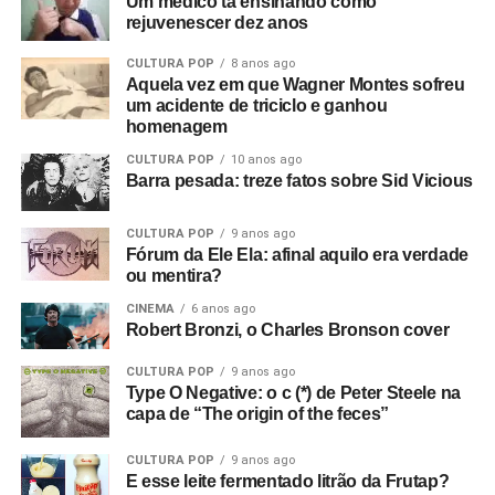
Um médico tá ensinando como
rejuvenescer dez anos
CULTURA POP
8 anos ago
Aquela vez em que Wagner Montes sofreu
um acidente de triciclo e ganhou
homenagem
CULTURA POP
10 anos ago
Barra pesada: treze fatos sobre Sid Vicious
CULTURA POP
9 anos ago
Fórum da Ele Ela: afinal aquilo era verdade
ou mentira?
CINEMA
6 anos ago
Robert Bronzi, o Charles Bronson cover
CULTURA POP
9 anos ago
Type O Negative: o c (*) de Peter Steele na
capa de “The origin of the feces”
CULTURA POP
9 anos ago
E esse leite fermentado litrão da Frutap?