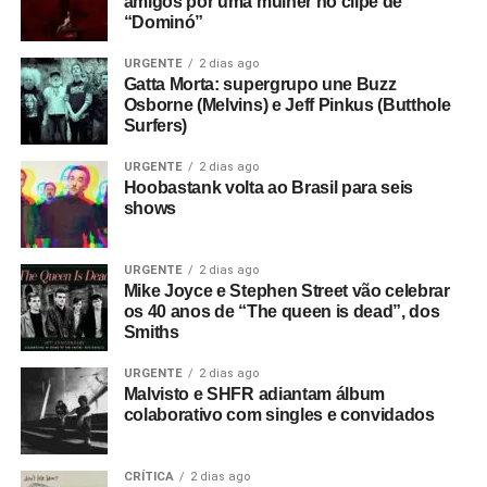
amigos por uma mulher no clipe de
“Dominó”
URGENTE
2 dias ago
Gatta Morta: supergrupo une Buzz
Osborne (Melvins) e Jeff Pinkus (Butthole
Surfers)
URGENTE
2 dias ago
Hoobastank volta ao Brasil para seis
shows
URGENTE
2 dias ago
Mike Joyce e Stephen Street vão celebrar
os 40 anos de “The queen is dead”, dos
Smiths
URGENTE
2 dias ago
Malvisto e SHFR adiantam álbum
colaborativo com singles e convidados
CRÍTICA
2 dias ago