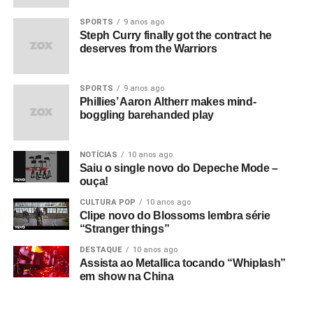
SPORTS
9 anos ago
Steph Curry finally got the contract he
deserves from the Warriors
SPORTS
9 anos ago
Phillies’ Aaron Altherr makes mind-
boggling barehanded play
NOTÍCIAS
10 anos ago
Saiu o single novo do Depeche Mode –
ouça!
CULTURA POP
10 anos ago
Clipe novo do Blossoms lembra série
“Stranger things”
DESTAQUE
10 anos ago
Assista ao Metallica tocando “Whiplash”
em show na China