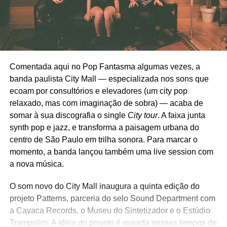
Comentada aqui no Pop Fantasma algumas vezes, a
banda paulista City Mall — especializada nos sons que
ecoam por consultórios e elevadores (um city pop
relaxado, mas com imaginação de sobra) — acaba de
somar à sua discografia o single
City tour
. A faixa junta
synth pop e jazz, e transforma a paisagem urbana do
centro de São Paulo em trilha sonora. Para marcar o
momento, a banda lançou também uma live session com
a nova música.
O som novo do City Mall inaugura a quinta edição do
projeto Patterns, parceria do selo Sound Department com
a Cavaca Records, o Museu do Sintetizador e o Estúdio
Trampolim. A ideia do projeto é ousada nesses tempos de