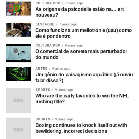
CULTURA POP
7 anos ago
As origens da psicodelia estão na… art
nouveau?
DESTAQUE
7 anos ago
Como funciona um mellotron e (uau) como
ele é por dentro
CULTURA POP
9 anos ago
O comercial de sorvete mais perturbador
do mundo
ARTES
9 anos ago
Um gênio do paisagismo aquático (já ouviu
falar disso?)
SPORTS
9 anos ago
Who are the early favorites to win the NFL
rushing title?
SPORTS
9 anos ago
Boxing continues to knock itself out with
bewildering, incorrect decisions