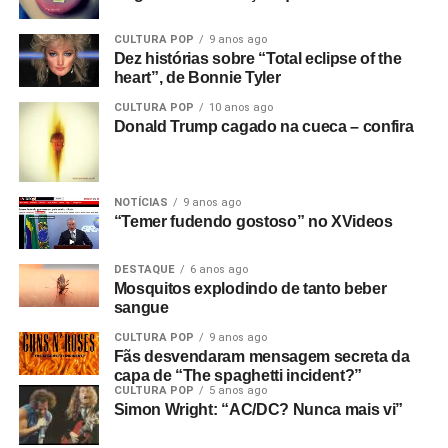
CULTURA POP
9 anos ago
Dez histórias sobre “Total eclipse of the
heart”, de Bonnie Tyler
CULTURA POP
10 anos ago
Donald Trump cagado na cueca – confira
NOTÍCIAS
9 anos ago
“Temer fudendo gostoso” no XVideos
DESTAQUE
6 anos ago
Mosquitos explodindo de tanto beber
sangue
CULTURA POP
9 anos ago
Fãs desvendaram mensagem secreta da
capa de “The spaghetti incident?”
CULTURA POP
5 anos ago
Simon Wright: “AC/DC? Nunca mais vi”