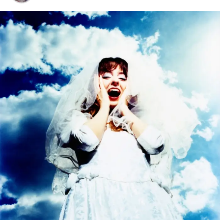
***
“Sentir mas sem sofrer do corte / olhar pra dor e até sorrir
com a sorte”, canta Lígia Kamada em
Sacode
, uma das