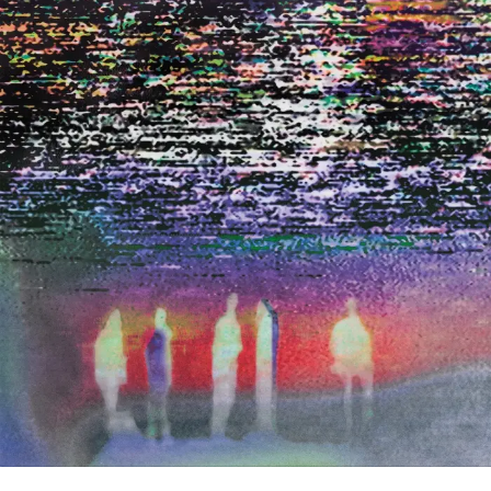
assume referências de Radiohead e Chico Buarque, mas
também mistura emanações de Arctic Monkeys e
guitarras em clima de blues pós-punk. A faixa tem
participação de Mariana Estol nos vocais, e uma letra que
mete o dedo na ferida das expectativas que, muitas
vezes, não representam nada (“nunca que você vai
encontrar dentro do armário / algo lendário, é tudo
vestuário / sabe aquela luz que a gente vê de madrugada
/ é quase nada, mas satisfaz a alma”).
Abrindo o disco,
Casos de Colômbia
serve de balizador
para faixas poéticas como o soul psicodélico de
Nuvem
nua
, o easy listening esparso de
Dorme pra ver se me
esquece,
o pop rock radicalmente brasileiro de
Quem
nunca quis demais
e
Um tempo pra pensar
– estas duas
lembrando um pouco o som praiano de Lulu Santos e
Charlie Brown Jr. Também cede espaço para a vibe
sixties de
Ce la vie
e para o clima alt-disco de
Como te
dizer,
que traz lembranças de Arctic Monkeys,