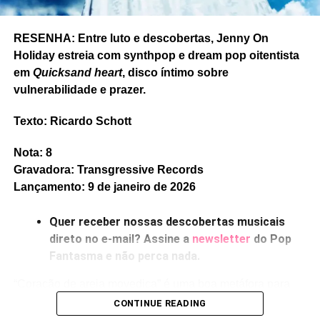
faixas mais marcantes do álbum
Kamadas
, gravada com
participação de Jhayam. A música acaba de ganhar um
RESENHA: Entre luto e descobertas, Jenny On
clipe em preto e branco, dirigido por Gui Midões, com
Holiday estreia com synthpop e dream pop oitentista
cenas urbanas e tomadas na Serra da Mantiqueira. Para
em
Quicksand heart
, disco íntimo sobre
conferir o repertório de
Kamadas
ao vivo: no dia 23 de
vulnerabilidade e prazer.
maio, Lígia sobe ao palco do Sesc São José dos
Campos.
Texto: Ricardo Schott
Nota: 8
Gravadora: Transgressive Records
Lançamento: 9 de janeiro de 2026
Quer receber nossas descobertas musicais
direto no e-mail? Assine a
newsletter
do Pop
Fantasma e não perca nada.
“Coração de areia movediça” é uma boa metáfora para
falar de profundidades sentimentais, ou de fragilidades,
CONTINUE READING
ou de perdas – e esses três temas surgem o tempo todo