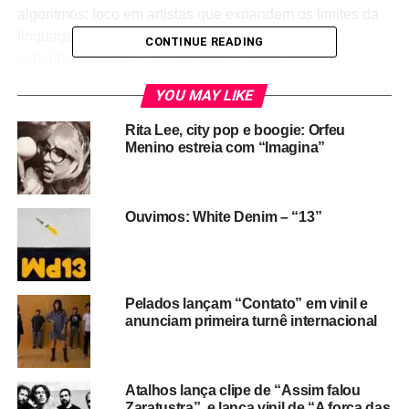
algoritmos: foco em artistas que expandem os limites da
linguagem musical e mergulham fundo nas
CONTINUE READING
experimentações (Foto City Mall: Yasmin
Kalaf/Divulgação).
YOU MAY LIKE
Rita Lee, city pop e boogie: Orfeu
Menino estreia com “Imagina”
Ouvimos: White Denim – “13”
Pelados lançam “Contato” em vinil e
anunciam primeira turnê internacional
Atalhos lança clipe de “Assim falou
Zaratustra”, e lança vinil de “A força das