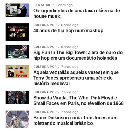
DESTAQUE
5 anos ago
Os ingredientes de uma faixa clássica de
house music
CULTURA POP
6 anos ago
40 anos de hip hop num mashup
CULTURA POP
6 anos ago
Big Fun In The Big Town: a era de ouro do
hip hop em um documentário holandês
CULTURA POP
7 anos ago
Aquela vez (aliás aquelas vezes) em que
Terry Jones apresentou uma série de
história medieval
CULTURA POP
7 anos ago
Show da Virada: The Who, Pink Floyd e
Small Faces em Paris, no réveillon de 1968
CULTURA POP
7 anos ago
Bruce Dickinson canta Tom Jones num
roletrando musical britânico