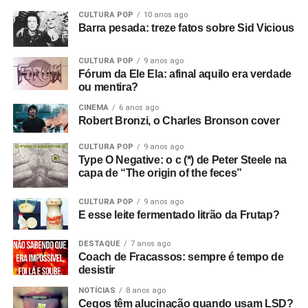
CULTURA POP
10 anos ago
Barra pesada: treze fatos sobre Sid Vicious
CULTURA POP
9 anos ago
Fórum da Ele Ela: afinal aquilo era verdade
ou mentira?
CINEMA
6 anos ago
Robert Bronzi, o Charles Bronson cover
CULTURA POP
9 anos ago
Type O Negative: o c (*) de Peter Steele na
capa de “The origin of the feces”
CULTURA POP
9 anos ago
E esse leite fermentado litrão da Frutap?
DESTAQUE
7 anos ago
Coach de Fracassos: sempre é tempo de
desistir
NOTÍCIAS
8 anos ago
Cegos têm alucinação quando usam LSD?