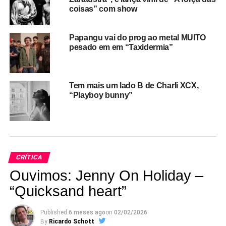
coisas” com show
Papangu vai do prog ao metal MUITO
pesado em em “Taxidermia”
***
Tem mais um lado B de Charli XCX,
Você se apaixonou por
Lives outgrown
, disco sublime
“Playboy bunny”
que Beth Gibbons lançou no ano passado (e que a gente
resenhou por aqui
)? Então corre: Beth foi a convidada
da vez no
Tiny Desk Concerts
, e levou sete músicos para
apertarem-se entre prateleiras e mesas no estúdio da
série. Entre estantes, fios, mesas e papéis, o repertório
CRÍTICA
solo da cantora do Portishead chega a ranger. É
daqueles vídeos que não dá pra deixar passar.
Ouvimos: Jenny On Holiday –
“Quicksand heart”
Published
6 meses ago
on
02/02/2026
By
Ricardo Schott