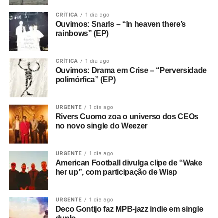
newsletter
e receba nossos posts direto no e-
CRÍTICA
1 dia ago
mail.
Ouvimos: Snarls – “In heaven there’s
rainbows” (EP)
CRÍTICA
1 dia ago
Ouvimos: Drama em Crise – “Perversidade
polimórfica” (EP)
URGENTE
1 dia ago
Rivers Cuomo zoa o universo dos CEOs
no novo single do Weezer
URGENTE
1 dia ago
American Football divulga clipe de “Wake
her up”, com participação de Wisp
URGENTE
1 dia ago
Deco Gontijo faz MPB-jazz indie em single