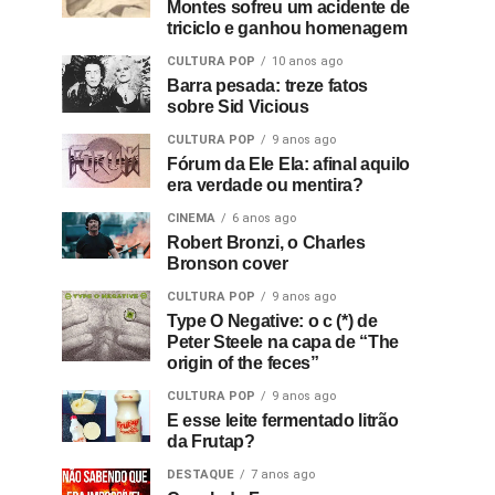
Montes sofreu um acidente de
triciclo e ganhou homenagem
CULTURA POP
10 anos ago
Barra pesada: treze fatos
sobre Sid Vicious
CULTURA POP
9 anos ago
Fórum da Ele Ela: afinal aquilo
era verdade ou mentira?
CINEMA
6 anos ago
Robert Bronzi, o Charles
Bronson cover
CULTURA POP
9 anos ago
Type O Negative: o c (*) de
Peter Steele na capa de “The
origin of the feces”
CULTURA POP
9 anos ago
E esse leite fermentado litrão
da Frutap?
DESTAQUE
7 anos ago