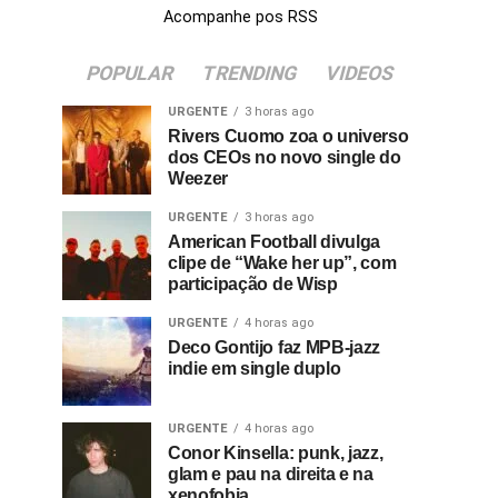
Acompanhe pos RSS
POPULAR
TRENDING
VIDEOS
URGENTE
3 horas ago
Rivers Cuomo zoa o universo
dos CEOs no novo single do
Weezer
URGENTE
3 horas ago
American Football divulga
clipe de “Wake her up”, com
participação de Wisp
URGENTE
4 horas ago
Deco Gontijo faz MPB-jazz
indie em single duplo
URGENTE
4 horas ago
Conor Kinsella: punk, jazz,
glam e pau na direita e na
xenofobia