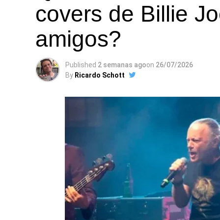
covers de Billie J
amigos?
Published
2 semanas ago
on
26/07/2026
By
Ricardo Schott