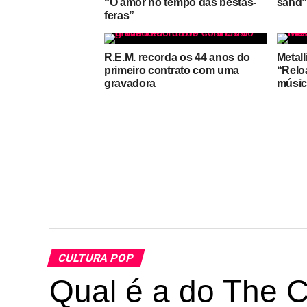
“O amor no tempo das bestas-
sand
feras”
R.E.M. recorda os 44 anos do
Metal
primeiro contrato com uma
“Relo
gravadora
músic
CULTURA POP
Qual é a do The 