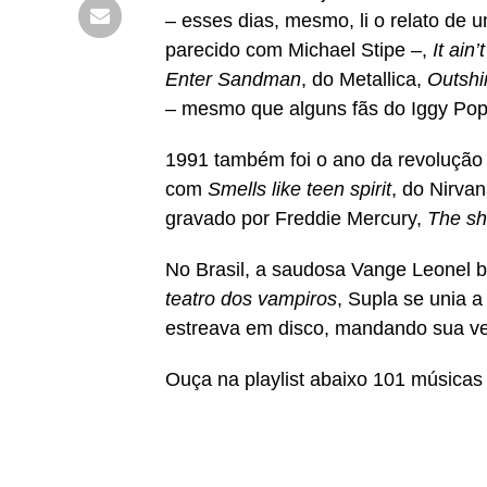
– esses dias, mesmo, li o relato de 
parecido com Michael Stipe –,
It ain’t
Enter Sandman
, do Metallica,
Outshi
– mesmo que alguns fãs do Iggy Po
1991 também foi o ano da revolução
com
Smells like teen spirit
, do Nirva
gravado por Freddie Mercury,
The sh
No Brasil, a saudosa Vange Leonel 
teatro dos vampiros
, Supla se unia 
estreava em disco, mandando sua v
Ouça na playlist abaixo 101 música