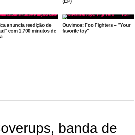
”
(EP)
lica anuncia reedição de
Ouvimos: Foo Fighters – “Your
ad” com 1.700 minutos de
favorite toy”
a
Coverups, banda de