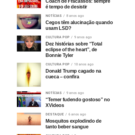
Coach de Fracassos: sempre
é tempo de desistir
NOTÍCIAS
8 anos ago
Cegos têm alucinação quando
usam LSD?
CULTURA POP
9 anos ago
Dez histórias sobre “Total
eclipse of the heart”, de
Bonnie Tyler
CULTURA POP
10 anos ago
Donald Trump cagado na
cueca – confira
NOTÍCIAS
9 anos ago
“Temer fudendo gostoso” no
XVideos
DESTAQUE
6 anos ago
Mosquitos explodindo de
tanto beber sangue