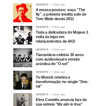
URGENTE
2 dias ago
A mosca pousou: ouça “The
fly”, a primeira inédita solo de
Tom Waits desde 2011
URGENTE
2 dias ago
Toda a delicadeza do Mojave 3
volta às lojas em
relançamentos da 4AD
URGENTE
2 dias ago
Tianastácia celebra 30 anos
com audiovisual e versão
acústica de “O sol”
URGENTE
2 dias ago
Yu Musick celebra a
transformação no single “Des-
rat”
URGENTE
2 dias ago
Elvis Costello anuncia box de
sua estreia “My aim is true”