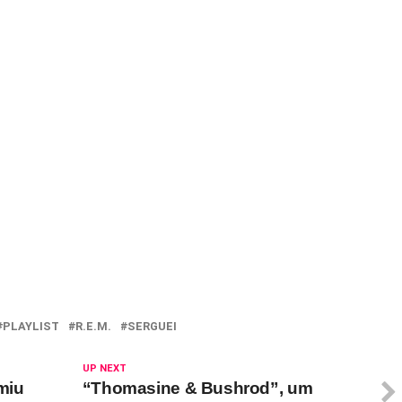
PLAYLIST
R.E.M.
SERGUEI
UP NEXT
miu
“Thomasine & Bushrod”, um