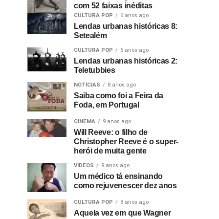
com 52 faixas inéditas
CULTURA POP
6 anos ago
Lendas urbanas históricas 8:
Setealém
CULTURA POP
6 anos ago
Lendas urbanas históricas 2:
Teletubbies
NOTÍCIAS
8 anos ago
Saiba como foi a Feira da
Foda, em Portugal
CINEMA
9 anos ago
Will Reeve: o filho de
Christopher Reeve é o super-
herói de muita gente
VIDEOS
9 anos ago
Um médico tá ensinando
como rejuvenescer dez anos
CULTURA POP
8 anos ago
Aquela vez em que Wagner