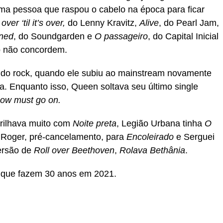
uma pessoa que raspou o cabelo na época para ficar
 over ‘til it’s over,
do Lenny Kravitz,
Alive
, do Pearl Jam,
ned
, do Soundgarden e
O passageiro
, do Capital Inicial
p não concordem.
 do rock, quando ele subiu ao mainstream novamente
na. Enquanto isso, Queen soltava seu último single
ow must go on.
brilhava muito com
Noite preta
, Legião Urbana tinha
O
a Roger, pré-cancelamento, para
Encoleirado
e Serguei
ersão de
Roll over Beethoven
,
Rolava Bethânia
.
s que fazem 30 anos em 2021.