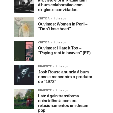
Malvisto e SHFR adiantam
álbum colaborativo com
singles e convidados
CRÍTICA
1 dia ago
Ouvimos: Women In Peril –
“Don’t lose heart”
CRÍTICA
1 dia ago
Ouvimos: I Hate It Too –
“Paying rent in heaven” (EP)
URGENTE
1 dia ago
Josh Rouse anuncia álbum
novo e reencontra o produtor
de “1972”
URGENTE
1 dia ago
Late Again transforma
coincidência com ex-
relacionamentos em dream
pop