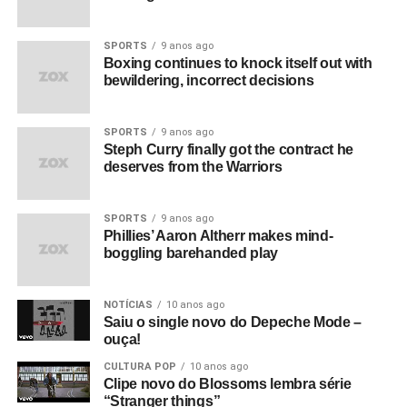
SPORTS
9 anos ago
Boxing continues to knock itself out with
bewildering, incorrect decisions
SPORTS
9 anos ago
Steph Curry finally got the contract he
deserves from the Warriors
SPORTS
9 anos ago
Phillies’ Aaron Altherr makes mind-
boggling barehanded play
NOTÍCIAS
10 anos ago
Saiu o single novo do Depeche Mode –
ouça!
CULTURA POP
10 anos ago
Clipe novo do Blossoms lembra série
“Stranger things”