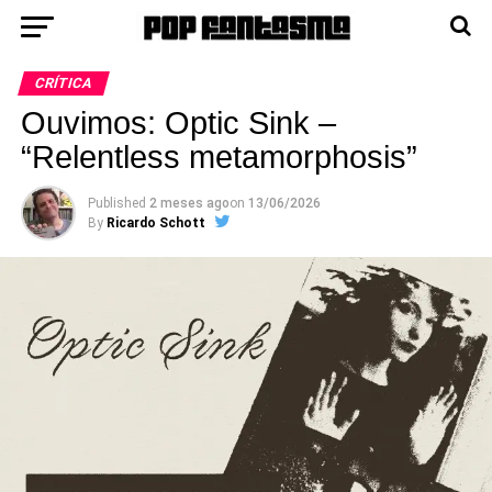
CRÍTICA
Ouvimos: Optic Sink –
“Relentless metamorphosis”
Published
2 meses ago
on
13/06/2026
By
Ricardo Schott