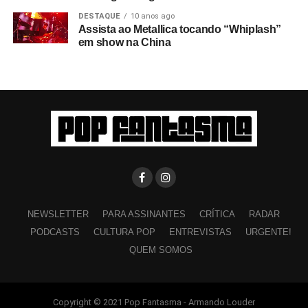
DESTAQUE
10 anos ago
Assista ao Metallica tocando “Whiplash”
em show na China
NEWSLETTER
PARA ASSINANTES
CRÍTICA
RADAR
PODCASTS
CULTURA POP
ENTREVISTAS
URGENTE!
QUEM SOMOS
Copyright © 2021 Pop Fantasma - Armando Louder