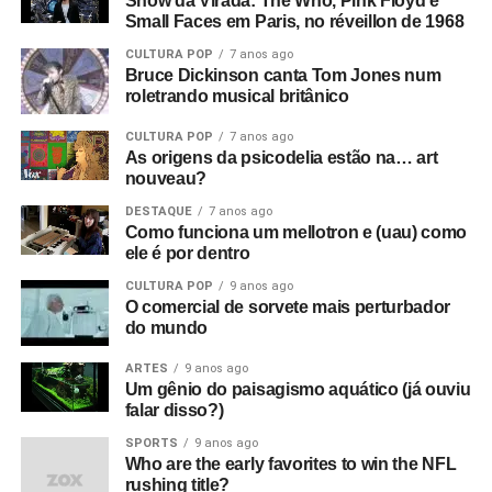
Show da Virada: The Who, Pink Floyd e
Small Faces em Paris, no réveillon de 1968
CULTURA POP
7 anos ago
Bruce Dickinson canta Tom Jones num
roletrando musical britânico
CULTURA POP
7 anos ago
As origens da psicodelia estão na… art
nouveau?
DESTAQUE
7 anos ago
Como funciona um mellotron e (uau) como
ele é por dentro
CULTURA POP
9 anos ago
O comercial de sorvete mais perturbador
do mundo
ARTES
9 anos ago
Um gênio do paisagismo aquático (já ouviu
falar disso?)
SPORTS
9 anos ago
Who are the early favorites to win the NFL
rushing title?