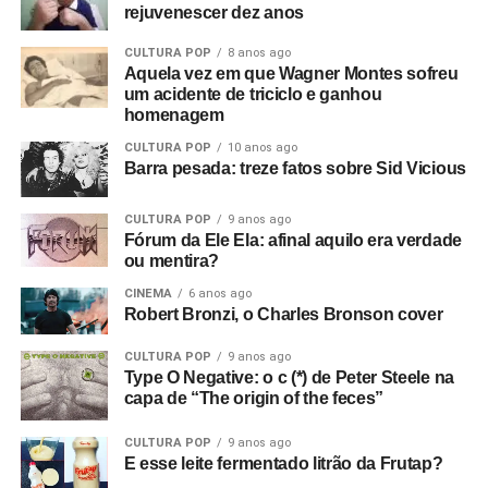
rejuvenescer dez anos
CULTURA POP
8 anos ago
Aquela vez em que Wagner Montes sofreu
um acidente de triciclo e ganhou
homenagem
CULTURA POP
10 anos ago
Barra pesada: treze fatos sobre Sid Vicious
CULTURA POP
9 anos ago
Fórum da Ele Ela: afinal aquilo era verdade
ou mentira?
CINEMA
6 anos ago
Robert Bronzi, o Charles Bronson cover
CULTURA POP
9 anos ago
Type O Negative: o c (*) de Peter Steele na
capa de “The origin of the feces”
CULTURA POP
9 anos ago
E esse leite fermentado litrão da Frutap?