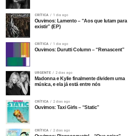
Gostou do texto? Seu apoio mantém o Pop
Fantasma funcionando todo dia.
Apoie aqui.
CRÍTICA
1 dia ago
Ouvimos: Lamento – “Aos que lutam para
E se ainda não assinou, dá tempo:
assine a
existir” (EP)
newsletter
e receba nossos posts direto no e-
mail.
CRÍTICA
1 dia ago
Ouvimos: Durutti Column – “Renascent”
URGENTE
2 dias ago
Madonna e Kylie finalmente dividem uma
música, e ela já está entre nós
CRÍTICA
2 dias ago
Ouvimos: Taxi Girls – “Static”
CRÍTICA
2 dias ago