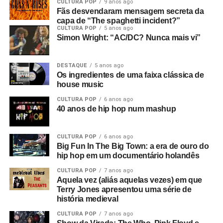
CULTURA POP
9 anos ago
Fãs desvendaram mensagem secreta da
capa de “The spaghetti incident?”
CULTURA POP
5 anos ago
Simon Wright: “AC/DC? Nunca mais vi”
DESTAQUE
5 anos ago
Os ingredientes de uma faixa clássica de
house music
CULTURA POP
6 anos ago
40 anos de hip hop num mashup
CULTURA POP
6 anos ago
Big Fun In The Big Town: a era de ouro do
hip hop em um documentário holandês
CULTURA POP
7 anos ago
Aquela vez (aliás aquelas vezes) em que
Terry Jones apresentou uma série de
história medieval
CULTURA POP
7 anos ago