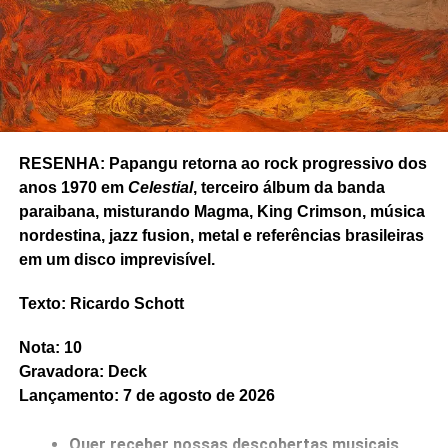
Gostou do texto? Seu apoio mantém o Pop
Fantasma funcionando todo dia.
Apoie aqui.
E se ainda não assinou, dá tempo:
assine a
newsletter
e receba nossos posts direto no e-
mail.
RESENHA: Papangu retorna ao rock progressivo dos
anos 1970 em
Celestial
, terceiro álbum da banda
paraibana, misturando Magma, King Crimson, música
nordestina, jazz fusion, metal e referências brasileiras
em um disco imprevisível.
Texto: Ricardo Schott
RELATED TOPICS:
BEN BAUERMEISTER
DIG! RECORDS
FEATURED
KEITH COOPER
MAYA DEREN
NATALIE HOFFMANN
OPTIC SINK
Nota: 10
RELENTLESS METAMORPHOSIS
RESENHA
Gravadora: Deck
RICARDO SCHOTT
Lançamento: 7 de agosto de 2026
UP NEXT
Ouvimos: Brockhoff – “Easy peeler”
Quer receber nossas descobertas musicais