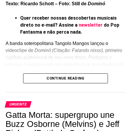
Texto: Ricardo Schott – Foto: Still de
Dominó
Quer receber nossas descobertas musicais
direto no e-mail? Assine a
newsletter
do Pop
Fantasma e não perca nada.
RELATED TOPICS:
A BALSA
FEATURED
SAILOR MOON
A banda soteropolitana Tangolo Mangos lançou o
UP NEXT
videoclipe de
Dominó (Citação: Falando nisso)
, primeiro
Agenda RJ: Batucada Tamarindo traz fusão
capítulo audiovisual de seu novo disco,
Pedagios y
rítmica para turnê nos Sescs
caronas
, lançado neste ano pela Deck (e resenhado pela
DON'T MISS
gente
aqui
). Dirigido por Giovanna Castellari e Hernan
Henry Rollins e Ian MacKaye vão lançar disco
Marques, o vídeo mostra uma narrativa inspirada nas
CONTINUE READING
inédito dos Cramps
relações de desejo, parceria e disputa.
Ricardo Schott
URGENTE
Gatta Morta: supergrupo une
Ricardo Schott é jornalista, radialista, editor e principal
Buzz Osborne (Melvins) e Jeff
colaborador do POP FANTASMA.