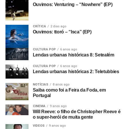
Ouvimos: Venturing – “Nowhere” (EP)
CRÍTICA
2 dias ago
Ouvimos: ttoró – “Isca” (EP)
CULTURA POP
6 anos ago
Lendas urbanas históricas 8: Setealém
“É bom voltar a lançar música nova. É como se uma
CULTURA POP
6 anos ago
Lendas urbanas históricas 2: Teletubbies
válvula de pressão criativa tivesse sido aberta”, afirmou
Doug Robb sobre o momento atual do grupo.
NOTÍCIAS
8 anos ago
Saiba como foi a Feira da Foda, em
Gostou do texto? Seu apoio mantém o Pop
Portugal
Fantasma funcionando todo dia.
Apoie aqui.
CINEMA
9 anos ago
E se ainda não assinou, dá tempo:
assine a
Will Reeve: o filho de Christopher Reeve é
o super-herói de muita gente
newsletter
e receba nossos posts direto no e-
mail.
VIDEOS
9 anos ago