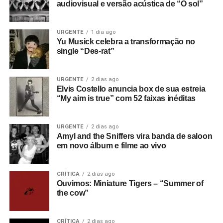
fazendo versões da música. É incrível”, afirmou Dan
audiovisual e versão acústica de “O sol”
Estrin sobre a permanência da faixa no cotidiano dos fãs.
URGENTE
1 dia ago
Em 2026, o Hoobastank também apresentou uma nova
Yu Musick celebra a transformação no
música:
How do you sleep?
, primeiro lançamento inédito
single “Des-rat”
desde Push pull, de 2018. A faixa marcou o reencontro da
banda com Howard Benson, produtor de Hoobastank e
URGENTE
2 dias ago
The reason, e foi apresentada ao vivo durante o Vans
Elvis Costello anuncia box de sua estreia
Warped Tour, em Washington, D.C.
“My aim is true” com 52 faixas inéditas
URGENTE
2 dias ago
Amyl and the Sniffers vira banda de saloon
em novo álbum e filme ao vivo
CRÍTICA
2 dias ago
Ouvimos: Miniature Tigers – “Summer of
the cow”
CRÍTICA
2 dias ago