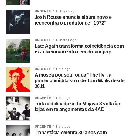
URGENTE
16 horas ago
Josh Rouse anuncia álbum novo e
reencontra o produtor de “1972”
URGENTE
18 horas ago
Late Again transforma coincidência com
ex-relacionamentos em dream pop
URGENTE
1 dia ago
A mosca pousou: ouça “The fly”, a
primeira inédita solo de Tom Waits desde
2011
Mais de 20 anos depois, a faixa continua encontrando
novos públicos.
The reason
ultrapassou 1,5 bilhão de
URGENTE
1 dia ago
reproduções no Spotify e voltou a circular na cultura pop
Toda a delicadeza do Mojave 3 volta às
em momentos como a tendência #NotAPerfectPerson, no
lojas em relançamentos da 4AD
TikTok, e a presença na série
Treta
, da Netflix.
URGENTE
1 dia ago
“Todos os dias, somos marcados em vídeos de pessoas
Tianastácia celebra 30 anos com