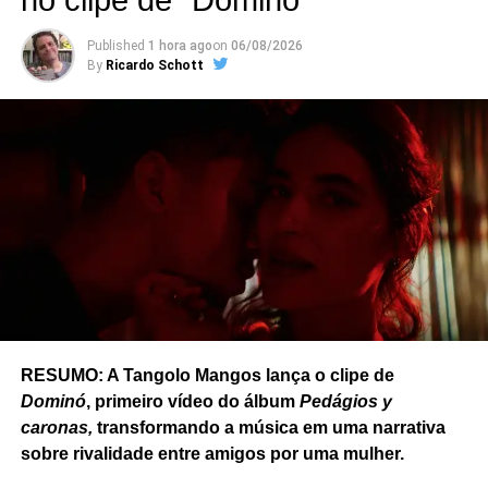
no clipe de “Dominó”
contracultural presente tanto na obra do poeta quanto na
identidade do grupo”, contam.
Published
1 hora ago
on
06/08/2026
By
Ricardo Schott
Foto: Divulgação
RESUMO: A Tangolo Mangos lança o clipe de
Dominó
, primeiro vídeo do álbum
Pedágios y
caronas,
transformando a música em uma narrativa
sobre rivalidade entre amigos por uma mulher.