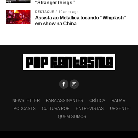
“Stranger things”
DESTAQUE
10 anos ago
Assista ao Metallica tocando “Whiplash”
em show na China
NEWSLETTER
PARA ASSINANTES
CRÍTICA
RADAR
PODCASTS
CULTURA POP
ENTREVISTAS
URGENTE!
QUEM SOMOS