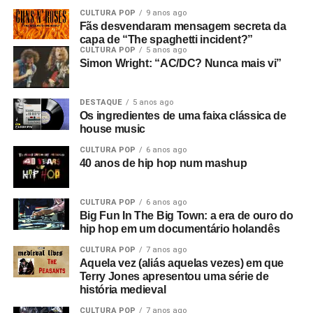
Grande, São Paulo/SP
CULTURA POP
9 anos ago
Fãs desvendaram mensagem secreta da
Artistas convidados: Aléxia + Di Ferrero + Dead Fish
capa de “The spaghetti incident?”
Ingresso
aqui
.
CULTURA POP
5 anos ago
Simon Wright: “AC/DC? Nunca mais vi”
Hoobastank em Nova Iguaçu/RJ
Data: 8/11, domingo
DESTAQUE
5 anos ago
Cidade: Nova Iguaçu/RJ
Os ingredientes de uma faixa clássica de
Evento: Rock Festival
house music
Local e endereço: ainda não divulgados oficialmente para
CULTURA POP
6 anos ago
a edição de 2026
40 anos de hip hop num mashup
Ingresso: em breve
CULTURA POP
6 anos ago
Big Fun In The Big Town: a era de ouro do
hip hop em um documentário holandês
CULTURA POP
7 anos ago
Aquela vez (aliás aquelas vezes) em que
Terry Jones apresentou uma série de
história medieval
CULTURA POP
7 anos ago