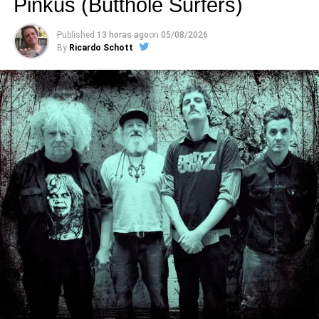
Pinkus (Butthole Surfers)
Published
13 horas ago
on
05/08/2026
By
Ricardo Schott
A música usa o dominó como metáfora. Mas se você está
achando que o clipe tem uma partida de dominó, se
enganou redondamente: o vídeo acompanha dois amigos
que entram em um bar e passam a disputar a atenção de
uma mulher. A metáfora do jogo serve como ponto de