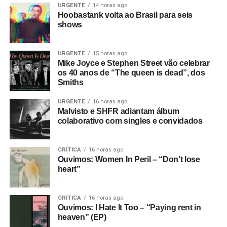
Charland (baixo). A banda ganhou projeção internacional
URGENTE
14 horas ago
Hoobastank volta ao Brasil para seis
no começo dos anos 2000 com uma mistura de rock
shows
alternativo, pós-grunge e refrões melódicos.
O álbum
Hoobastank
, lançado em 2001, apresentou
URGENTE
15 horas ago
Mike Joyce e Stephen Street vão celebrar
músicas como
Crawling in the dark, Running away
e
os 40 anos de “The queen is dead”, dos
LISTA DE FAIXAS
Remember me
, mas foi com
The reason
, de 2003, que o
Smiths
grupo alcançou seu maior sucesso. Produzido por
01.
Taco bellboy
Howard Benson, o disco chegou ao terceiro lugar da
URGENTE
16 horas ago
02.
Victims of the universe
Malvisto e SHFR adiantam álbum
Billboard 200
e teve a faixa-título como um dos grandes
colaborativo com singles e convidados
03.
Black hall
hits do rock dos anos 2000.
04.
Clear smoke
CRÍTICA
16 horas ago
Gostou do texto? Seu apoio mantém o Pop
Ouvimos: Women In Peril – “Don’t lose
heart”
Fantasma funcionando todo dia.
Apoie aqui.
E se ainda não assinou, dá tempo:
assine a
CRÍTICA
16 horas ago
newsletter
e receba nossos posts direto no e-
Ouvimos: I Hate It Too – “Paying rent in
mail.
heaven” (EP)