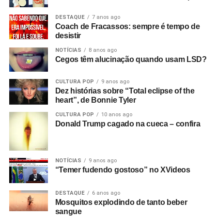
Data: 4/11, quarta-feira
DESTAQUE
7 anos ago
Local: Tork n’ Roll
Coach de Fracassos: sempre é tempo de
Endereço: Avenida Marechal Floriano Peixoto, 1695,
desistir
Rebouças, Curitiba/PR
NOTÍCIAS
8 anos ago
Artista convidada: Aléxia
Cegos têm alucinação quando usam LSD?
Ingresso
aqui
.
CULTURA POP
9 anos ago
Hoobastank em Campinas/SP
Dez histórias sobre “Total eclipse of the
heart”, de Bonnie Tyler
Data: 6/11, sexta-feira
Local: MultiArena
CULTURA POP
10 anos ago
Donald Trump cagado na cueca – confira
Endereço: Avenida Dr. Antônio Carlos Couto de Barros,
2156, Jardim Conceição, Sousas, Campinas/SP
Ingresso
aqui
.
Artista convidada: Aléxia
NOTÍCIAS
9 anos ago
“Temer fudendo gostoso” no XVideos
Hoobastank em São Paulo/SP
Data: 7/11, sábado
DESTAQUE
6 anos ago
Mosquitos explodindo de tanto beber
Local: Terra SP
sangue
Endereço: Avenida Salim Antônio Curiati, 160, Campo