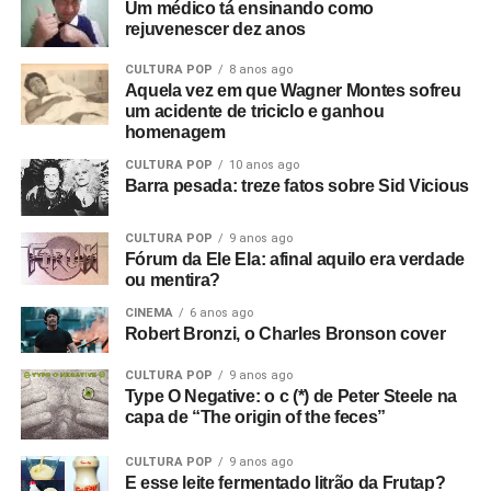
Um médico tá ensinando como
SERVIÇO
rejuvenescer dez anos
CULTURA POP
8 anos ago
Hoobastank em Vila Velha/ES
Aquela vez em que Wagner Montes sofreu
Data: 1/11, domingo
um acidente de triciclo e ganhou
Evento: Somos Rock Festival
homenagem
Local e endereço: ainda não divulgados oficialmente para
CULTURA POP
10 anos ago
a edição de 2026
Barra pesada: treze fatos sobre Sid Vicious
Artista convidada: Aléxia
Ingresso
aqui
.
CULTURA POP
9 anos ago
Fórum da Ele Ela: afinal aquilo era verdade
ou mentira?
Hoobastank em Belo Horizonte/MG
Data: 2/11, segunda-feira
CINEMA
6 anos ago
Robert Bronzi, o Charles Bronson cover
Local: Mister Rock
Endereço: Avenida Tereza Cristina, 295, Prado, Belo
CULTURA POP
9 anos ago
Horizonte/MG
Type O Negative: o c (*) de Peter Steele na
Artista convidada: Aléxia
capa de “The origin of the feces”
Ingresso
aqui
.
CULTURA POP
9 anos ago
E esse leite fermentado litrão da Frutap?
Hoobastank em Curitiba/PR