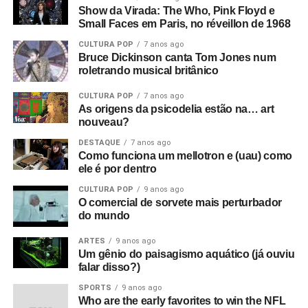
Show da Virada: The Who, Pink Floyd e
Small Faces em Paris, no réveillon de 1968
CULTURA POP
7 anos ago
Bruce Dickinson canta Tom Jones num
roletrando musical britânico
CULTURA POP
7 anos ago
As origens da psicodelia estão na… art
nouveau?
DESTAQUE
7 anos ago
Como funciona um mellotron e (uau) como
ele é por dentro
CULTURA POP
9 anos ago
O comercial de sorvete mais perturbador
do mundo
ARTES
9 anos ago
Um gênio do paisagismo aquático (já ouviu
falar disso?)
SPORTS
9 anos ago
Who are the early favorites to win the NFL