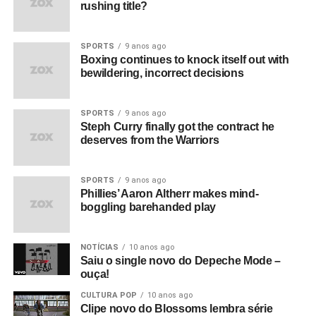
rushing title?
SPORTS
9 anos ago
Boxing continues to knock itself out with
bewildering, incorrect decisions
SPORTS
9 anos ago
Steph Curry finally got the contract he
deserves from the Warriors
SPORTS
9 anos ago
Phillies’ Aaron Altherr makes mind-
boggling barehanded play
NOTÍCIAS
10 anos ago
Saiu o single novo do Depeche Mode –
ouça!
CULTURA POP
10 anos ago
Clipe novo do Blossoms lembra série