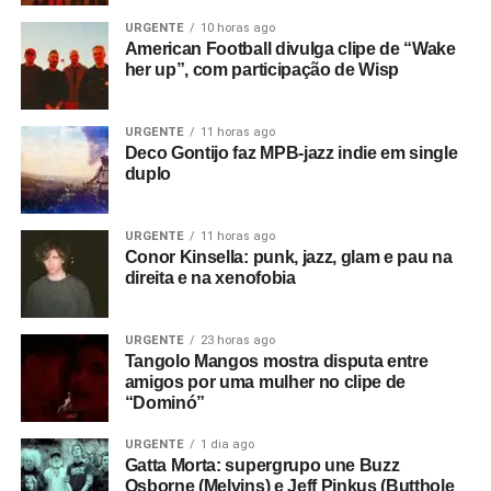
URGENTE
10 horas ago
American Football divulga clipe de “Wake
her up”, com participação de Wisp
URGENTE
11 horas ago
Deco Gontijo faz MPB-jazz indie em single
duplo
URGENTE
11 horas ago
Conor Kinsella: punk, jazz, glam e pau na
direita e na xenofobia
URGENTE
23 horas ago
Tangolo Mangos mostra disputa entre
amigos por uma mulher no clipe de
“Dominó”
URGENTE
1 dia ago
Gatta Morta: supergrupo une Buzz
Osborne (Melvins) e Jeff Pinkus (Butthole