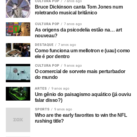
CULTURA POP
7 anos ago
Bruce Dickinson canta Tom Jones num
roletrando musical britânico
CULTURA POP
7 anos ago
As origens da psicodelia estão na… art
nouveau?
DESTAQUE
7 anos ago
Como funciona um mellotron e (uau) como
ele é por dentro
CULTURA POP
9 anos ago
O comercial de sorvete mais perturbador
do mundo
ARTES
9 anos ago
Um gênio do paisagismo aquático (já ouviu
falar disso?)
SPORTS
9 anos ago
Who are the early favorites to win the NFL
rushing title?