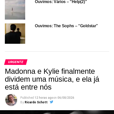
Ouvimos: Vários – “Help(2)”
Ouvimos: The Sophs – “Goldstar”
URGENTE
Madonna e Kylie finalmente
dividem uma música, e ela já
está entre nós
Published
12 horas ago
on
06/08/2026
By
Ricardo Schott