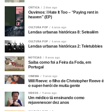
obra do mau tempo, eles acabaram sendo os headliners).
Dá o que pensar: se o Geese anda tão destacado assim,
CRÍTICA
2 dias ago
Ouvimos: I Hate It Too – “Paying rent in
por que é que a posição de banda principal no Primavera
heaven” (EP)
Sound dependeu de uma tempestade?
CULTURA POP
6 anos ago
Lendas urbanas históricas 8: Setealém
CULTURA POP
6 anos ago
Lendas urbanas históricas 2: Teletubbies
NOTÍCIAS
8 anos ago
Saiba como foi a Feira da Foda, em
Portugal
CINEMA
9 anos ago
Will Reeve: o filho de Christopher Reeve é
o super-herói de muita gente
VIDEOS
9 anos ago
Um médico tá ensinando como
rejuvenescer dez anos