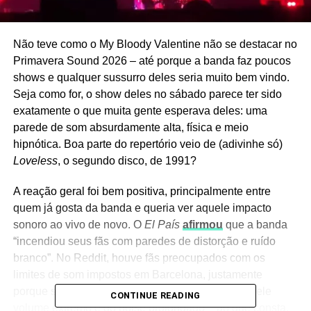
Não teve como o My Bloody Valentine não se destacar no
Primavera Sound 2026 – até porque a banda faz poucos
shows e qualquer sussurro deles seria muito bem vindo.
Seja como for, o show deles no sábado parece ter sido
exatamente o que muita gente esperava deles: uma
parede de som absurdamente alta, física e meio
hipnótica. Boa parte do repertório veio de (adivinhe só)
Loveless
, o segundo disco, de 1991?
A reação geral foi bem positiva, principalmente entre
quem já gosta da banda e queria ver aquele impacto
sonoro ao vivo de novo. O
El País
afirmou
que a banda
“incendiou seus fãs com paredes de distorção e ruído
branco”. No Reddit, houve fãs preocupados com os
limites de som impostos em Barcelona, justamente
porque shows do MBV costumam depender daquele
CONTINUE READING
volume extremo e do noise prolongado – ao que consta,