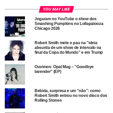
todo mundo saiu satisfeito. O MBV continua sendo uma
YOU MAY LIKE
banda que não faz concessão nenhuma ao vivo. E era
exatamente isso que o público do grupo queria ver.
Jogaram no YouTube o show dos
Smashing Pumpkins no Lollapalooza
Chicago 2026
Robert Smith mete o pau na “ideia
absurda de um show de intervalo na
final da Copa do Mundo” e em Trump
Ouvimos: Opal Mag – “Goodbye
lavender” (EP)
Bebida, surpresa e um “não”: como
Robert Smith entrou no novo disco dos
Rolling Stones