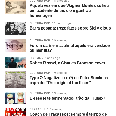
CULTURA POP
8 anos ago
Aquela vez em que Wagner Montes sofreu
um acidente de triciclo e ganhou
homenagem
CULTURA POP
10 anos ago
Barra pesada: treze fatos sobre Sid Vicious
CULTURA POP
9 anos ago
RELATED TOPICS:
FEATURED
GEESE
GORILLAZ
Fórum da Ele Ela: afinal aquilo era verdade
MY BLOODY VALENTINE
OLIVIA RODRIGO
ou mentira?
PRIMAVERA SOUND 2026
ROBERT SMITH
CINEMA
6 anos ago
UP NEXT
Robert Bronzi, o Charles Bronson cover
Venda geral para o Rock In Rio começa hoje às
19h
CULTURA POP
9 anos ago
Type O Negative: o c (*) de Peter Steele na
DON'T MISS
capa de “The origin of the feces”
O show do Cure no Primavera Sound tá no
YouTube (assista logo!)
CULTURA POP
9 anos ago
E esse leite fermentado litrão da Frutap?
Ricardo Schott
DESTAQUE
7 anos ago
Coach de Fracassos: sempre é tempo de