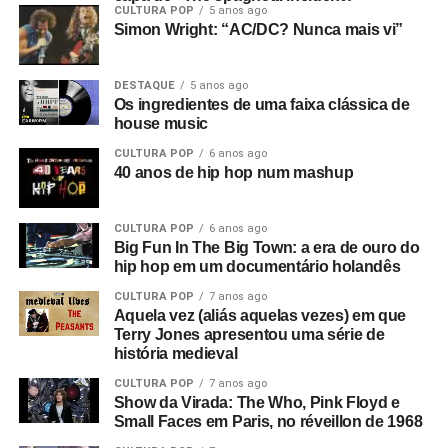
CULTURA POP
5 anos ago
Simon Wright: “AC/DC? Nunca mais vi”
DESTAQUE
5 anos ago
Os ingredientes de uma faixa clássica de
house music
CULTURA POP
6 anos ago
40 anos de hip hop num mashup
CULTURA POP
6 anos ago
Big Fun In The Big Town: a era de ouro do
hip hop em um documentário holandês
CULTURA POP
7 anos ago
Aquela vez (aliás aquelas vezes) em que
Terry Jones apresentou uma série de
história medieval
CULTURA POP
7 anos ago
Show da Virada: The Who, Pink Floyd e
Small Faces em Paris, no réveillon de 1968