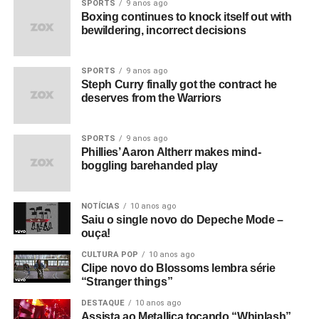
SPORTS
9 anos ago
Boxing continues to knock itself out with
bewildering, incorrect decisions
SPORTS
9 anos ago
Steph Curry finally got the contract he
deserves from the Warriors
SPORTS
9 anos ago
Phillies’ Aaron Altherr makes mind-
boggling barehanded play
NOTÍCIAS
10 anos ago
Saiu o single novo do Depeche Mode –
ouça!
CULTURA POP
10 anos ago
Clipe novo do Blossoms lembra série
“Stranger things”
DESTAQUE
10 anos ago
Assista ao Metallica tocando “Whiplash”