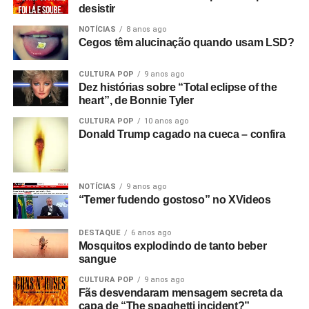
desistir
Ricardo Schott é jornalista, radialista, editor e principal
NOTÍCIAS
8 anos ago
colaborador do POP FANTASMA.
Cegos têm alucinação quando usam LSD?
CULTURA POP
9 anos ago
Dez histórias sobre “Total eclipse of the
heart”, de Bonnie Tyler
CULTURA POP
10 anos ago
Donald Trump cagado na cueca – confira
NOTÍCIAS
9 anos ago
“Temer fudendo gostoso” no XVideos
DESTAQUE
6 anos ago
Mosquitos explodindo de tanto beber
sangue
CULTURA POP
9 anos ago
Fãs desvendaram mensagem secreta da
capa de “The spaghetti incident?”