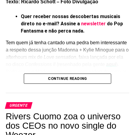
Texto: Ricardo Schott – Foto Divulgação
Quer receber nossas descobertas musicais
direto no e-mail? Assine a
newsletter
do Pop
Fantasma e não perca nada.
Tem quem já tenha cantado uma pedra bem interessante
a respeito dessa junção Madonna + Kylie Minogue para o
afterhours mix de
Love sensation
, faixa lançada por ela
no disco
Confessions II
(resenhado pela gente
aqui
).
Pode ser que Madonna se anime com a ideia de remixar
algumas músicas com participações de convidados, e
CONTINUE READING
isso vire uma versão 2 do álbum — uma versão 2 do
disco II, enfim.
URGENTE
Sobre isso, nada confirmado até o momento, embora
Confessions II
já tenha ganhado duas versões extras –
Rivers Cuomo zoa o universo
uma
Afterhours edition,
sem o remix com Kylie
,
e uma
dos CEOs no novo single do
especial para o aplcativo de relacionamentos Grindr. Fora