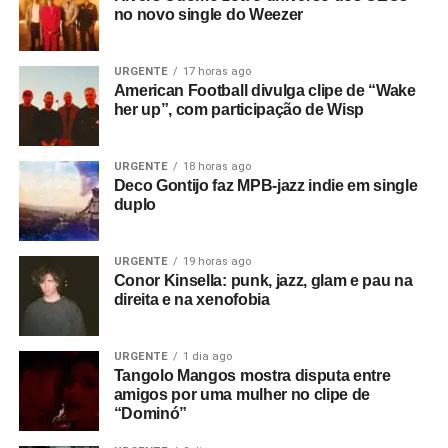
no novo single do Weezer
URGENTE
17 horas ago
American Football divulga clipe de “Wake
her up”, com participação de Wisp
Um post compartilhado por Scomodo (@scomodo)
URGENTE
18 horas ago
Deco Gontijo faz MPB-jazz indie em single
duplo
E O GEESE, HEIN?
Como rolou um pé d’água depois do
show deles, o Geese acabou sendo o headliner de sexta
– a situação foi apontada por vários veículos depois do
URGENTE
19 horas ago
Conor Kinsella: punk, jazz, glam e pau na
show deles. O jornalista brasileiro Marco Barbosa,
direita e na xenofobia
presente ao show,
lançou
essa em sua newsletter: “Ficou
a dúvida: teria sido a tempestade parte da (suposta)
psyop
que bombou o Geese nas plataformas e sites de
URGENTE
1 dia ago
Tangolo Mangos mostra disputa entre
música? Afinal, a emergência climática fez da banda,
amigos por uma mulher no clipe de
inesperadamente, a principal atração do primeiro dia do
“Dominó”
Primavera Sound 2026″, disse ele, que não achou o