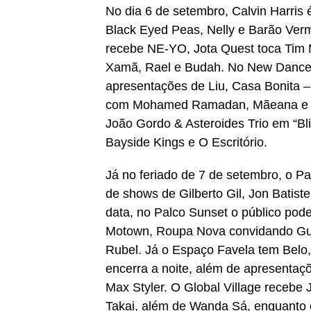
No dia 6 de setembro, Calvin Harris
Black Eyed Peas, Nelly e Barão Ver
recebe NE-YO, Jota Quest toca Tim
Xamã, Rael e Budah. No New Dance 
apresentações de Liu, Casa Bonita – B
com Mohamed Ramadan, Mãeana e Ben
João Gordo & Asteroides Trio em “Bl
Bayside Kings e O Escritório.
Já no feriado de 7 de setembro, o Pa
de shows de Gilberto Gil, Jon Bati
data, no Palco Sunset o público pode
Motown, Roupa Nova convidando Gui
Rubel. Já o Espaço Favela tem Belo,
encerra a noite, além de apresentaç
Max Styler. O Global Village recebe
Takai, além de Wanda Sá, enquanto o