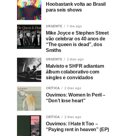
Hoobastank volta ao Brasil
para seis shows
URGENTE
1 dia ago
Mike Joyce e Stephen Street
vão celebrar os 40 anos de
“The queen is dead”, dos
Smiths
URGENTE
2 dias ago
Malvisto e SHFR adiantam
álbum colaborativo com
singles e convidados
CRÍTICA
2 dias ago
Ouvimos: Women In Peril –
“Don’t lose heart”
CRÍTICA
2 dias ago
Ouvimos: I Hate It Too –
“Paying rent in heaven” (EP)