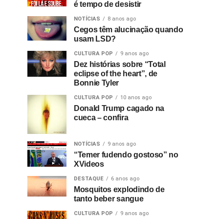
é tempo de desistir
NOTÍCIAS
8 anos ago
Cegos têm alucinação quando
usam LSD?
CULTURA POP
9 anos ago
Dez histórias sobre “Total
eclipse of the heart”, de
Bonnie Tyler
CULTURA POP
10 anos ago
Donald Trump cagado na
cueca – confira
NOTÍCIAS
9 anos ago
“Temer fudendo gostoso” no
XVideos
DESTAQUE
6 anos ago
Mosquitos explodindo de
tanto beber sangue
CULTURA POP
9 anos ago