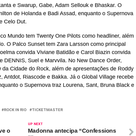
kanta e Swarup, Gabe, Adam Sellouk e Bhaskar. O
milton de Holanda e Badi Assad, enquanto o Supernova
e Celo Dut.
alco Mundo tem Twenty One Pilots como headliner, além
lo. O Palco Sunset tem Zara Larsson como principal
oelma convida Viviane Batidão e Carol Biazin convida
be DENNIS, Suel e Marvvila. No New Dance Order,
 da Cidade do Rock, além de apresentações de Roddy
z, Antdot, Riascode e Bakka. Já o Global Village recebe
enquanto o Supernova traz Lourena, Sant, Bruna Black e
ROCK IN RIO
TICKETMASTER
UP NEXT
ve o
Madonna antecipa “Confessions