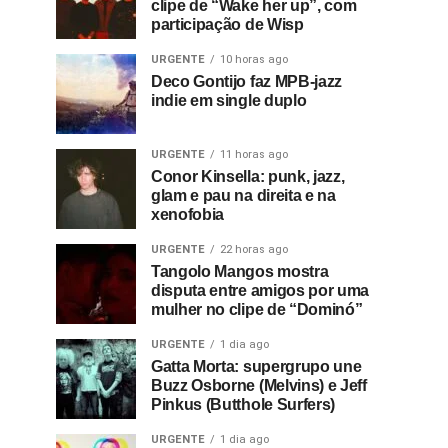
clipe de “Wake her up”, com
participação de Wisp
URGENTE
10 horas ago
Deco Gontijo faz MPB-jazz
indie em single duplo
URGENTE
11 horas ago
Conor Kinsella: punk, jazz,
glam e pau na direita e na
xenofobia
URGENTE
22 horas ago
Tangolo Mangos mostra
disputa entre amigos por uma
mulher no clipe de “Dominó”
URGENTE
1 dia ago
Gatta Morta: supergrupo une
Buzz Osborne (Melvins) e Jeff
Pinkus (Butthole Surfers)
URGENTE
1 dia ago