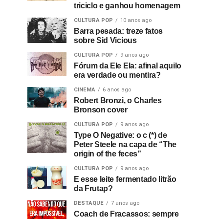
triciclo e ganhou homenagem
CULTURA POP
10 anos ago
Barra pesada: treze fatos
sobre Sid Vicious
CULTURA POP
9 anos ago
Fórum da Ele Ela: afinal aquilo
era verdade ou mentira?
CINEMA
6 anos ago
Robert Bronzi, o Charles
Bronson cover
CULTURA POP
9 anos ago
Type O Negative: o c (*) de
Peter Steele na capa de “The
origin of the feces”
CULTURA POP
9 anos ago
E esse leite fermentado litrão
da Frutap?
DESTAQUE
7 anos ago
Coach de Fracassos: sempre