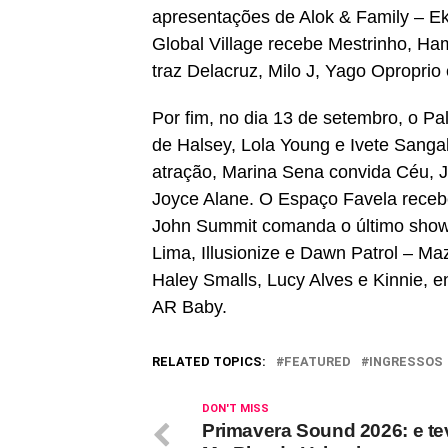
apresentações de Alok & Family – E
Global Village recebe Mestrinho, Ha
traz Delacruz, Milo J, Yago Oproprio 
Por fim, no dia 13 de setembro, o P
de Halsey, Lola Young e Ivete Sanga
atração, Marina Sena convida Céu, J
Joyce Alane. O Espaço Favela rece
John Summit comanda o último show
Lima, Illusionize e Dawn Patrol – Ma
Haley Smalls, Lucy Alves e Kinnie, 
AR Baby.
RELATED TOPICS:
FEATURED
INGRESSOS
DON'T MISS
Primavera Sound 2026: e te