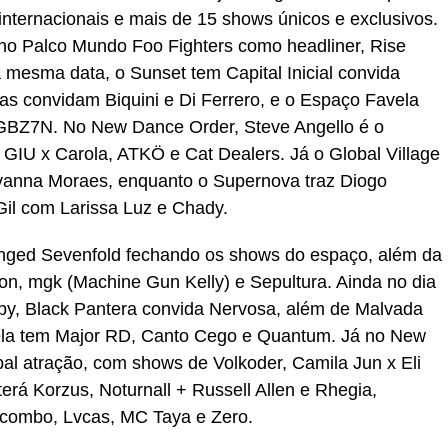
internacionais e mais de 15 shows únicos e exclusivos.
m no Palco Mundo Foo Fighters como headliner, Rise
 mesma data, o Sunset tem Capital Inicial convida
as convidam Biquini e Di Ferrero, e o Espaço Favela
GBZ7N. No New Dance Order, Steve Angello é o
 GIU x Carola, ATKÖ e Cat Dealers. Já o Global Village
vanna Moraes, enquanto o Supernova traz Diogo
Gil com Larissa Luz e Chady.
nged Sevenfold fechando os shows do espaço, além da
n, mgk (Machine Gun Kelly) e Sepultura. Ainda no dia
y, Black Pantera convida Nervosa, além de Malvada
ela tem Major RD, Canto Cego e Quantum. Já no New
al atração, com shows de Volkoder, Camila Jun x Eli
terá Korzus, Noturnall + Russell Allen e Rhegia,
combo, Lvcas, MC Taya e Zero.