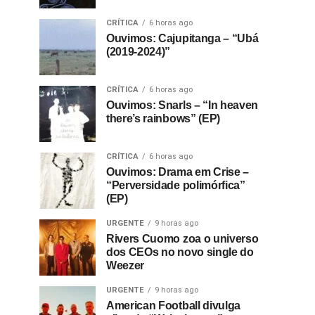
CRÍTICA
6 horas ago
Ouvimos: Cajupitanga – “Ubá
(2019-2024)”
CRÍTICA
6 horas ago
Ouvimos: Snarls – “In heaven
there’s rainbows” (EP)
CRÍTICA
6 horas ago
Ouvimos: Drama em Crise –
“Perversidade polimórfica”
(EP)
URGENTE
9 horas ago
Rivers Cuomo zoa o universo
dos CEOs no novo single do
Weezer
URGENTE
9 horas ago
American Football divulga