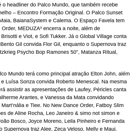
 é o headliner do Palco Mundo, que também recebe
melho – Encontro Formação Original. O Palco Sunset
 Maia, BaianaSystem e Calema. O Espaço Favela tem
Order, MEDUZA³ encerra a noite, além de
risotti e Viot, e Sofi Tukker. Já o Global Village conta
to Gil convida Flor Gil, enquanto o Supernova traz
itzkrieg Psycho Bop Ramones 50”, Matanza Ritual,
lco Mundo terá como principal atração Elton John, além
ste e Luísa Sonza convida Roberto Menescal. Na mesma
rá assistir as apresentações de Laufey, Péricles canta
lherme Arantes, e Vanessa da Mata convidando
 Mart’nália e Tiee. No New Dance Order, Fatboy Slim
ões de Aline Rocha, Leo Janeiro & simo not simon e
 João Bosco, Joyce Moreno, Leila Pinheiro e Fernanda
 Supernova traz Alee, Zeca Veloso, Melly e Maui.