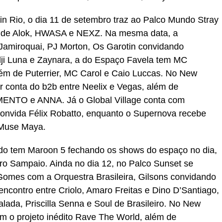
n Rio, o dia 11 de setembro traz ao Palco Mundo Stray
s de Alok, HWASA e NEXZ. Na mesma data, a
Jamiroquai, PJ Morton, Os Garotin convidando
ji Luna e Zaynara, a do Espaço Favela tem MC
lém de Puterrier, MC Carol e Caio Luccas. No New
r conta do b2b entre Neelix e Vegas, além de
ENTO e ANNA. Já o Global Village conta com
 convida Félix Robatto, enquanto o Supernova recebe
 Muse Maya.
do tem Maroon 5 fechando os shows do espaço no dia,
ro Sampaio. Ainda no dia 12, no Palco Sunset se
omes com a Orquestra Brasileira, Gilsons convidando
ncontro entre Criolo, Amaro Freitas e Dino D’Santiago,
ada, Priscilla Senna e Soul de Brasileiro. No New
om o projeto inédito Rave The World, além de