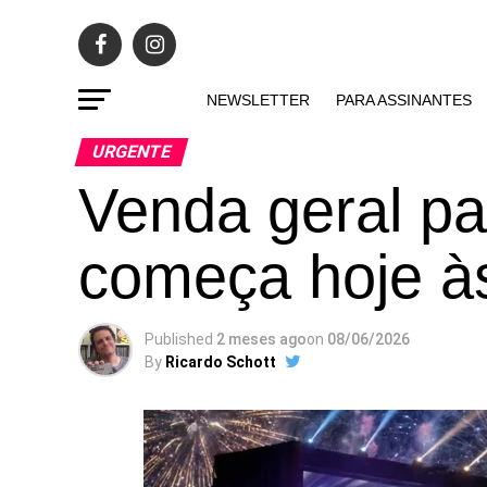
NEWSLETTER
PARA ASSINANTES
URGENTE
Venda geral pa
começa hoje à
Published
2 meses ago
on
08/06/2026
By
Ricardo Schott