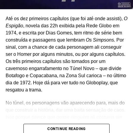
algum deles, há horários alternativos aos sábados, às
13h30, e aos domingos, às 9h.
Até os dez primeiros capítulos (que foi até onde assisti),
O
Espigão
, novela das 22h exibida pela Rede Globo em
1974, e escrita por Dias Gomes, tem ritmo de série bem
construída e passagens que lembram
Os Simpsons.
Por
sinal, com a chance de cada personagem ali conseguir
ser o Homer por alguns minutos, ou por alguns capítulos.
Os três primeiros capítulos são tomados por um
cavernoso engarrafamento no Túnel Novo – que divide
Botafogo e Copacabana, na Zona Sul carioca – no último
dia de 1972. Hoje dá para ver tudo no Globoplay, que
resgatou a trama.
No túnel, os personagens vão aparecendo para, mais do
Ah sim: no Brasil o mesmo conceito (e a mesma
que construir a história, dar uma baita sensação de caos.
malandragem, vamos dizer assim) foi adaptado por
Isso porque parece que quase ninguém ali costuma ser
(adivinha quem?) Silvio Santos nos anos 1980, nas
ouvido ou enxergado de verdade. No caso do trio de
comemorações de Natal do SBT, em que um Papai Noel
CONTINUE READING
bandidos interpretado por Betty Faria, Ruy Resende e