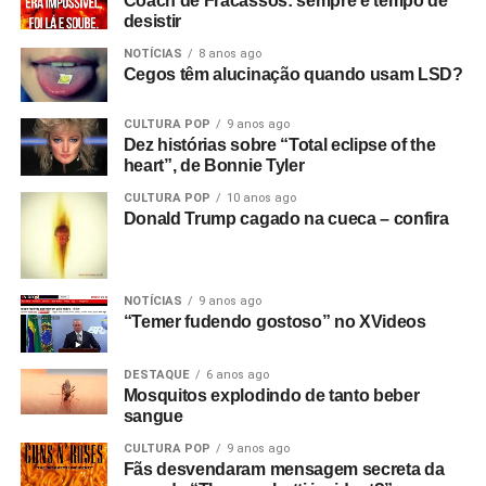
Coach de Fracassos: sempre é tempo de
desistir
NOTÍCIAS
8 anos ago
Cegos têm alucinação quando usam LSD?
CULTURA POP
9 anos ago
Dez histórias sobre “Total eclipse of the
heart”, de Bonnie Tyler
CULTURA POP
10 anos ago
Donald Trump cagado na cueca – confira
NOTÍCIAS
9 anos ago
“Temer fudendo gostoso” no XVideos
DESTAQUE
6 anos ago
Mosquitos explodindo de tanto beber
sangue
CULTURA POP
9 anos ago
Fãs desvendaram mensagem secreta da