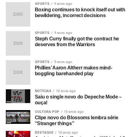
SPORTS
9 anos ago
Boxing continues to knock itself out with
bewildering, incorrect decisions
SPORTS
9 anos ago
Steph Curry finally got the contract he
deserves from the Warriors
SPORTS
9 anos ago
Phillies’ Aaron Altherr makes mind-
boggling barehanded play
NOTÍCIAS
10 anos ago
Saiu o single novo do Depeche Mode –
ouça!
CULTURA POP
10 anos ago
Clipe novo do Blossoms lembra série
“Stranger things”
DESTAQUE
10 anos ago