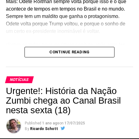
Mais: Odete Roitman sempre volta porque isso é o que
acontece de tempos em tempos no Brasil e no mundo.
Sempre tem um maldito que ganha o protagonismo.
Odete volta porque Trump voltou, e porque o sonho de
um certo ex-presidente inominável é voltar.
(Sobre os lados bons do último capítulo, aliás, vale
ler
também o que escreveu
CONTINUE READING
a Patricia D’Abreu, que me deu
aula no curso de jornalismo)
O que teve de pior é que, já que a linguagem da novela
NOTÍCIAS
foi definitivamente invadida pela publicidade, nada como
usar a linguagem publicitária no roteiro da trama. Em
Urgente!: História da Nação
vários momentos – e isso rolou no final –
Vale Tudo
foi
Zumbi chega ao Canal Brasil
usada mais para passar ideias e “entregar” coisas do que
nesta sexta (18)
para contar uma história propriamente dita. Tudo isso aí
de cima foi “publicado” como numa colagem mal feita.
Published
1 ano ago
on
17/07/2025
By
Ricardo Schott
Eu tento enxergar isso como uma tendência dos dias de