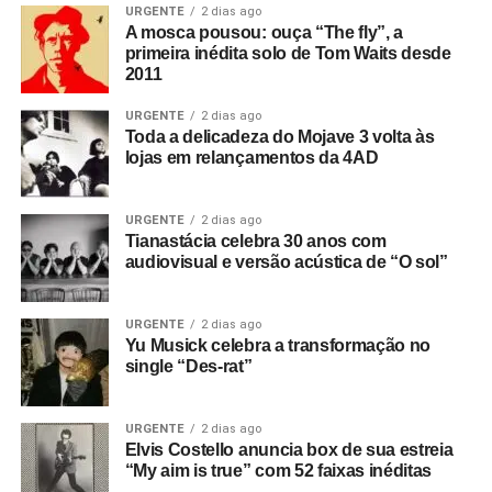
URGENTE
2 dias ago
A mosca pousou: ouça “The fly”, a
primeira inédita solo de Tom Waits desde
2011
URGENTE
2 dias ago
Toda a delicadeza do Mojave 3 volta às
lojas em relançamentos da 4AD
URGENTE
2 dias ago
Tianastácia celebra 30 anos com
audiovisual e versão acústica de “O sol”
URGENTE
2 dias ago
Yu Musick celebra a transformação no
single “Des-rat”
URGENTE
2 dias ago
Elvis Costello anuncia box de sua estreia
“My aim is true” com 52 faixas inéditas