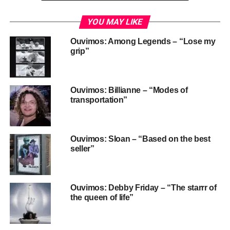
A novidade é que alguém gravou boa parte desse
YOU MAY LIKE
material da TV na época e jogou tudo no YouTube.
Ouvimos: Among Legends – “Lose my
grip”
Ouvimos: Billianne – “Modes of
transportation”
Ouvimos: Sloan – “Based on the best
seller”
Ouvimos: Debby Friday – “The starrr of
the queen of life”