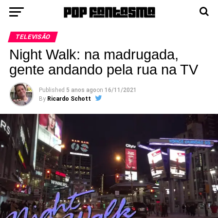
TELEVISÃO
Night Walk: na madrugada,
gente andando pela rua na TV
Published
5 anos ago
on
16/11/2021
By
Ricardo Schott