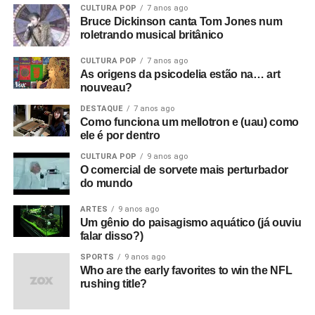
CULTURA POP
7 anos ago
Bruce Dickinson canta Tom Jones num
roletrando musical britânico
CULTURA POP
7 anos ago
As origens da psicodelia estão na… art
nouveau?
DESTAQUE
7 anos ago
Como funciona um mellotron e (uau) como
ele é por dentro
CULTURA POP
9 anos ago
O comercial de sorvete mais perturbador
do mundo
ARTES
9 anos ago
Um gênio do paisagismo aquático (já ouviu
falar disso?)
SPORTS
9 anos ago
Who are the early favorites to win the NFL
rushing title?