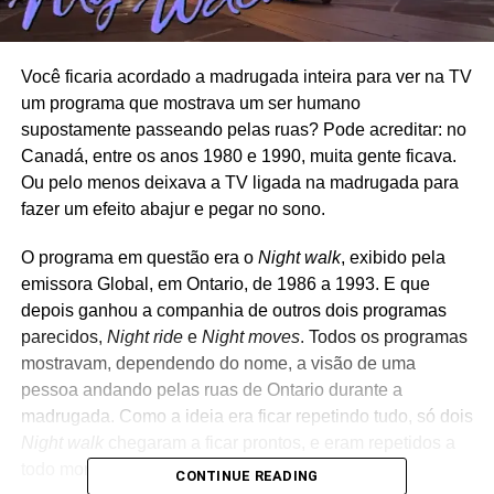
Você ficaria acordado a madrugada inteira para ver na TV
um programa que mostrava um ser humano
supostamente passeando pelas ruas? Pode acreditar: no
Canadá, entre os anos 1980 e 1990, muita gente ficava.
Ou pelo menos deixava a TV ligada na madrugada para
fazer um efeito abajur e pegar no sono.
O programa em questão era o
Night walk
, exibido pela
emissora Global, em Ontario, de 1986 a 1993. E que
depois ganhou a companhia de outros dois programas
parecidos,
Night ride
e
Night moves
. Todos os programas
mostravam, dependendo do nome, a visão de uma
pessoa andando pelas ruas de Ontario durante a
madrugada. Como a ideia era ficar repetindo tudo, só dois
Night walk
chegaram a ficar prontos, e eram repetidos a
todo momento.
CONTINUE READING