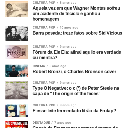
CULTURA POP
8 anos ago
Aquela vez em que Wagner Montes sofreu
um acidente de triciclo e ganhou
homenagem
CULTURA POP
10 anos ago
Barra pesada: treze fatos sobre Sid Vicious
CULTURA POP
9 anos ago
Fórum da Ele Ela: afinal aquilo era verdade
ou mentira?
CINEMA
6 anos ago
Robert Bronzi, o Charles Bronson cover
CULTURA POP
9 anos ago
Type O Negative: o c (*) de Peter Steele na
capa de “The origin of the feces”
CULTURA POP
9 anos ago
E esse leite fermentado litrão da Frutap?
DESTAQUE
7 anos ago