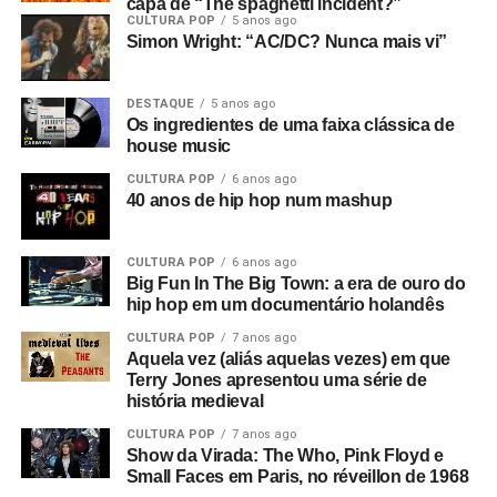
capa de “The spaghetti incident?”
CULTURA POP
5 anos ago
Simon Wright: “AC/DC? Nunca mais vi”
DESTAQUE
5 anos ago
Os ingredientes de uma faixa clássica de
house music
CULTURA POP
6 anos ago
40 anos de hip hop num mashup
CULTURA POP
6 anos ago
Big Fun In The Big Town: a era de ouro do
hip hop em um documentário holandês
CULTURA POP
7 anos ago
Aquela vez (aliás aquelas vezes) em que
Terry Jones apresentou uma série de
história medieval
CULTURA POP
7 anos ago
Show da Virada: The Who, Pink Floyd e
Small Faces em Paris, no réveillon de 1968