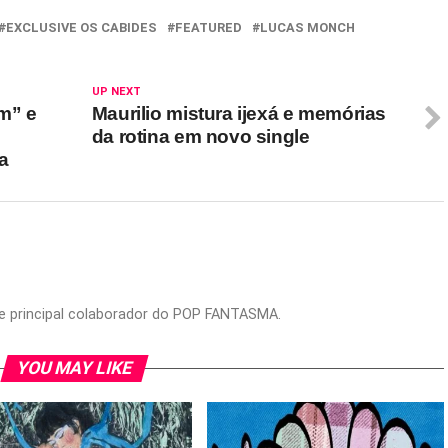
EXCLUSIVE OS CABIDES
FEATURED
LUCAS MONCH
UP NEXT
m” e
Maurilio mistura ijexá e memórias
da rotina em novo single
a
or e principal colaborador do POP FANTASMA.
YOU MAY LIKE