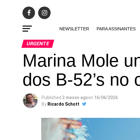
NEWSLETTER
PARA ASSINANTES
URGENTE
Marina Mole un
dos B-52’s no c
Published
2 meses ago
on
16/06/2026
By
Ricardo Schott