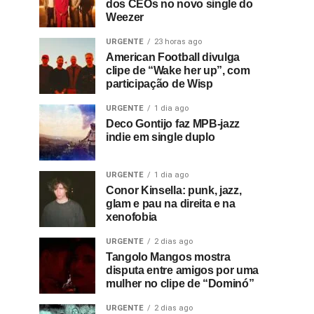
dos CEOs no novo single do
Weezer
URGENTE
23 horas ago
American Football divulga
clipe de “Wake her up”, com
participação de Wisp
URGENTE
1 dia ago
Deco Gontijo faz MPB-jazz
indie em single duplo
URGENTE
1 dia ago
Conor Kinsella: punk, jazz,
glam e pau na direita e na
xenofobia
URGENTE
2 dias ago
Tangolo Mangos mostra
disputa entre amigos por uma
mulher no clipe de “Dominó”
URGENTE
2 dias ago