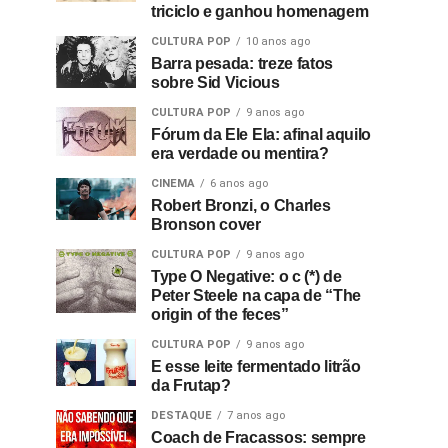
triciclo e ganhou homenagem
CULTURA POP
10 anos ago
Barra pesada: treze fatos
sobre Sid Vicious
CULTURA POP
9 anos ago
Fórum da Ele Ela: afinal aquilo
era verdade ou mentira?
CINEMA
6 anos ago
Robert Bronzi, o Charles
Bronson cover
CULTURA POP
9 anos ago
Type O Negative: o c (*) de
Peter Steele na capa de “The
origin of the feces”
CULTURA POP
9 anos ago
E esse leite fermentado litrão
da Frutap?
DESTAQUE
7 anos ago
Coach de Fracassos: sempre