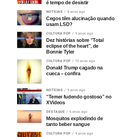
é tempo de desistir
NOTÍCIAS
8 anos ago
Cegos têm alucinação quando
usam LSD?
CULTURA POP
9 anos ago
Dez histórias sobre “Total
eclipse of the heart”, de
Bonnie Tyler
CULTURA POP
10 anos ago
Donald Trump cagado na
cueca – confira
NOTÍCIAS
9 anos ago
“Temer fudendo gostoso” no
XVideos
DESTAQUE
6 anos ago
Mosquitos explodindo de
tanto beber sangue
CULTURA POP
9 anos ago