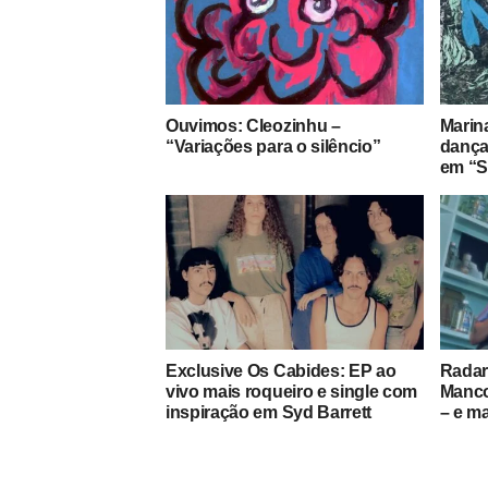
Ouvimos: Cleozinhu –
Marina
“Variações para o silêncio”
dança
em “S
Exclusive Os Cabides: EP ao
Radar:
vivo mais roqueiro e single com
Manco
inspiração em Syd Barrett
– e ma