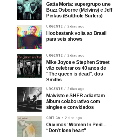
Gatta Morta: supergrupo une
Buzz Osborne (Melvins) e Jeff
Pinkus (Butthole Surfers)
URGENTE
2 dias ago
Hoobastank volta ao Brasil
para seis shows
URGENTE
2 dias ago
Mike Joyce e Stephen Street
vão celebrar os 40 anos de
“The queen is dead”, dos
Smiths
URGENTE
2 dias ago
Malvisto e SHFR adiantam
álbum colaborativo com
singles e convidados
CRÍTICA
2 dias ago
Ouvimos: Women In Peril –
“Don’t lose heart”