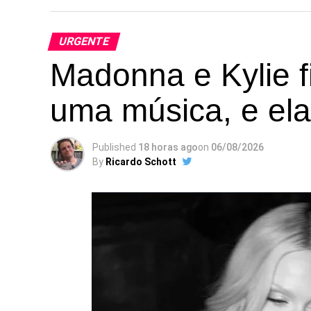
URGENTE
Madonna e Kylie f
uma música, e ela
Published
18 horas ago
on
06/08/2026
By
Ricardo Schott