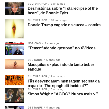
CULTURA POP
9 anos ago
Dez histórias sobre “Total eclipse of the
heart”, de Bonnie Tyler
CULTURA POP
10 anos ago
Donald Trump cagado na cueca – confira
NOTÍCIAS
9 anos ago
“Temer fudendo gostoso” no XVideos
DESTAQUE
6 anos ago
Mosquitos explodindo de tanto beber
sangue
CULTURA POP
9 anos ago
Fãs desvendaram mensagem secreta da
capa de “The spaghetti incident?”
CULTURA POP
5 anos ago
Simon Wright: “AC/DC? Nunca mais vi”
DESTAQUE
5 anos ago