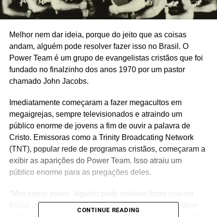
Melhor nem dar ideia, porque do jeito que as coisas
andam, alguém pode resolver fazer isso no Brasil. O
Power Team é um grupo de evangelistas cristãos que foi
fundado no finalzinho dos anos 1970 por um pastor
chamado John Jacobs.
Imediatamente começaram a fazer megacultos em
megaigrejas, sempre televisionados e atraindo um
público enorme de jovens a fim de ouvir a palavra de
Cristo. Emissoras como a Trinity Broadcating Network
(TNT), popular rede de programas cristãos, começaram a
exibir as aparições do Power Team. Isso atraiu um
público enorme para as pregações deles.
“Mas como assim ‘alguém pode resolver fazer isso no
Brasil’, se isso acontece por aqui há anos?”, você deve
CONTINUE READING
estar se perguntando. Acontece que o Power Team não