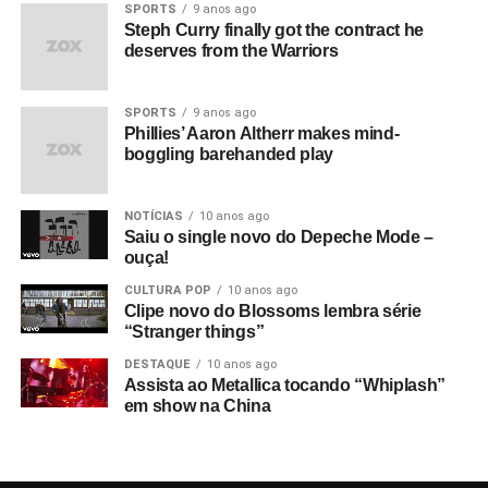
SPORTS
9 anos ago
Steph Curry finally got the contract he
deserves from the Warriors
SPORTS
9 anos ago
Phillies’ Aaron Altherr makes mind-
boggling barehanded play
NOTÍCIAS
10 anos ago
Saiu o single novo do Depeche Mode –
ouça!
CULTURA POP
10 anos ago
Clipe novo do Blossoms lembra série
“Stranger things”
DESTAQUE
10 anos ago
Assista ao Metallica tocando “Whiplash”
em show na China