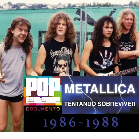
A versão poderia ser uma bela pirataria, mas vira oficial
nesse mês: vai aparecer em uma reedição de
A way of
life
, prevista para o dia 26. A edição de luxo estará
disponível em vinil azul transparente com
Born in the