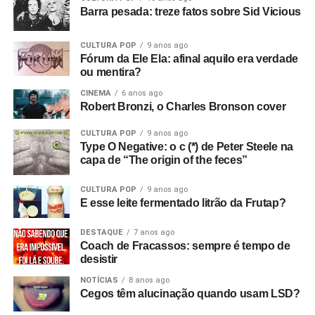
Barra pesada: treze fatos sobre Sid Vicious
CULTURA POP
9 anos ago
Fórum da Ele Ela: afinal aquilo era verdade
ou mentira?
CINEMA
6 anos ago
Robert Bronzi, o Charles Bronson cover
CULTURA POP
9 anos ago
Type O Negative: o c (*) de Peter Steele na
capa de “The origin of the feces”
CULTURA POP
9 anos ago
E esse leite fermentado litrão da Frutap?
DESTAQUE
7 anos ago
Coach de Fracassos: sempre é tempo de
desistir
NOTÍCIAS
8 anos ago
Cegos têm alucinação quando usam LSD?