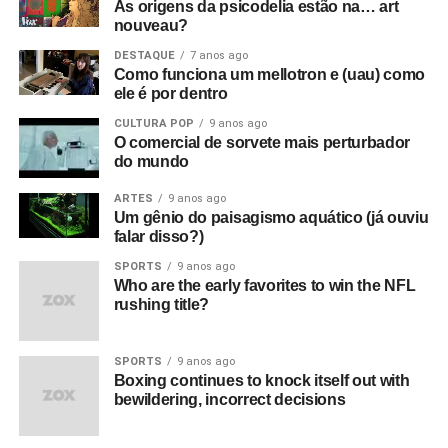
As origens da psicodelia estão na… art
nouveau?
DESTAQUE
7 anos ago
Como funciona um mellotron e (uau) como
ele é por dentro
CULTURA POP
9 anos ago
O comercial de sorvete mais perturbador
do mundo
ARTES
9 anos ago
Um gênio do paisagismo aquático (já ouviu
falar disso?)
SPORTS
9 anos ago
Who are the early favorites to win the NFL
rushing title?
SPORTS
9 anos ago
Boxing continues to knock itself out with
bewildering, incorrect decisions