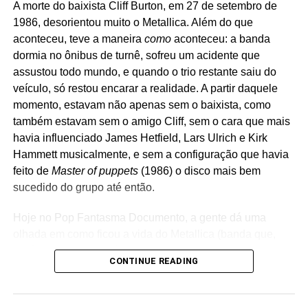
A morte do baixista Cliff Burton, em 27 de setembro de
USA
e em CD com quatro faixas bônus, além do formato
1986, desorientou muito o Metallica. Além do que
digital. O material extra inclui versões ao vivo de
aconteceu, teve a maneira
como
aconteceu: a banda
Devastation
e
Cheree
, bem como uma versão inicial de
dormia no ônibus de turnê, sofreu um acidente que
O vídeo abaixo é mais recente. Aliás, a trilha sonora é o
estúdio de
Dominic Christ
. O pesquisador Jared Artaud
assustou todo mundo, e quando o trio restante saiu do
nu-metal cristão do P.O.D, e não algum hair metal gospel
encontrou as faixas enquanto trabalhava no arquivo de
veículo, só restou encarar a realidade. A partir daquele
da vida. A turma quebra mais tijolos, enche balões de
Vega, após a morte do cantor em 2016.
momento, estavam não apenas sem o baixista, como
borracha até eles arrebentarem, rasga listas telefônicas
também estavam sem o amigo Cliff, sem o cara que mais
de um golpe só e quebra tacos de beisebol na perna. Em
havia influenciado James Hetfield, Lars Ulrich e Kirk
o nome de Jesus.
Hammett musicalmente, e sem a configuração que havia
feito de
Master of puppets
(1986) o disco mais bem
sucedido do grupo até então.
Hoje no Pop Fantasma Documento, a gente dá uma
olhada em como ficou a vida do Metallica (banda que,
você deve saber, está lançando disco novo,
72 seasons
)
CONTINUE READING
num período em que o grupo foi do céu ao inferno em
pouco tempo. O Metallica já era considerado uma banda
de tamanho BEM grande (embora ainda não fosse o