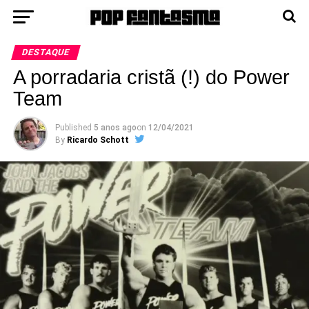
DESTAQUE
A porradaria cristã (!) do Power
Team
Published
5 anos ago
on
12/04/2021
By
Ricardo Schott