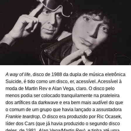
maconha e beber na adolescência, e se converteu.
Depois, se atira num monte de tijolos de gelo. John
Jacobs aparece em seguida, pregando com a Bíblia na
mão.
A way of life
, disco de 1988 da dupla de música eletrônica
Suicide, é tido como um disco, er, acessível. Acessível à
moda de Martin Rev e Alan Vega, claro. O disco pelo
menos podia ser colocado tranquilamente na prateleira
dos artífices da darkwave e era bem mais audível do que
o comum de um grupo que havia lançado a assustadora
Frankie teardrop
. O disco era produzido por Ric Ocasek,
líder dos Cars (que já havia produzido o segundo disco
deles, de 1981,
Alan Vega/Martin Rev
), e tinha até uma