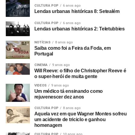
RELATED TOPICS:
ARTES MARCIAIS
JESUS CRISTO
CULTURA POP
6 anos ago
JOHN JACOBS
MUSCULAÇÃO
PASTORES
POWER TEAM
Lendas urbanas históricas 8: Setealém
UP NEXT
CULTURA POP
6 anos ago
MTV Plugged: o disco plugado de Bruce
Lendas urbanas históricas 2: Teletubbies
Springsteen
NOTÍCIAS
8 anos ago
DON'T MISS
Saiba como foi a Feira da Foda, em
POP FANTASMA apresenta Disstantes, “Zumbi
Portugal
choppa”
CINEMA
9 anos ago
Will Reeve: o filho de Christopher Reeve é
o super-herói de muita gente
Ricardo Schott
VIDEOS
9 anos ago
Um médico tá ensinando como
Ricardo Schott é jornalista, radialista, editor e principal
rejuvenescer dez anos
colaborador do POP FANTASMA.
CULTURA POP
8 anos ago
Aquela vez em que Wagner Montes sofreu
um acidente de triciclo e ganhou
homenagem
CULTURA POP
10 anos ago