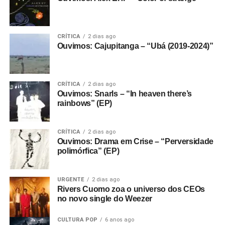
CRÍTICA
2 dias ago
Ouvimos: Cajupitanga – “Ubá (2019-2024)”
CRÍTICA
2 dias ago
Ouvimos: Snarls – “In heaven there’s
rainbows” (EP)
CRÍTICA
2 dias ago
Ouvimos: Drama em Crise – “Perversidade
polimórfica” (EP)
URGENTE
2 dias ago
Rivers Cuomo zoa o universo dos CEOs
no novo single do Weezer
CULTURA POP
6 anos ago