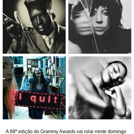
APOIA.se e mixtape secreta). Mas você ajuda a
gente a sonhar mais longe e partir pra outros
projetos que estão para rolar em breve no site,
dos quais você será a primeira pessoa a saber!
O blog que eu criei pros assinantes já tá rolando, vai ter
sempre alguma coisa legal, e já tem Mixtape Pop
Fantasma vindo aí. E se você somar com a gente, o
projeto continua e ainda alça novos voos. Vamos nessa?
É aqui no
apoia.se/popfantasma
.
A 68ª edição do Grammy Awards vai rolar neste domingo