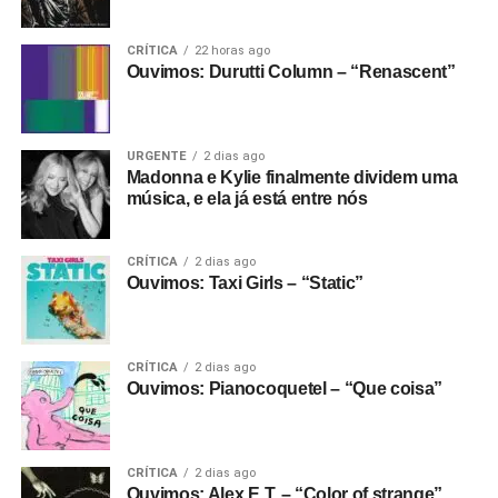
as histórias mais duras não terminam em vingança nem
em perdão – terminam no entendimento de que esse
CRÍTICA
22 horas ago
mundo é cheio de gente sonsa mesmo.
Ouvimos: Durutti Column – “Renascent”
Quem mais concorre
:
Deftones
, com
Private music
.
Linkin Park
, com
From zero.
Turnstile
, com
Never
enough
.
Yungblud
, com
Idols
.
URGENTE
2 dias ago
Quem deve ganhar
: A tal info de que os votantes do
Madonna e Kylie finalmente dividem uma
Grammy Latino estão no corpo de jurados talvez ajude os
música, e ela já está entre nós
Deftones. Ou o Linkin Park.
CRÍTICA
2 dias ago
Ouvimos: Taxi Girls – “Static”
CRÍTICA
2 dias ago
Ouvimos: Pianocoquetel – “Que coisa”
CRÍTICA
2 dias ago
Ouvimos: Alex E.T. – “Color of strange”