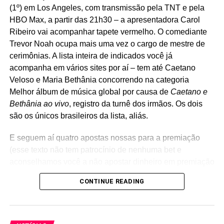
(1º) em Los Angeles, com transmissão pela TNT e pela
HBO Max, a partir das 21h30 – a apresentadora Carol
Ribeiro vai acompanhar tapete vermelho. O comediante
Trevor Noah ocupa mais uma vez o cargo de mestre de
cerimônias. A lista inteira de indicados você já
acompanha em vários sites por aí – tem até Caetano
Veloso e Maria Bethânia concorrendo na categoria
Melhor álbum de música global por causa de
Caetano e
Bethânia ao vivo
, registro da turnê dos irmãos. Os dois
são os únicos brasileiros da lista, aliás.
E seguem aí quatro apostas nossas para a premiação
(esse texto não tem patrocínio de nenhuma bet e
aconselhamos você a não apostar dinheiro em premiação
RELATED TOPICS:
APOIA.SE
BLOG
nenhuma).
MIXTAPE POP FANTASMA
POP FANTASMA
CONTINUE READING
POPFANTASMAVERSO
Álbum do ano:
Chromakopia
, Tyler The Creator.
UP NEXT
Lançado em 2024, e não em 2025,
Chromakopia
é mais
The Casanovas: rock pauleira com mago dos
um divisor na carreira de um artista cuja discografia só