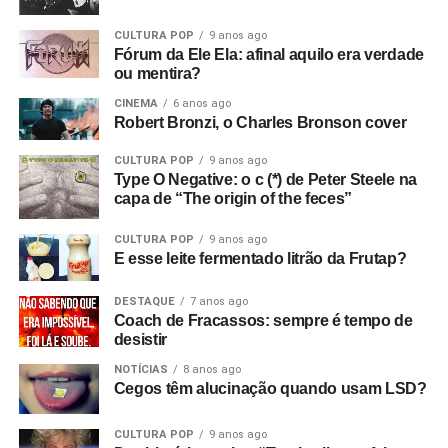
CULTURA POP
9 anos ago
Fórum da Ele Ela: afinal aquilo era verdade
ou mentira?
CINEMA
6 anos ago
Robert Bronzi, o Charles Bronson cover
CULTURA POP
9 anos ago
Type O Negative: o c (*) de Peter Steele na
capa de “The origin of the feces”
CULTURA POP
9 anos ago
E esse leite fermentado litrão da Frutap?
DESTAQUE
7 anos ago
Coach de Fracassos: sempre é tempo de
desistir
NOTÍCIAS
8 anos ago
Cegos têm alucinação quando usam LSD?
CULTURA POP
9 anos ago