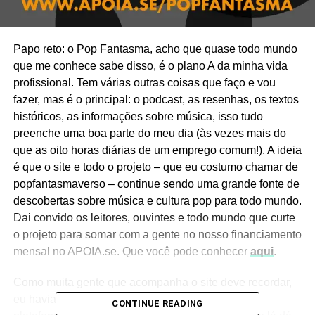
Papo reto: o Pop Fantasma, acho que quase todo mundo
que me conhece sabe disso, é o plano A da minha vida
profissional. Tem várias outras coisas que faço e vou
fazer, mas é o principal: o podcast, as resenhas, os textos
históricos, as informações sobre música, isso tudo
preenche uma boa parte do meu dia (às vezes mais do
que as oito horas diárias de um emprego comum!). A ideia
é que o site e todo o projeto – que eu costumo chamar de
popfantasmaverso – continue sendo uma grande fonte de
descobertas sobre música e cultura pop para todo mundo.
Dai convido os leitores, ouvintes e todo mundo que curte
o projeto para somar com a gente no nosso financiamento
mensal no APOIA.se. Que você pode conhecer
aqui
.
Como muita gente que acompanha o site deve recordar,
eu havia criado uma campanha anterior em outra
CONTINUE READING