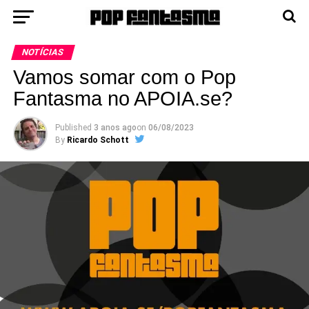
NOTÍCIAS
Vamos somar com o Pop
Fantasma no APOIA.se?
Published
3 anos ago
on
06/08/2023
By
Ricardo Schott