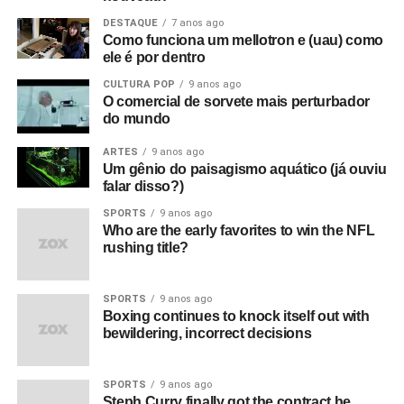
DESTAQUE
7 anos ago
Como funciona um mellotron e (uau) como
ele é por dentro
CULTURA POP
9 anos ago
O comercial de sorvete mais perturbador
do mundo
ARTES
9 anos ago
Um gênio do paisagismo aquático (já ouviu
falar disso?)
SPORTS
9 anos ago
Who are the early favorites to win the NFL
rushing title?
SPORTS
9 anos ago
Boxing continues to knock itself out with
bewildering, incorrect decisions
SPORTS
9 anos ago
Steph Curry finally got the contract he