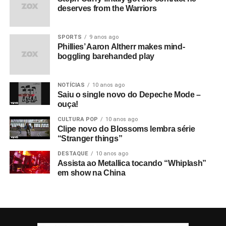
deserves from the Warriors
SPORTS
9 anos ago
Phillies’ Aaron Altherr makes mind-
boggling barehanded play
NOTÍCIAS
10 anos ago
Saiu o single novo do Depeche Mode –
ouça!
CULTURA POP
10 anos ago
Clipe novo do Blossoms lembra série
“Stranger things”
DESTAQUE
10 anos ago
Assista ao Metallica tocando “Whiplash”
em show na China