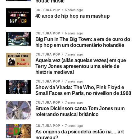
house music
CULTURA POP
6 anos ago
40 anos de hip hop num mashup
CULTURA POP
6 anos ago
Big Fun In The Big Town: a era de ouro do
hip hop em um documentário holandês
CULTURA POP
7 anos ago
Aquela vez (aliás aquelas vezes) em que
Terry Jones apresentou uma série de
história medieval
CULTURA POP
7 anos ago
Show da Virada: The Who, Pink Floyd e
Small Faces em Paris, no réveillon de 1968
CULTURA POP
7 anos ago
Bruce Dickinson canta Tom Jones num
roletrando musical britânico
CULTURA POP
7 anos ago
As origens da psicodelia estão na… art
nouveau?