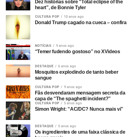
Dez histórias sobre “Total eclipse of the
heart”, de Bonnie Tyler
CULTURA POP
10 anos ago
Donald Trump cagado na cueca – confira
NOTÍCIAS
9 anos ago
“Temer fudendo gostoso” no XVideos
DESTAQUE
6 anos ago
Mosquitos explodindo de tanto beber
sangue
CULTURA POP
9 anos ago
Fãs desvendaram mensagem secreta da
capa de “The spaghetti incident?”
CULTURA POP
5 anos ago
Simon Wright: “AC/DC? Nunca mais vi”
DESTAQUE
5 anos ago
Os ingredientes de uma faixa clássica de