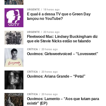
Austrália. Vale aguardar? Confira aí Thom soltando a voz
em
Back in the game,
dele e de Pritchard, e o trailer do
URGENTE
18 horas ago
filme (e sem esquecer que temos um podcast sobre o
E qual é a dessa TV que o Green Day
lançou no YouTube?
começo do Radiohead, que você ouve
aqui
).
URGENTE
20 horas ago
Fleetwood Mac: Lindsey Buckingham diz
que ele Stevie Nicks estão se falando
CRÍTICA
20 horas ago
Ouvimos: Girlsweetvoiced – “Lovesweet”
Álbum de rock:
HAIM
, com
I quit,
discão lançado em
CRÍTICA
20 horas ago
junho e que aparentemente, foi pouco lembrado ao longo
Ouvimos: Ariana Grande – “Petal”
do ano – mas cujo repertório pode conquistar muitos
jurados. O que pode parecer uma versão musical da
novela
Quatro por quatro
(no caso
Três por três
, enfim) na
CRÍTICA
20 horas ago
real é um disco bastante arrojado, rock de olho no pop e
Ouvimos: Lamento – “Aos que lutam para
vice-versa. É também um disco que ensina que, às vezes,
existir” (EP)