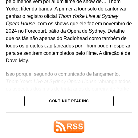
pelo menos vem por aí um filme de show de… Thom
Yorke, líder da banda. A primeira tour solo do cantor vai
ganhar o registro oficial
Thom Yorke Live at Sydney
Opera House
, com os shows que ele fez em novembro de
2024 no Forecourt, pátio da Ópera de Sydney. Detalhe
que os fãs não apenas do Radiohead como também de
todos os projetos capitaneados por Thom podem esperar
para se sentirem contemplados pelo filme. A direção é de
Dave May.
Isso porque, segundo o comunicado de lançamento,
Artista revelação do ano:
Olivia Dean. Não resenhamos
Thom Yorke Live at Sydney Opera House
“abrange todos
ainda o ótimo
The art of loving
, seu segundo disco – fica
os aspectos dos mais de trinta anos de carreira de Yorke
para uma das próximas semanas. A
Variety
aposta que
como artista de gravação, desde uma versão acústica de
ela será a vencedora por causa de sua turnê
CONTINUE READING
tirar o fôlego de
Let down
(Radiohead), até faixas menos
concorridíssima e cara que está a caminho, ainda que
conhecidas favoritas dos fãs (como
Rabbit in your
seu disco não tenha entrado na lista de melhores discos
headlight
s, do UNKLE) e seleções de seus aclamados
porque saiu tarde demais para isso. Como é um baita
álbuns solo com influências eletrônicas”. Ou seja: você
disco pop, é uma aposta bem especial para a gente.
confere lá todo o baú de recordações do cantor, que
Quem mais concorre:
Katseye, The Marias,
Addison