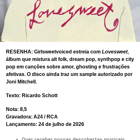
policial. Muita gente veria falta de foco em
Equus
caballus,
mas é uma vibe mutante que faz bem aos
ouvidos numa época de IA e algoritmo.
Texto: Ricardo Schott
Nota: 8,5
RESENHA: Girlsweetvoiced estreia com
Lovesweet
,
Gravadora: Independente
álbum que mistura alt folk, dream pop, synthpop e city
Lançamento: 6 de maio de 2025.
pop em canções sobre amor, ghosting e frustrações
afetivas. O disco ainda traz um sample autorizado por
Joni Mitchell.
Texto: Ricardo Schott
Nota: 8,5
Gravadora: A24 / RCA
Lançamento: 24 de julho de 2026
RELATED TOPICS:
EQUUS ASINUS
EQUUS CABALLUS
FACTORY
FEATURED
FLEETWOOD MAC
INDEPENDENTE
MEN I TRUST
RESENHA
RICARDO SCHOTT
Quer receber nossas descobertas musicais