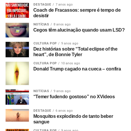
DESTAQUE
7 anos ago
Coach de Fracassos: sempre é tempo de
desistir
NOTÍCIAS
8 anos ago
Cegos têm alucinação quando usam LSD?
CULTURA POP
9 anos ago
Dez histórias sobre “Total eclipse of the
heart”, de Bonnie Tyler
CULTURA POP
10 anos ago
Donald Trump cagado na cueca – confira
NOTÍCIAS
9 anos ago
“Temer fudendo gostoso” no XVideos
DESTAQUE
6 anos ago
Mosquitos explodindo de tanto beber
sangue
CULTURA POP
9 anos ago