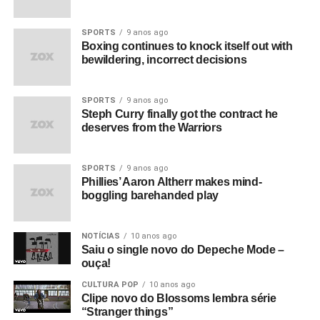
SPORTS
9 anos ago
Boxing continues to knock itself out with
bewildering, incorrect decisions
SPORTS
9 anos ago
Steph Curry finally got the contract he
deserves from the Warriors
SPORTS
9 anos ago
Phillies’ Aaron Altherr makes mind-
boggling barehanded play
NOTÍCIAS
10 anos ago
Saiu o single novo do Depeche Mode –
ouça!
CULTURA POP
10 anos ago
Clipe novo do Blossoms lembra série
“Stranger things”