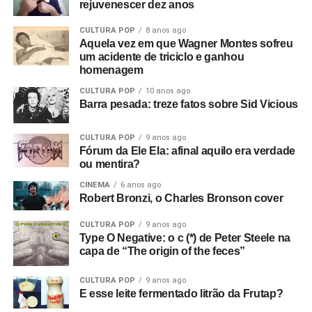
rejuvenescer dez anos
CULTURA POP
8 anos ago
Aquela vez em que Wagner Montes sofreu
um acidente de triciclo e ganhou
homenagem
CULTURA POP
10 anos ago
Barra pesada: treze fatos sobre Sid Vicious
CULTURA POP
9 anos ago
Fórum da Ele Ela: afinal aquilo era verdade
ou mentira?
CINEMA
6 anos ago
Robert Bronzi, o Charles Bronson cover
CULTURA POP
9 anos ago
Type O Negative: o c (*) de Peter Steele na
capa de “The origin of the feces”
CULTURA POP
9 anos ago
E esse leite fermentado litrão da Frutap?