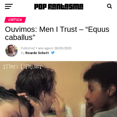
CRÍTICA
Ouvimos: Men I Trust – “Equus
caballus”
Published
1 ano ago
on
28/05/2025
By
Ricardo Schott