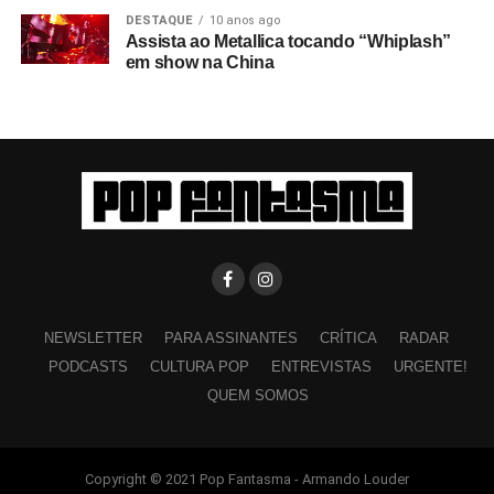
DESTAQUE
10 anos ago
Assista ao Metallica tocando “Whiplash”
em show na China
NEWSLETTER
PARA ASSINANTES
CRÍTICA
RADAR
PODCASTS
CULTURA POP
ENTREVISTAS
URGENTE!
QUEM SOMOS
Copyright © 2021 Pop Fantasma - Armando Louder