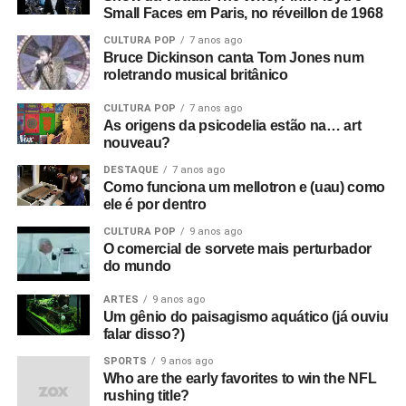
Small Faces em Paris, no réveillon de 1968
CULTURA POP
7 anos ago
Bruce Dickinson canta Tom Jones num
roletrando musical britânico
CULTURA POP
7 anos ago
As origens da psicodelia estão na… art
nouveau?
DESTAQUE
7 anos ago
Como funciona um mellotron e (uau) como
ele é por dentro
CULTURA POP
9 anos ago
O comercial de sorvete mais perturbador
do mundo
ARTES
9 anos ago
Um gênio do paisagismo aquático (já ouviu
falar disso?)
SPORTS
9 anos ago
Who are the early favorites to win the NFL
rushing title?