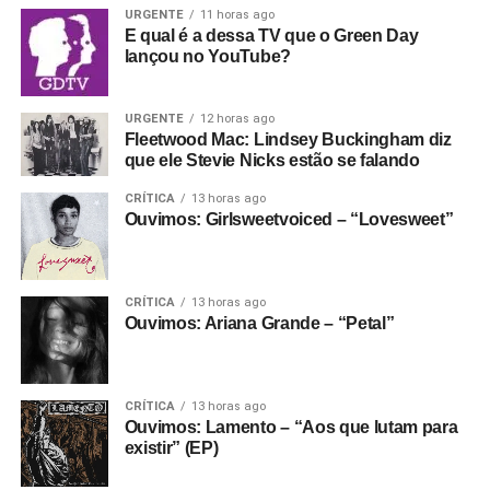
No meio da porradaria crusty, vale citar os vocais
URGENTE
11 horas ago
E se ainda não assinou, dá tempo:
assine a
E qual é a dessa TV que o Green Day
femininos (a vocalista é Helô Knup) e a preocupação da
newsletter
e receba nossos posts direto no e-
lançou no YouTube?
banda em fazer melodias bonitas e pesadas, e criar um
mail.
ambiente sonoro que permita que as letras sejam quase
100% entendidas sem encarte. Ouça hoje mesmo.
URGENTE
12 horas ago
Fleetwood Mac: Lindsey Buckingham diz
que ele Stevie Nicks estão se falando
Gostou do texto? Seu apoio mantém o Pop
Fantasma funcionando todo dia.
Apoie aqui.
CRÍTICA
13 horas ago
Ouvimos: Girlsweetvoiced – “Lovesweet”
E se ainda não assinou, dá tempo:
assine a
newsletter
e receba nossos posts direto no e-
mail.
CRÍTICA
13 horas ago
Ouvimos: Ariana Grande – “Petal”
CRÍTICA
13 horas ago
Ouvimos: Lamento – “Aos que lutam para
existir” (EP)