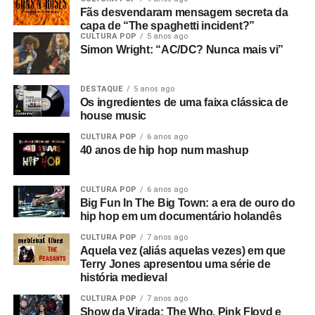
Fãs desvendaram mensagem secreta da
capa de “The spaghetti incident?”
CULTURA POP
5 anos ago
Simon Wright: “AC/DC? Nunca mais vi”
DESTAQUE
5 anos ago
Os ingredientes de uma faixa clássica de
house music
CULTURA POP
6 anos ago
40 anos de hip hop num mashup
CULTURA POP
6 anos ago
Big Fun In The Big Town: a era de ouro do
hip hop em um documentário holandês
CULTURA POP
7 anos ago
Aquela vez (aliás aquelas vezes) em que
Terry Jones apresentou uma série de
história medieval
CULTURA POP
7 anos ago
Show da Virada: The Who, Pink Floyd e