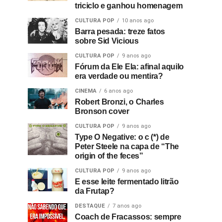
triciclo e ganhou homenagem
CULTURA POP
10 anos ago
Barra pesada: treze fatos
sobre Sid Vicious
CULTURA POP
9 anos ago
Fórum da Ele Ela: afinal aquilo
era verdade ou mentira?
CINEMA
6 anos ago
Robert Bronzi, o Charles
Bronson cover
CULTURA POP
9 anos ago
Type O Negative: o c (*) de
Peter Steele na capa de “The
origin of the feces”
CULTURA POP
9 anos ago
E esse leite fermentado litrão
da Frutap?
DESTAQUE
7 anos ago
Coach de Fracassos: sempre