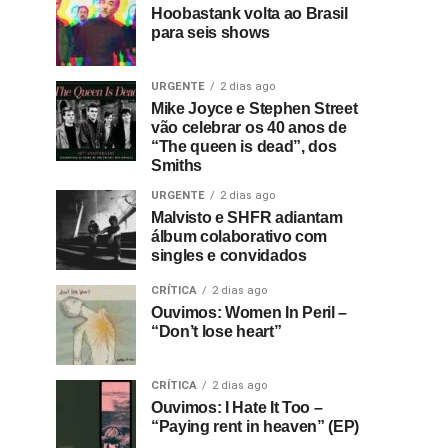
Hoobastank volta ao Brasil
para seis shows
URGENTE
2 dias ago
Mike Joyce e Stephen Street
vão celebrar os 40 anos de
“The queen is dead”, dos
Smiths
URGENTE
2 dias ago
Malvisto e SHFR adiantam
álbum colaborativo com
singles e convidados
CRÍTICA
2 dias ago
Ouvimos: Women In Peril –
“Don’t lose heart”
CRÍTICA
2 dias ago
Ouvimos: I Hate It Too –
“Paying rent in heaven” (EP)