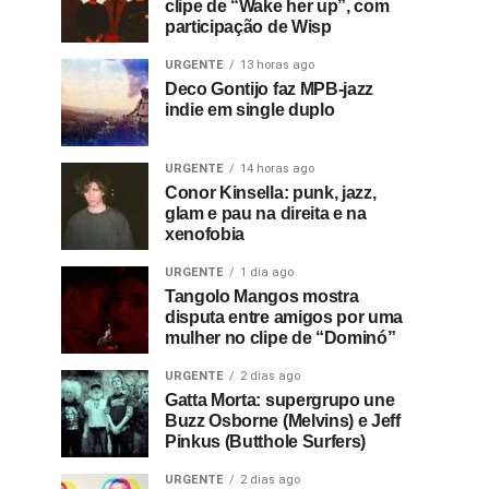
clipe de “Wake her up”, com
participação de Wisp
URGENTE
13 horas ago
Deco Gontijo faz MPB-jazz
indie em single duplo
URGENTE
14 horas ago
Conor Kinsella: punk, jazz,
glam e pau na direita e na
xenofobia
URGENTE
1 dia ago
Tangolo Mangos mostra
disputa entre amigos por uma
mulher no clipe de “Dominó”
URGENTE
2 dias ago
Gatta Morta: supergrupo une
Buzz Osborne (Melvins) e Jeff
Pinkus (Butthole Surfers)
URGENTE
2 dias ago