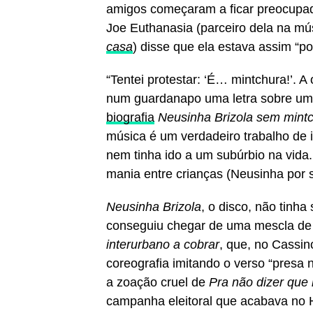
amigos começaram a ficar preocupa
Joe Euthanasia (parceiro dela na m
casa
) disse que ela estava assim “p
“Tentei protestar: ‘É… mintchura!’. A
num guardanapo uma letra sobre uma 
biografia
Neusinha Brizola sem mint
música é um verdadeiro trabalho de 
nem tinha ido a um subúrbio na vida.
mania entre crianças (Neusinha por s
Neusinha Brizola
, o disco, não tinha
conseguiu chegar de uma mescla de
interurbano a cobrar
, que, no Cassi
coreografia imitando o verso “presa n
a zoação cruel de
Pra não dizer que
campanha eleitoral que acabava no Ho