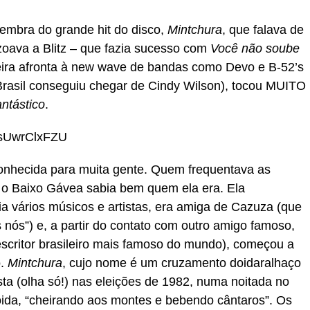
embra do grande hit do disco,
Mintchura
, que falava de
oava a Blitz – que fazia sucesso com
Você não soube
ira afronta à new wave de bandas como Devo e B-52’s
Brasil conseguiu chegar de Cindy Wilson), tocou MUITO
ntástico
.
vsUwrClxFZU
conhecida para muita gente. Quem frequentava as
 o Baixo Gávea sabia bem quem ela era. Ela
ia vários músicos e artistas, era amiga de Cazuza (que
 nós”) e, a partir do contato com outro amigo famoso,
escritor brasileiro mais famoso do mundo), começou a
o.
Mintchura
, cujo nome é um cruzamento doidaralhaço
osta (olha só!) nas eleições de 1982, numa noitada no
da, “cheirando aos montes e bebendo cântaros”. Os