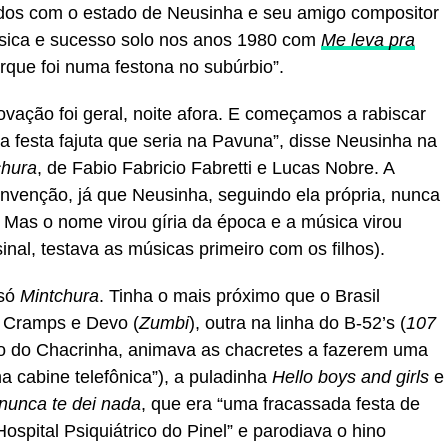
dos com o estado de Neusinha e seu amigo compositor
úsica e sucesso solo nos anos 1980 com
Me leva pra
orque foi numa festona no subúrbio”.
 ovação foi geral, noite afora. E começamos a rabiscar
festa fajuta que seria na Pavuna”, disse Neusinha na
chura
, de Fabio Fabricio Fabretti e Lucas Nobre. A
invenção, já que Neusinha, seguindo ela própria, nunca
 Mas o nome virou gíria da época e a música virou
inal, testava as músicas primeiro com os filhos).
 só
Mintchura
. Tinha o mais próximo que o Brasil
 Cramps e Devo (
Zumbi
), outra na linha do B-52’s (
107
no do Chacrinha, animava as chacretes a fazerem uma
a cabine telefônica”), a puladinha
Hello boys and girls
e
 nunca te dei nada
, que era “uma fracassada festa de
spital Psiquiátrico do Pinel” e parodiava o hino