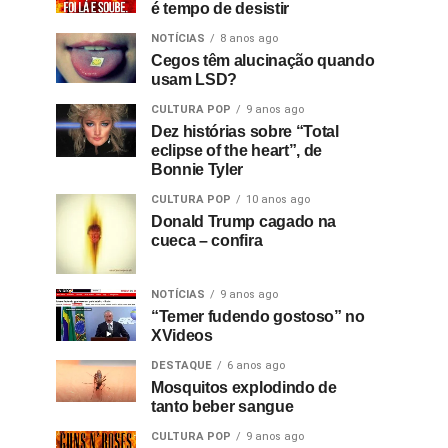
é tempo de desistir
NOTÍCIAS
8 anos ago
Cegos têm alucinação quando
usam LSD?
CULTURA POP
9 anos ago
Dez histórias sobre “Total
eclipse of the heart”, de
Bonnie Tyler
CULTURA POP
10 anos ago
Donald Trump cagado na
cueca – confira
NOTÍCIAS
9 anos ago
“Temer fudendo gostoso” no
XVideos
DESTAQUE
6 anos ago
Mosquitos explodindo de
tanto beber sangue
CULTURA POP
9 anos ago