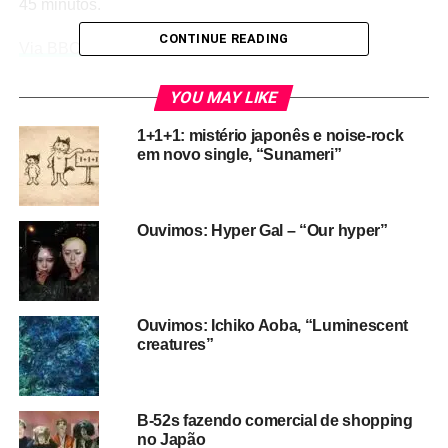
45 minutos.
CONTINUE READING
Via BBC
https://twitter.com/stanyee/status/931023339426058240
YOU MAY LIKE
1+1+1: mistério japonês e noise-rock
Having lived in Tokyo, I
em novo single, “Sunameri”
know what happens in
the last 20 secs – <100
Ouvimos: Hyper Gal – “Our hyper”
people probably missed
the train.
https://t.co/YodqSjuznM
Ouvimos: Ichiko Aoba, “Luminescent
creatures”
— Matt Wigginton
(@mattwigginton)
B-52s fazendo comercial de shopping
November 16, 2017
no Japão