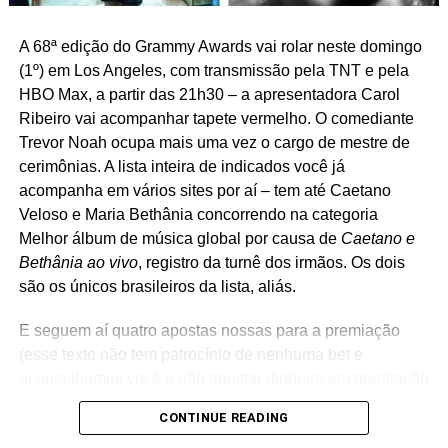
inconveniente" ocorrido
em Tóquio, mas
A 68ª edição do Grammy Awards vai rolar neste domingo
(1º) em Los Angeles, com transmissão pela TNT e pela
nenhum passageiro
HBO Max, a partir das 21h30 – a apresentadora Carol
reclamou.
Ribeiro vai acompanhar tapete vermelho. O comediante
https://t.co/ZH8aRN3fwN
Trevor Noah ocupa mais uma vez o cargo de mestre de
cerimônias. A lista inteira de indicados você já
pic.twitter.com/kDnkPYdAmu
acompanha em vários sites por aí – tem até Caetano
Veloso e Maria Bethânia concorrendo na categoria
— #TimBeta Raposo
Melhor álbum de música global por causa de
Caetano e
Bethânia ao vivo
, registro da turnê dos irmãos. Os dois
(@ricraposo2002)
são os únicos brasileiros da lista, aliás.
November 16, 2017
E seguem aí quatro apostas nossas para a premiação
(esse texto não tem patrocínio de nenhuma bet e
RELATED TOPICS:
JAPÃO
TÓQUIO
TREM DE TÓQUIO
aconselhamos você a não apostar dinheiro em premiação
nenhuma).
UP NEXT
CONTINUE READING
Estacionamento Star Wars, a seu dispor
Álbum do ano:
Chromakopia
, Tyler The Creator.