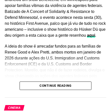
apoiar famílias vítimas da violência de agentes federais.
Batizado de A Concert of Solidarity & Resistance to
Defend Minnesota!, o evento acontece nesta sexta (30),
no histórico First Avenue, palco que já viu de tudo no rock
americano – inclusive o show histórico do Hüsker Dü que
deu origem a esta caixa que a gente resenhou
aqui
.
A ideia do show é arrecadar fundos para as famílias de
Canção do ano:
Abracadabra
, Lady Gaga.
Mayhem
, seu
Renee Good e Alex Pretti, ambos mortos em janeiro de
disco de 2025, foi prometido desde o início como um
2026 durante ações do U.S. Immigration and Customs
retorno à fase “grêmio recreativo” de Gaga. E sim, ele
Enforcement (ICE) e da U.S. Customs and Border
entrega o que promete: Gaga revisita sua era inicial,
Protection. Morello, que não é de fazer rodeios, divulga o
piscando para os fãs das antigas, trazendo clima de
show chamando as ações dos agentes federais pelo
sortilégio no refrão do single
Abracadabra
(que remete ao
nome: fascismo.
CONTINUE READING
começo do icônico hit
Bad romance
), e mergulhando de
“Se parece com fascismo, soa como fascismo, age como
cabeça em synthpop, house music, boogie, ítalo-disco,
fascismo, se veste como fascismo, fala como fascismo,
pós-disco, rock, punk (por que não?) e outros estilos.
mata como fascismo e mente como fascismo, meninos e
Quem mais concorre
: Doechii,
Anxiety
. Rosé, Bruno
CINEMA
meninas, é fascismo, porra”, escreveu Morello no