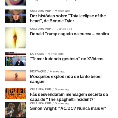
CULTURA POP
9 anos ago
Dez histórias sobre “Total eclipse of the
heart”, de Bonnie Tyler
CULTURA POP
10 anos ago
Donald Trump cagado na cueca – confira
NOTÍCIAS
9 anos ago
“Temer fudendo gostoso” no XVideos
DESTAQUE
6 anos ago
Mosquitos explodindo de tanto beber
sangue
CULTURA POP
9 anos ago
Fãs desvendaram mensagem secreta da
capa de “The spaghetti incident?”
CULTURA POP
5 anos ago
Simon Wright: “AC/DC? Nunca mais vi”