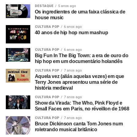
DESTAQUE
5 anos ago
Os ingredientes de uma faixa clássica de
house music
CULTURA POP
6 anos ago
40 anos de hip hop num mashup
CULTURA POP
6 anos ago
Big Fun In The Big Town: a era de ouro do
hip hop em um documentário holandês
CULTURA POP
7 anos ago
Aquela vez (aliás aquelas vezes) em que
Terry Jones apresentou uma série de
história medieval
CULTURA POP
7 anos ago
Show da Virada: The Who, Pink Floyd e
Small Faces em Paris, no réveillon de 1968
CULTURA POP
7 anos ago
Bruce Dickinson canta Tom Jones num
roletrando musical britânico