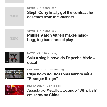
SPORTS
9 anos ago
Steph Curry finally got the contract he
deserves from the Warriors
SPORTS
9 anos ago
Phillies’ Aaron Altherr makes mind-
boggling barehanded play
NOTÍCIAS
10 anos ago
Saiu o single novo do Depeche Mode –
ouça!
CULTURA POP
10 anos ago
Clipe novo do Blossoms lembra série
“Stranger things”
DESTAQUE
10 anos ago
Assista ao Metallica tocando “Whiplash”
em show na China