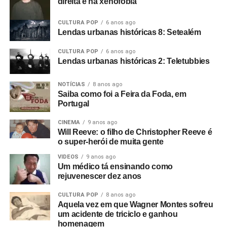
direita e na xenofobia
CULTURA POP
6 anos ago
Lendas urbanas históricas 8: Setealém
CULTURA POP
6 anos ago
Lendas urbanas históricas 2: Teletubbies
NOTÍCIAS
8 anos ago
Saiba como foi a Feira da Foda, em
Portugal
CINEMA
9 anos ago
Will Reeve: o filho de Christopher Reeve é
o super-herói de muita gente
VIDEOS
9 anos ago
Um médico tá ensinando como
rejuvenescer dez anos
CULTURA POP
8 anos ago
Aquela vez em que Wagner Montes sofreu
um acidente de triciclo e ganhou
homenagem