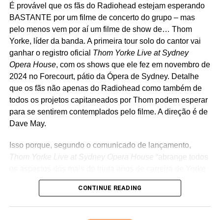
É provável que os fãs do Radiohead estejam esperando
BASTANTE por um filme de concerto do grupo – mas
pelo menos vem por aí um filme de show de… Thom
Yorke, líder da banda. A primeira tour solo do cantor vai
ganhar o registro oficial
Thom Yorke Live at Sydney
Opera House
, com os shows que ele fez em novembro de
2024 no Forecourt, pátio da Ópera de Sydney. Detalhe
que os fãs não apenas do Radiohead como também de
todos os projetos capitaneados por Thom podem esperar
para se sentirem contemplados pelo filme. A direção é de
Dave May.
Isso porque, segundo o comunicado de lançamento,
Artista revelação do ano:
Olivia Dean. Não resenhamos
Thom Yorke Live at Sydney Opera House
“abrange todos
ainda o ótimo
The art of loving
, seu segundo disco – fica
os aspectos dos mais de trinta anos de carreira de Yorke
para uma das próximas semanas. A
Variety
aposta que
como artista de gravação, desde uma versão acústica de
ela será a vencedora por causa de sua turnê
CONTINUE READING
tirar o fôlego de
Let down
(Radiohead), até faixas menos
concorridíssima e cara que está a caminho, ainda que
conhecidas favoritas dos fãs (como
Rabbit in your
seu disco não tenha entrado na lista de melhores discos
headlight
s, do UNKLE) e seleções de seus aclamados
porque saiu tarde demais para isso. Como é um baita