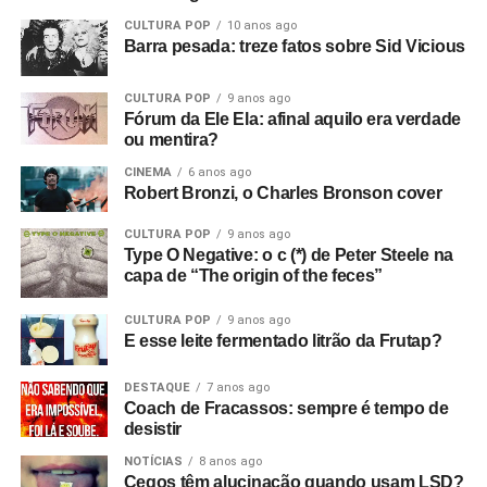
CULTURA POP
10 anos ago
Barra pesada: treze fatos sobre Sid Vicious
CULTURA POP
9 anos ago
Fórum da Ele Ela: afinal aquilo era verdade
ou mentira?
CINEMA
6 anos ago
Robert Bronzi, o Charles Bronson cover
CULTURA POP
9 anos ago
Type O Negative: o c (*) de Peter Steele na
capa de “The origin of the feces”
CULTURA POP
9 anos ago
E esse leite fermentado litrão da Frutap?
DESTAQUE
7 anos ago
Coach de Fracassos: sempre é tempo de
desistir
NOTÍCIAS
8 anos ago
Cegos têm alucinação quando usam LSD?