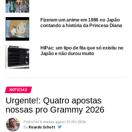
Em Tóquio, trem
Fizeram um anime em 1986 no Japão
metropolitano sai da
contando a história da Princesa Diana
estação 20 segundos
adiantado e empresa
HiPac: um tipo de fita que só existiu no
Japão e não durou muito
pede desculpas aos
usuários. Enquanto
isso, no Rio da
Fetranspor…
NOTÍCIAS
Urgente!: Quatro apostas
After Tokyo Commuter
nossas pro Grammy 2026
Train Leaves 20
Seconds Early,
Published
6 meses ago
on
31/01/2026
By
Ricardo Schott