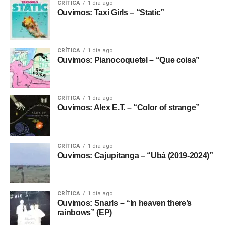
CRÍTICA
1 dia ago
real é um disco bastante arrojado, rock de olho no pop e
Ouvimos: Taxi Girls – “Static”
vice-versa. É também um disco que ensina que, às vezes,
as histórias mais duras não terminam em vingança nem
em perdão – terminam no entendimento de que esse
CRÍTICA
1 dia ago
mundo é cheio de gente sonsa mesmo.
Ouvimos: Pianocoquetel – “Que coisa”
Quem mais concorre
:
Deftones
, com
Private music
.
Linkin Park
, com
From zero.
Turnstile
, com
Never
enough
.
Yungblud
, com
Idols
.
CRÍTICA
1 dia ago
Quem deve ganhar
: A tal info de que os votantes do
Ouvimos: Alex E.T. – “Color of strange”
Grammy Latino estão no corpo de jurados talvez ajude os
Deftones. Ou o Linkin Park.
CRÍTICA
1 dia ago
Ouvimos: Cajupitanga – “Ubá (2019-2024)”
CRÍTICA
1 dia ago
Ouvimos: Snarls – “In heaven there’s
rainbows” (EP)