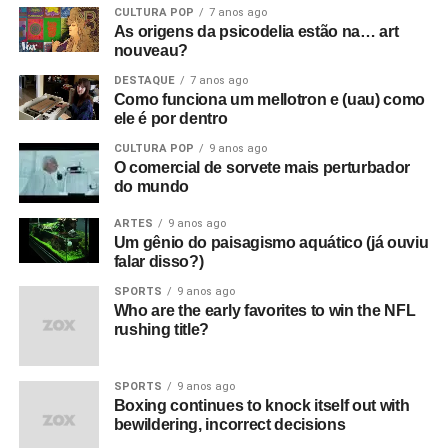
CULTURA POP
7 anos ago
As origens da psicodelia estão na… art
nouveau?
DESTAQUE
7 anos ago
Como funciona um mellotron e (uau) como
ele é por dentro
CULTURA POP
9 anos ago
O comercial de sorvete mais perturbador
do mundo
ARTES
9 anos ago
Um gênio do paisagismo aquático (já ouviu
falar disso?)
SPORTS
9 anos ago
Who are the early favorites to win the NFL
rushing title?
SPORTS
9 anos ago
Boxing continues to knock itself out with
bewildering, incorrect decisions