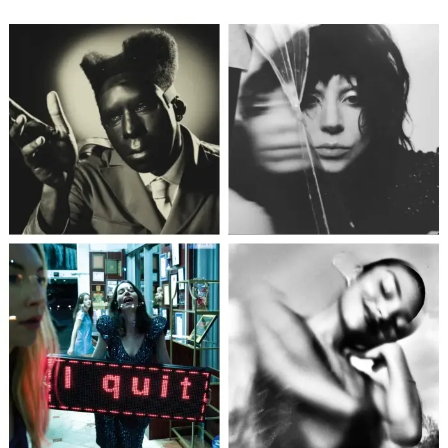
Company Apologizes
https://t.co/wUUlSSCkbA
— Dorrit Harazim
(@dorritharazim)
November 16, 2017
Empresa pede
desculpas a
passageiros após trem
partir 20 segundos
adiantado no Japão:
Companhia se
desculpou pelo "grave