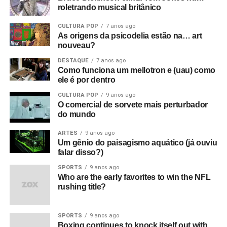
roletrando musical britânico
sentido político, tipo a resistência francesa. Mas esse era
um underground cultural. Eles eram a resistência contra
CULTURA POP
7 anos ago
tudo isso lá fora.
As origens da psicodelia estão na… art
nouveau?
O que era que havia de tão especial no Joy Division?
DESTAQUE
7 anos ago
Eles eram simplesmente poderosos demais. Eu sabia
Como funciona um mellotron e (uau) como
que eles iam bombar. Não havia motivo para pensar isso,
ele é por dentro
na verdade, só tinha umas dez pessoas no Factory Club.
CULTURA POP
9 anos ago
Eu não conseguia acreditar. Eu simplesmente sabia que
O comercial de sorvete mais perturbador
do mundo
aquilo era a nova onda. Era isso. Eles eram muito mais
do que o punk tinha se tornado, que basicamente era só
ARTES
9 anos ago
uma banda para substituir as bandas de pub rock. Aquilo
Um gênio do paisagismo aquático (já ouviu
falar disso?)
era algo maior e artisticamente mais significativo do que o
punk. Pelo menos para mim.
SPORTS
9 anos ago
Who are the early favorites to win the NFL
rushing title?
O que aconteceu com o filme quando foi editado e
sincronizado?
Foi exibido pela primeira vez no antigo
cinema Scala, em Londres – um cinema de verdade!
SPORTS
9 anos ago
Boxing continues to knock itself out with