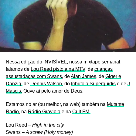
Nessa edição do INVISÍVEL, nossa mixtape semanal,
falamos de
Lou Reed pistola na MTV
, de
crianças
assustadaças com Swans
, de
Alan James
, de
Giger e
Danzig,
de
Dennis Wilson,
do
tributo a Superguidis
e de
J
Mascis.
Ouve aí pelo amor de Deus.
Estamos no ar (ou melhor, na web) também na
Mutante
Radio
, na
Rádio Graviola
e na
Cult FM.
Lou Reed –
High in the city
Swans –
A screw (Holy money)