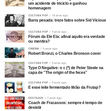
um acidente de triciclo e ganhou
1963-64, e disse que ele deveria voltar a promover
homenagem
shows.
CULTURA POP
10 anos ago
Barra pesada: treze fatos sobre Sid Vicious
Mais tarde, apresentei-o ao Rob, que tinha um monte de
cópias do primeiro EP da banda que sobraram. Eles
CULTURA POP
9 anos ago
estavam sem dinheiro, então venderam tudo para o dono
Fórum da Ele Ela: afinal aquilo era verdade
da loja de discos, e ele as colocou para tocar em Bowden
ou mentira?
Vale. E era isso que eu queria desde o início, sabe? Eu
CINEMA
6 anos ago
queria filmar a banda. Então, aluguei alguns andaimes e
Robert Bronzi, o Charles Bronson cover
equipamentos e fiz tudo.
CULTURA POP
9 anos ago
Com que equipamento você filmou?
Bom, tudo custou
Type O Negative: o c (*) de Peter Steele na
capa de “The origin of the feces”
setenta e duas libras, o que eu achei um absurdo!
(risos)
Filmei com uma câmera de cinema Hannimex baratinha,
CULTURA POP
9 anos ago
a primeira câmera que tive. Usei um filme da Agfa que
E esse leite fermentado litrão da Frutap?
lançaram na época, que tinha uma faixa de som, mas
vinha num cartucho silencioso e o som era adicionado
DESTAQUE
7 anos ago
Coach de Fracassos: sempre é tempo de
depois, no projetor. Então filmei sem som e gravei o áudio
desistir
num gravador de rolo. Era para sincronizar depois, mas