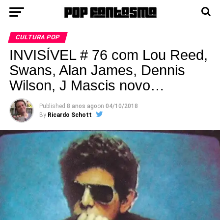
CULTURA POP
INVISÍVEL # 76 com Lou Reed,
Swans, Alan James, Dennis
Wilson, J Mascis novo…
Published
8 anos ago
on
04/10/2018
By
Ricardo Schott