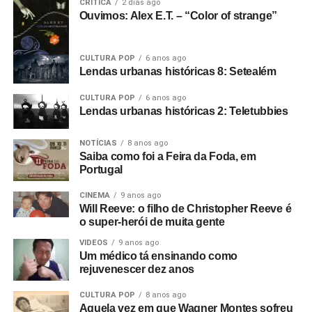
CRÍTICA
2 dias ago
amigo do Rob
(Gretton)
desde que trabalhávamos no
Ouvimos: Alex E.T. – “Color of strange”
aeroporto e depois quando ele era DJ no Rafters. Eu
costumava ir lá assistir bandas e o Rob acabou
CULTURA POP
6 anos ago
empresariando uma banda chamada The Panik. Eu
Lendas urbanas históricas 8: Setealém
estava começando como cineasta na época, autodidata,
filmando em 8mm.
CULTURA POP
6 anos ago
Lendas urbanas históricas 2: Teletubbies
E começamos um filme que não deu em nada. O show do
The Panik na última noite do Electric Circus. Estava muito
NOTÍCIAS
8 anos ago
Saiba como foi a Feira da Foda, em
escuro e a filmagem ficou péssima. Acabou ficando de
Portugal
lado. Aí o Rob me ligou e disse: “Estou empresariando
uma banda nova chamada Warsaw e me perguntou se eu
CINEMA
9 anos ago
Will Reeve: o filho de Christopher Reeve é
queria ir vê-los no The Factory”.
o super-herói de muita gente
Foto: Reprodução Internet
Fui vê-los no antigo Russell Club e eles foram
VIDEOS
9 anos ago
Um médico tá ensinando como
absolutamente incríveis; me arrepiaram. Quis fazer algo
rejuvenescer dez anos
com eles naquele instante. Fui falar com o dono da loja
de discos local e contei a ele sobre o clube Bowden Vale
CULTURA POP
8 anos ago
em Altrincham, onde eu tinha visto inúmeras bandas em
Aquela vez em que Wagner Montes sofreu