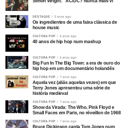
Simon Wright: “AC/DC? Nunca mais vi”
religioso e queria reprimir os jovens.
DESTAQUE
5 anos ago
Então o filme passa de “O Desvanecimento de uma Nova
Os ingredientes de uma faixa clássica de
Aurora” para o tema nazista. Mas não era uma nova
house music
aurora, era um retorno ao passado. Ouvimos discursos de
CULTURA POP
6 anos ago
Adolf Hitler misturados com Anderton falando sobre
40 anos de hip hop num mashup
campos de trabalho forçado em uma entrevista que ele
deu a Tony Wilson, curiosamente
(o criador da Factory
CULTURA POP
6 anos ago
era apresentador de talk shows na TV)
. Ele dizia coisas
Big Fun In The Big Town: a era de ouro do
como: “Eles serão obrigados a trabalhar como nunca
hip hop em um documentário holandês
trabalharam antes”, e isso leva a uma montagem de
CULTURA POP
7 anos ago
anúncios e cenas de ruas do centro de Manchester. Este
Aquela vez (aliás aquelas vezes) em que
é o consumismo – o novo fascismo! Nesse ponto, era
Terry Jones apresentou uma série de
algo local, mas dava a sensação de que algo muito ruim
história medieval
estava acontecendo e que se tornaria maior.
CULTURA POP
7 anos ago
Show da Virada: The Who, Pink Floyd e
Então você tem essa coisa de lei e ordem, esse fascismo
Small Faces em Paris, no réveillon de 1968
corporativo, e aí eu corto para a banda na sala de ensaio.
CULTURA POP
7 anos ago
Parece ótimo, bem underground. Sabe, underground no
Bruce Dickinson canta Tom Jones num