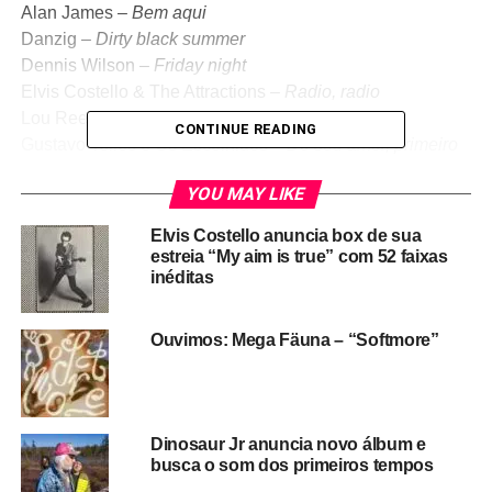
Alan James –
Bem aqui
Danzig –
Dirty black summer
Dennis Wilson –
Friday night
Elvis Costello & The Attractions –
Radio, radio
Lou Reed –
The original wrapper
CONTINUE READING
Gustavo Telles e Os Escolhidos –
Do seu amor, primeiro
é você quem precisa
YOU MAY LIKE
J Mascis –
See you at the movies
Superguidis –
Não fosse o bom humor (ao vivo)
Elvis Costello anuncia box de sua
The Only Ones –
No solution
estreia “My aim is true” com 52 faixas
Kim Fowley –
The trip
inéditas
Iggy Pop –
Nightclubbing
Morphine –
Thursday
Ouvimos: Mega Fäuna – “Softmore”
Dinosaur Jr anuncia novo álbum e
busca o som dos primeiros tempos