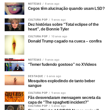
não funcionou! Filmei a vinte e quatro quadros por
NOTÍCIAS
8 anos ago
Cegos têm alucinação quando usam LSD?
segundo, mas só funcionou a dezoito.
CULTURA POP
9 anos ago
Só descobri depois! Filmei tudo com uma câmera e só
Dez histórias sobre “Total eclipse of the
tinha dinheiro para três cartuchos. Cerca de nove
heart”, de Bonnie Tyler
minutos. Filmei duas músicas e meia de uma vez e
CULTURA POP
10 anos ago
depois fiz cortes, tentando não incluir instrumentos para
Donald Trump cagado na cueca – confira
poder inseri-los como cenas adicionais sobre o que já
tinha filmado. Então, fiquei com os três cartuchos e uma
fita de rolo com o show inteiro. Eu já tinha começado as
NOTÍCIAS
9 anos ago
outras partes do filme antes do show.
“Temer fudendo gostoso” no XVideos
Isso é a parte técnica da atuação. Mas qual é o
DESTAQUE
6 anos ago
significado do filme como um todo? O que você
Mosquitos explodindo de tanto beber
estava tentando fazer?
Começa com
New dawn fades.
sangue
Você sabe, essa é a música que está tocando, e ela
CULTURA POP
9 anos ago
simboliza esse novo amanhecer do fascismo com James
Fãs desvendaram mensagem secreta da
capa de “The spaghetti incident?”
Anderton, o chefe de polícia de Manchester na época. Ele
CULTURA POP
5 anos ago
foi um precursor de Thatcher, pois era de extrema-direita,