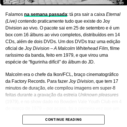
Ver essa foto no Instagram
Falamos
na semana passada
: tá pra sair a caixa
Eternal
(Live)
contendo praticamente tudo que existe do Joy
Division ao vivo. O pacote sai em 25 de setembro e é um
box com 16 álbuns ao vivo completos, distribuídos em 14
CDs, além de dois DVDs. Um dos DVDs traz uma edição
oficial de
Joy Division – A Malcolm Whitehead Film
, filme
raríssimo da banda, feito em 1979, e que virou uma
espécie de “figurinha difícil” do álbum do JD.
Malcolm era o chefe da Ikon/FCL, braço cinematográfico
da Factory Records. Para fazer
Joy Division
, que tem 17
minutos de duração, ele compilou imagens em super-8
Um post compartilhado por LANA DEL REY (@honeymoon)
feitas durante a gravação da estreia
Unknown pleasures
(1979), e no show dado no Bowden Vale Youth Club em 4
de março de 1979 – por acaso, foi a primeira vez que um
Ela também afirmou que ambos já têm capas prontas e
show do grupo foi filmado. Há também uma entrevista
descreveu os projetos como algumas das obras de que
CONTINUE READING
com a banda.
mais se orgulha. O álbum principal,
Stove
, continua