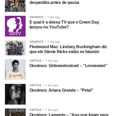
despedida antes de pausa
URGENTE
1 dia ago
Não foi só isso que tornou o filme uma lenda: Whitehead
E qual é a dessa TV que o Green Day
não fez um simples filme-concerto e decidiu dar – por
lançou no YouTube?
conta própria – dimensões políticas ao Joy Division.
Ele enquadrou o Joy Division como uma resposta ao
URGENTE
1 dia ago
Fleetwood Mac: Lindsey Buckingham diz
clima social britânico do fim dos anos 1970, à ascensão
que ele Stevie Nicks estão se falando
do thatcherismo e ao autoritarismo. O filme intercala
imagens da banda com entrevistas com um sujeito
CRÍTICA
1 dia ago
Ouvimos: Girlsweetvoiced – “Lovesweet”
chamado James Anderton, chefe de polícia da Grande
Manchester e tido por artistas, jovens e membros da
comunidade gay local como um agente da repressão.
CRÍTICA
1 dia ago
Ouvimos: Ariana Grande – “Petal”
Há também referências ao romance
House of dolls
, de
Yehiel Dinur, que popularizou o termo “joy division” (como
referência aos grupos de mulheres judias aprisionadas
em campos de concentração, que se prostituíam para
CRÍTICA
1 dia ago
Ouvimos: Lamento – “Aos que lutam para
soldados nazistas durante a Segunda Guerra Mundial).