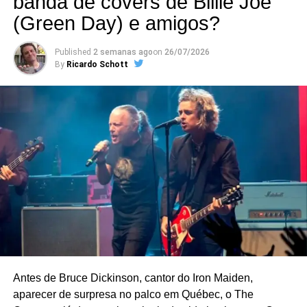
banda de covers de Billie Joe
(Green Day) e amigos?
Published
2 semanas ago
on
26/07/2026
By
Ricardo Schott
Antes de Bruce Dickinson, cantor do Iron Maiden,
aparecer de surpresa no palco em Québec, o The