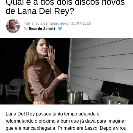
Qual é a dos dois discos novos
de Lana Del Rey?
Published
2 semanas ago
on
25/07/2026
By
Ricardo Schott
Criado em 2018, o grupo reúne integrantes e
colaboradores do Green Day em apresentações
pequenas, normalmente em clubes da Califórnia. A
formação original contava com Billie Joe Armstrong (voz e
guitarra), Mike Dirnt (baixo e voz), Jason White (guitarra),
Bill Schneider (baixo) e Chris Dugan (bateria) – Mike e
Jason são os únicos que fazem parte também do Green
Day, sendo que Jason atua como músico de turnê. Nos
últimos anos, porém, Dirnt deixou de participar dos
shows, e o The Coverups passou a atuar como quarteto.
Lana Del Rey passou tanto tempo adiando e
O repertório é uma carta de amor ao rock e ao punk.
reformulando o próximo álbum que já dava para imaginar
Clássicos de Ramones, David Bowie, The Clash, Cheap
que ele nunca chegaria. Primeiro era
Lasso
. Depois virou