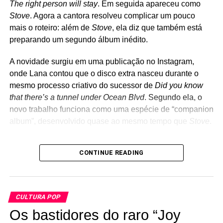
Trick, Joan Jett, Tom Petty, Misfits, Nirvana, Rolling
The right person will stay
. Em seguida apareceu como
Stones e até Strokes costumam aparecer nas
Stove
. Agora a cantora resolveu complicar um pouco
apresentações, que muitas vezes são anunciadas poucas
mais o roteiro: além de
Stove
, ela diz que também está
horas antes de acontecer. Diferentemente de outros
preparando um segundo álbum inédito.
projetos paralelos de Billie Joe, como Foxboro Hot Tubs e
The Longshot, o The Coverups nunca teve a intenção de
A novidade surgiu em uma publicação no Instagram,
gravar músicas próprias. A proposta é apenas revisitar
onde Lana contou que o disco extra nasceu durante o
clássicos em um ambiente intimista, recriando um pouco
mesmo processo criativo do sucessor de
Did you know
da atmosfera dos primeiros dias do Green Day nos clubes
that there’s a tunnel under Ocean Blvd
. Segundo ela, o
da região de Berkeley e Oakland.
novo trabalho funciona como uma espécie de “companion
album”, desenvolvido quase ao mesmo tempo que
Stove
.
Os
bastidores
do raro
Joy Division – A Malcolm
CONTINUE READING
Whitehead Film
, que ganha lançamento oficial
A cantora também afirmou que esse segundo disco surgiu
das transformações pessoais e criativas que viveu nos
CULTURA POP
últimos quatro anos, funcionando como uma espécie de
Os bastidores do raro “Joy
contraponto ao álbum principal. Se tudo correr como