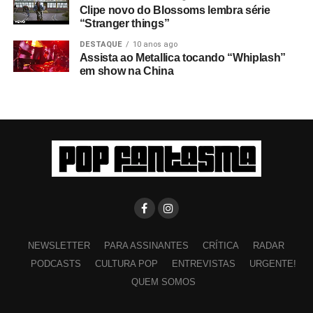
Clipe novo do Blossoms lembra série
“Stranger things”
DESTAQUE
10 anos ago
Assista ao Metallica tocando “Whiplash”
em show na China
NEWSLETTER
PARA ASSINANTES
CRÍTICA
RADAR
PODCASTS
CULTURA POP
ENTREVISTAS
URGENTE!
QUEM SOMOS