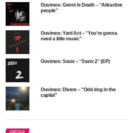
diariamente.
Ouvimos: Genre Is Death – “Attractive
people”
Essa mistura de guerra, medo, amor, morte e (um tiquinho
de) esperança dá o tom de
Glutton
, um disco que chega
perto de algo místico, sexy e misterioso em
Extraordinary
Ouvimos: Yard Act – “You’re gonna
wings
, faz o pós-punk dar vários cruzados de direita em
need a little music”
Celebrate
(uma música em que Jojo vai do semi-
operístico ao gutural) e ganha tons épicos em
Smugglers
adventure
. Uma música de seis minutos e pouco, em que
Ouvimos: Sssiv – “Sssiv 2” (EP)
Jojo relembra fases difíceis da adolescência, enquanto
constrói uma canção com várias partes, herdeira tanto do
LCD Soundsystem quanto dos Smashing Pumpkins de
Mellon Collie and the infinite sadness
.
Ouvimos: Divers – “Odd dog in the
capital”
O disco encerra com a faixa-título, uma balada de violão
que inicia com tom ligeiramente jazz, e que se torna uma
música dançante logo depois. E que mostra que a grande
guerra de
Glutton for punishment
começa na mente,
contando uma história de timidez, pé na bunda e, no
CRÍTICA