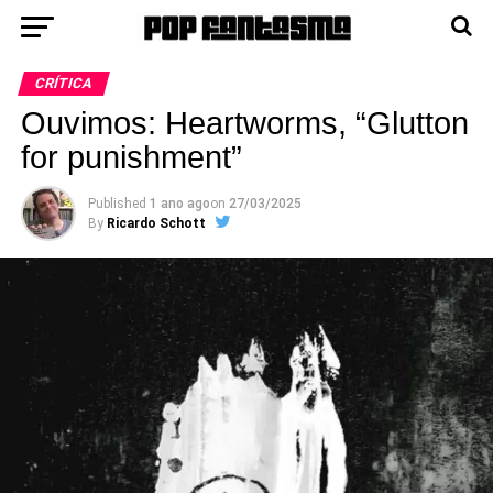
CRÍTICA
Ouvimos: Heartworms, “Glutton
for punishment”
Published
1 ano ago
on
27/03/2025
By
Ricardo Schott