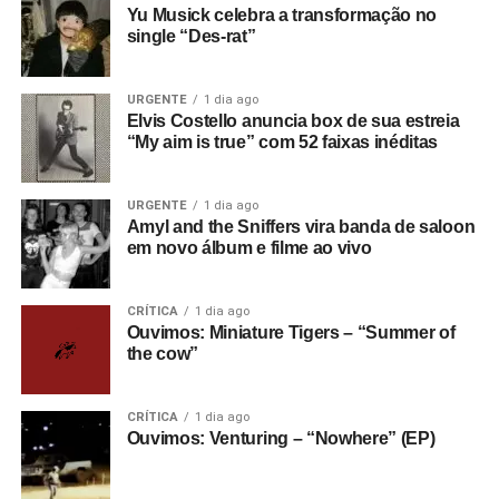
newsletter
e receba nossos posts direto no e-
Yu Musick celebra a transformação no
mail.
single “Des-rat”
URGENTE
1 dia ago
Elvis Costello anuncia box de sua estreia
“My aim is true” com 52 faixas inéditas
URGENTE
1 dia ago
Amyl and the Sniffers vira banda de saloon
em novo álbum e filme ao vivo
CRÍTICA
1 dia ago
Ouvimos: Miniature Tigers – “Summer of
the cow”
CRÍTICA
1 dia ago
Ouvimos: Venturing – “Nowhere” (EP)