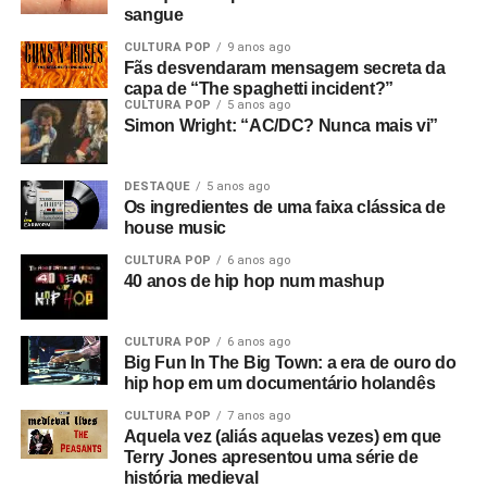
sangue
CULTURA POP
9 anos ago
Fãs desvendaram mensagem secreta da
capa de “The spaghetti incident?”
CULTURA POP
5 anos ago
Simon Wright: “AC/DC? Nunca mais vi”
DESTAQUE
5 anos ago
Os ingredientes de uma faixa clássica de
house music
CULTURA POP
6 anos ago
40 anos de hip hop num mashup
CULTURA POP
6 anos ago
Big Fun In The Big Town: a era de ouro do
hip hop em um documentário holandês
CULTURA POP
7 anos ago
Aquela vez (aliás aquelas vezes) em que
Terry Jones apresentou uma série de
história medieval