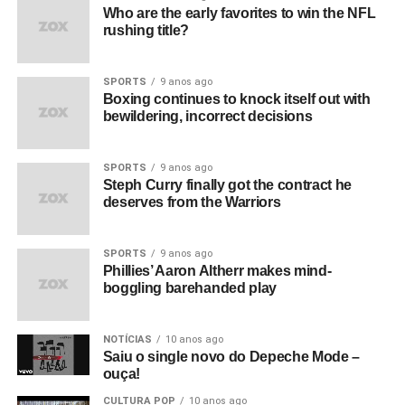
Who are the early favorites to win the NFL
rushing title?
SPORTS
9 anos ago
Boxing continues to knock itself out with
bewildering, incorrect decisions
SPORTS
9 anos ago
Steph Curry finally got the contract he
deserves from the Warriors
SPORTS
9 anos ago
Phillies’ Aaron Altherr makes mind-
boggling barehanded play
NOTÍCIAS
10 anos ago
Saiu o single novo do Depeche Mode –
ouça!
CULTURA POP
10 anos ago