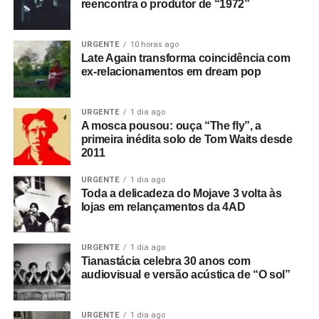
reencontra o produtor de “1972”
O som do Miniature Tigers pode soar até meio estranho,
mas é uma estranheza que tem mais a ver com as
URGENTE
10 horas ago
mudanças no mundo da música. As inspirações de Brand
Late Again transforma coincidência com
ex-relacionamentos em dream pop
parecem estar em álbuns lançados entre 1970 e 1975,
com uma ligeira paixão por baladas “perdidas” lançadas
na era disco –
The cruel wind
tem muito dessa onda.
URGENTE
1 dia ago
A mosca pousou: ouça “The fly”, a
primeira inédita solo de Tom Waits desde
Summer of the cow
termina com o som mais “terrestre” do
2011
disco:
Totaled lexus
foi feita e gravada em duas horas,
após uma conversa com seu pai. Soa como um hino das
URGENTE
1 dia ago
mudanças de comportamento, ao mesmo tempo que
Toda a delicadeza do Mojave 3 volta às
lojas em relançamentos da 4AD
lembra bastante
The joker
, da Steve Miller Band, em
clima tranquilo.
URGENTE
1 dia ago
Gostou do texto? Seu apoio mantém o Pop
Tianastácia celebra 30 anos com
audiovisual e versão acústica de “O sol”
Fantasma funcionando todo dia.
Apoie aqui.
E se ainda não assinou, dá tempo:
assine a
URGENTE
1 dia ago