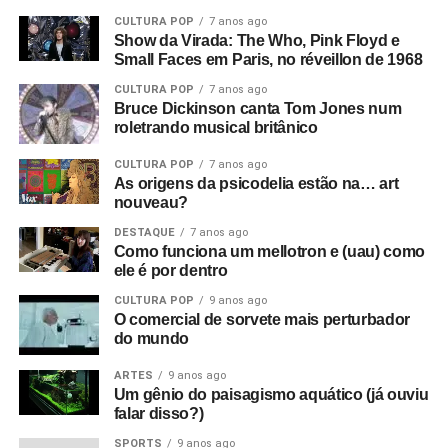
CULTURA POP
7 anos ago
Show da Virada: The Who, Pink Floyd e
Small Faces em Paris, no réveillon de 1968
CULTURA POP
7 anos ago
Bruce Dickinson canta Tom Jones num
roletrando musical britânico
CULTURA POP
7 anos ago
As origens da psicodelia estão na… art
nouveau?
DESTAQUE
7 anos ago
Como funciona um mellotron e (uau) como
ele é por dentro
CULTURA POP
9 anos ago
O comercial de sorvete mais perturbador
do mundo
ARTES
9 anos ago
Um gênio do paisagismo aquático (já ouviu
falar disso?)
SPORTS
9 anos ago