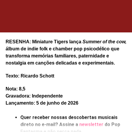
Gostou do texto? Seu apoio mantém o Pop
Fantasma funcionando todo dia.
Apoie aqui.
E se ainda não assinou, dá tempo:
assine a
newsletter
e receba nossos posts direto no e-
RESENHA: Miniature Tigers lança
Summer of the cow,
mail.
álbum de indie folk e chamber pop psicodélico que
transforma memórias familiares, paternidade e
nostalgia em canções delicadas e experimentais.
Texto: Ricardo Schott
Nota: 8,5
Gravadora: Independente
Lançamento: 5 de junho de 2026
Quer receber nossas descobertas musicais
direto no e-mail? Assine a
newsletter
do Pop
Fantasma e não perca nada.