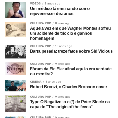
VIDEOS
9 anos ago
Um médico tá ensinando como
rejuvenescer dez anos
CULTURA POP
8 anos ago
Aquela vez em que Wagner Montes sofreu
um acidente de triciclo e ganhou
homenagem
CULTURA POP
10 anos ago
Barra pesada: treze fatos sobre Sid Vicious
CULTURA POP
9 anos ago
Fórum da Ele Ela: afinal aquilo era verdade
ou mentira?
CINEMA
6 anos ago
Robert Bronzi, o Charles Bronson cover
CULTURA POP
9 anos ago
Type O Negative: o c (*) de Peter Steele na
capa de “The origin of the feces”
CULTURA POP
9 anos ago