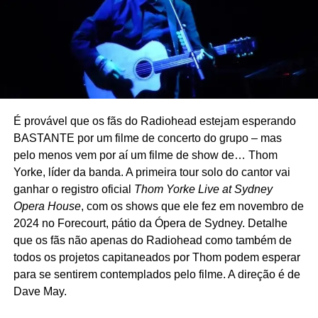
restará no corte final!
Apenas algumas dezenas de pessoas (aparentemente
não tão) afortunadas conseguiram assisti-lo, pois ele só
foi exibido oficialmente três vezes. A primeira foi em 2010
no badalado festival de Cannes. Van Damme pediu para
passar
Eagle path
(título usado na época) para críticos de
É provável que os fãs do Radiohead estejam esperando
cinema e distribuidores, na esperança que alguém fosse
BASTANTE por um filme de concerto do grupo – mas
se interessar em lançá-lo mundialmente. Mas a resposta
pelo menos vem por aí um filme de show de… Thom
foi a pior possível: a crítica desceu o malho e, claro,
Yorke, líder da banda. A primeira tour solo do cantor vai
ninguém quis investir nessa canoa furada. O que nos leva
ganhar o registro oficial
Thom Yorke Live at Sydney
à segunda pergunta, sobre o porquê da demora.
Opera House
, com os shows que ele fez em novembro de
2024 no Forecourt, pátio da Ópera de Sydney. Detalhe
Van Damme investiu US$ 5 milhões em sua menina dos
que os fãs não apenas do Radiohead como também de
olhos. Mas, assustado com o fracasso iminente, gastou
todos os projetos capitaneados por Thom podem esperar
mais US$ 3 milhões rodando cenas adicionais na
para se sentirem contemplados pelo filme. A direção é de
Bulgária, colocou mais ação (uma das maiores
Dave May.
reclamações que fizeram a respeito de
Eagle path
) e
correu para sala de edição. Rola um boato por aí que