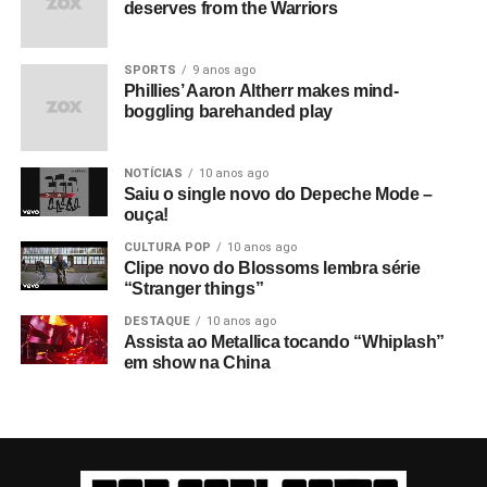
deserves from the Warriors
SPORTS
9 anos ago
Phillies’ Aaron Altherr makes mind-
boggling barehanded play
NOTÍCIAS
10 anos ago
Saiu o single novo do Depeche Mode –
ouça!
CULTURA POP
10 anos ago
Clipe novo do Blossoms lembra série
“Stranger things”
DESTAQUE
10 anos ago
Assista ao Metallica tocando “Whiplash”
em show na China