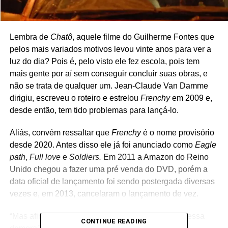
Lembra de
Chatô
, aquele filme do Guilherme Fontes que
pelos mais variados motivos levou vinte anos para ver a
luz do dia? Pois é, pelo visto ele fez escola, pois tem
mais gente por aí sem conseguir concluir suas obras, e
não se trata de qualquer um. Jean-Claude Van Damme
dirigiu, escreveu o roteiro e estrelou
Frenchy
em 2009 e,
desde então, tem tido problemas para lançá-lo.
Aliás, convém ressaltar que
Frenchy
é o nome provisório
desde 2020. Antes disso ele já foi anunciado como
Eagle
path
,
Full love
e
Soldiers.
Em 2011 a Amazon do Reino
Unido chegou a fazer uma pré venda do DVD, porém a
data oficial de lançamento foi sendo postergada diversas
vezes e, em 2013, cancelaram o lançamento de vez.
“Mas afinal do que se trata esse filme? E por que essa
CONTINUE READING