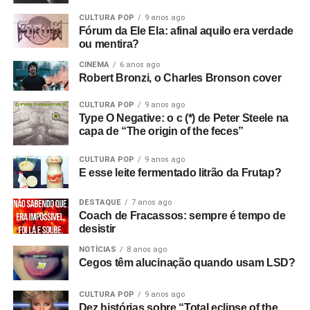
palco e fora dele. Quem não viu, veja correndo – caso
CULTURA POP
9 anos ago
ainda esteja em cartaz.
Fórum da Ele Ela: afinal aquilo era verdade
ou mentira?
CINEMA
6 anos ago
Robert Bronzi, o Charles Bronson cover
CULTURA POP
9 anos ago
Type O Negative: o c (*) de Peter Steele na
capa de “The origin of the feces”
CULTURA POP
9 anos ago
E esse leite fermentado litrão da Frutap?
DESTAQUE
7 anos ago
Coach de Fracassos: sempre é tempo de
desistir
NOTÍCIAS
8 anos ago
Cegos têm alucinação quando usam LSD?
CULTURA POP
9 anos ago
Dez histórias sobre “Total eclipse of the