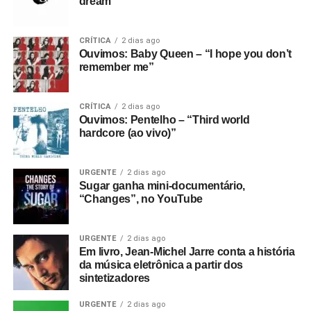
dream”
LUCIANO CIRNE é jornalista, flamenguista, casado, ama
cachorros e aceita doações de CDs, DVDs, videogames e
CRÍTICA
2 dias ago
carrinhos!
Ouvimos: Baby Queen – “I hope you don’t
remember me”
CRÍTICA
2 dias ago
Ouvimos: Pentelho – “Third world
hardcore (ao vivo)”
URGENTE
2 dias ago
Sugar ganha mini-documentário,
“Changes”, no YouTube
URGENTE
2 dias ago
Em livro, Jean-Michel Jarre conta a história
da música eletrônica a partir dos
*****
sintetizadores
Já
Milton Bituca Nascimento
, de Flavia Moraes, que
URGENTE
2 dias ago