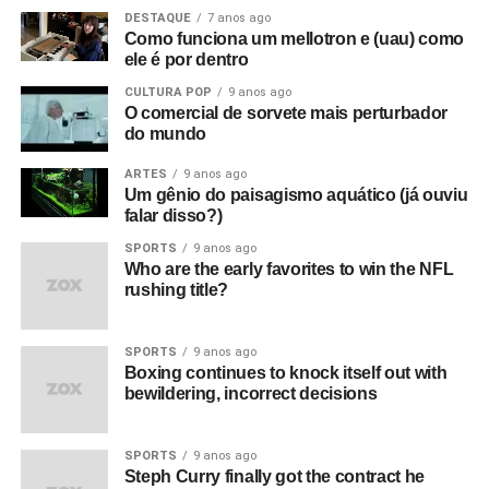
DESTAQUE
7 anos ago
Como funciona um mellotron e (uau) como
ele é por dentro
CULTURA POP
9 anos ago
O comercial de sorvete mais perturbador
do mundo
ARTES
9 anos ago
Um gênio do paisagismo aquático (já ouviu
falar disso?)
SPORTS
9 anos ago
Who are the early favorites to win the NFL
rushing title?
SPORTS
9 anos ago
Boxing continues to knock itself out with
bewildering, incorrect decisions
SPORTS
9 anos ago
Steph Curry finally got the contract he