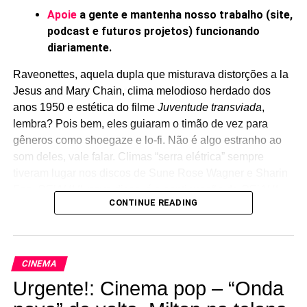
Apoie
a gente e mantenha nosso trabalho (site,
Se você ficou curioso, sinto te informar, mas o YouTube
podcast e futuros projetos) funcionando
não tem muita coisa também. Tem um video de 2010 com
diariamente.
ele conversando com a plateia em Cannes antes da
exibição de
Eagle path
, porém sem nenhuma cena.
Raveonettes, aquela dupla que misturava distorções a la
Jesus and Mary Chain, clima melodioso herdado dos
anos 1950 e estética do filme
Juventude transviada
,
lembra? Pois bem, eles guiaram o timão de vez para
gêneros como shoegaze e lo-fi. Não é algo estranho ao
som deles, vale falar. Climas “serra elétrica” sempre
tiveram lugar nos discos de Sune Rose Wagner e Sharin
Foo.
PE’AHI II
, novo disco, é a continuação de
PE’AHI,
CONTINUE READING
disco de 2014 que já promovia suas invasões nessas
áreas. Sem falar que
2016 atomized
– disco anterior de
inéditas da banda, 2017 – surfava essa onda.
CINEMA
Só que o Raveonettes de 2025 chega a soar
Urgente!: Cinema pop – “Onda
experimental, mesmo quando abre o novo disco com uma
balada nostálgica e melancólica,
Strange
. E na