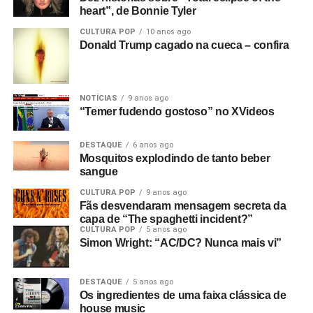
heart”, de Bonnie Tyler
CULTURA POP
10 anos ago
Donald Trump cagado na cueca – confira
Apoie
a gente e mantenha nosso trabalho (site,
podcast e futuros projetos) funcionando
diariamente.
NOTÍCIAS
9 anos ago
“Temer fudendo gostoso” no XVideos
DESTAQUE
6 anos ago
Mosquitos explodindo de tanto beber
sangue
CULTURA POP
9 anos ago
Fãs desvendaram mensagem secreta da
capa de “The spaghetti incident?”
CULTURA POP
5 anos ago
Simon Wright: “AC/DC? Nunca mais vi”
DESTAQUE
5 anos ago
Os ingredientes de uma faixa clássica de
house music