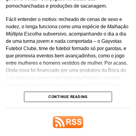
Lançamento: 25 de abril de 2025
pornochanchadas e produções de sacanagem.
Ouvimos
: The Raveonettes –
Sing…
Fácil entender o motivo: recheado de cenas de sexo e
nudez, o longa funciona como uma espécie de
Malhação
Ouvimos
: Drop Nineteens –
1991
Múltipla Escolha
subversivo, acompanhando o dia a dia
Ouvimos
: Drop Nineteens –
Hard light
de uma turma jovem e nada comportada – o Gayvotas
Futebol Clube, time de futebol formado só por garotas, e
que promovia eventos bem avançadinhos, como o jogo
entre mulheres e homens vestidos de mulher. Por acaso,
Onda nova
foi financiado por uma produtora da Boca do
Lixo (meca da pornochanchada paulistana) e acabou
atropelado pela nova onda (sem trocadilho) de filmes
extremamente explícitos.
CONTINUE READING
O elenco é um espetáculo à parte. Além de Carla
Camuratti, Tânia Alves, Vera Zimmermann e Regina
Casé, aparecem figuras como Osmar Santos,
Casagrande e até Caetano Veloso – que protagoniza
>>> Saiba como apoiar o POP FANTASMA aqui.
uma cena soft porn tão bizarra quanto hilária. Durante