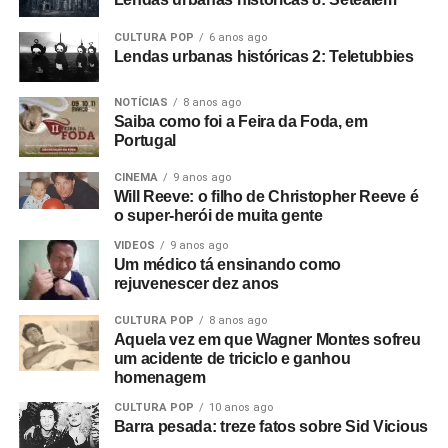
– um vídeo que virou meme recentemente.
CULTURA POP
6 anos ago
Lendas urbanas históricas 2: Teletubbies
Isso tudo é bastante emocionante, assim como as cenas
em que a letra da canção
Morro velho
é recitada por
NOTÍCIAS
8 anos ago
Djavan, Criolo e Mano Brown – reforçando a carga
Saiba como foi a Feira da Foda, em
revolucionária da música, que usava a imagem das
Portugal
antigas fazendas mineiras para falar de racismo e
capitalismo. Mas, no fim, o que fica de
Milton Bituca
CINEMA
9 anos ago
Will Reeve: o filho de Christopher Reeve é
Nascimento
é a certeza de que Milton precisava ser
o super-herói de muita gente
menos mitificado e mais contado em detalhes. Vale ver, e
VIDEOS
9 anos ago
a música dele é mito por si só, mas a sensação é a de
Um médico tá ensinando como
que faltou algo.
rejuvenescer dez anos
Por acaso, recentemente,
Luiz Melodia – No coração do
CULTURA POP
8 anos ago
Aquela vez em que Wagner Montes sofreu
Brasil,
de Alessandra Dorgan, investiu fundo em imagens
um acidente de triciclo e ganhou
raras do cantor, em que a história é contada através da
homenagem
música, sem nenhum detalhe do tipo “quem produziu o
CULTURA POP
10 anos ago
disco tal”. Mas o homem Luiz Melodia está ali, exposto
Barra pesada: treze fatos sobre Sid Vicious
em entrevistas, músicas, escolhas pessoais e atitudes no