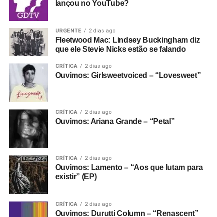
as histórias mais duras não terminam em vingança nem
lançou no YouTube?
em perdão – terminam no entendimento de que esse
mundo é cheio de gente sonsa mesmo.
URGENTE
2 dias ago
Quem mais concorre
:
Deftones
, com
Private music
.
Fleetwood Mac: Lindsey Buckingham diz
Linkin Park
, com
From zero.
Turnstile
, com
Never
que ele Stevie Nicks estão se falando
enough
.
Yungblud
, com
Idols
.
CRÍTICA
2 dias ago
Quem deve ganhar
: A tal info de que os votantes do
Ouvimos: Girlsweetvoiced – “Lovesweet”
Grammy Latino estão no corpo de jurados talvez ajude os
Deftones. Ou o Linkin Park.
CRÍTICA
2 dias ago
Ouvimos: Ariana Grande – “Petal”
CRÍTICA
2 dias ago
Ouvimos: Lamento – “Aos que lutam para
existir” (EP)
CRÍTICA
2 dias ago
Ouvimos: Durutti Column – “Renascent”