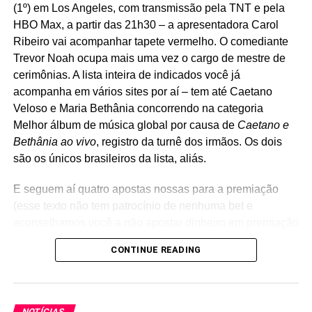
construiu a lua’ é onde eu termino
(1º) em Los Angeles, com transmissão pela TNT e pela
HBO Max, a partir das 21h30 – a apresentadora Carol
Holy mountain eh where
Ribeiro vai acompanhar tapete vermelho. O comediante
Trevor Noah ocupa mais uma vez o cargo de mestre de
do I start who built the
cerimônias. A lista inteira de indicados você já
moon where do I end as
acompanha em vários sites por aí – tem até Caetano
Veloso e Maria Bethânia concorrendo na categoria
you were LG x
Melhor álbum de música global por causa de
Caetano e
Bethânia ao vivo
, registro da turnê dos irmãos. Os dois
— Liam Gallagher
são os únicos brasileiros da lista, aliás.
(@liamgallagher)
E seguem aí quatro apostas nossas para a premiação
October 10, 2017
(esse texto não tem patrocínio de nenhuma bet e
aconselhamos você a não apostar dinheiro em premiação
nenhuma).
CONTINUE READING
RELATED TOPICS:
LIAM GALLAGHER
NOEL GALLAGHER
U2
Álbum do ano:
Chromakopia
, Tyler The Creator.
Lançado em 2024, e não em 2025,
Chromakopia
é mais
UP NEXT
Dean DeLeo: luto eterno por Chester Bennington
um divisor na carreira de um artista cuja discografia só
NOTÍCIAS