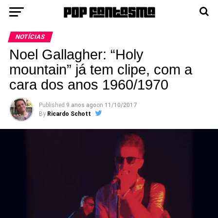
NOTÍCIAS
Noel Gallagher: “Holy
mountain” já tem clipe, com a
cara dos anos 1960/1970
Published
9 anos ago
on
11/10/2017
By
Ricardo Schott