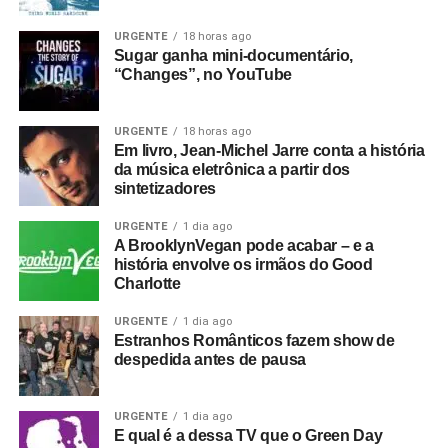
Austrália. Vale aguardar? Confira aí Thom soltando a voz
em
Back in the game,
dele e de Pritchard, e o trailer do
URGENTE
18 horas ago
filme (e sem esquecer que temos um podcast sobre o
Sugar ganha mini-documentário,
“Changes”, no YouTube
começo do Radiohead, que você ouve
aqui
).
URGENTE
18 horas ago
Em livro, Jean-Michel Jarre conta a história
da música eletrônica a partir dos
sintetizadores
URGENTE
1 dia ago
A BrooklynVegan pode acabar – e a
história envolve os irmãos do Good
Álbum de rock:
HAIM
, com
I quit,
discão lançado em
Charlotte
junho e que aparentemente, foi pouco lembrado ao longo
URGENTE
1 dia ago
do ano – mas cujo repertório pode conquistar muitos
Estranhos Românticos fazem show de
jurados. O que pode parecer uma versão musical da
despedida antes de pausa
novela
Quatro por quatro
(no caso
Três por três
, enfim) na
real é um disco bastante arrojado, rock de olho no pop e
URGENTE
1 dia ago
vice-versa. É também um disco que ensina que, às vezes,
E qual é a dessa TV que o Green Day