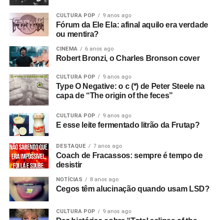
CULTURA POP
9 anos ago
Fórum da Ele Ela: afinal aquilo era verdade
ou mentira?
CINEMA
6 anos ago
Robert Bronzi, o Charles Bronson cover
CULTURA POP
9 anos ago
Type O Negative: o c (*) de Peter Steele na
capa de “The origin of the feces”
CULTURA POP
9 anos ago
E esse leite fermentado litrão da Frutap?
DESTAQUE
7 anos ago
Coach de Fracassos: sempre é tempo de
desistir
NOTÍCIAS
8 anos ago
Cegos têm alucinação quando usam LSD?
CULTURA POP
9 anos ago