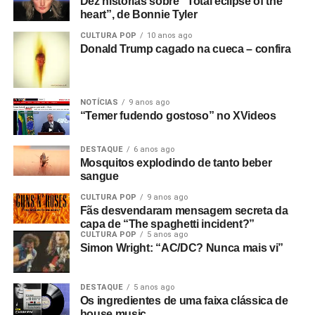
Dez histórias sobre “Total eclipse of the
heart”, de Bonnie Tyler
CULTURA POP
10 anos ago
Donald Trump cagado na cueca – confira
NOTÍCIAS
9 anos ago
“Temer fudendo gostoso” no XVideos
DESTAQUE
6 anos ago
Mosquitos explodindo de tanto beber
sangue
CULTURA POP
9 anos ago
Fãs desvendaram mensagem secreta da
capa de “The spaghetti incident?”
CULTURA POP
5 anos ago
Simon Wright: “AC/DC? Nunca mais vi”
DESTAQUE
5 anos ago
Os ingredientes de uma faixa clássica de
house music