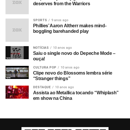
deserves from the Warriors
SPORTS
9 anos ago
Phillies’ Aaron Altherr makes mind-
boggling barehanded play
NOTÍCIAS
10 anos ago
Saiu o single novo do Depeche Mode –
ouça!
CULTURA POP
10 anos ago
Clipe novo do Blossoms lembra série
“Stranger things”
DESTAQUE
10 anos ago
Assista ao Metallica tocando “Whiplash”
em show na China