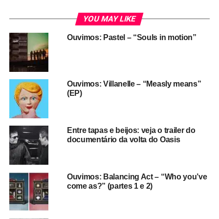
YOU MAY LIKE
Ouvimos: Pastel – “Souls in motion”
Ouvimos: Villanelle – “Measly means”
(EP)
Entre tapas e beijos: veja o trailer do
documentário da volta do Oasis
A música, como a gente falou (e mais uma porrada de
sites, vá lá, mas acho que o POP FANTASMA se
aprofundou bastante no assunto) teve seu riffzinho de
Ouvimos: Balancing Act – “Who you’ve
flauta sampleado de uma canção de uma banda obscura
come as?” (partes 1 e 2)
dos anos 1960. É
Chewing gum kid,
da banda de
bubblegum pop
Ice Cream
, de Ohio, que gravou um
single e umas músicas perdidas e desapareceu. O