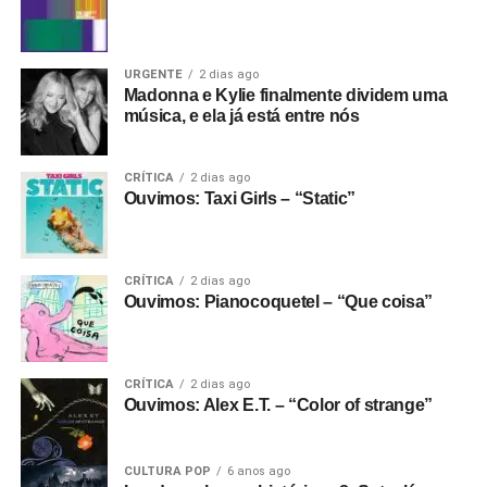
URGENTE
2 dias ago
Madonna e Kylie finalmente dividem uma
música, e ela já está entre nós
CRÍTICA
2 dias ago
Ouvimos: Taxi Girls – “Static”
CRÍTICA
2 dias ago
Ouvimos: Pianocoquetel – “Que coisa”
CRÍTICA
2 dias ago
Ouvimos: Alex E.T. – “Color of strange”
CULTURA POP
6 anos ago