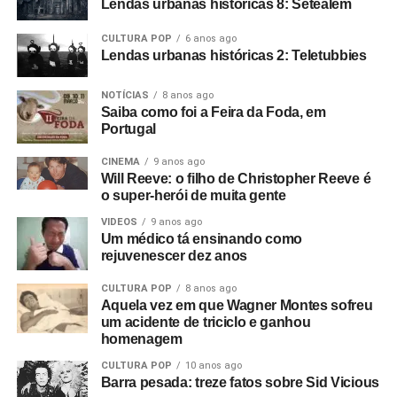
Lendas urbanas históricas 8: Setealém
CULTURA POP
6 anos ago
Lendas urbanas históricas 2: Teletubbies
NOTÍCIAS
8 anos ago
Saiba como foi a Feira da Foda, em
Portugal
CINEMA
9 anos ago
Will Reeve: o filho de Christopher Reeve é
o super-herói de muita gente
VIDEOS
9 anos ago
Um médico tá ensinando como
rejuvenescer dez anos
CULTURA POP
8 anos ago
Aquela vez em que Wagner Montes sofreu
um acidente de triciclo e ganhou
homenagem
CULTURA POP
10 anos ago
Barra pesada: treze fatos sobre Sid Vicious