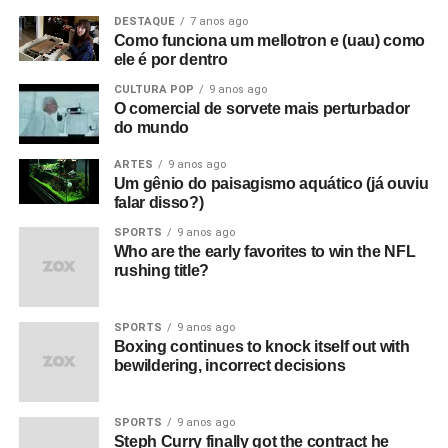
DESTAQUE
7 anos ago
Como funciona um mellotron e (uau) como
ele é por dentro
CULTURA POP
9 anos ago
O comercial de sorvete mais perturbador
do mundo
ARTES
9 anos ago
Um gênio do paisagismo aquático (já ouviu
falar disso?)
SPORTS
9 anos ago
Who are the early favorites to win the NFL
rushing title?
SPORTS
9 anos ago
Boxing continues to knock itself out with
bewildering, incorrect decisions
SPORTS
9 anos ago
Steph Curry finally got the contract he