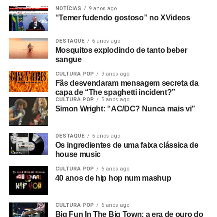
NOTÍCIAS
9 anos ago
“Temer fudendo gostoso” no XVideos
DESTAQUE
6 anos ago
Mosquitos explodindo de tanto beber
sangue
CULTURA POP
9 anos ago
Fãs desvendaram mensagem secreta da
capa de “The spaghetti incident?”
CULTURA POP
5 anos ago
Simon Wright: “AC/DC? Nunca mais vi”
DESTAQUE
5 anos ago
Os ingredientes de uma faixa clássica de
house music
CULTURA POP
6 anos ago
40 anos de hip hop num mashup
CULTURA POP
6 anos ago
Big Fun In The Big Town: a era de ouro do