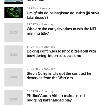
ARTES
9 anos ago
Um gênio do paisagismo aquático (já ouviu
falar disso?)
SPORTS
9 anos ago
Who are the early favorites to win the NFL
rushing title?
SPORTS
9 anos ago
Boxing continues to knock itself out with
bewildering, incorrect decisions
SPORTS
9 anos ago
Steph Curry finally got the contract he
deserves from the Warriors
SPORTS
9 anos ago
Phillies’ Aaron Altherr makes mind-
boggling barehanded play