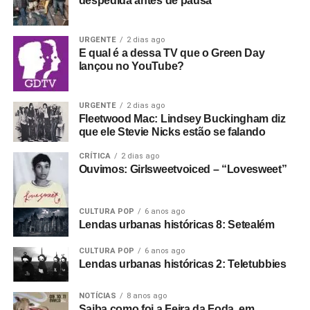
despedida antes de pausa
URGENTE
2 dias ago
E qual é a dessa TV que o Green Day
lançou no YouTube?
URGENTE
2 dias ago
Fleetwood Mac: Lindsey Buckingham diz
que ele Stevie Nicks estão se falando
CRÍTICA
2 dias ago
Ouvimos: Girlsweetvoiced – “Lovesweet”
CULTURA POP
6 anos ago
Lendas urbanas históricas 8: Setealém
CULTURA POP
6 anos ago
Lendas urbanas históricas 2: Teletubbies
NOTÍCIAS
8 anos ago
Saiba como foi a Feira da Foda, em