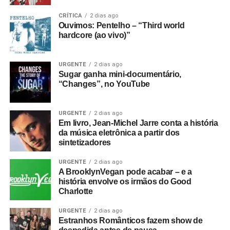
Quem deve ganhar
: A tal info de que os votantes do
CRÍTICA
2 dias ago
Grammy Latino estão no corpo de jurados talvez ajude os
Ouvimos: Pentelho – “Third world
Deftones. Ou o Linkin Park.
hardcore (ao vivo)”
URGENTE
2 dias ago
Sugar ganha mini-documentário,
“Changes”, no YouTube
URGENTE
2 dias ago
Em livro, Jean-Michel Jarre conta a história
da música eletrônica a partir dos
sintetizadores
URGENTE
2 dias ago
A BrooklynVegan pode acabar – e a
história envolve os irmãos do Good
Charlotte
URGENTE
2 dias ago
Estranhos Românticos fazem show de