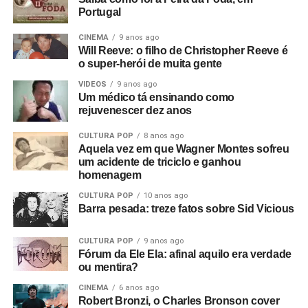
Portugal
CINEMA
9 anos ago
Will Reeve: o filho de Christopher Reeve é
o super-herói de muita gente
VIDEOS
9 anos ago
Um médico tá ensinando como
rejuvenescer dez anos
CULTURA POP
8 anos ago
Aquela vez em que Wagner Montes sofreu
um acidente de triciclo e ganhou
homenagem
CULTURA POP
10 anos ago
Barra pesada: treze fatos sobre Sid Vicious
CULTURA POP
9 anos ago
Fórum da Ele Ela: afinal aquilo era verdade
ou mentira?
CINEMA
6 anos ago
Robert Bronzi, o Charles Bronson cover