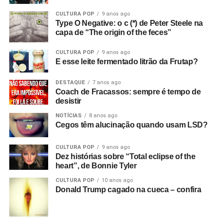
CULTURA POP
9 anos ago
Type O Negative: o c (*) de Peter Steele na
capa de “The origin of the feces”
CULTURA POP
9 anos ago
E esse leite fermentado litrão da Frutap?
DESTAQUE
7 anos ago
Coach de Fracassos: sempre é tempo de
desistir
NOTÍCIAS
8 anos ago
Cegos têm alucinação quando usam LSD?
CULTURA POP
9 anos ago
Dez histórias sobre “Total eclipse of the
heart”, de Bonnie Tyler
CULTURA POP
10 anos ago
Donald Trump cagado na cueca – confira