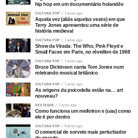
hip hop em um documentário holandês
CULTURA POP
7 anos ago
Aquela vez (aliás aquelas vezes) em que
Terry Jones apresentou uma série de
história medieval
CULTURA POP
7 anos ago
Show da Virada: The Who, Pink Floyd e
Small Faces em Paris, no réveillon de 1968
CULTURA POP
7 anos ago
Bruce Dickinson canta Tom Jones num
roletrando musical britânico
CULTURA POP
7 anos ago
As origens da psicodelia estão na… art
nouveau?
DESTAQUE
7 anos ago
Como funciona um mellotron e (uau) como
ele é por dentro
CULTURA POP
9 anos ago
O comercial de sorvete mais perturbador
do mundo