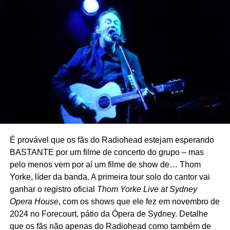
Os ingressos custam US$ 25, e toda a renda vai direto
para as famílias das vítimas.
É provável que os fãs do Radiohead estejam esperando
BASTANTE por um filme de concerto do grupo – mas
pelo menos vem por aí um filme de show de… Thom
Yorke, líder da banda. A primeira tour solo do cantor vai
ganhar o registro oficial
Thom Yorke Live at Sydney
Opera House
, com os shows que ele fez em novembro de
2024 no Forecourt, pátio da Ópera de Sydney. Detalhe
que os fãs não apenas do Radiohead como também de