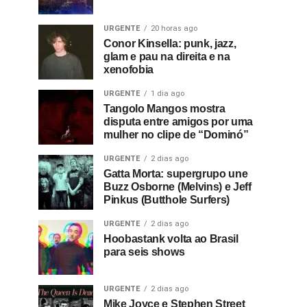
URGENTE
20 horas ago
Conor Kinsella: punk, jazz,
glam e pau na direita e na
xenofobia
URGENTE
1 dia ago
Tangolo Mangos mostra
disputa entre amigos por uma
mulher no clipe de “Dominó”
URGENTE
2 dias ago
Gatta Morta: supergrupo une
Buzz Osborne (Melvins) e Jeff
Pinkus (Butthole Surfers)
URGENTE
2 dias ago
Hoobastank volta ao Brasil
para seis shows
URGENTE
2 dias ago
Mike Joyce e Stephen Street